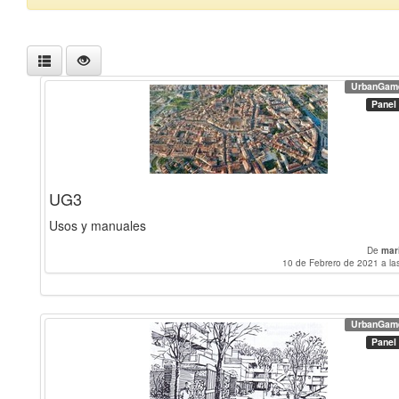
UrbanGam
Panel
UG3
Usos y manuales
De
mar
10 de Febrero de 2021 a la
UrbanGam
Panel