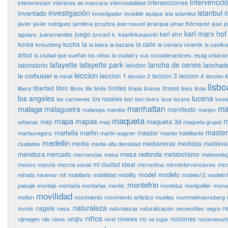
intervencci
intersecciones
interevencion
interiores de manzana
intermodalidad
investigación
istanbul
inventado
i
investigador
invisible
iquique
isla
istambul
javier
javier rodriguez jamilena
jcruzbra
jean nouvel
jerarquia
johan thörnqvist
jose
j
karl marx hof
juego
karl ehn
aguayo.
juansmandes
juncaril
k.
kaartinkaupunki
la
korea
kucha
la calle
kreuzberg
la baixa
la bazana
la camara viviente
la casilin
árbol
la ciudad que sueñan los niños
la ciudad y sus consideraciones. esag urbani
lafayette
lafayette park
lancha de cenes
lanchad
laboratorio
laindon
leccion
le corbusier
leccion 1
leccion 3
leccion 4
le mirail
leccion 2
leccion 6
lisbo
libertad
libro
limites
lineas
libera
libros
life
limite
limpia
linares
links
lirola
los angeles
lucena
los rosales
los carmenes
lost
lost rivers
loua
lozano
luce
manhattan
ma
malaga
malagueira
manifiesto
malampa
mambo
manjon
maqueta
mapa
m
mapas
maqueta 3d
map
urbanas
maq
maqueta grupal
master
martella
martin
masdar
martauregonz
martin wagner
master habilitante
medellin
media
medianeras
medidas
medieva
ciudades
media-alta densidad
mendoza
mesa redonda
mercado
metabolismo
mercancias
mesa
meteorolog
mi ciudad ideal
mexico
mezcla
mezcla social
microclima
microintervenciones
mic
model
modelo
mirada
miramar
mit
mobiliario
mobilidad
mobility
modelo12
modelo
montefrio
paisaje
montaje
montaña
montañas
monte;
monteluz
montpellier
monu
movilidad
motion
movimiento
movimiento artistico
muelles
mummelmannsberg
naturaleza
nagele
n
mvrdv
nasa.
naturalezas
naturalización
necessities
negro
niños
niveles
no
nociones
nijmegen
nilo
ninos
niñ@s
nivel
no lugar
nocionesur