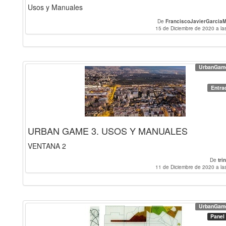
Usos y Manuales
De
FranciscoJavierGarciaM
15 de Diciembre de 2020 a la
UrbanGam
Entra
URBAN GAME 3. USOS Y MANUALES
VENTANA 2
De
tri
11 de Diciembre de 2020 a la
UrbanGam
Panel