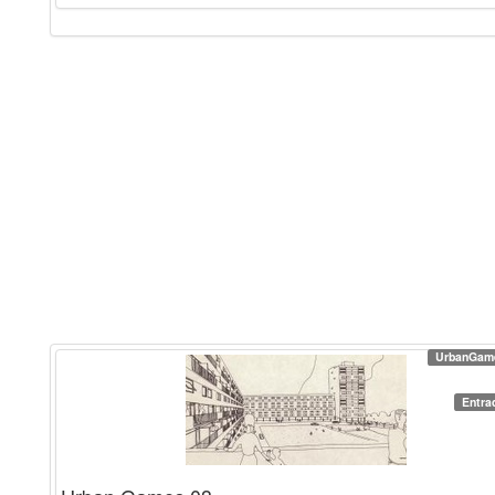
UrbanGam
Entra