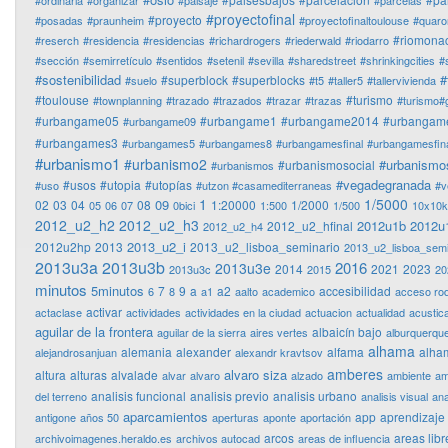
#ordinaria
#organizar
#paisaje
#parcelas
#proyectofinal
#proyecto
#posadas
#praunheim
#proyectofinaltoulouse
#quaro
#riomonac
#reserch
#residencia
#residencias
#richardrogers
#riederwald
#riodarro
#sección
#semirretículo
#sentidos
#setenil
#sevilla
#sharedstreet
#shrinkingcities
#
#sostenibilidad
#
#superblock
#superblocks
#suelo
#t5
#taller5
#tallervivienda
#toulouse
#turismo
#townplanning
#trazado
#trazados
#trazar
#trazas
#turismo#
#urbangame05
#urbangame1
#urbangame2014
#urbangam
#urbangame09
#urbangames3
#urbangames5
#urbangames8
#urbangamesfinal
#urbangamesfina
#urbanismo1
#urbanismo2
#urbanismo
#urbanismosocial
#urbanismos
#vegadegranada
#usos
#utopia
#utopías
#uso
#utzon #casamediterraneas
#v
1
1/5000
09
02
03
04
08
1:20000
1/2000
05
06
07
0bici
1:500
1/500
10x10
2012_u2_h2
2012_u2_h3
2012u1b
2012u
2012_u2_hfinal
2012_u2_h4
2013_u2_i
2012u2hp
2013
2013_u2_lisboa_seminario
2013_u2_lisboa_semi
2013u3a
2013u3b
2016
2013u3e
2014
2021
2023
2013u3c
2015
20
minutos
5minutos
7
9
a
a2
accesibilidad
6
8
a1
aalto
academico
acceso ro
activar
actaclase
actividades
actividades en la ciudad
actuacion
actualidad
acustic
aguilar de la frontera
albaicín bajo
aguilar de la sierra
aires vertes
alburquerqu
alhama
alemania
alexander
alfama
alha
alejandrosanjuan
alexandr kravtsov
amberes
alvaro siza
altura
alturas
alvalade
alvar
alvaro
alzado
ambiente
am
analisis funcional
analisis previo
analisis urbano
del terreno
analisis visual
ana
aparcamientos
app
aprendizaje
antigone
años 50
aperturas
aponte
aportación
arcos
areas libr
archivoimagenes.heraldo.es
archivos autocad
areas de influencia