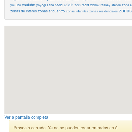
youtube
zaidín
yokubo
yoyogi
zaha hadid
zeekracht
zizkov railway station
zona a
zonas
zonas de interes
zonas encuentro
zonas infantiles
zonas residenciales
Ver a pantalla completa
Proyecto cerrado. Ya no se pueden crear entradas en él