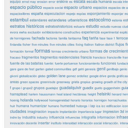
escala
escala humana
equipo
erskine
ernst may
erosion
error
es
escala int
espacio público
espacio urbano
espacios
espacio social
espacios de 
españa
especulacion
esponjamiento
espacioslibres
espejo
espías
esponjar
es
estocolmo
estambul
estandares urbanisticos
estandares
es
estonia
estratos históricos
estudio
estratoshistoricos
estuario
estudio nuevas ciu
experiencia
evora
ewha
exclusión
exhibicionismo constructivo
experimental
expli
faq
fachada
fariña
ferrocar
de hormigones
factores
familia
fantasma
fase
fase 1
flujos
f
finlandia
fisher
five minutes
five minutes cities
fixing
flatiron
flatiron district
formas
formas de crecimien
formación
formal
formas crecimiento urbano
francia
fragmentos
fragmentos residenciales
fracaso
francisco
francisville
fra
fuente de las batallas
funciones
fuente:
fuerte portuense
funcionamiento
fundaci
genil
gare
gare de l'est
garten
gated communities
gdf
gehl
genesis
genilbajo
genio
golden lane
givoni
globalización
globo
gomez ordoñez
google drive
gorda
gráficas
areas
green spaces
greenroute
greenway
grieta
gropius
growing
growth of the city
guadalquivir
f
guadix
guia
grupos
grupo i
grupo2
guadajoz
gueto
guggenheim
helsinki
hamsptead
harlem
haussmann
heat island
hectáreas
height
henard
her
holanda
hoenig
hollywood
homogeneidad
horario
horarios
hormigon
hornachuelos
humana
humanizar
humedad
iap
huir
humano
hutongs
i
ica
icc edificacion
ico
ciudades
impresion 3d
imaginacion
i
impacto
implantación
importancia lugar
infrae
industria
influencia
infografía
informacion
indre by
industry
influencias
insertar
innovación docente
instituto
intensidad
interacción social
interacción.
inter