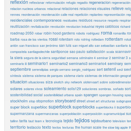
reflexión
regeneracion
reflexionar
reformulación
refugio
regadío
regeneración
relieve
relaciones
relaciones visuales
reli
relacion nucleos urbanos
relacional
rennes
reordenación
reordenación calle real
repetición
replanteo
representación
rep
residenciales contemporaneos
residuos
residuales
resource
respeto
respirar
reutilización
reyes católicos
revitalización
revolución
revolucion industrial
richard
roma
roadmap 2050
robin hood gardens
ro
robar
robots
rodriguez
romanilla
rossi
rotterdam
barba
roterdam
rosa de los vientos
roto
rotring
rottedam
rotul
san luis
s
antón
san francisco
san jerónimo
san miguel alto
san sebastian
sanitario
santiponce
sao paulo
satisfacción
scannavin
compostela
santiagodechile
scala
la siera
seminar 3
segura de la sierra
seguridad
semana
séminaire 4
seminar 2
s
seminario1
seminario2
seminario3
seminary
seminario4
semi
seminario iii
septiembre
setenil
sevi
sert
serendipias
sergio serrano
sergio_rodriguez
seúl
síntesis
sistema
sistema de parques
sistema viario
sistemas de información geograf
situacion
siza
situaciones
sketch
sky network
slotervaart
sobre
sobredimensio
soleamiento
solares
solis129
sor
solares vivos
soluciones
sombras.
soñado
spangen
sostenibilidad social
sostenibilidad urbana
spain
spangen housing
spaz
storyboard
stockholm
stopmotion
street
stop
street art
structuras
subgrupo
superblock
superblocks
super block
superbloc
superbloc
superblocks ii
supermanzana
sus
supermanzanas
superpoblación
superposición
supramunicipal
tejidos
tejido
tejidourbano
tarifa
tecnología
tallinn
taut
team x
television
te
territorio
texto
testaccio
the human scale
textos
texturas
the slow big apple
t