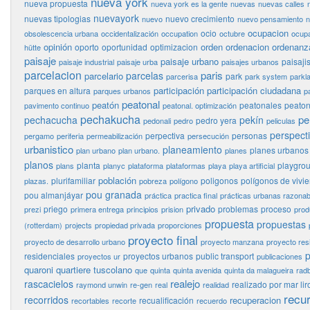
nueva york
nueva propuesta
nueva york es la gente
nuevas
nuevas calles
nuevayork
nuevas tipologias
nuevo crecimiento
nuevo
nuevo pensamiento
n
ocupacion
ocio
obsolescencia urbana
occidentalización
occupation
octubre
ocupa
opinión
orden
ordenacion
ordenanz
oporto
oportunidad
optimizacion
hütte
paisaje
paisaje urbano
paisaj
paisaje industrial
paisaje urba
paisajes urbanos
parcelacion
paris
parcelas
parcelario
park
parcerisa
park system
parkl
participación
participación ciudadana
parques en altura
parques urbanos
p
peatonal
peatón
peatonales
peaton
pavimento continuo
peatonal. optimización
pechakucha
pe
pechacucha
pekín
pedro yera
pedonali
pedro
peliculas
perspect
perpectiva
personas
pergamo
periferia
permeabilización
persecución
urbanistico
planeamiento
planes urbanos
plan urbano
plan urbano.
planes
planos
planta
playgro
plans
planyc
plataforma
plataformas
playa
playa artificial
población
plurifamiliar
poligonos
polígonos de vivi
plazas.
pobreza
polígono
pou granada
pou almanjáyar
práctica
practica final
prácticas urbanas razonab
privado
priego
problemas
proceso
prezi
primera entrega
principios
prision
prod
propuesta
propuestas
(rotterdam)
projects
propiedad privada
proporciones
proyecto final
proyecto de desarrollo urbano
proyecto manzana
proyecto res
p
residenciales
proyectos urbanos
public transport
proyectos ur
publicaciones
quaroni
quartiere tuscolano
que
quinta
quinta avenida
quinta da malagueira
rad
realejo
rascacielos
realizado por mar lir
raymond unwin
re-gen
real
realidad
recu
recorridos
recuperacion
recualificación
recortables
recorte
recuerdo