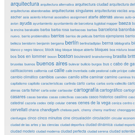
arquitectura
arquitectura ciudad
arquitectura de
arquitectura alternativa
arquitecturas singulares
arquitecturas vacías
arquitecturas abandonadas
arqu
atenas
atarfe
ascher
asia
asiento informal
asosiativo
assignment
ateneo
auto-o
ayuda
baeza
b
avion
ayuntamiento
ayuntamiento de barcelona
b¡global mapper
barcelona
baronba
barba
barba rosa
la encina
barakaldo
barbacoas
barbas
barrios
barrios ejemplares
barri
nuevo.
barrio problemático
barrios de pelicula
berlín
berna
bi
belleza
benidorm
benjamin
bergama
berlinstadtplan
bibliografía
bloques
block
blanco y negro
blanco;
blog
bloque
bloque abierto
boa mistura
boad
boston
bos en lommer
brasilia
bri
bos
boulevard
boson
brainstorming
buenos aires
cabo de ga
bus
c
bruselas
buenos
bulevar
bullicio
burgos
calle
calificaciones
california
call
calle inventada
calle peatonal
calle prícipe
calle
cambios
camilo sitte
caminar
camino
cambio climático
camden
caminos tr
carlo
carl
capitalismo
capitolio
características
carlinda
carlos
carlos soria vallecillo
cartografía
cartográfico
carta fisher
cartog
atenas
carta solar
cartasolar
casares
casco historico
casilino
casas baratas
casas colectivas
cascada
cas
cenes de la vega
cenes
catedral
ceip
cazorla
cedex
celular
ceniza
centro c
cervellati
chandigarh
chana
chelsea park.
chemy
chemy martinez
cheonggye
cinco minutos
cinco
cine
circualación
circulación
cienfuegos
circular econo
ciudad dinámica
ciudad de las artes y las ciencias
ciudad deportiva
ciudad espon
ciudad modelo
ciudad perfecta
ciudad sotenibl
ciudad moderna
ciudad serena