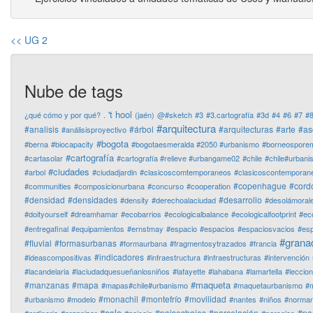
<< UG 2
Nube de tags
't hool
¿qué cómo y por qué?
.
(jaén)
@#sketch
#3
#3.cartografía
#3d
#4
#6
#7
#
#arquitectura
#analisis
#árbol
#arquitecturas
#arte
#as
#análisisproyectivo
#bogota
#berna
#biocapacity
#bogotaesmeralda #2050 #urbanismo
#borneospore
#cartografía
#cartasolar
#cartografía #relieve #urbangame02
#chile
#chile#urban
#ciudades
#arbol
#ciudadjardin
#clasicoscomtemporaneos
#clasicoscontemporan
#copenhague
#cord
#communities
#composicionurbana
#concurso
#cooperation
#densidad
#densidades
#desarrollo
#density
#derechoalaciudad
#desolámoral
#doityourself
#dreamhamar
#ecobarrios
#ecologicalbalance
#ecologicalfootprint
#ec
#entregafinal
#equipamientos
#ernstmay
#espacio
#espacios
#espaciosvacios
#es
#grana
#fluvial
#formasurbanas
#formaurbana
#fragmentosytrazados
#francia
#indicadores
#ideascompositivas
#infraestructura
#infraestructuras
#intervención
#lacandelaria
#laciudadquesueñanlosniños
#lafayette
#lahabana
#lamartella
#leccio
#maqueta
#manzanas
#mapa
#mapas#chile#urbanismo
#maquetaurbanismo
#m
#monachil
#montefrío
#movilidad
#urbanismo
#modelo
#nantes
#niños
#normanf
#oslo
#paisesbajos
#parcelación
#pa