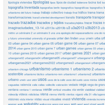
tipologías
tipologia viviendas
tipos de ciudad
tocina
tod
tipos
toblerone
to
topografia inventada
t
topografias berlin
topografica
topográficas
topografico
trabajo colectivo
tráfico
trama
trama
urbanismo del futuro
trabajo
trabajo final
transporte
transpor
transformaciones
transito
transit oriented development
trazados
trazado
trazados y tejidos
trazas
trazar
t
trazadosytejidos
u3b2013
u3
u3a2013
imaginaciudades_13-14
u2013b
u2013a
u3
mètre
un séminaire 2
un séminaire 3
una
una apología del nopasanadismo
una de r
ur
unter den linden
urba
unwin
y futuro
universidad
university of granada
unus
urban game 06
03
urban game 04
urban game 05
urban game 07
urb
2014
urban games
urban game 7
urban game 2015
urban games 03
urban 
urban games 2021
10
urban games 2015
urban games 2017
urban ga
urban
urbangame05
urbangame02
urbangame04
urbangame07
urbangame14
urbangames2021
urbangames2022
urbangames3
urbangam
urbangames4
urbanismo
urbanismo 1
urbanismo 2
urbani
urbanism chicago
sostenible
urbanism
urbanismo táctico
urbanismo-rem
urbanismo1
urbanismo2
usos
urbano
usos
uso
urwin
use
usos de la calle
usos del suelo
usos mixtos
vega
valencia
vedado
vega de gran
vaguadas
valla
vallas
vallecillo
valoración
verde
ventana
via verde
ventana 1
ventanas
vertical
vesalles
viabilidad
vialidad
viena
vídeos
viento
videoclip
vidiclistas
vienna
vientos
viganò
villa 31
villa lugano
vivienda
visuales
visiones
vistas
vivaldi
vista interior
visual
vivienda increm
walkability
web
wagner
walk
walkscore
wang mai
ways
west
west street
west8