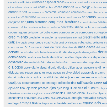
ciudades especializadas
ciudades artificiales
ciudades ocasionales
ciudades sos
coches
coam
coche
codigo
clima urbano
cluster
co2
cobos
code
cohesion soci
comentarios
comercial
comercio
comercios
comenzamos
como obtener curv
concurso
comunidad
comunicar
comunismo
comunitaria
conclusiones
concurso
conjunto historico
conjuntos_históricos
conjunto
consej
conocimientos
contexto urbano
consumo mínimo
contemporáneos
contexto
contexto.
continuid
copenhaguen
corregido
córdoba
corredor verde
corredores
corbusier
corea
crecimiento
crecimiento urb
crecimiento ambiental
crecimiento informal
crítica
cruce
cuadricula
cuba
croquis
cross
cuatroviviendas
cuba. celiacruz
cu
daca
dacca
curvas de nivel
curso
curso 15-16
curvas
d'autobus
da
dalmau
dens
debate
del
decarlo
decrecimiento
deforestación
demografia
demográfico
densidades
densificar
dependencia
dependenc
densidadmedia-alta
densities
desarrollo
desarrollo histórico
desarrollo histórico.
descanso
descarga
desconex
dialogos
diario visual
dibujo
dibujos
dificultades
dimen
diaolo
diladamento
diversidad
distopía
diy urbanis
distribución
distrito
distropia
divagando
división
dudas
eco-urbanismo
dubai
dwg
duna
duplicar
durabilité
dxf
ecija
ecobarrio
ec
ecotipos
edificación
ed
ecourbanismo
edificabilidad
edembrugo
edificio
ejes
el
el cairo
ejercicio final
ejercicio práctico
ejes longuitudinales
el eje 
elementos urbanos
elena
elbarriosomostodos
elegir
elemental
elevación
elipse
e
encuesta
energía renovable
encuentros
encuestas
encuestasanjose
eneropa
enunciado
entrega final
entrega
entrevista
entrevistas
entreplanos
enun