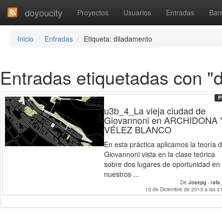
doyoucity
Proyectos
Usuarios
Entradas
Barr
Inicio
Entradas
Etiqueta: diladamento
Entradas etiquetadas con "
P
u3b_4_La vieja ciudad de
Giovannoni en ARCHIDONA 
VÉLEZ BLANCO
En esta práctica aplicamos la teoría 
Giovannoni vista en la clase teórica
sobre dos lugares de oportunidad en
nuestros ...
De
Josepg
-
rafa
13 de Diciembre de 2013 a las 2