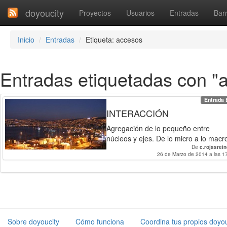
doyoucity
Proyectos
Usuarios
Entradas
Barr
Inicio
Entradas
Etiqueta: accesos
Entradas etiquetadas con "
Entrada 
INTERACCIÓN
Agregación de lo pequeño entre
núcleos y ejes. De lo micro a lo macr
De
c.rojasrei
26 de Marzo de 2014 a las 1
Sobre doyoucity
Cómo funciona
Coordina tus propios doyou