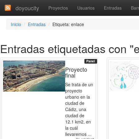
doyoucity
Proyectos
Usuarios
Entradas
Barr
Inicio
Entradas
Etiqueta: enlace
Entradas etiquetadas con "
Panel
Proyecto
final
Se trata de un
proyecto
urbano en la
ciudad de
Cádiz, una
ciudad de
12.1 km2, en
la cuál
llevaremos ...