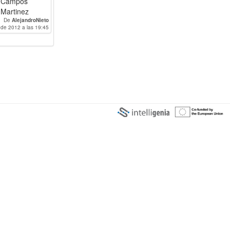
Campos
Martinez
De
AlejandroNieto
 de 2012 a las 19:45
Diseño web