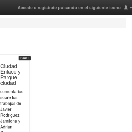
Accede o regístrate pulsando en el siguiente icono
Panel
Ciudad
Enlace y
Parque
ciudad
comentarios
sobre los
trabajos de
Javier
Rodriguez
Jamilena y
Adrian