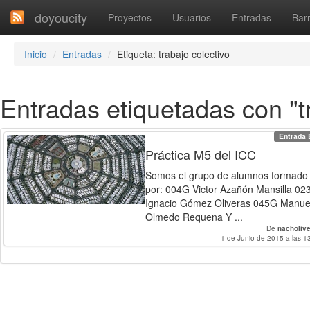
doyoucity
Proyectos
Usuarios
Entradas
Barr
Inicio
Entradas
Etiqueta: trabajo colectivo
Entradas etiquetadas con "tr
Entrada 
Práctica M5 del ICC
Somos el grupo de alumnos formado
por: 004G Victor Azañón Mansilla 02
Ignacio Gómez Oliveras 045G Manue
Olmedo Requena Y ...
De
nacholiv
1 de Junio de 2015 a las 1