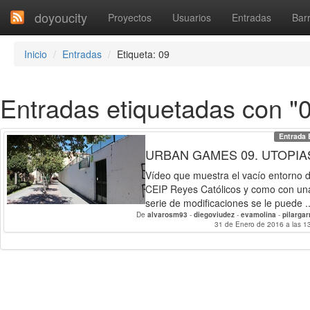
doyoucity
Proyectos
Usuarios
Entradas
Barr
Inicio
Entradas
Etiqueta: 09
Entradas etiquetadas con "
Entrada 
URBAN GAMES 09. UTOPIA
Vídeo que muestra el vacío entorno d
CEIP Reyes Católicos y como con un
serie de modificaciones se le puede ..
De
alvarosm93
-
diegoviudez
-
evamolina
-
pilargar
31 de Enero de 2016 a las 1