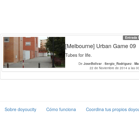
Entrada 
[Melbourne] Urban Game 09
Tubes for life.
De
JoseBolivar
-
Sergio_Rodriguez
-
Ma
PabloMorales
22 de Noviembre de 2014 a las 0
-
MiguelHeredia
-
Guillerm
PabloAmaro
-
GonzalodelM
Sobre doyoucity
Cómo funciona
Coordina tus propios doyou