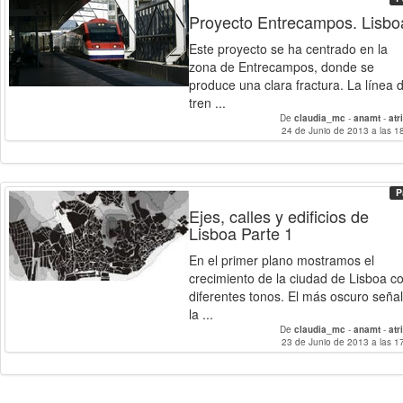
Proyecto Entrecampos. Lisbo
Este proyecto se ha centrado en la
zona de Entrecampos, donde se
produce una clara fractura. La línea d
tren ...
De
claudia_mc
-
anamt
-
atr
24 de Junio de 2013 a las 1
P
Ejes, calles y edificios de
Lisboa Parte 1
En el primer plano mostramos el
crecimiento de la ciudad de Lisboa c
diferentes tonos. El más oscuro seña
la ...
De
claudia_mc
-
anamt
-
atr
23 de Junio de 2013 a las 1