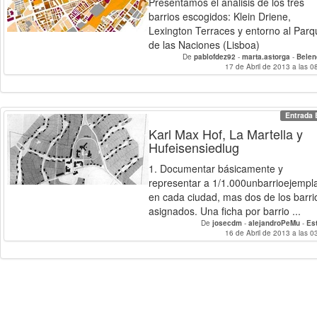
Presentamos el análisis de los tres
barrios escogidos: Klein Driene,
Lexington Terraces y entorno al Parq
de las Naciones (Lisboa)
De
pablofdez92
-
marta.astorga
-
Belen
17 de Abril de 2013 a las 0
Entrada 
Karl Max Hof, La Martella y
Hufeisensiedlug
1. Documentar básicamente y
representar a 1/1.000unbarrioejempl
en cada ciudad, mas dos de los barri
asignados. Una ficha por barrio ...
De
josecdm
-
alejandroPeMu
-
Es
16 de Abril de 2013 a las 0