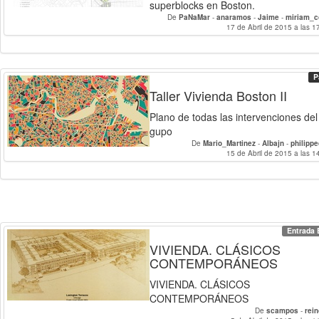
superblocks en Boston.
De
PaNaMar
-
anaramos
-
Jaime
-
miriam_c
17 de Abril de 2015 a las 1
P
Taller Vivienda Boston II
Plano de todas las intervenciones del
gupo
De
Mario_Martinez
-
Albajn
-
philipp
DavidRayaMoreno_92
15 de Abril de 2015 a las 1
-
Pablo_Trujillo
-
eaberna
Entrada 
VIVIENDA. CLÁSICOS
CONTEMPORÁNEOS
VIVIENDA. CLÁSICOS
CONTEMPORÁNEOS
De
scampos
-
rei