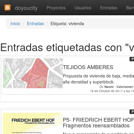
doyoucity
Proyectos
Usuarios
Entradas
Barr
Inicio
Entradas
Etiqueta: vivienda
Entradas etiquetadas con "v
P
TEJIDOS AMBERES
Propuesta de vivienda de baja, media
alta densidad y superblock.
De
Naomi
-
Valeriamtz
18 de Octubre de 2017 a las 1
P
P5- FRIEDRICH EBERT HOF
Fragmentos reensamblados