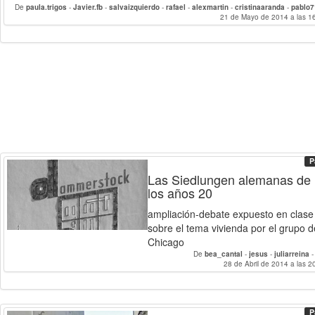
De
paula.trigos
-
Javier.fb
-
salvaizquierdo
-
rafael
-
alexmartin
-
cristinaaranda
-
pablo
21 de Mayo de 2014 a las 1
JuanBernardoSant
P
Las Siedlungen alemanas de
los años 20
ampliación-debate expuesto en clase
sobre el tema vivienda por el grupo d
Chicago
De
bea_cantal
-
jesus
-
juliarreina
28 de Abril de 2014 a las 2
P