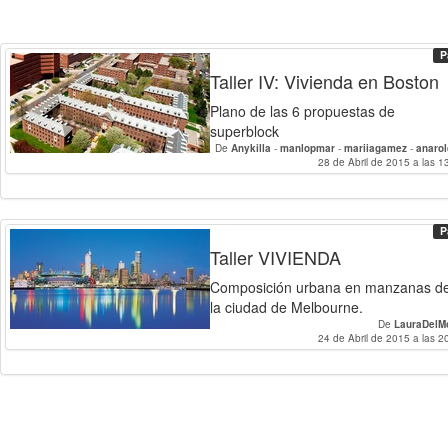
P
Taller IV: Vivienda en Boston
Plano de las 6 propuestas de
superblock
De
Anykilla
-
manlopmar
-
mariiagamez
-
anaro
28 de Abril de 2015 a las 1
-
ferarechiga
-
ca
P
Taller VIVIENDA
Composición urbana en manzanas d
la ciudad de Melbourne.
De
LauraDelM
24 de Abril de 2015 a las 2