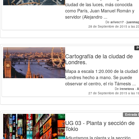
ciudad de las luces, más conocida
como París, Juan Manuel Román y
servidor (Alejandro ...
De
arivec17
-
juanmap
28 de Septiembre de 2015 a las 2
P
Cartografía de la ciudad de
Londres.
Mapa a escala 1:20.000 de la ciudad
Londres hecho a mano. Se puede
observar el centro, el río Támesis ...
De
irenetova
-
A
27 de Septiembre de 2015 a las 1
Entrada 
UG 03 - Planta y sección de
Tokio
Adjuntamos la planta y la sección