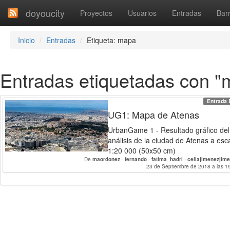
doyoucity
Proyectos
Usuarios
Entradas
Barr
Inicio
Entradas
Etiqueta: mapa
Entradas etiquetadas con "
Entrada 
UG1: Mapa de Atenas
UrbanGame 1 - Resultado gráfico del
análisis de la ciudad de Atenas a esc
1:20 000 (50x50 cm)
De
maordonez
-
fernando
-
fatima_hadri
-
celiajimenezjim
23 de Septiembre de 2018 a las 1