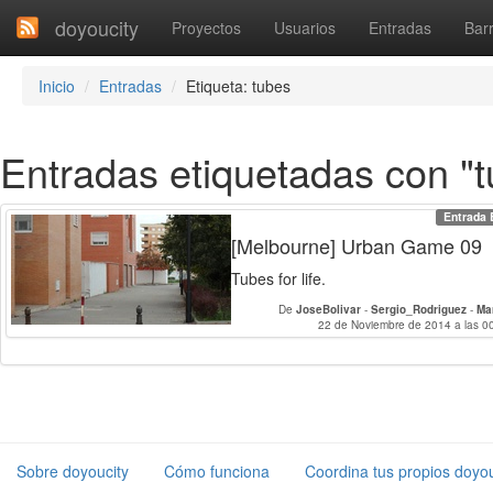
doyoucity
Proyectos
Usuarios
Entradas
Barr
Inicio
Entradas
Etiqueta: tubes
Entradas etiquetadas con "
Entrada 
[Melbourne] Urban Game 09
Tubes for life.
De
JoseBolivar
-
Sergio_Rodriguez
-
Ma
PabloMorales
22 de Noviembre de 2014 a las 0
-
MiguelHeredia
-
Guillerm
PabloAmaro
-
GonzalodelM
Sobre doyoucity
Cómo funciona
Coordina tus propios doyou