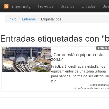
doyoucity
Proyectos
Usuarios
Entradas
Barr
Inicio
Entradas
Etiqueta: bos
Entradas etiquetadas con "
Entrada 
¿Cómo está equipada esta
zona?
Práctica 3, destinada a estudiar los
equipamientos de una zona urbana
para saber su forma de ser distribuid
y lo ...
De
nataliabenne
29 de Octubre de 2012 a las 1