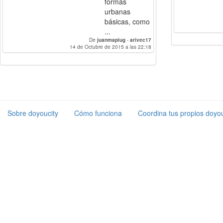
formas
urbanas
básicas, como
...
De
juanmapiug
-
arivec17
14 de Octubre de 2015 a las 22:18
Sobre doyoucity
Cómo funciona
Coordina tus propios doyou