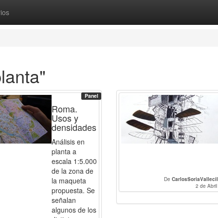
ios
lanta"
Panel
Roma.
Usos y
densidades.
Análisis en
planta a
escala 1:5.000
de la zona de
la maqueta
De
CarlosSoriaVallecil
2 de Abri
propuesta. Se
señalan
algunos de los