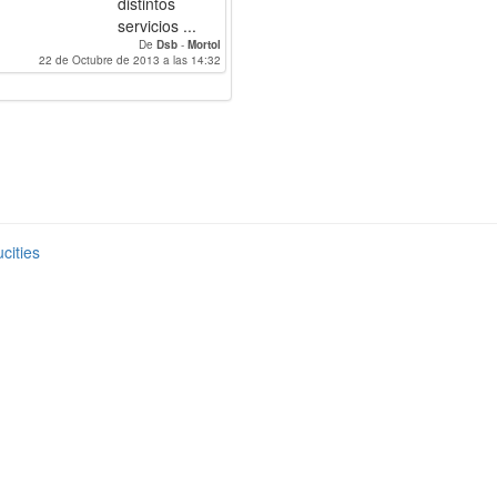
distintos
servicios ...
De
Dsb
-
Mortol
22 de Octubre de 2013 a las 14:32
cities