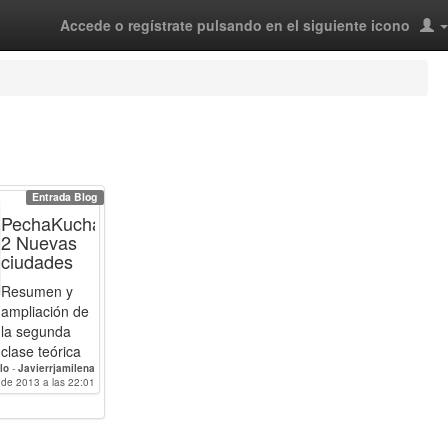
Accede o regístrate pulsando en el siguiente icono
Entrada Blog
PechaKucha
2 Nuevas
ciudades
Resumen y
ampliación de
la segunda
clase teórica
lo
-
Javierrjamilena
l de 2013 a las 22:01