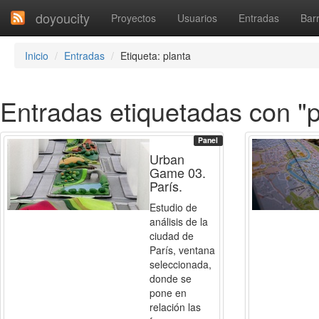
doyoucity
Proyectos
Usuarios
Entradas
Barr
Inicio
Entradas
Etiqueta: planta
Entradas etiquetadas con "p
Panel
Urban
Game 03.
París.
Estudio de
análisis de la
ciudad de
París, ventana
seleccionada,
donde se
pone en
relación las