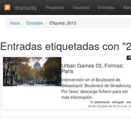
doyoucity
Proyectos
Usuarios
Entradas
Barr
Inicio
Entradas
Etiqueta: 2015
Entradas etiquetadas con "
P
Urban Games 03, Formas:
París
Intervención en el Boulevard de
Sébastopol/ Boulevard de Strasbourg
Por favor, descarge fichero para ver
más información.
De
johannesb
-
alexguti
-
Ju
20 de Octubre de 2015 a las 1