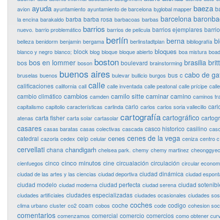
ayuda
baeza
b
avion
ayuntamiento
ayuntamiento de barcelona
b¡global mapper
barcelona
baronba
barba
barba rosa
la encina
barakaldo
barbacoas
barbas
barrios
barrios ejemplares
barri
nuevo.
barrio problemático
barrios de pelicula
berlín
berna
bi
belleza
benidorm
benjamin
bergama
berlinstadtplan
bibliografía
bloques
block
blanco y negro
blanco;
blog
bloque
bloque abierto
boa mistura
boad
boston
bos en lommer
brasilia
bri
bos
boulevard
boson
brainstorming
buenos aires
cabo de ga
bus
c
bruselas
buenos
bulevar
bullicio
burgos
calle
calificaciones
california
call
calle inventada
calle peatonal
calle prícipe
calle
cambios
camilo sitte
caminar
camino
cambio climático
camden
caminos tr
carlo
carl
capitalismo
capitolio
características
carlinda
carlos
carlos soria vallecillo
cartografía
cartográfico
carta fisher
cartog
atenas
carta solar
cartasolar
casares
casco historico
casilino
casas baratas
casas colectivas
cascada
cas
cenes de la vega
cenes
catedral
ceip
cazorla
cedex
celular
ceniza
centro c
cervellati
chandigarh
chana
chelsea park.
chemy
chemy martinez
cheonggye
cinco minutos
cinco
cine
circualación
circulación
cienfuegos
circular econo
ciudad dinámica
ciudad de las artes y las ciencias
ciudad deportiva
ciudad espon
ciudad modelo
ciudad perfecta
ciudad sotenibl
ciudad moderna
ciudad serena
ciudades especializadas
ciudades artificiales
ciudades ocasionales
ciudades sos
coches
coam
coche
codigo
clima urbano
cluster
co2
cobos
code
cohesion soci
comentarios
comercial
comercio
comercios
comenzamos
como obtener curv