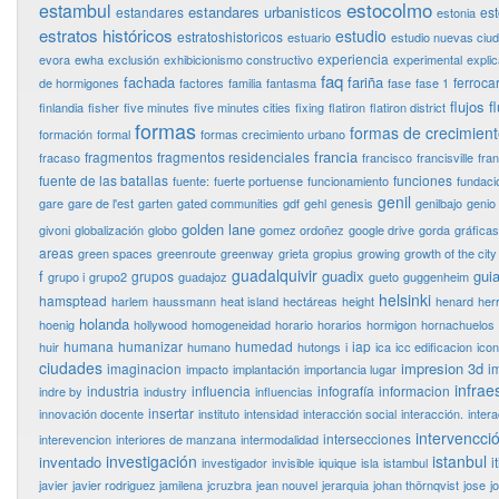
estocolmo
estambul
estandares urbanisticos
estandares
es
estonia
estratos históricos
estudio
estratoshistoricos
estuario
estudio nuevas ciu
experiencia
evora
ewha
exclusión
exhibicionismo constructivo
experimental
expli
faq
fachada
fariña
ferrocar
de hormigones
factores
familia
fantasma
fase
fase 1
flujos
f
finlandia
fisher
five minutes
five minutes cities
fixing
flatiron
flatiron district
formas
formas de crecimien
formación
formal
formas crecimiento urbano
francia
fragmentos
fragmentos residenciales
fracaso
francisco
francisville
fra
fuente de las batallas
funciones
fuente:
fuerte portuense
funcionamiento
fundaci
genil
gare
gare de l'est
garten
gated communities
gdf
gehl
genesis
genilbajo
genio
golden lane
givoni
globalización
globo
gomez ordoñez
google drive
gorda
gráficas
areas
green spaces
greenroute
greenway
grieta
gropius
growing
growth of the city
guadalquivir
f
guadix
guia
grupos
grupo i
grupo2
guadajoz
gueto
guggenheim
helsinki
hamsptead
harlem
haussmann
heat island
hectáreas
height
henard
her
holanda
hoenig
hollywood
homogeneidad
horario
horarios
hormigon
hornachuelos
humana
humanizar
humedad
iap
huir
humano
hutongs
i
ica
icc edificacion
ico
ciudades
impresion 3d
imaginacion
i
impacto
implantación
importancia lugar
infrae
industria
influencia
infografía
informacion
indre by
industry
influencias
insertar
innovación docente
instituto
intensidad
interacción social
interacción.
inter
intervencci
intersecciones
interevencion
interiores de manzana
intermodalidad
investigación
istanbul
inventado
i
investigador
invisible
iquique
isla
istambul
javier
javier rodriguez jamilena
jcruzbra
jean nouvel
jerarquia
johan thörnqvist
jose
j