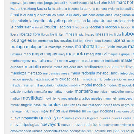
karl marx hof
juego
karl ehn
aguayo.
juansmandes
juncaril
k.
kaartinkaupunki
la
korea
kucha
la calle
kreuzberg
la baixa
la bazana
la camara viviente
la casilin
árbol
la ciudad que sueñan los niños
la ciudad y sus consideraciones. esag urbani
lafayette
lafayette park
lancha de cenes
lanchad
laboratorio
laindon
leccion
le corbusier
leccion 1
leccion 3
leccion 4
le mirail
leccion 2
leccion 6
lisbo
libertad
libro
limites
lineas
libera
libros
life
limite
limpia
linares
links
lirola
los angeles
lucena
los rosales
los carmenes
lost
lost rivers
loua
lozano
luce
manhattan
ma
malaga
malagueira
manifiesto
malampa
mambo
manjon
maqueta
mapa
m
mapas
maqueta 3d
map
urbanas
maq
maqueta grupal
master
martella
martin
masdar
martauregonz
martin wagner
master habilitante
medellin
media
medianeras
medidas
medieva
ciudades
media-alta densidad
mendoza
mesa redonda
mercado
metabolismo
mercancias
mesa
meteorolog
mi ciudad ideal
mexico
mezcla
mezcla social
microclima
microintervenciones
mic
model
modelo
mirada
miramar
mit
mobiliario
mobilidad
mobility
modelo12
modelo
montefrio
paisaje
montaje
montaña
montañas
monte;
monteluz
montpellier
monu
movilidad
motion
movimiento
movimiento artistico
muelles
mummelmannsberg
naturaleza
nagele
n
mvrdv
nasa.
naturalezas
naturalización
necessities
negro
niños
niveles
no
nociones
nijmegen
nilo
ninos
niñ@s
nivel
no lugar
nocionesur
nueva york
nueva propuesta
nueva york es la gente
nuevas
nuevas calles
nuevayork
nuevas tipologias
nuevo crecimiento
nuevo
nuevo pensamiento
n
ocupacion
ocio
obsolescencia urbana
occidentalización
occupation
octubre
ocupa