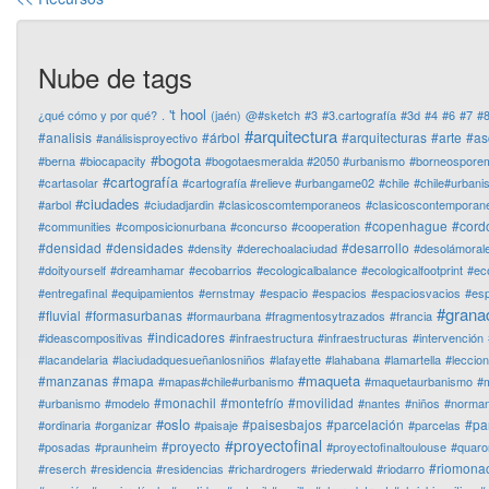
Nube de tags
't hool
¿qué cómo y por qué?
.
(jaén)
@#sketch
#3
#3.cartografía
#3d
#4
#6
#7
#
#arquitectura
#analisis
#árbol
#arquitecturas
#arte
#as
#análisisproyectivo
#bogota
#berna
#biocapacity
#bogotaesmeralda #2050 #urbanismo
#borneospore
#cartografía
#cartasolar
#cartografía #relieve #urbangame02
#chile
#chile#urban
#ciudades
#arbol
#ciudadjardin
#clasicoscomtemporaneos
#clasicoscontemporan
#copenhague
#cord
#communities
#composicionurbana
#concurso
#cooperation
#densidad
#densidades
#desarrollo
#density
#derechoalaciudad
#desolámoral
#doityourself
#dreamhamar
#ecobarrios
#ecologicalbalance
#ecologicalfootprint
#ec
#entregafinal
#equipamientos
#ernstmay
#espacio
#espacios
#espaciosvacios
#es
#grana
#fluvial
#formasurbanas
#formaurbana
#fragmentosytrazados
#francia
#indicadores
#ideascompositivas
#infraestructura
#infraestructuras
#intervención
#lacandelaria
#laciudadquesueñanlosniños
#lafayette
#lahabana
#lamartella
#leccio
#maqueta
#manzanas
#mapa
#mapas#chile#urbanismo
#maquetaurbanismo
#m
#monachil
#montefrío
#movilidad
#urbanismo
#modelo
#nantes
#niños
#normanf
#oslo
#paisesbajos
#parcelación
#pa
#ordinaria
#organizar
#paisaje
#parcelas
#proyectofinal
#proyecto
#posadas
#praunheim
#proyectofinaltoulouse
#quaro
#riomonac
#reserch
#residencia
#residencias
#richardrogers
#riederwald
#riodarro