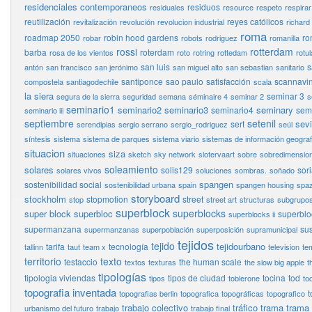
residenciales contemporaneos
residuos
residuales
resource
respeto
respirar
reutilización
reyes católicos
revitalización
revolución
revolucion industrial
richard
roma
roadmap 2050
robin hood gardens
ro
robar
robots
rodriguez
romanilla
rossi
rotterdam
barba
roterdam
rosa de los vientos
roto
rotring
rottedam
rotul
san luis
s
antón
san francisco
san jerónimo
san miguel alto
san sebastian
sanitario
santiponce
sao paulo
satisfacción
scannavin
compostela
santiagodechile
scala
la siera
seminar 3
segura de la sierra
seguridad
semana
séminaire 4
seminar 2
s
seminario1
seminario2
seminario3
seminary
seminario4
semi
seminario iii
septiembre
setenil
sevi
sert
serendipias
sergio serrano
sergio_rodriguez
seúl
síntesis
sistema
sistema de parques
sistema viario
sistemas de información geograf
situacion
siza
situaciones
sketch
sky network
slotervaart
sobre
sobredimensio
soleamiento
solares
solis129
sor
solares vivos
soluciones
sombras.
soñado
spangen
sostenibilidad social
sostenibilidad urbana
spain
spangen housing
spaz
storyboard
stockholm
stopmotion
street
stop
street art
structuras
subgrupo
superblock
superblocks
super block
superbloc
superbloc
superblocks ii
supermanzana
sus
supermanzanas
superpoblación
superposición
supramunicipal
tejidos
tejido
tejidourbano
tarifa
tecnología
tallinn
taut
team x
television
te
territorio
texto
testaccio
the human scale
textos
texturas
the slow big apple
t
tipologías
tipologia viviendas
tipos de ciudad
tocina
tod
tipos
toblerone
to
topografia inventada
t
topografias berlin
topografica
topográficas
topografico
trabajo colectivo
tráfico
trama
trama
urbanismo del futuro
trabajo
trabajo final