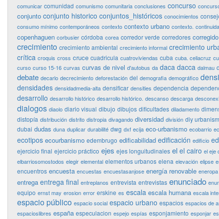
concurso
comunidad
comunicar
comunismo
comunitaria
conclusiones
concurso
conjunto historico
conjuntos_históricos
conjunto
consej
conocimientos
contexto urbano
consumo mínimo
contemporáneos
contexto
contexto.
continuid
copenhaguen
corregido
córdoba
corredor verde
corredores
corbusier
corea
crecimiento
crecimiento urb
crecimiento ambiental
crecimiento informal
crítica
cruce
cuadricula
cuba
croquis
cross
cuatroviviendas
cuba. celiacruz
cu
daca
dacca
curvas de nivel
curso
curso 15-16
curvas
d'autobus
da
dalmau
dens
debate
del
decarlo
decrecimiento
deforestación
demografia
demográfico
densidades
densificar
dependencia
dependenc
densidadmedia-alta
densities
desarrollo
desarrollo histórico
desarrollo histórico.
descanso
descarga
desconex
dialogos
diario visual
dibujo
dibujos
dificultades
dimen
diaolo
diladamento
diversidad
distopía
diy urbanis
distribución
distrito
distropia
divagando
división
dudas
eco-urbanismo
dubai
dwg
duna
duplicar
durabilité
dxf
ecija
ecobarrio
ec
ecotipos
edificación
ed
ecourbanismo
edificabilidad
edembrugo
edificio
ejes
el
el cairo
ejercicio final
ejercicio práctico
ejes longuitudinales
el eje 
elementos urbanos
elena
elbarriosomostodos
elegir
elemental
elevación
elipse
e
encuesta
energía renovable
encuentros
encuestas
encuestasanjose
eneropa
enunciado
entrega final
entrega
entrevista
entrevistas
entreplanos
enun
escala
escala humana
equipo
erskine
ernst may
erosion
error
es
escala int
espacio público
espacio urbano
espacios
espacio social
espacios de 
españa
especulacion
esponjamiento
espacioslibres
espejo
espías
esponjar
es