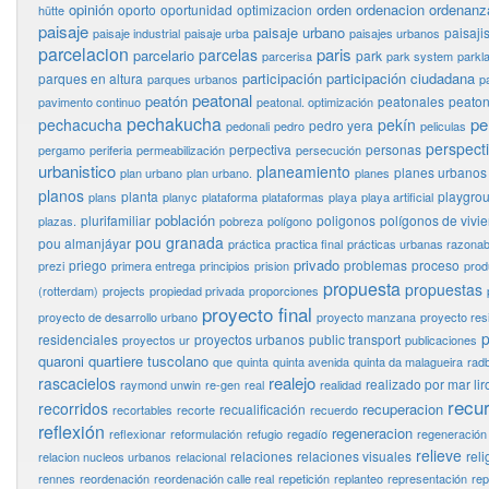
opinión
orden
ordenacion
ordenanz
oporto
oportunidad
optimizacion
hütte
paisaje
paisaje urbano
paisaj
paisaje industrial
paisaje urba
paisajes urbanos
parcelacion
paris
parcelas
parcelario
park
parcerisa
park system
parkl
participación
participación ciudadana
parques en altura
parques urbanos
p
peatonal
peatón
peatonales
peaton
pavimento continuo
peatonal. optimización
pechakucha
pe
pechacucha
pekín
pedro yera
pedonali
pedro
peliculas
perspect
perpectiva
personas
pergamo
periferia
permeabilización
persecución
urbanistico
planeamiento
planes urbanos
plan urbano
plan urbano.
planes
planos
planta
playgro
plans
planyc
plataforma
plataformas
playa
playa artificial
población
plurifamiliar
poligonos
polígonos de vivi
plazas.
pobreza
polígono
pou granada
pou almanjáyar
práctica
practica final
prácticas urbanas razonab
privado
priego
problemas
proceso
prezi
primera entrega
principios
prision
prod
propuesta
propuestas
(rotterdam)
projects
propiedad privada
proporciones
proyecto final
proyecto de desarrollo urbano
proyecto manzana
proyecto res
p
residenciales
proyectos urbanos
public transport
proyectos ur
publicaciones
quaroni
quartiere tuscolano
que
quinta
quinta avenida
quinta da malagueira
rad
realejo
rascacielos
realizado por mar lir
raymond unwin
re-gen
real
realidad
recu
recorridos
recuperacion
recualificación
recortables
recorte
recuerdo
reflexión
regeneracion
reflexionar
reformulación
refugio
regadío
regeneración
relieve
relaciones
relaciones visuales
reli
relacion nucleos urbanos
relacional
rennes
reordenación
reordenación calle real
repetición
replanteo
representación
rep