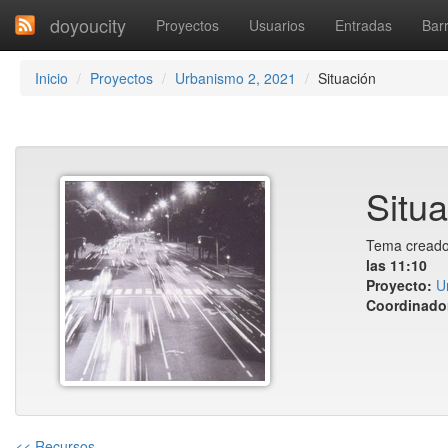
doyoucity
Proyectos
Usuarios
Entradas
Barr
Inicio
Proyectos
Urbanismo 2, 2021
Situación
Situa
Tema creado
las 11:10
Proyecto:
U
Coordinado
<< Recursos