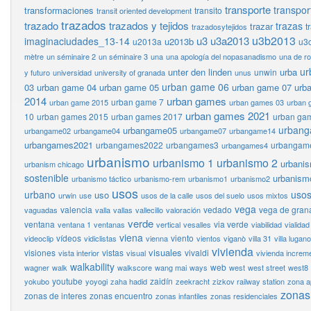
transporte
transpor
transformaciones
transito
transit oriented development
trazados
trazado
trazados y tejidos
trazas
trazar
t
trazadosytejidos
u3b2013
u3
u3a2013
imaginaciudades_13-14
u2013b
u2013a
u3
mètre
un séminaire 2
un séminaire 3
una
una apología del nopasanadismo
una de r
ur
unter den linden
urba
unwin
y futuro
universidad
university of granada
unus
urban game 06
03
urban game 04
urban game 05
urban game 07
urb
2014
urban games
urban game 7
urban game 2015
urban games 03
urban 
urban games 2021
10
urban games 2015
urban games 2017
urban ga
urban
urbangame05
urbangame02
urbangame04
urbangame07
urbangame14
urbangames2021
urbangames2022
urbangames3
urbangam
urbangames4
urbanismo
urbanismo 1
urbanismo 2
urbani
urbanism chicago
sostenible
urbanism
urbanismo táctico
urbanismo-rem
urbanismo1
urbanismo2
usos
urbano
usos
uso
urwin
use
usos de la calle
usos del suelo
usos mixtos
vega
valencia
vedado
vega de gran
vaguadas
valla
vallas
vallecillo
valoración
verde
ventana
via verde
ventana 1
ventanas
vertical
vesalles
viabilidad
vialidad
viena
vídeos
viento
videoclip
vidiclistas
vienna
vientos
viganò
villa 31
villa lugano
vivienda
visuales
visiones
vistas
vivaldi
vista interior
visual
vivienda increm
walkability
web
wagner
walk
walkscore
wang mai
ways
west
west street
west8
youtube
zaidín
yokubo
yoyogi
zaha hadid
zeekracht
zizkov railway station
zona a
zonas
zonas de interes
zonas encuentro
zonas infantiles
zonas residenciales