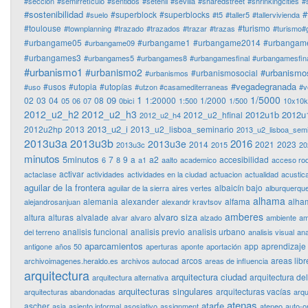
#sección
#semirretículo
#sentidos
#setenil
#sevilla
#sharedstreet
#shrinkingcities
#
#sostenibilidad
#
#superblock
#superblocks
#suelo
#t5
#taller5
#tallervivienda
#toulouse
#turismo
#townplanning
#trazado
#trazados
#trazar
#trazas
#turismo#
#urbangame05
#urbangame1
#urbangame2014
#urbangam
#urbangame09
#urbangames3
#urbangames5
#urbangames8
#urbangamesfinal
#urbangamesfina
#urbanismo1
#urbanismo2
#urbanismo
#urbanismosocial
#urbanismos
#vegadegranada
#usos
#utopia
#utopías
#uso
#utzon #casamediterraneas
#v
1
1/5000
09
02
03
04
08
1:20000
1/2000
05
06
07
0bici
1:500
1/500
10x10
2012_u2_h2
2012_u2_h3
2012u1b
2012u
2012_u2_hfinal
2012_u2_h4
2013_u2_i
2012u2hp
2013
2013_u2_lisboa_seminario
2013_u2_lisboa_semi
2013u3a
2013u3b
2016
2013u3e
2014
2021
2023
2013u3c
2015
20
minutos
5minutos
7
9
a
a2
accesibilidad
6
8
a1
aalto
academico
acceso ro
activar
actaclase
actividades
actividades en la ciudad
actuacion
actualidad
acustic
aguilar de la frontera
albaicín bajo
aguilar de la sierra
aires vertes
alburquerqu
alhama
alemania
alexander
alfama
alha
alejandrosanjuan
alexandr kravtsov
amberes
alvaro siza
altura
alturas
alvalade
alvar
alvaro
alzado
ambiente
am
analisis funcional
analisis previo
analisis urbano
del terreno
analisis visual
ana
aparcamientos
app
aprendizaje
antigone
años 50
aperturas
aponte
aportación
arcos
areas libr
archivoimagenes.heraldo.es
archivos autocad
areas de influencia
arquitectura
arquitectura ciudad
arquitectura de
arquitectura alternativa
arquitecturas singulares
arquitecturas vacías
arquitecturas abandonadas
arqu
atenas
atarfe
ascher
asia
asiento informal
asosiativo
assignment
ateneo
auto-o