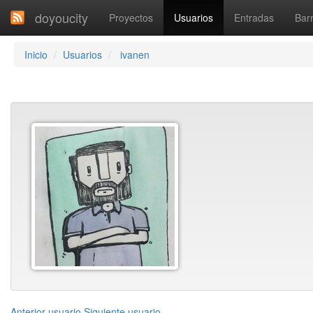
doyoucity
Proyectos
Usuarios
Entradas
Barr
Inicio
Usuarios
ivanen
Anterior usuario
Siguiente usuario