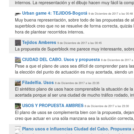
internos. La representación y el dibujo hacen muy fácil la com
Urban game 4: TEJIDOS-Bogotá
9 de Diciembre de 2017 a las 00:48
Muy buena representación, sobre todo de las propuestas de al
superblock creo que no se resuelve de forma correcta, quizás
hora de plantear recorridos internos.
Tejidos Amberes
9 de Diciembre de 2017 a las 00:45
La propuesta de Superblock me parece muy interesante, sobre 
CIUDAD DEL CABO. Usos y propuesta
8 de Diciembre de 2017 a 
Pese a que el plano de usos sea difícil de comprender para la
la elección del punto de actuación es muy acertada, siendo un
Filadelfia. Usos
8 de Diciembre de 2017 a las 23:35
El sintético plano de usos hace comprensible la situación de l
acertada porque al ser una ciudad de mucho tráfico rodado, in
USOS Y PROPUESTA AMBRES
8 de Diciembre de 2017 a las 23:30
El plano de usos se complementa bien con la propuesta, dejan
creo que actuar en una sóla manzana sea la solución correcta,
Plano usos e influencias Ciudad del Cabo. Propuesta
8