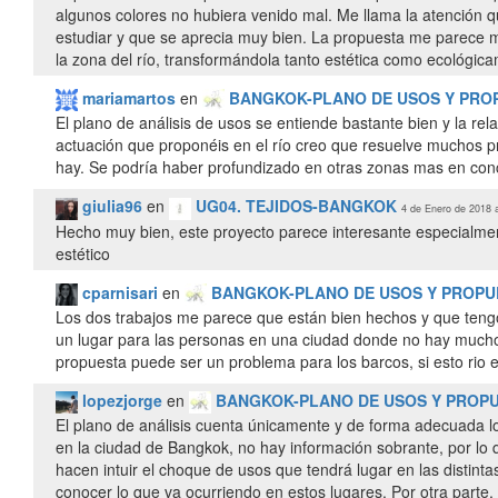
algunos colores no hubiera venido mal. Me llama la atención qu
estudiar y que se aprecia muy bien. La propuesta me parece mu
la zona del río, transformándola tanto estética como ecológic
mariamartos
en
BANGKOK-PLANO DE USOS Y PRO
El plano de análisis de usos se entiende bastante bien y la re
actuación que proponéis en el río creo que resuelve muchos 
hay. Se podría haber profundizado en otras zonas mas en co
giulia96
en
UG04. TEJIDOS-BANGKOK
4 de Enero de 2018 a
Hecho muy bien, este proyecto parece interesante especialment
estético
cparnisari
en
BANGKOK-PLANO DE USOS Y PROPU
Los dos trabajos me parece que están bien hechos y que tengo
un lugar para las personas en una ciudad donde no hay mucho es
propuesta puede ser un problema para los barcos, si esto rio 
lopezjorge
en
BANGKOK-PLANO DE USOS Y PROP
El plano de análisis cuenta únicamente y de forma adecuada l
en la ciudad de Bangkok, no hay información sobrante, por lo
hacen intuir el choque de usos que tendrá lugar en las distint
conocer lo que va ocurriendo en estos lugares. Por otra parte,