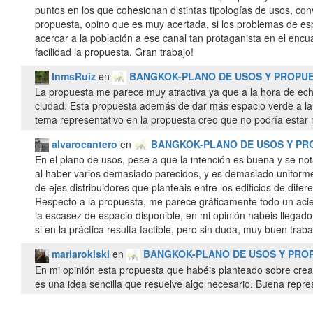
puntos en los que cohesionan distintas tipologías de usos, conv
propuesta, opino que es muy acertada, si los problemas de esp
acercar a la población a ese canal tan protaganista en el en
facilidad la propuesta. Gran trabajo!
InmsRuiz
en
BANGKOK-PLANO DE USOS Y PROPU
La propuesta me parece muy atractiva ya que a la hora de ech
ciudad. Esta propuesta además de dar más espacio verde a la c
tema representativo en la propuesta creo que no podría estar 
alvarocantero
en
BANGKOK-PLANO DE USOS Y PR
En el plano de usos, pese a que la intención es buena y se nota
al haber varios demasiado parecidos, y es demasiado uniforme 
de ejes distribuidores que planteáis entre los edificios de difer
Respecto a la propuesta, me parece gráficamente todo un acie
la escasez de espacio disponible, en mi opinión habéis llegado
si en la práctica resulta factible, pero sin duda, muy buen traba
mariarokiski
en
BANGKOK-PLANO DE USOS Y PRO
En mi opinión esta propuesta que habéis planteado sobre crea
es una idea sencilla que resuelve algo necesario. Buena repre