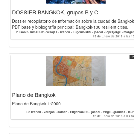
DOSSIER BANGKOK, grupos B y C
Dossier recopilatorio de información sobre la ciudad de Bangkok
PDF base y bibliografía principal: Bangkok-100 resilient cities.
De
Isaolf
-
InmsRuiz
-
verojas
-
ivanen
-
EugenioGRS
-
joseol
-
lopezjorge
-
marga
alvarocantero
-
antoniomoreno
-
mariarokiski
13 de Enero de 2018 a las 1
-
grandas
-
lau
P
Plano de Bangkok
Plano de Bangkok 1:2000
De
ivanen
-
verojas
-
sainan
-
EugenioGRS
-
joseol
-
Virgil
-
grandas
-
lau
13 de Enero de 2018 a las 0