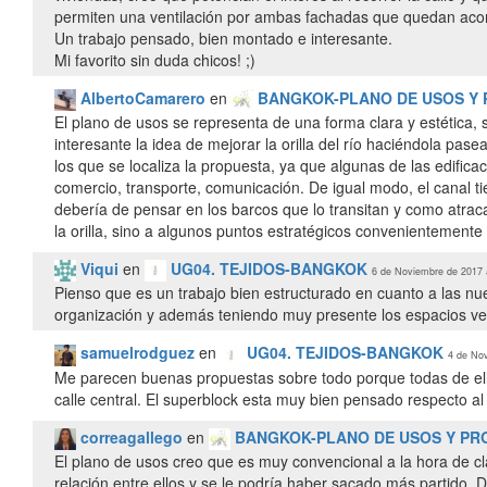
permiten una ventilación por ambas fachadas que quedan aco
Un trabajo pensado, bien montado e interesante.
Mi favorito sin duda chicos! ;)
AlbertoCamarero
en
BANGKOK-PLANO DE USOS Y
El plano de usos se representa de una forma clara y estética, 
interesante la idea de mejorar la orilla del río haciéndola pase
los que se localiza la propuesta, ya que algunas de las edifica
comercio, transporte, comunicación. De igual modo, el canal t
debería de pensar en los barcos que lo transitan y como atracar
la orilla, sino a algunos puntos estratégicos convenientemente
Viqui
en
UG04. TEJIDOS-BANGKOK
6 de Noviembre de 2017 
Pienso que es un trabajo bien estructurado en cuanto a las nu
organización y además teniendo muy presente los espacios ver
samuelrodguez
en
UG04. TEJIDOS-BANGKOK
4 de Nov
Me parecen buenas propuestas sobre todo porque todas de ella
calle central. El superblock esta muy bien pensado respecto al
correagallego
en
BANGKOK-PLANO DE USOS Y PR
El plano de usos creo que es muy convencional a la hora de cla
relación entre ellos y se le podría haber sacado más partido. 