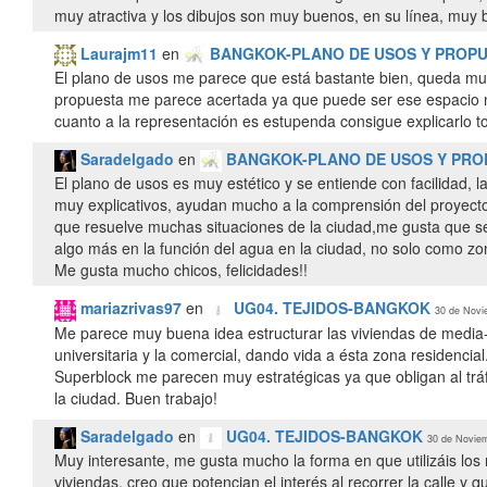
muy atractiva y los dibujos son muy buenos, en su línea, muy 
Laurajm11
en
BANGKOK-PLANO DE USOS Y PROP
El plano de usos me parece que está bastante bien, queda muy c
propuesta me parece acertada ya que puede ser ese espacio nat
cuanto a la representación es estupenda consigue explicarlo 
Saradelgado
en
BANGKOK-PLANO DE USOS Y PRO
El plano de usos es muy estético y se entiende con facilidad,
muy explicativos, ayudan mucho a la comprensión del proyecto.
que resuelve muchas situaciones de la ciudad,me gusta que s
algo más en la función del agua en la ciudad, no solo como z
Me gusta mucho chicos, felicidades!!
mariazrivas97
en
UG04. TEJIDOS-BANGKOK
30 de Novi
Me parece muy buena idea estructurar las viviendas de media-a
universitaria y la comercial, dando vida a ésta zona residencia
Superblock me parecen muy estratégicas ya que obligan al trá
la ciudad. Buen trabajo!
Saradelgado
en
UG04. TEJIDOS-BANGKOK
30 de Noviem
Muy interesante, me gusta mucho la forma en que utilizáis los 
viviendas, creo que potencian el interés al recorrer la calle y 