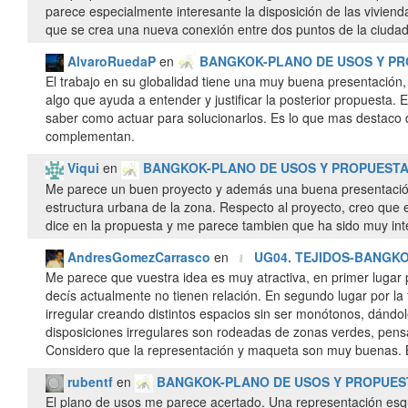
parece especialmente interesante la disposición de las vivien
que se crea una nueva conexión entre dos puntos de la ciudad 
AlvaroRuedaP
en
BANGKOK-PLANO DE USOS Y P
El trabajo en su globalidad tiene una muy buena presentación,
algo que ayuda a entender y justificar la posterior propuesta.
saber como actuar para solucionarlos. Es lo que mas destaco d
complementan.
Viqui
en
BANGKOK-PLANO DE USOS Y PROPUEST
Me parece un buen proyecto y además una buena presentación y
estructura urbana de la zona. Respecto al proyecto, creo que 
dice en la propuesta y me parece tambien que ha sido muy inte
AndresGomezCarrasco
en
UG04. TEJIDOS-BANGK
Me parece que vuestra idea es muy atractiva, en primer lugar 
decís actualmente no tienen relación. En segundo lugar por l
irregular creando distintos espacios sin ser monótonos, dándo
disposiciones irregulares son rodeadas de zonas verdes, pens
Considero que la representación y maqueta son muy buenas. 
rubentf
en
BANGKOK-PLANO DE USOS Y PROPUES
El plano de usos me parece acertado. Una representación esq