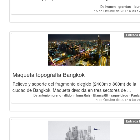
De
ivanen
-
grandas
-
lau
15 de Octubre de 2017 a las 1
Entrada 
Maqueta topografía Bangkok
Relieve y soporte del fragmento elegido (2400m x 800m) de la
ciudad de Bangkok. Maqueta dividida en tres sectores de ...
De
antoniomoreno
-
dlidon
-
InmsRuiz
-
BlancaRH
-
raqueldaco
-
Paul
AlbertoCamarero
-
luciagg
-
LuisFernandoSR
-
Isaolf
-
4 de Octubre de 2017 a las 2
verojas
-
ivanen
-
Eugenio
joseol
-
lopezjorge
-
margama
-
linzak0
-
alvarocantero
-
mariarokiski
-
elena.mor
grandas
-
lau
Entrada 