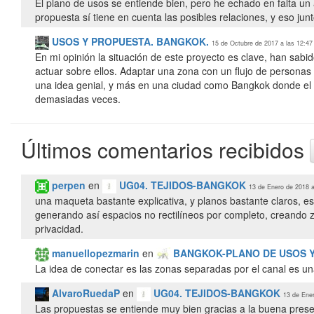
El plano de usos se entiende bien, pero he echado en falta un 
propuesta sí tiene en cuenta las posibles relaciones, y eso ju
USOS Y PROPUESTA. BANGKOK.
15 de Octubre de 2017 a las 12:47
En mi opinión la situación de este proyecto es clave, han sabi
actuar sobre ellos. Adaptar una zona con un flujo de persona
una idea genial, y más en una ciudad como Bangkok donde el p
demasiadas veces.
Últimos comentarios recibidos
perpen
en
UG04. TEJIDOS-BANGKOK
13 de Enero de 2018 a
una maqueta bastante explicativa, y planos bastante claros, es
generando así espacios no rectilíneos por completo, creando z
privacidad.
manuellopezmarin
en
BANGKOK-PLANO DE USOS 
La idea de conectar es las zonas separadas por el canal es una
AlvaroRuedaP
en
UG04. TEJIDOS-BANGKOK
13 de Ener
Las propuestas se entiende muy bien gracias a la buena prese