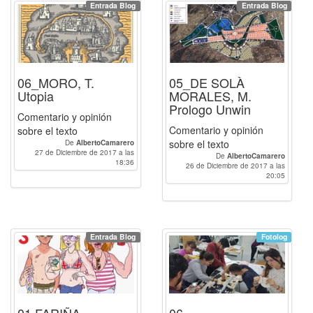
Entrada Blog
Entrada Blog
06_MORO, T.
05_DE SOLÀ
Utopia
MORALES, M.
Prologo Unwin
Comentario y opinión
Comentario y opinión
sobre el texto
sobre el texto
De
AlbertoCamarero
27 de Diciembre de 2017 a las
De
AlbertoCamarero
18:36
26 de Diciembre de 2017 a las
20:05
Entrada Blog
Fotolog
01 FARIÑA,
06.