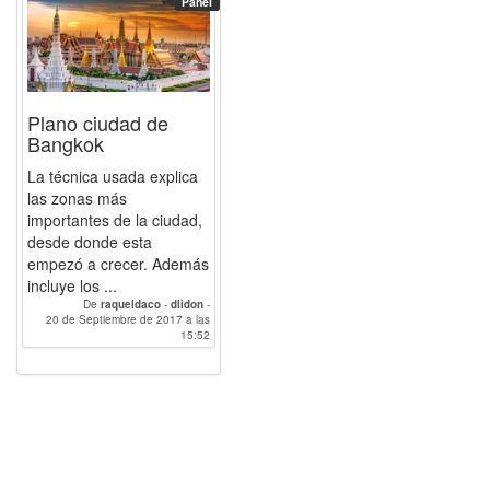
Panel
linzak0
-
alvarocantero
-
mariarokiski
-
elena.moreno
-
grandas
-
lauragc
Plano ciudad de
Bangkok
La técnica usada explica
las zonas más
importantes de la ciudad,
desde donde esta
empezó a crecer. Además
incluye los ...
De
raqueldaco
-
dlidon
-
20 de Septiembre de 2017 a las
BlancaRH
-
Paulacp
-
AlbertoCamarero
-
luciagg
15:52
-
LuisFernandoSR
-
linzak0