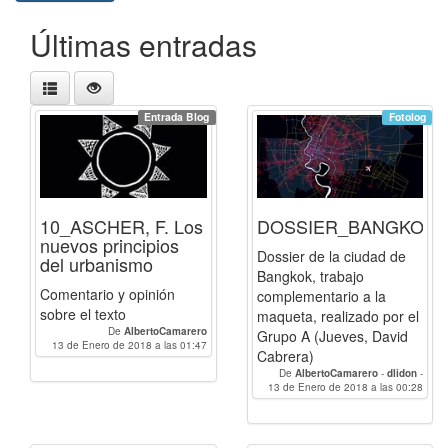
Últimas entradas
Entrada Blog
Fotolog
10_ASCHER, F. Los
DOSSIER_BANGKOK
nuevos principios
Dossier de la ciudad de
del urbanismo
Bangkok, trabajo
Comentario y opinión
complementario a la
sobre el texto
maqueta, realizado por el
De
AlbertoCamarero
Grupo A (Jueves, David
13 de Enero de 2018 a las 01:47
Cabrera)
De
AlbertoCamarero
-
dlidon
-
BlancaRH
13 de Enero de 2018 a las 00:28
-
raqueldaco
-
Paulacp
-
luciagg
-
LuisFernandoSR
-
linzak0