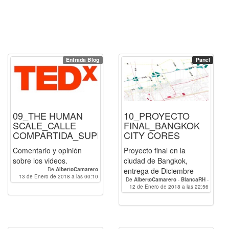
Entrada Blog
Panel
_GRUPO_A
09_THE HUMAN
10_PROYECTO
SCALE_CALLE
FINAL_BANGKOK
COMPARTIDA_SUPERBLOCKS
CITY CORES
Comentario y opinión
Proyecto final en la
sobre los videos.
ciudad de Bangkok,
De
AlbertoCamarero
entrega de Diciembre
13 de Enero de 2018 a las 00:10
De
AlbertoCamarero
-
BlancaRH
-
12 de Enero de 2018 a las 22:56
Paulacp