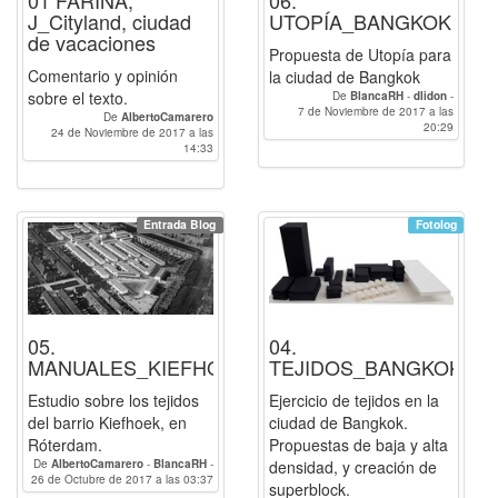
J_Cityland, ciudad
UTOPÍA_BANGKOK
de vacaciones
Propuesta de Utopía para
Comentario y opinión
la ciudad de Bangkok
sobre el texto.
De
BlancaRH
-
dlidon
-
7 de Noviembre de 2017 a las
raqueldaco
-
Paulacp
-
De
AlbertoCamarero
AlbertoCamarero
-
luciagg
20:29
-
24 de Noviembre de 2017 a las
LuisFernandoSR
-
linzak0
14:33
Entrada Blog
Fotolog
05.
04.
K
MANUALES_KIEFHOEK
TEJIDOS_BANGKOK
Estudio sobre los tejidos
Ejercicio de tejidos en la
del barrio Kiefhoek, en
ciudad de Bangkok.
Róterdam.
Propuestas de baja y alta
De
AlbertoCamarero
-
BlancaRH
-
densidad, y creación de
26 de Octubre de 2017 a las 03:37
Paulacp
superblock.