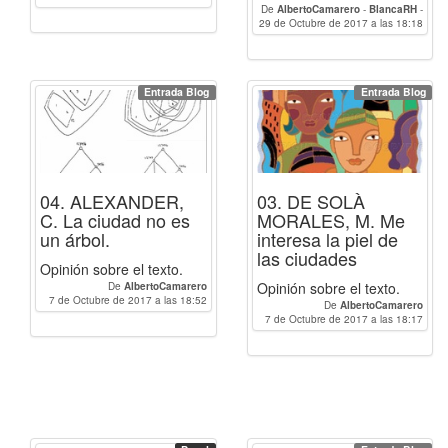
De
AlbertoCamarero
-
BlancaRH
-
29 de Octubre de 2017 a las 18:18
Paulacp
Entrada Blog
Entrada Blog
04. ALEXANDER,
03. DE SOLÀ
C. La ciudad no es
MORALES, M. Me
un árbol.
interesa la piel de
las ciudades
Opinión sobre el texto.
Opinión sobre el texto.
De
AlbertoCamarero
7 de Octubre de 2017 a las 18:52
De
AlbertoCamarero
7 de Octubre de 2017 a las 18:17