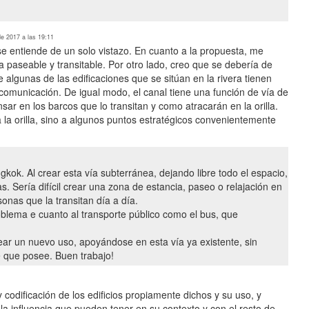
e 2017 a las 19:11
se entiende de un solo vistazo. En cuanto a la propuesta, me
la paseable y transitable. Por otro lado, creo que se debería de
e algunas de las edificaciones que se sitúan en la rivera tienen
 comunicación. De igual modo, el canal tiene una función de vía de
ar en los barcos que lo transitan y como atracarán en la orilla.
a la orilla, sino a algunos puntos estratégicos convenientemente
gkok. Al crear esta vía subterránea, dejando libre todo el espacio,
as. Sería difícil crear una zona de estancia, paseo o relajación en
rsonas que la transitan día a día.
oblema e cuanto al transporte público como el bus, que
rear un nuevo uso, apoyándose en esta vía ya existente, sin
e que posee. Buen trabajo!
 codificación de los edificios propiamente dichos y su uso, y
 la influencia que pueden tener en su contexto y con el resto de