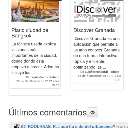
Plano ciudad de
Discover Granada
Bangkok
Discover Granada es una
La técnica usada explica
aplicación que permite al
las zonas más
usuario conocer Granada
importantes de la ciudad,
de una forma interactiva,
desde donde esta
rápida y eficiente,
empezó a crecer. Además
optimizando las ...
incluye los ...
De
LuisFernandoSR
-
dlidon
-
BlancaRH
21 de Septiembre de 2017 a las
-
raqueldaco
-
Paulacp
De
raqueldaco
-
dlidon
-
-
AlbertoCamarero
-
luciagg
18:11
-
20 de Septiembre de 2017 a las
BlancaRH
-
Paulacp
-
linzak0
AlbertoCamarero
-
luciagg
15:52
-
LuisFernandoSR
-
linzak0
Últimos comentarios
02_KOOLHAAS, R. ¿qué ha sido del urbansimo?
22 de Ene