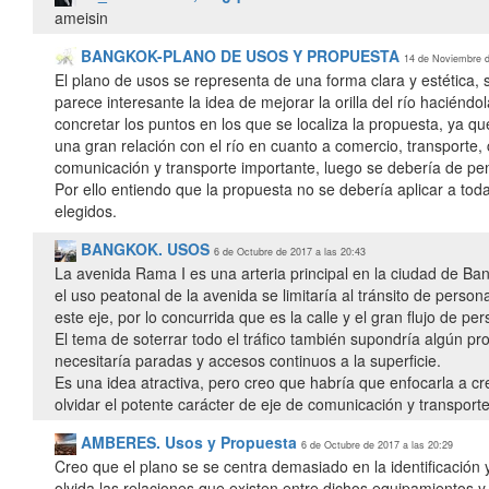
ameisin
BANGKOK-PLANO DE USOS Y PROPUESTA
14 de Noviembre d
El plano de usos se representa de una forma clara y estética, 
parece interesante la idea de mejorar la orilla del río haciéndo
concretar los puntos en los que se localiza la propuesta, ya qu
una gran relación con el río en cuanto a comercio, transporte,
comunicación y transporte importante, luego se debería de pens
Por ello entiendo que la propuesta no se debería aplicar a tod
elegidos.
BANGKOK. USOS
6 de Octubre de 2017 a las 20:43
La avenida Rama I es una arteria principal en la ciudad de Ban
el uso peatonal de la avenida se limitaría al tránsito de person
este eje, por lo concurrida que es la calle y el gran flujo de pe
El tema de soterrar todo el tráfico también supondría algún pr
necesitaría paradas y accesos continuos a la superficie.
Es una idea atractiva, pero creo que habría que enfocarla a c
olvidar el potente carácter de eje de comunicación y transport
AMBERES. Usos y Propuesta
6 de Octubre de 2017 a las 20:29
Creo que el plano se se centra demasiado en la identificación y
olvida las relaciones que existen entre dichos equipamientos y