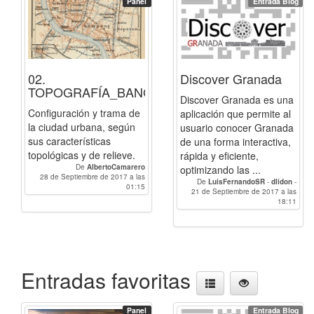
Panel
Entrada Blog
02.
Discover Granada
TOPOGRAFÍA_BANGKOK
Discover Granada es una
Configuración y trama de
aplicación que permite al
la ciudad urbana, según
usuario conocer Granada
sus características
de una forma interactiva,
topológicas y de relieve.
rápida y eficiente,
De
AlbertoCamarero
optimizando las ...
28 de Septiembre de 2017 a las
De
LuisFernandoSR
-
dlidon
-
01:15
BlancaRH
21 de Septiembre de 2017 a las
-
raqueldaco
-
Paulacp
-
AlbertoCamarero
-
luciagg
18:11
-
linzak0
Entradas favoritas
Panel
Entrada Blog