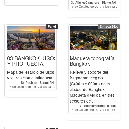
De
AlbertoCamarero
-
BlancaRH
-
19 de Octubre de 2017 a las 11:52
Paulacp
Panel
Entrada Blog
03.BANGKOK_USOS
Maqueta topografía
Y PROPUESTA.
Bangkok
Mapa del estudio de usos
Relieve y soporte del
y su relación e influencia.
fragmento elegido
De
Paulacp
-
BlancaRH
-
(2400m x 800m) de la
5 de Octubre de 2017 a las 08:39
AlbertoCamarero
ciudad de Bangkok.
Maqueta dividida en tres
sectores de ...
De
antoniomoreno
-
dlidon
-
InmsRuiz
4 de Octubre de 2017 a las 21:53
-
BlancaRH
-
raqueldaco
-
Paulacp
-
AlbertoCamarero
-
luciagg
-
LuisFernandoSR
-
Isaolf
-
verojas
-
ivanen
-
EugenioGRS
-
joseol
-
lopezjorge
-
margama
-