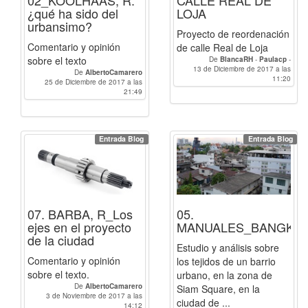
¿qué ha sido del
LOJA
urbansimo?
Proyecto de reordenación
Comentario y opinión
de calle Real de Loja
sobre el texto
De
BlancaRH
-
Paulacp
-
13 de Diciembre de 2017 a las
AlbertoCamarero
De
AlbertoCamarero
11:20
25 de Diciembre de 2017 a las
21:49
Entrada Blog
Entrada Blog
07. BARBA, R_Los
05.
ejes en el proyecto
MANUALES_BANGKO
de la ciudad
Estudio y análisis sobre
Comentario y opinión
los tejidos de un barrio
sobre el texto.
urbano, en la zona de
De
AlbertoCamarero
Siam Square, en la
3 de Noviembre de 2017 a las
ciudad de ...
14:12