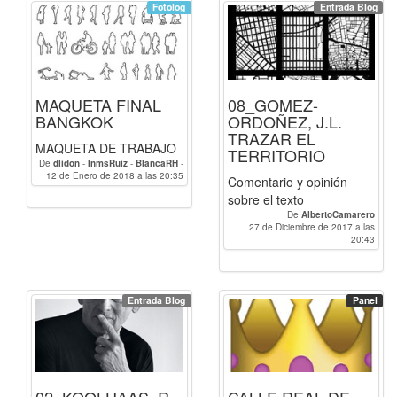
Fotolog
Entrada Blog
MAQUETA FINAL
08_GOMEZ-
BANGKOK
ORDOÑEZ, J.L.
TRAZAR EL
MAQUETA DE TRABAJO
TERRITORIO
De
dlidon
-
InmsRuiz
-
BlancaRH
-
12 de Enero de 2018 a las 20:35
raqueldaco
-
Paulacp
-
Comentario y opinión
AlbertoCamarero
-
luciagg
-
sobre el texto
LuisFernandoSR
-
Isaolf
-
verojas
-
ivanen
-
sainan
-
EugenioGRS
-
De
AlbertoCamarero
joseol
-
lopezjorge
-
margama
-
27 de Diciembre de 2017 a las
Virgil
-
linzak0
-
alvarocantero
-
20:43
antoniomoreno
-
mariarokiski
-
grandas
-
lauragc
-
Gianlucalab
-
NunziaCampione
-
matteomariani1
Entrada Blog
Panel
02_KOOLHAAS, R.
CALLE REAL DE