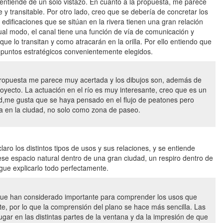
 entiende de un solo vistazo. En cuanto a la propuesta, me parece
e y transitable. Por otro lado, creo que se debería de concretar los
 edificaciones que se sitúan en la rivera tienen una gran relación
ual modo, el canal tiene una función de vía de comunicación y
ue lo transitan y como atracarán en la orilla. Por ello entiendo que
os puntos estratégicos convenientemente elegidos.
a propuesta me parece muy acertada y los dibujos son, además de
oyecto. La actuación en el río es muy interesante, creo que es un
d,me gusta que se haya pensado en el flujo de peatones pero
a en la ciudad, no solo como zona de paseo.
ro los distintos tipos de usos y sus relaciones, y se entiende
se espacio natural dentro de una gran ciudad, un respiro dentro de
igue explicarlo todo perfectamente.
 que han considerado importante para comprender los usos que
e, por lo que la comprensión del plano se hace más sencilla. Las
ar en las distintas partes de la ventana y da la impresión de que