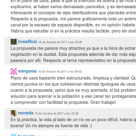
En el plano de usos, pese a que la intención es buena y se nota 
explicarlos, al haber varios demasiado parecidos, y es demasiado
interesante el concepto de ejes distribuidores que planteáis entre 
Respecto a la propuesta, me parece gráficamente todo un aciert
canal por la escasez de espacio disponible, en mi opinión habéis
Habría que estudiar si en la práctica resulta factible, pero sin d
InmsRuiz
16 de Octubre de 2017 a las 02:36
La propuesta me parece muy atractiva ya que a la hora de echar
vegetación en la ciudad. Esta propuesta además de dar más espa
paseara por allí. Respecto al tema representativo en la propuest
margama
16 de Octubre de 2017 a las 09:02
Plano de usos bastante bien estructurado, limpieza y claridad. Qui
ciertos puntos en los que cohesionan distintas tipologías de usos
cuanto a la propuesta, opino que es muy acertada, si los proble
solución para acercar a la población a ese canal tan protaganis
a comprender con facilidad la propuesta. Gran trabajo!
moreda
16 de Octubre de 2017 a las 22:08
En la practica, la vida al lado de un río es un poco difícil, habrí
buena! Un río siempre es fuente de vida :)
bearuizc