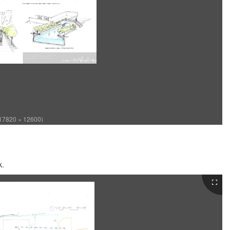
7820 × 12600)
k.