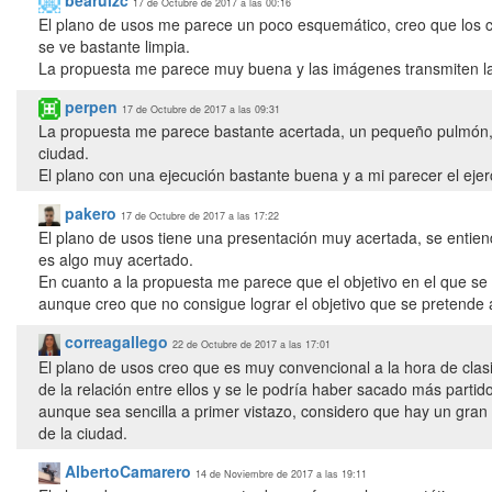
17 de Octubre de 2017 a las 00:16
El plano de usos me parece un poco esquemático, creo que los co
se ve bastante limpia.
La propuesta me parece muy buena y las imágenes transmiten la 
perpen
17 de Octubre de 2017 a las 09:31
La propuesta me parece bastante acertada, un pequeño pulmón, p
ciudad.
El plano con una ejecución bastante buena y a mi parecer el ejerci
pakero
17 de Octubre de 2017 a las 17:22
El plano de usos tiene una presentación muy acertada, se entiend
es algo muy acertado.
En cuanto a la propuesta me parece que el objetivo en el que se 
aunque creo que no consigue lograr el objetivo que se pretende
correagallego
22 de Octubre de 2017 a las 17:01
El plano de usos creo que es muy convencional a la hora de clasi
de la relación entre ellos y se le podría haber sacado más partid
aunque sea sencilla a primer vistazo, considero que hay un gran 
de la ciudad.
AlbertoCamarero
14 de Noviembre de 2017 a las 19:11