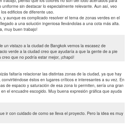
el trabajo, pienso que los colores no son del todo acertados para
 uniforme sin destacar lo especialmente relevante. Aun así, veo
los edificios de diferente uso.
o, y aunque es complicado resolver el tema de zonas verdes en el
 llegado a una solución ingeniosa llevándolas a una cota más alta.
uda, muy buen trabajo!
le un vistazo a la ciudad de Bangkok vemos la escasez de
cio verde a la ciudad creo que ayudaría a que la gente de a pie
a creo que no podría estar mejor, ¡chapó!
zás faltaría relacionar las distintas zonas de la ciudad, ya que hay
, convirtiéndose éstos en lugares críticos e interesantes a su vez. En
mas de espacio y saturación de esa zona lo permiten, sería una gran
ta en el encuadre escogido. Muy buena expresión gráfica que ayuda
a que ir con cuidado de como se lleva el proyecto. Pero la idea es muy