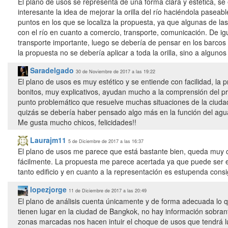
El plano de usos se representa de una forma clara y estética, se
interesante la idea de mejorar la orilla del río haciéndola paseabl
puntos en los que se localiza la propuesta, ya que algunas de las
con el río en cuanto a comercio, transporte, comunicación. De ig
transporte importante, luego se debería de pensar en los barcos q
la propuesta no se debería aplicar a toda la orilla, sino a algun
Saradelgado
30 de Noviembre de 2017 a las 19:22
El plano de usos es muy estético y se entiende con facilidad, l
bonitos, muy explicativos, ayudan mucho a la comprensión del pr
punto problemático que resuelve muchas situaciones de la ciuda
quizás se debería haber pensado algo más en la función del agu
Me gusta mucho chicos, felicidades!!
Laurajm11
5 de Diciembre de 2017 a las 16:37
El plano de usos me parece que está bastante bien, queda muy cla
fácilmente. La propuesta me parece acertada ya que puede ser e
tanto edificio y en cuanto a la representación es estupenda cons
lopezjorge
11 de Diciembre de 2017 a las 20:49
El plano de análisis cuenta únicamente y de forma adecuada lo
tienen lugar en la ciudad de Bangkok, no hay información sobrant
zonas marcadas nos hacen intuir el choque de usos que tendrá lug