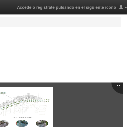
Accede o regístrate pulsando en el siguiente icono