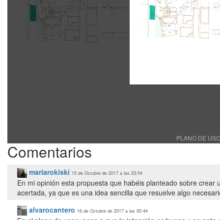
PLANO DE USOS
Comentarios
mariarokiski
15 de Octubre de 2017 a las 23:54
En mi opinión esta propuesta que habéis planteado sobre crear 
acertada, ya que es una idea sencilla que resuelve algo necesar
alvarocantero
16 de Octubre de 2017 a las 00:44