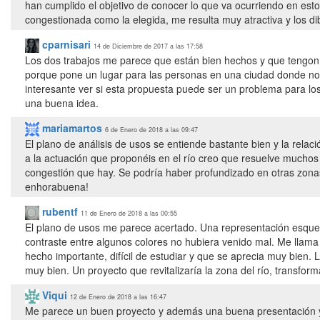
han cumplido el objetivo de conocer lo que va ocurriendo en estos
congestionada como la elegida, me resulta muy atractiva y los d
cparnisari
14 de Diciembre de 2017 a las 17:58
Los dos trabajos me parece que están bien hechos y que tengon 
porque pone un lugar para las personas en una ciudad donde no h
interesante ver si esta propuesta puede ser un problema para los
una buena idea.
mariamartos
6 de Enero de 2018 a las 09:47
El plano de análisis de usos se entiende bastante bien y la rela
a la actuación que proponéis en el río creo que resuelve mucho
congestión que hay. Se podría haber profundizado en otras zon
enhorabuena!
rubentf
11 de Enero de 2018 a las 00:55
El plano de usos me parece acertado. Una representación esque
contraste entre algunos colores no hubiera venido mal. Me llama 
hecho importante, difícil de estudiar y que se aprecia muy bien.
muy bien. Un proyecto que revitalizaría la zona del río, transfo
Viqui
12 de Enero de 2018 a las 16:47
Me parece un buen proyecto y además una buena presentación y c