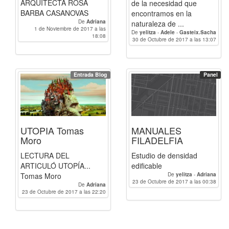
ARQUITECTA ROSA
de la necesidad que
BARBA CASANOVAS
encontramos en la
De
Adriana
naturaleza de ...
1 de Noviembre de 2017 a las
De
yelitza
-
Adele
-
Gasteix.Sacha
18:08
30 de Octubre de 2017 a las 13:07
-
Adriana
-
fcubila
Entrada Blog
Panel
UTOPIA Tomas
MANUALES
Moro
FILADELFIA
LECTURA DEL
Estudio de densidad
ARTICULÓ UTOPÍA...
edificable
Tomas Moro
De
yelitza
-
Adriana
23 de Octubre de 2017 a las 00:38
De
Adriana
23 de Octubre de 2017 a las 22:20