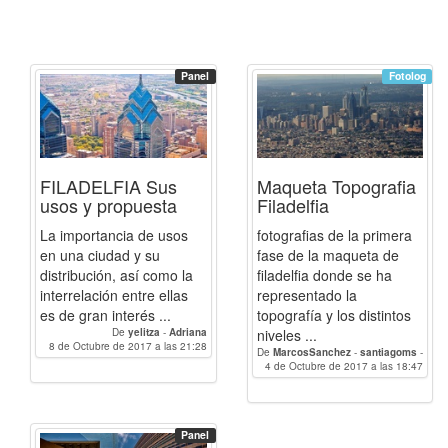
Panel
Fotolog
FILADELFIA Sus
Maqueta Topografia
usos y propuesta
Filadelfia
La importancia de usos
fotografias de la primera
en una ciudad y su
fase de la maqueta de
distribución, así como la
filadelfia donde se ha
interrelación entre ellas
representado la
es de gran interés ...
topografía y los distintos
De
yelitza
-
Adriana
niveles ...
8 de Octubre de 2017 a las 21:28
De
MarcosSanchez
-
santiagoms
-
Javidlg
4 de Octubre de 2017 a las 18:47
-
mariomiguel94
-
Martasr
-
yelitza
-
MatiasArroyoTorres
-
Dikrael4
-
didemnurkurt
-
pakero
-
JMTocado
-
mmoralesc
-
Adele
-
ismaelmarin
-
VicenteGran
-
Panel
Gasteix.Sacha
-
Adriana
-
fcubila