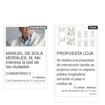
Entrada Blog
Panel
MANUEL DE SOLÀ
PROPUESTA LOJA
MORALES, M. Me
Se realiza una propuesta
interesa la piel de
de intervención donde se
las ciudades
propone crear un espacio
COMENTARIO 3
público longitudinal,
De
Adriana
cerrando el paso a
3 de Diciembre de 2017 a las 20:40
medios de ...
De
yelitza
-
Adriana
26 de Noviembre de 2017 a las
19:44