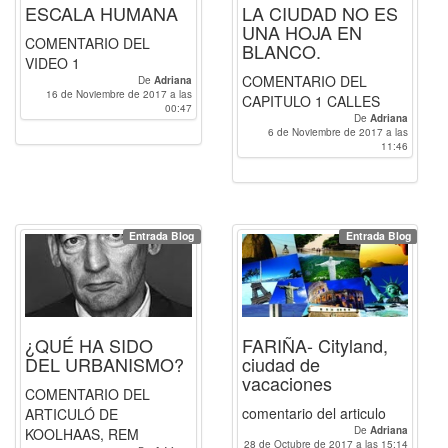
ESCALA HUMANA
LA CIUDAD NO ES
UNA HOJA EN
COMENTARIO DEL
BLANCO.
VIDEO 1
COMENTARIO DEL
De
Adriana
16 de Noviembre de 2017 a las
CAPITULO 1 CALLES
00:47
De
Adriana
6 de Noviembre de 2017 a las
11:46
Entrada Blog
Entrada Blog
¿QUÉ HA SIDO
FARIÑA- Cityland,
DEL URBANISMO?
ciudad de
vacaciones
COMENTARIO DEL
comentario del articulo
ARTICULÓ DE
De
Adriana
KOOLHAAS, REM
28 de Octubre de 2017 a las 15:14