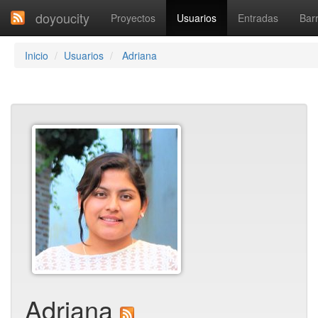
doyoucity
Proyectos
Usuarios
Entradas
Barr
Inicio
Usuarios
Adriana
Adriana