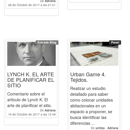
De
Adriana
28 de Octubre de 2017 a las 21:21
Entrada Blog
Panel
LYNCH K. EL ARTE
Urban Game 4.
DE PLANIFICAR EL
Tejidos.
SITIO
Realizar un estudio
Comentario sobre el
detallado para saber
articulo de Lynch K. El
como colocar unidades
arte de planificar el sitio.
abitacionales en un
De
Adriana
espacio a proponer, se
16 de Octubre de 2017 a las 12:49
busca identificar las
diferencias ...
De
yelitza
-
Adriana