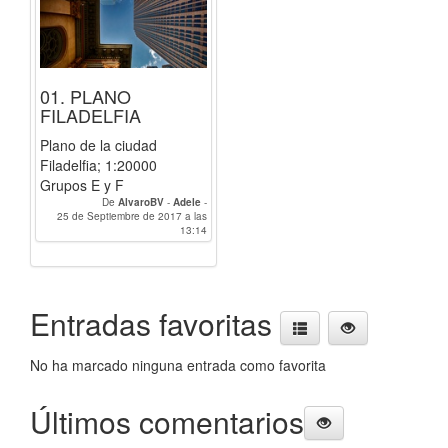
01. PLANO
FILADELFIA
Plano de la ciudad
Filadelfia; 1:20000
Grupos E y F
De
AlvaroBV
-
Adele
-
25 de Septiembre de 2017 a las
Gasteix.Sacha
-
Adriana
-
YELITZA_
13:14
Entradas favoritas
No ha marcado ninguna entrada como favorita
Últimos comentarios