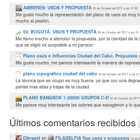
AMBERES: USOS Y PROPUESTA
30 de Octubre de 2017 a las 01:25
Me gusto mucho la representación del plano de usos es muy cl
mucho al peatón.
03. BOGOTÁ: USOS Y PROPUESTA
30 de Octubre de 2017 a las 01
Me llamo mucho a atención la propuesta, por la claridad de la
que se eligió es aceptable a mi parecer.
Plano usos e influencias Ciudad del Cabo. Propuesta
3
Me gusta mucho, me parece interesante la manera de represe
plano topográfico ciudad del cabo
30 de Octubre de 2017 a las 01
La técnica que se ocupo es muy buena, ya que con una degrada
partes mas altas y bajas de la ciudad
PLANO BANGKOK 1:20000 GRUPOS C-D
30 de Octubre de 2017 
Me parece muy interesante los colores que escogieron y lo que
Últimos comentarios recibidos
Dikrael4
en
FILADELFIA Sus usos y propuesta
13 de 