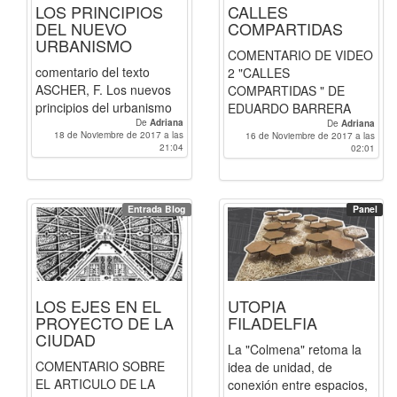
LOS PRINCIPIOS
CALLES
DEL NUEVO
COMPARTIDAS
URBANISMO
COMENTARIO DE VIDEO
comentario del texto
2 "CALLES
ASCHER, F. Los nuevos
COMPARTIDAS " DE
principios del urbanismo
EDUARDO BARRERA
De
Adriana
De
Adriana
18 de Noviembre de 2017 a las
16 de Noviembre de 2017 a las
21:04
02:01
Entrada Blog
Panel
LOS EJES EN EL
UTOPIA
PROYECTO DE LA
FILADELFIA
CIUDAD
La "Colmena" retoma la
COMENTARIO SOBRE
idea de unidad, de
EL ARTICULO DE LA
conexión entre espacios,