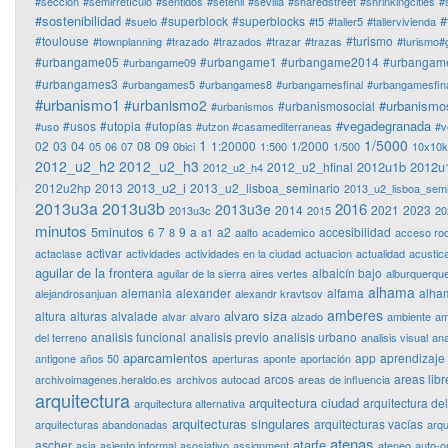
#sección
#semirretículo
#sentidos
#setenil
#sevilla
#sharedstreet
#shrinkingcities
#
#sostenibilidad
#
#superblock
#superblocks
#suelo
#t5
#taller5
#tallervivienda
#toulouse
#turismo
#townplanning
#trazado
#trazados
#trazar
#trazas
#turismo#
#urbangame05
#urbangame1
#urbangame2014
#urbangam
#urbangame09
#urbangames3
#urbangames5
#urbangames8
#urbangamesfinal
#urbangamesfina
#urbanismo1
#urbanismo2
#urbanismo
#urbanismosocial
#urbanismos
#vegadegranada
#usos
#utopia
#utopías
#uso
#utzon #casamediterraneas
#v
1
1/5000
09
02
03
04
08
1:20000
1/2000
05
06
07
0bici
1:500
1/500
10x10
2012_u2_h2
2012_u2_h3
2012u1b
2012u
2012_u2_hfinal
2012_u2_h4
2013_u2_i
2012u2hp
2013
2013_u2_lisboa_seminario
2013_u2_lisboa_semi
2013u3a
2013u3b
2016
2013u3e
2014
2021
2023
2013u3c
2015
20
minutos
5minutos
7
9
a
a2
accesibilidad
6
8
a1
aalto
academico
acceso ro
activar
actaclase
actividades
actividades en la ciudad
actuacion
actualidad
acustic
aguilar de la frontera
albaicín bajo
aguilar de la sierra
aires vertes
alburquerqu
alhama
alemania
alexander
alfama
alha
alejandrosanjuan
alexandr kravtsov
amberes
alvaro siza
altura
alturas
alvalade
alvar
alvaro
alzado
ambiente
am
analisis funcional
analisis previo
analisis urbano
del terreno
analisis visual
ana
aparcamientos
app
aprendizaje
antigone
años 50
aperturas
aponte
aportación
arcos
areas libr
archivoimagenes.heraldo.es
archivos autocad
areas de influencia
arquitectura
arquitectura ciudad
arquitectura de
arquitectura alternativa
arquitecturas singulares
arquitecturas vacías
arquitecturas abandonadas
arqu
atenas
atarfe
ascher
asia
asiento informal
asosiativo
assignment
ateneo
auto-o