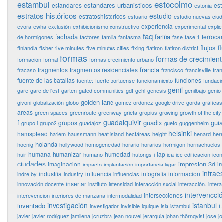
estocolmo
estambul
estandares urbanisticos
estandares
es
estonia
estratos históricos
estudio
estratoshistoricos
estuario
estudio nuevas ciu
experiencia
evora
ewha
exclusión
exhibicionismo constructivo
experimental
expli
faq
fachada
fariña
ferrocar
de hormigones
factores
familia
fantasma
fase
fase 1
flujos
f
finlandia
fisher
five minutes
five minutes cities
fixing
flatiron
flatiron district
formas
formas de crecimien
formación
formal
formas crecimiento urbano
francia
fragmentos
fragmentos residenciales
fracaso
francisco
francisville
fra
fuente de las batallas
funciones
fuente:
fuerte portuense
funcionamiento
fundaci
genil
gare
gare de l'est
garten
gated communities
gdf
gehl
genesis
genilbajo
genio
golden lane
givoni
globalización
globo
gomez ordoñez
google drive
gorda
gráficas
areas
green spaces
greenroute
greenway
grieta
gropius
growing
growth of the city
guadalquivir
f
guadix
guia
grupos
grupo i
grupo2
guadajoz
gueto
guggenheim
helsinki
hamsptead
harlem
haussmann
heat island
hectáreas
height
henard
her
holanda
hoenig
hollywood
homogeneidad
horario
horarios
hormigon
hornachuelos
humana
humanizar
humedad
iap
huir
humano
hutongs
i
ica
icc edificacion
ico
ciudades
impresion 3d
imaginacion
i
impacto
implantación
importancia lugar
infrae
industria
influencia
infografía
informacion
indre by
industry
influencias
insertar
innovación docente
instituto
intensidad
interacción social
interacción.
inter
intervencci
intersecciones
interevencion
interiores de manzana
intermodalidad
investigación
istanbul
inventado
i
investigador
invisible
iquique
isla
istambul
javier
javier rodriguez jamilena
jcruzbra
jean nouvel
jerarquia
johan thörnqvist
jose
j