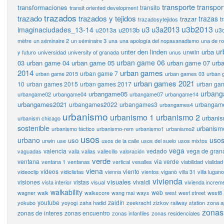
transporte
transpor
transformaciones
transito
transit oriented development
trazados
trazado
trazados y tejidos
trazas
trazar
t
trazadosytejidos
u3b2013
u3
u3a2013
imaginaciudades_13-14
u2013b
u2013a
u3
mètre
un séminaire 2
un séminaire 3
una
una apología del nopasanadismo
una de r
ur
unter den linden
urba
unwin
y futuro
universidad
university of granada
unus
urban game 06
03
urban game 04
urban game 05
urban game 07
urb
2014
urban games
urban game 7
urban game 2015
urban games 03
urban 
urban games 2021
10
urban games 2015
urban games 2017
urban ga
urban
urbangame05
urbangame02
urbangame04
urbangame07
urbangame14
urbangames2021
urbangames2022
urbangames3
urbangam
urbangames4
urbanismo
urbanismo 1
urbanismo 2
urbani
urbanism chicago
sostenible
urbanism
urbanismo táctico
urbanismo-rem
urbanismo1
urbanismo2
usos
urbano
usos
uso
urwin
use
usos de la calle
usos del suelo
usos mixtos
vega
valencia
vedado
vega de gran
vaguadas
valla
vallas
vallecillo
valoración
verde
ventana
via verde
ventana 1
ventanas
vertical
vesalles
viabilidad
vialidad
viena
vídeos
viento
videoclip
vidiclistas
vienna
vientos
viganò
villa 31
villa lugano
vivienda
visuales
visiones
vistas
vivaldi
vista interior
visual
vivienda increm
walkability
web
wagner
walk
walkscore
wang mai
ways
west
west street
west8
youtube
zaidín
yokubo
yoyogi
zaha hadid
zeekracht
zizkov railway station
zona a
zonas
zonas de interes
zonas encuentro
zonas infantiles
zonas residenciales