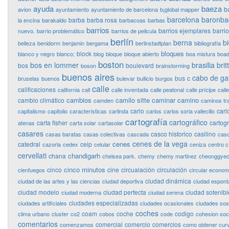
ayuda
baeza
b
avion
ayuntamiento
ayuntamiento de barcelona
b¡global mapper
barcelona
baronba
barba
barba rosa
la encina
barakaldo
barbacoas
barbas
barrios
barrios ejemplares
barri
nuevo.
barrio problemático
barrios de pelicula
berlín
berna
bi
belleza
benidorm
benjamin
bergama
berlinstadtplan
bibliografía
bloques
block
blanco y negro
blanco;
blog
bloque
bloque abierto
boa mistura
boad
boston
bos en lommer
brasilia
bri
bos
boulevard
boson
brainstorming
buenos aires
cabo de ga
bus
c
bruselas
buenos
bulevar
bullicio
burgos
calle
calificaciones
california
call
calle inventada
calle peatonal
calle prícipe
calle
cambios
camilo sitte
caminar
camino
cambio climático
camden
caminos tr
carlo
carl
capitalismo
capitolio
características
carlinda
carlos
carlos soria vallecillo
cartografía
cartográfico
carta fisher
cartog
atenas
carta solar
cartasolar
casares
casco historico
casilino
casas baratas
casas colectivas
cascada
cas
cenes de la vega
cenes
catedral
ceip
cazorla
cedex
celular
ceniza
centro c
cervellati
chandigarh
chana
chelsea park.
chemy
chemy martinez
cheonggye
cinco minutos
cinco
cine
circualación
circulación
cienfuegos
circular econo
ciudad dinámica
ciudad de las artes y las ciencias
ciudad deportiva
ciudad espon
ciudad modelo
ciudad perfecta
ciudad sotenibl
ciudad moderna
ciudad serena
ciudades especializadas
ciudades artificiales
ciudades ocasionales
ciudades sos
coches
coam
coche
codigo
clima urbano
cluster
co2
cobos
code
cohesion soci
comentarios
comercial
comercio
comercios
comenzamos
como obtener curv