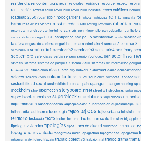
residenciales contemporaneos
residuos
residuales
resource
respeto
respirar
reutilización
reyes católicos
revitalización
revolución
revolucion industrial
richard
roma
roadmap 2050
robin hood gardens
ro
robar
robots
rodriguez
romanilla
rossi
rotterdam
barba
roterdam
rosa de los vientos
roto
rotring
rottedam
rotul
san luis
s
antón
san francisco
san jerónimo
san miguel alto
san sebastian
sanitario
santiponce
sao paulo
satisfacción
scannavin
compostela
santiagodechile
scala
la siera
seminar 3
segura de la sierra
seguridad
semana
séminaire 4
seminar 2
s
seminario1
seminario2
seminario3
seminary
seminario4
semi
seminario iii
septiembre
setenil
sevi
sert
serendipias
sergio serrano
sergio_rodriguez
seúl
síntesis
sistema
sistema de parques
sistema viario
sistemas de información geograf
situacion
siza
situaciones
sketch
sky network
slotervaart
sobre
sobredimensio
soleamiento
solares
solis129
sor
solares vivos
soluciones
sombras.
soñado
spangen
sostenibilidad social
sostenibilidad urbana
spain
spangen housing
spaz
storyboard
stockholm
stopmotion
street
stop
street art
structuras
subgrupo
superblock
superblocks
super block
superbloc
superbloc
superblocks ii
supermanzana
sus
supermanzanas
superpoblación
superposición
supramunicipal
tejidos
tejido
tejidourbano
tarifa
tecnología
tallinn
taut
team x
television
te
territorio
texto
testaccio
the human scale
textos
texturas
the slow big apple
t
tipologías
tipologia viviendas
tipos de ciudad
tocina
tod
tipos
toblerone
to
topografia inventada
t
topografias berlin
topografica
topográficas
topografico
trabajo colectivo
tráfico
trama
trama
urbanismo del futuro
trabajo
trabajo final