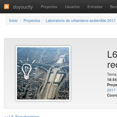
doyoucity
Proyectos
Usuarios
Entradas
Barr
Inicio
Proyectos
Laboratorio de urbanismo sostenible 2017
L6
re
Tema 
18:54
Proye
2017
Coor
<< L5. Ecourbanismo