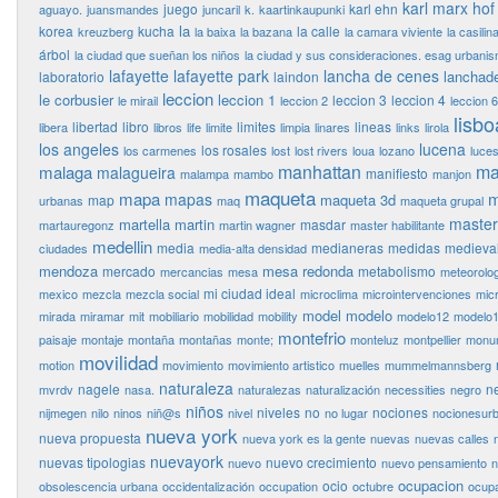
karl marx hof
juego
karl ehn
aguayo.
juansmandes
juncaril
k.
kaartinkaupunki
la
korea
kucha
la calle
kreuzberg
la baixa
la bazana
la camara viviente
la casilin
árbol
la ciudad que sueñan los niños
la ciudad y sus consideraciones. esag urbani
lafayette
lafayette park
lancha de cenes
lanchad
laboratorio
laindon
leccion
le corbusier
leccion 1
leccion 3
leccion 4
le mirail
leccion 2
leccion 6
lisbo
libertad
libro
limites
lineas
libera
libros
life
limite
limpia
linares
links
lirola
los angeles
lucena
los rosales
los carmenes
lost
lost rivers
loua
lozano
luce
manhattan
ma
malaga
malagueira
manifiesto
malampa
mambo
manjon
maqueta
mapa
m
mapas
maqueta 3d
map
urbanas
maq
maqueta grupal
master
martella
martin
masdar
martauregonz
martin wagner
master habilitante
medellin
media
medianeras
medidas
medieva
ciudades
media-alta densidad
mendoza
mesa redonda
mercado
metabolismo
mercancias
mesa
meteorolog
mi ciudad ideal
mexico
mezcla
mezcla social
microclima
microintervenciones
mic
model
modelo
mirada
miramar
mit
mobiliario
mobilidad
mobility
modelo12
modelo
montefrio
paisaje
montaje
montaña
montañas
monte;
monteluz
montpellier
monu
movilidad
motion
movimiento
movimiento artistico
muelles
mummelmannsberg
naturaleza
nagele
n
mvrdv
nasa.
naturalezas
naturalización
necessities
negro
niños
niveles
no
nociones
nijmegen
nilo
ninos
niñ@s
nivel
no lugar
nocionesur
nueva york
nueva propuesta
nueva york es la gente
nuevas
nuevas calles
nuevayork
nuevas tipologias
nuevo crecimiento
nuevo
nuevo pensamiento
n
ocupacion
ocio
obsolescencia urbana
occidentalización
occupation
octubre
ocupa