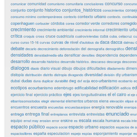
concurso
comunidad
comunicar
comunismo
comunitaria
conclusiones
concurso
conjunto historico
conjuntos_históricos
conjunto
consej
conocimientos
contexto urbano
consumo mínimo
contemporáneos
contexto
contexto.
continuid
copenhaguen
corregido
córdoba
corredor verde
corredores
corbusier
corea
crecimiento
crecimiento urb
crecimiento ambiental
crecimiento informal
crítica
cruce
cuadricula
cuba
croquis
cross
cuatroviviendas
cuba. celiacruz
cu
daca
dacca
curvas de nivel
curso
curso 15-16
curvas
d'autobus
da
dalmau
dens
debate
del
decarlo
decrecimiento
deforestación
demografia
demográfico
densidades
densificar
dependencia
dependenc
densidadmedia-alta
densities
desarrollo
desarrollo histórico
desarrollo histórico.
descanso
descarga
desconex
dialogos
diario visual
dibujo
dibujos
dificultades
dimen
diaolo
diladamento
diversidad
distopía
diy urbanis
distribución
distrito
distropia
divagando
división
dudas
eco-urbanismo
dubai
dwg
duna
duplicar
durabilité
dxf
ecija
ecobarrio
ec
ecotipos
edificación
ed
ecourbanismo
edificabilidad
edembrugo
edificio
ejes
el
el cairo
ejercicio final
ejercicio práctico
ejes longuitudinales
el eje 
elementos urbanos
elena
elbarriosomostodos
elegir
elemental
elevación
elipse
e
encuesta
energía renovable
encuentros
encuestas
encuestasanjose
eneropa
enunciado
entrega final
entrega
entrevista
entrevistas
entreplanos
enun
escala
escala humana
equipo
erskine
ernst may
erosion
error
es
escala int
espacio público
espacio urbano
espacios
espacio social
espacios de 
españa
especulacion
esponjamiento
espacioslibres
espejo
espías
esponjar
es