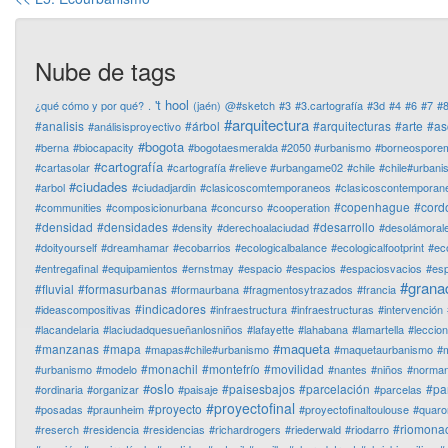
Nube de tags
't hool
¿qué cómo y por qué?
.
(jaén)
@#sketch
#3
#3.cartografía
#3d
#4
#6
#7
#
#arquitectura
#analisis
#árbol
#arquitecturas
#arte
#as
#análisisproyectivo
#bogota
#berna
#biocapacity
#bogotaesmeralda #2050 #urbanismo
#borneospore
#cartografía
#cartasolar
#cartografía #relieve #urbangame02
#chile
#chile#urban
#ciudades
#arbol
#ciudadjardin
#clasicoscomtemporaneos
#clasicoscontemporan
#copenhague
#cord
#communities
#composicionurbana
#concurso
#cooperation
#densidad
#densidades
#desarrollo
#density
#derechoalaciudad
#desolámoral
#doityourself
#dreamhamar
#ecobarrios
#ecologicalbalance
#ecologicalfootprint
#ec
#entregafinal
#equipamientos
#ernstmay
#espacio
#espacios
#espaciosvacios
#es
#grana
#fluvial
#formasurbanas
#formaurbana
#fragmentosytrazados
#francia
#indicadores
#ideascompositivas
#infraestructura
#infraestructuras
#intervención
#lacandelaria
#laciudadquesueñanlosniños
#lafayette
#lahabana
#lamartella
#leccio
#maqueta
#manzanas
#mapa
#mapas#chile#urbanismo
#maquetaurbanismo
#m
#monachil
#montefrío
#movilidad
#urbanismo
#modelo
#nantes
#niños
#normanf
#oslo
#paisesbajos
#parcelación
#pa
#ordinaria
#organizar
#paisaje
#parcelas
#proyectofinal
#proyecto
#posadas
#praunheim
#proyectofinaltoulouse
#quaro
#riomonac
#reserch
#residencia
#residencias
#richardrogers
#riederwald
#riodarro