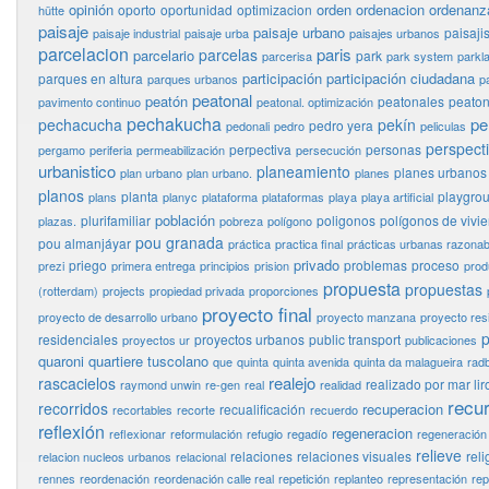
opinión
orden
ordenacion
ordenanz
oporto
oportunidad
optimizacion
hütte
paisaje
paisaje urbano
paisaj
paisaje industrial
paisaje urba
paisajes urbanos
parcelacion
paris
parcelas
parcelario
park
parcerisa
park system
parkl
participación
participación ciudadana
parques en altura
parques urbanos
p
peatonal
peatón
peatonales
peaton
pavimento continuo
peatonal. optimización
pechakucha
pe
pechacucha
pekín
pedro yera
pedonali
pedro
peliculas
perspect
perpectiva
personas
pergamo
periferia
permeabilización
persecución
urbanistico
planeamiento
planes urbanos
plan urbano
plan urbano.
planes
planos
planta
playgro
plans
planyc
plataforma
plataformas
playa
playa artificial
población
plurifamiliar
poligonos
polígonos de vivi
plazas.
pobreza
polígono
pou granada
pou almanjáyar
práctica
practica final
prácticas urbanas razonab
privado
priego
problemas
proceso
prezi
primera entrega
principios
prision
prod
propuesta
propuestas
(rotterdam)
projects
propiedad privada
proporciones
proyecto final
proyecto de desarrollo urbano
proyecto manzana
proyecto res
p
residenciales
proyectos urbanos
public transport
proyectos ur
publicaciones
quaroni
quartiere tuscolano
que
quinta
quinta avenida
quinta da malagueira
rad
realejo
rascacielos
realizado por mar lir
raymond unwin
re-gen
real
realidad
recu
recorridos
recuperacion
recualificación
recortables
recorte
recuerdo
reflexión
regeneracion
reflexionar
reformulación
refugio
regadío
regeneración
relieve
relaciones
relaciones visuales
reli
relacion nucleos urbanos
relacional
rennes
reordenación
reordenación calle real
repetición
replanteo
representación
rep