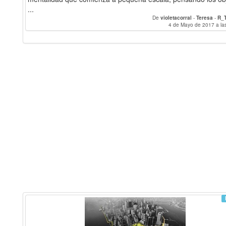
...
De
violetacorral
-
Teresa
-
R_T
4 de Mayo de 2017 a la