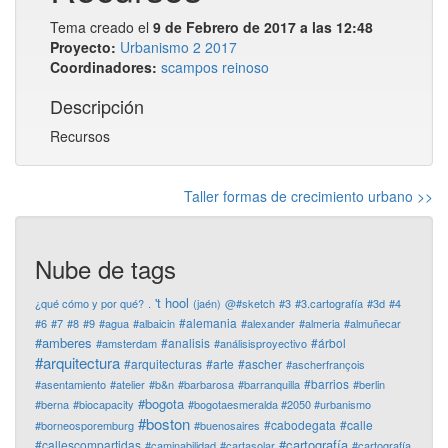
Tema creado el
9 de Febrero de 2017 a las 12:48
Proyecto:
Urbanismo 2 2017
Coordinadores:
scampos
reinoso
Descripción
Recursos
Taller formas de crecimiento urbano >>
Nube de tags
't hool
¿qué cómo y por qué?
.
(jaén)
@#sketch
#3
#3.cartografía
#3d
#4
#alemania
#6
#7
#8
#9
#agua
#albaicin
#alexander
#almeria
#almuñecar
#amberes
#analisis
#árbol
#amsterdam
#análisisproyectivo
#arquitectura
#arquitecturas
#arte
#ascher
#ascherfrançois
#barrios
#asentamiento
#atelier
#b&n
#barbarosa
#barranquilla
#berlin
#bogota
#berna
#biocapacity
#bogotaesmeralda #2050 #urbanismo
#boston
#cabodegata
#calle
#borneosporemburg
#buenosaires
#cartografía
#callescompartidas
#caminabilidad
#cartasolar
#cartografía