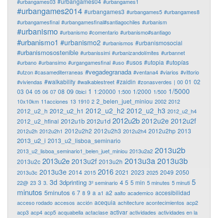
#urbangames04
#urbangames03
#urbangames1
#urbangames2014
#urbangames3
#urbangames5
#urbangames8
#urbangamesfinal
#urbangamesfinal#santiagochiles
#urbanism
#urbanismo
#urbanismo #comentario
#urbanismo#santiago
#urbanismo1
#urbanismo2
#urbanismosocial
#urbanismos
#urbanismosostenible
#urbanissimi
#urbanizandolímites
#urbannet
#usos
#utopia
#utopías
#urbano
#urbansimo
#urgangamesfinal
#uso
#vegadegranada
#utzon #casamediterraneas
#ventana4
#viarios
#vittorio
#walkability
#zaidin
01
02
#viviendas
#walkablestreet
#zonasverdes
|
00
1
1/5000
09
03
04
08
1:20000
1/2000
05
06
07
0bici
1:500
1/500
2_belen_juet_miniou
10x10km
11acciones
13
1910
2
2002
2012
2012_u2_h2
2012_u2_h3
2012_u2_h1
2012_u2_h
2012_u2_h4
2012u2b
2012u2e
2012u2f
2012u1b
2012u1d
2012_u2_hfinal
2012u2h2
2012u2h3
2012u2hp
2013
2012u2h
2012u2h1
2012u2h4
2013_u2_i
2013_u2_lisboa_seminario
2013u2b
2013_u2_lisboa_seminario1_belen_juet_miniou
2013u2a2
2013u3a
2013u3b
2013u2e
2013u2f
2013u2c
2013u2h
2016
2013u3e
2014
2021
2023
2049
2050
2013u3c
2015
2025
5
3d
3dprinting
4
3
5
5 min
22@
23
3.
3º seminario
5 minutes
5 minuti
minutos
5minutos
7
9
a
a2
accesibilidad
6
8
a1
aalto
academico
acequia
acceso rodado
accesos
acción
achitecture
acontecimientos
acp2
activar
acp3
acp4
acp5
acquabella
actaclase
actividades
actividades en la