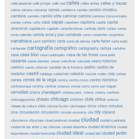
calles
calles y trazas
calle peatonal
calle prícipe
calle real
calles lentas
camas
cambio climático
calma
cámara
cámaras
camberra
cambio
cambios
camilo sitte
caminar
camino
camden
caminos transversales
capas
caos
capileira
capital
campo
cañas
caño
capetown
capital
relacional
carlo
capitalismo
capitolio
características
carlinda
carlos
carlos
carlota amat y juan cañabate
soria vallecillo
caron
carpenter
carpintero
carratraca
carrilbici
carta
carta fisher
carril
carta de atenas
carta solar
cartografía
cartográfico
cartography
cartuja
cartasolar
cartulina
casa bloc
casa de las flores
casa
casa cuádruplex
casa patio
casares
casco historico
casas baratas
casas colectivas
cascada
casilino
castillo
castillo de
casos urbanos
castellar de la frontera
castril
castellar
catedral
ceip
catalogo
catástrofe
cazorla
cedex
celular
cenes de la vega
cenes
centro histórico
ceniza
centro cívico
centroeuropa
centros
centros urbanos
cereal
cerro
cerro san miguel
cervellati
chandigarh
chana
chelsea park.
chemy
chemy martinez
chicago
chiado
chile
china
children
cheonggyecheo
ciclovía
cinco minutos
cielo
cinco
cidade da cultura
ciencia ficción
cienfuegos
city
cine
circualación
circulación
cityland
circular economy
cita
ciudad
cityscience
cityscope
ciuad peatonal
ciuadad
ciudad cuadrada
ciudad dinámica
ciudad de las artes y las ciencias
ciudad deportiva
ciudad
ciudad ideal
ciudad jardin
espontánea
ciudad horizontal
ciudad idel