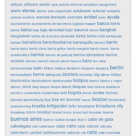
articulo
artículos
ascher
asia
asiento informal
asosiativo
assignment
atenas
atarfe
autobuses
autocad
ateneo
auto-organizado
autopista
avidad
ayuda
avenida liberdade
avenidas
autovia
avefenix
avion
baeza
bahía
ayuntamiento
ayuntamiento de barcelona
b¡global mapper
baixa
bangkok
baja densidad
bakema
bajo
baires
baja
banco
bangladesh
barba
barba rosa
baños de la encina
barakaldo
barbacoas
barrio
barcelona
baronbackarna
barranquilla
barbas
barrera
barrio baixa
barrio chino
barrio gotico
barrio marginal
barrio nuevo.
barrio
barrios
barrios ejemplares
barrios
problemático
barrios de pelicula
baza
sociales
barroco
baruch
baruch givoni
basura
bcn
bear
berlín
belén bravo
beherenstrabe
belleza
benidorm
benjamin
bergama
berna
bicicleta
big
bilbao
berlinstadtplan
bibliografía
bicicletas
bijlmer
biotipos
bioclimatica
bioclimatismo
biodiversidad
blanco
blanco y negro
bloques
block
blanco;
blog
bloque
bloque abierto
boa mistura
boadacre
bogota
bordes
borneo
boceto y comentario ciudad ideal
bofill
bonos
boston
bos en lommer
borneo sporemburg
bos
boulevard
boson
brasilia
brittgarden
broadacre city
britz
broadacre
brainstorming
bronx
brooklyn
broadway
bruket
bruno
bruno taut
bruselas
buenos
buenos aires
cabo de gata
bus
c
bulevar
bullicio
burgos
cairo
cabodegata
cadiz
cajar
cálculo
cad
cadenaser
cálculos
calle
calendario
calidad
calificaciones
california
call
calle inventada