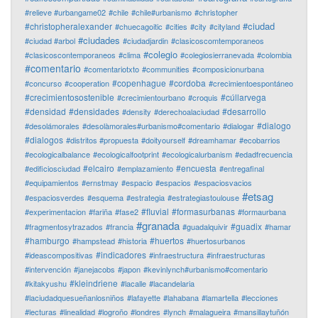
#relieve #urbangame02
#chile
#chile#urbanismo
#christopher
#ciudad
#christopheralexander
#chuecagoitic
#cities
#city
#cityland
#ciudades
#ciudad #arbol
#ciudadjardin
#clasicoscomtemporaneos
#colegio
#clasicoscontemporaneos
#clima
#colegiosierranevada
#colombia
#comentario
#comentariotxto
#communities
#composicionurbana
#copenhague
#cordoba
#concurso
#cooperation
#crecimientoespontáneo
#crecimientosostenible
#cúllarvega
#crecimientourbano
#croquis
#densidad
#densidades
#desarrollo
#density
#derechoalaciudad
#dialogo
#desolámorales
#desolàmorales#urbanismo#comentario
#dialogar
#dialogos
#distritos #propuesta
#doityourself
#dreamhamar
#ecobarrios
#ecologicalbalance
#ecologicalfootprint
#ecologicalurbanism
#edadfrecuencia
#elcairo
#encuesta
#edificiosciudad
#emplazamiento
#entregafinal
#equipamientos
#ernstmay
#espacio
#espacios
#espaciosvacios
#etsag
#espaciosverdes
#esquema
#estrategia
#estrategiastoulouse
#fluvial
#formasurbanas
#experimentacion
#fariña
#fase2
#formaurbana
#granada
#guadix
#fragmentosytrazados
#francia
#guadalquivir
#hamar
#hamburgo
#huertos
#hampstead
#historia
#huertosurbanos
#indicadores
#ideascompositivas
#infraestructura
#infraestructuras
#intervención
#janejacobs
#japon
#kevinlynch#urbanismo#comentario
#kleindriene
#kitakyushu
#lacalle
#lacandelaria
#laciudadquesueñanlosniños
#lafayette
#lahabana
#lamartella
#lecciones
#lecturas
#linealidad
#logroño
#londres
#lynch
#malagueira
#mansillaytuñón