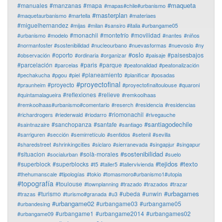
#maqueta
#manuales
#manzanas
#mapa
#mapas#chile#urbanismo
#masterplan
#maquetaurbanismo
#martella
#materiaes
#miguelhernandez
#mijas
#milan #sansiro #italia #urbangame05
#monachil
#montefrío
#movilidad
#urbanismo
#modelo
#nantes
#niños
#normanfoster #sostenibilidad
#nucleourbano
#nuevasformas
#nuevoslo
#ny
#oslo
#oporto
#paisesbajos
#observación
#ordinaria
#organizar
#paisaje
#parcelación
#paris
#parque
#parcelas
#peatonalidad
#peatonalización
#planeamiento
#pechakucha
#pgou
#piel
#planificar
#posadas
#proyectofinal
#proyecto
#praunheim
#proyectofinaltoulouse
#quaroni
#reflexiones
#relieve
#quintamalagueira
#remkoolhaas
#remkoolhaas#urbanismo#comentario
#reserch
#residencia
#residencias
#riomonachil
#richardrogers
#riederwald
#riodarro
#rivegauche
#santiagodechile
#sanchopanza
#santafe
#saintnazaire
#santiago
#sarriguren
#sección
#semirretículo
#sentidos
#setenil
#sevilla
#sharedstreet
#shrinkingcities
#siclaro
#sierranevada
#singapjur
#singapur
#sostenibilidad
#situacion
#solà-morales
#socialurban
#suelo
#tejidos
#texto
#superblock
#superblocks
#t5
#taller5
#tallervivienda
#thehumanscale
#tipologías
#tokio
#tomasmoro#urbanismo1#utopia
#topografía
#toulouse
#townplanning
#trazado
#trazados
#trazar
#urbagames
#turismo
#ubeda
#unwin
#trazas
#turismo#granada
#u3
#urbangame02
#urbangame03
#urbangame05
#urbandesing
#urbangame1
#urbangame2014
#urbangames02
#urbangame09