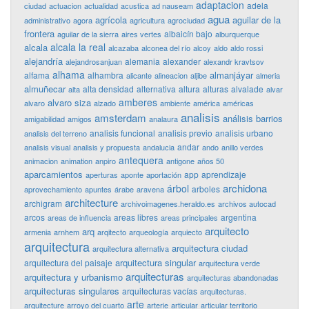
adaptacion
adela
ciudad
actuacion
actualidad
acustica
ad nauseam
agua
agrícola
aguilar de la
administrativo
agora
agricultura
agrociudad
frontera
albaicín bajo
aguilar de la sierra
aires vertes
alburquerque
alcala la real
alcala
alcazaba
alconea del río
alcoy
aldo
aldo rossi
alejandría
alemania
alexander
alejandrosanjuan
alexandr kravtsov
alhama
almanjáyar
alfama
alhambra
alicante
alineacion
aljibe
almeria
almuñecar
alta densidad
alternativa
altura
alturas
alvalade
alta
alvar
amberes
alvaro siza
alvaro
alzado
ambiente
américa
américas
analisis
amsterdam
análisis barrios
amigabilidad
amigos
analaura
analisis funcional
analisis previo
analisis urbano
analisis del terreno
andar
analisis visual
analisis y propuesta
andalucia
ando
anillo verdes
antequera
animacion
animation
anpiro
antigone
años 50
aparcamientos
app
aprendizaje
aperturas
aponte
aportación
archidona
árbol
arboles
aprovechamiento
apuntes
árabe
aravena
architecture
archigram
archivoimagenes.heraldo.es
archivos autocad
arcos
areas libres
argentina
areas de influencia
areas principales
arquitecto
arq
armenia
arnhem
arqitecto
arqueología
arquiecto
arquitectura
arquitectura ciudad
arquitectura alternativa
arquitectura singular
arquitectura del paisaje
arquitectura verde
arquitecturas
arquitectura y urbanismo
arquitecturas abandonadas
arquitecturas singulares
arquitecturas vacías
arquitecturas.
arte
arquitecture
arroyo del cuarto
arterie
articular
articular territorio