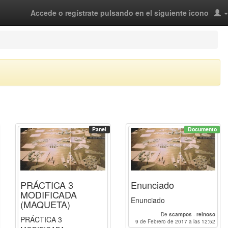
Accede o regístrate pulsando en el siguiente icono
Panel
Documento
PRÁCTICA 3
Enunciado
MODIFICADA
Enunciado
(MAQUETA)
De
scampos
-
reinoso
PRÁCTICA 3
9 de Febrero de 2017 a las 12:52