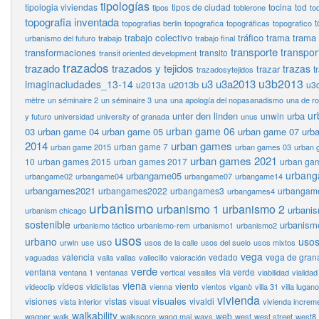
tipologías
tipologia viviendas
tipos de ciudad
tocina
tod
tipos
toblerone
to
topografia inventada
t
topografias berlin
topografica
topográficas
topografico
trabajo colectivo
tráfico
trama
trama
urbanismo del futuro
trabajo
trabajo final
transporte
transpor
transformaciones
transito
transit oriented development
trazados
trazado
trazados y tejidos
trazas
trazar
t
trazadosytejidos
u3b2013
u3
u3a2013
imaginaciudades_13-14
u2013b
u2013a
u3
mètre
un séminaire 2
un séminaire 3
una
una apología del nopasanadismo
una de r
ur
unter den linden
urba
unwin
y futuro
universidad
university of granada
unus
urban game 06
03
urban game 04
urban game 05
urban game 07
urb
2014
urban games
urban game 7
urban game 2015
urban games 03
urban 
urban games 2021
10
urban games 2015
urban games 2017
urban ga
urban
urbangame05
urbangame02
urbangame04
urbangame07
urbangame14
urbangames2021
urbangames2022
urbangames3
urbangam
urbangames4
urbanismo
urbanismo 1
urbanismo 2
urbani
urbanism chicago
sostenible
urbanism
urbanismo táctico
urbanismo-rem
urbanismo1
urbanismo2
usos
urbano
usos
uso
urwin
use
usos de la calle
usos del suelo
usos mixtos
vega
valencia
vedado
vega de gran
vaguadas
valla
vallas
vallecillo
valoración
verde
ventana
via verde
ventana 1
ventanas
vertical
vesalles
viabilidad
vialidad
viena
vídeos
viento
videoclip
vidiclistas
vienna
vientos
viganò
villa 31
villa lugano
vivienda
visuales
visiones
vistas
vivaldi
vista interior
visual
vivienda increm
walkability
web
wagner
walk
walkscore
wang mai
ways
west
west street
west8