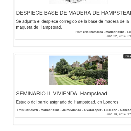
DESPIECE BASE DE MADERA DE HAMPSTEA
Se adjunta el despiece corregido de la base de madera de la
maqueta de Hampstead.
From
cristinamarco
-
mariacristina
-
Lu
June 22, 2014, 5:
Das
SEMINARIO II. VIVIENDA. Hampstead.
Estudio del barrio asignado de Hampstead, en Londres.
From
CarlosVN
-
mariacristina
-
JaimeAlonso
-
AlvaroLopez
-
LuisLeon
-
blancae
-
frgsanchez
June 18, 2014, 9:
-
cristi