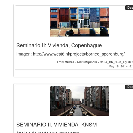
Das
Seminario II: Vivienda, Copenhague
Imagen: http://www.west8.nl/projects/borneo_sporenburg/
From
Mrivas
-
MartinSpinelli
-
Celia_Ch_C
-
n_aguile
May 18, 2014, 9:
Das
SEMINARIO II. VIVIENDA_KNSM