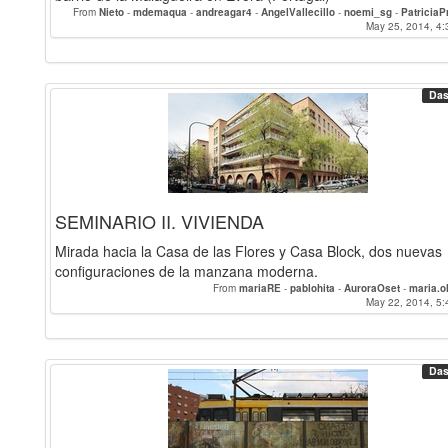
From
Nieto
-
mdemaqua
-
andreagar4
-
AngelVallecillo
-
noemi_sg
-
Patricia
PalomaAlgarra
-
Leti
-
Casquet
-
CristinaRubio
-
InmaCasero
May 25, 2014, 4:
-
Camilleh
agatheprouteau
-
Va
Das
SEMINARIO II. VIVIENDA
Mirada hacia la Casa de las Flores y Casa Block, dos nuevas
configuraciones de la manzana moderna.
From
mariaRE
-
pablohita
-
AuroraOset
-
maria.o
May 22, 2014, 5:
Das