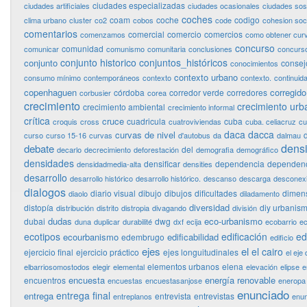
ciudades especializadas
ciudades artificiales
ciudades ocasionales
ciudades sos
coches
coam
coche
codigo
clima urbano
cluster
co2
cobos
code
cohesion soci
comentarios
comercial
comercio
comercios
comenzamos
como obtener curv
concurso
comunidad
comunicar
comunismo
comunitaria
conclusiones
concurso
conjunto historico
conjuntos_históricos
conjunto
consej
conocimientos
contexto urbano
consumo mínimo
contemporáneos
contexto
contexto.
continuid
copenhaguen
corregido
córdoba
corredor verde
corredores
corbusier
corea
crecimiento
crecimiento urb
crecimiento ambiental
crecimiento informal
crítica
cruce
cuadricula
cuba
croquis
cross
cuatroviviendas
cuba. celiacruz
cu
daca
dacca
curvas de nivel
curso
curso 15-16
curvas
d'autobus
da
dalmau
dens
debate
del
decarlo
decrecimiento
deforestación
demografia
demográfico
densidades
densificar
dependencia
dependenc
densidadmedia-alta
densities
desarrollo
desarrollo histórico
desarrollo histórico.
descanso
descarga
desconex
dialogos
diario visual
dibujo
dibujos
dificultades
dimen
diaolo
diladamento
diversidad
distopía
diy urbanis
distribución
distrito
distropia
divagando
división
dudas
eco-urbanismo
dubai
dwg
duna
duplicar
durabilité
dxf
ecija
ecobarrio
ec
ecotipos
edificación
ed
ecourbanismo
edificabilidad
edembrugo
edificio
ejes
el
el cairo
ejercicio final
ejercicio práctico
ejes longuitudinales
el eje 
elementos urbanos
elena
elbarriosomostodos
elegir
elemental
elevación
elipse
e
encuesta
energía renovable
encuentros
encuestas
encuestasanjose
eneropa
enunciado
entrega final
entrega
entrevista
entrevistas
entreplanos
enun