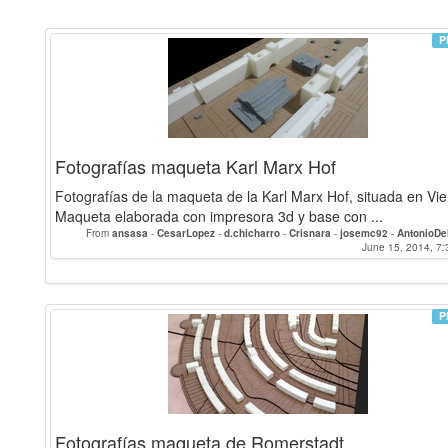
P
Fotografías maqueta Karl Marx Hof
Fotografías de la maqueta de la Karl Marx Hof, situada en Vie
Maqueta elaborada con impresora 3d y base con ...
From
ansasa
-
CesarLopez
-
d.chicharro
-
Crisnara
-
josemc92
-
AntonioD
Rocioherrera
-
josecarloscs
-
aridane
-
mzurita
-
RicardoVelasco
June 15, 2014, 7:
-
artur
Alex.rpla
P
Fotografías maqueta de Romerstadt