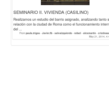
SEMINARIO II. VIVIENDA (CASILINO)
Realizamos un estudio del barrio asignado, analizando tanto 
relación con la ciudad de Roma como el funcionamiento inter
del ...
From
paula.trigos
-
Javier.fb
-
salvaizquierdo
-
rafael
-
alexmartin
-
cristina
pablo710
-
May 21, 2014, 4:
JuanBernardoS