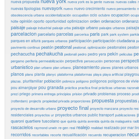
nueva york
nueva propuesta
nueva york es la gente
nuevas
nuevas calles
nuevayork
nuevas tipologias
nuevo crecimiento
nuevo
nuevo pensamiento
n
ocupacion
ocio
obsolescencia urbana
occidentalización
occupation
octubre
ocupa
opinión
orden
ordenacion
ordenanz
oporto
oportunidad
optimizacion
hütte
paisaje
paisaje urbano
paisaj
paisaje industrial
paisaje urba
paisajes urbanos
parcelacion
paris
parcelas
parcelario
park
parcerisa
park system
parkl
participación
participación ciudadana
parques en altura
parques urbanos
p
peatonal
peatón
peatonales
peaton
pavimento continuo
peatonal. optimización
pechakucha
pe
pechacucha
pekín
pedro yera
pedonali
pedro
peliculas
perspect
perpectiva
personas
pergamo
periferia
permeabilización
persecución
urbanistico
planeamiento
planes urbanos
plan urbano
plan urbano.
planes
planos
planta
playgro
plans
planyc
plataforma
plataformas
playa
playa artificial
población
plurifamiliar
poligonos
polígonos de vivi
plazas.
pobreza
polígono
pou granada
pou almanjáyar
práctica
practica final
prácticas urbanas razonab
privado
priego
problemas
proceso
prezi
primera entrega
principios
prision
prod
propuesta
propuestas
(rotterdam)
projects
propiedad privada
proporciones
proyecto final
proyecto de desarrollo urbano
proyecto manzana
proyecto res
p
residenciales
proyectos urbanos
public transport
proyectos ur
publicaciones
quaroni
quartiere tuscolano
que
quinta
quinta avenida
quinta da malagueira
rad
realejo
rascacielos
realizado por mar lir
raymond unwin
re-gen
real
realidad
recu
recorridos
recuperacion
recualificación
recortables
recorte
recuerdo