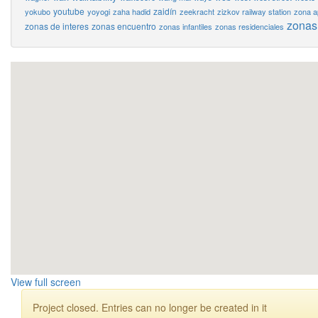
youtube
zaidín
yokubo
yoyogi
zaha hadid
zeekracht
zizkov railway station
zona a
zonas
zonas de interes
zonas encuentro
zonas infantiles
zonas residenciales
View full screen
Project closed. Entries can no longer be created in it