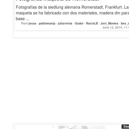
Fotografías de la siedlung alemana Romerstadt, Frankfurt. La
maqueta se ha fabricado con dos materiales, madera dm para
base ...
From
jesus
-
pablomasip
-
juliarreina
-
Gador
-
RocioLB
-
Javi_Montes
-
bea_
jcbtimon
-
Alice_Bertin
-
FanRC
June 12, 2014, 11:
-
iris
-
manoloc
Das