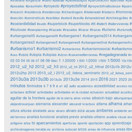
#ordinaria
#organizar
#paisaje
#parcelas
#proyectofinal
#proyecto
#posadas
#praunheim
#proyectofinaltoulouse
#quaro
#riomonac
#reserch
#residencia
#residencias
#richardrogers
#riederwald
#riodarro
#sección
#semirretículo
#sentidos
#setenil
#sevilla
#sharedstreet
#shrinkingcities
#
#sostenibilidad
#
#superblock
#superblocks
#suelo
#t5
#taller5
#tallervivienda
#toulouse
#turismo
#townplanning
#trazado
#trazados
#trazar
#trazas
#turismo#
#urbangame05
#urbangame1
#urbangame2014
#urbangam
#urbangame09
#urbangames3
#urbangames5
#urbangames8
#urbangamesfinal
#urbangamesfina
#urbanismo1
#urbanismo2
#urbanismo
#urbanismosocial
#urbanismos
#vegadegranada
#usos
#utopia
#utopías
#uso
#utzon #casamediterraneas
#v
1
1/5000
09
02
03
04
08
1:20000
1/2000
05
06
07
0bici
1:500
1/500
10x10
2012_u2_h2
2012_u2_h3
2012u1b
2012u
2012_u2_hfinal
2012_u2_h4
2013_u2_i
2012u2hp
2013
2013_u2_lisboa_seminario
2013_u2_lisboa_semi
2013u3a
2013u3b
2016
2013u3e
2014
2021
2023
2013u3c
2015
20
minutos
5minutos
7
9
a
a2
accesibilidad
6
8
a1
aalto
academico
acceso ro
activar
actaclase
actividades
actividades en la ciudad
actuacion
actualidad
acustic
aguilar de la frontera
albaicín bajo
aguilar de la sierra
aires vertes
alburquerqu
alhama
alemania
alexander
alfama
alha
alejandrosanjuan
alexandr kravtsov
amberes
alvaro siza
altura
alturas
alvalade
alvar
alvaro
alzado
ambiente
am
analisis funcional
analisis previo
analisis urbano
del terreno
analisis visual
ana
aparcamientos
app
aprendizaje
antigone
años 50
aperturas
aponte
aportación
arcos
areas libr
archivoimagenes.heraldo.es
archivos autocad
areas de influencia