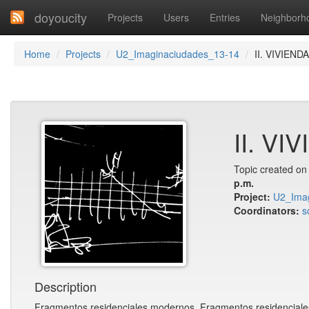
doyoucity
Projects
Users
Entries
Neighborh
Home
Projects
U2_Imaginaciudades_13-14
II. VIVIENDA
II. VI
Topic created o
p.m.
Project:
U2_Ima
Coordinators:
s
Description
Fragmentos residenciales modernos. Fragmentos residencial