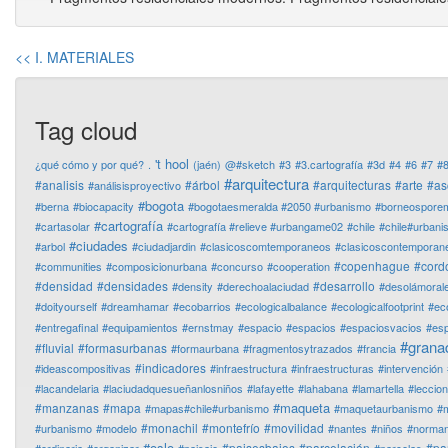
<< I. MATERIALES
Tag cloud
't hool
¿qué cómo y por qué?
.
(jaén)
@#sketch
#3
#3.cartografía
#3d
#4
#6
#7
#
#arquitectura
#analisis
#árbol
#arquitecturas
#arte
#as
#análisisproyectivo
#bogota
#berna
#biocapacity
#bogotaesmeralda #2050 #urbanismo
#borneospore
#cartografía
#cartasolar
#cartografía #relieve #urbangame02
#chile
#chile#urban
#ciudades
#arbol
#ciudadjardin
#clasicoscomtemporaneos
#clasicoscontemporan
#copenhague
#cord
#communities
#composicionurbana
#concurso
#cooperation
#densidad
#densidades
#desarrollo
#density
#derechoalaciudad
#desolámoral
#doityourself
#dreamhamar
#ecobarrios
#ecologicalbalance
#ecologicalfootprint
#ec
#entregafinal
#equipamientos
#ernstmay
#espacio
#espacios
#espaciosvacios
#es
#grana
#fluvial
#formasurbanas
#formaurbana
#fragmentosytrazados
#francia
#indicadores
#ideascompositivas
#infraestructura
#infraestructuras
#intervención
#lacandelaria
#laciudadquesueñanlosniños
#lafayette
#lahabana
#lamartella
#leccio
#maqueta
#manzanas
#mapa
#mapas#chile#urbanismo
#maquetaurbanismo
#m
#monachil
#montefrío
#movilidad
#urbanismo
#modelo
#nantes
#niños
#normanf
#oslo
#paisesbajos
#parcelación
#pa