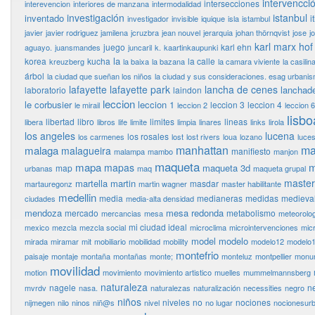
intervencci
intersecciones
interevencion
interiores de manzana
intermodalidad
investigación
istanbul
inventado
i
investigador
invisible
iquique
isla
istambul
javier
javier rodriguez jamilena
jcruzbra
jean nouvel
jerarquia
johan thörnqvist
jose
j
karl marx hof
juego
karl ehn
aguayo.
juansmandes
juncaril
k.
kaartinkaupunki
la
korea
kucha
la calle
kreuzberg
la baixa
la bazana
la camara viviente
la casilin
árbol
la ciudad que sueñan los niños
la ciudad y sus consideraciones. esag urbani
lafayette
lafayette park
lancha de cenes
lanchad
laboratorio
laindon
leccion
le corbusier
leccion 1
leccion 3
leccion 4
le mirail
leccion 2
leccion 6
lisbo
libertad
libro
limites
lineas
libera
libros
life
limite
limpia
linares
links
lirola
los angeles
lucena
los rosales
los carmenes
lost
lost rivers
loua
lozano
luce
manhattan
ma
malaga
malagueira
manifiesto
malampa
mambo
manjon
maqueta
mapa
m
mapas
maqueta 3d
map
urbanas
maq
maqueta grupal
master
martella
martin
masdar
martauregonz
martin wagner
master habilitante
medellin
media
medianeras
medidas
medieva
ciudades
media-alta densidad
mendoza
mesa redonda
mercado
metabolismo
mercancias
mesa
meteorolog
mi ciudad ideal
mexico
mezcla
mezcla social
microclima
microintervenciones
mic
model
modelo
mirada
miramar
mit
mobiliario
mobilidad
mobility
modelo12
modelo
montefrio
paisaje
montaje
montaña
montañas
monte;
monteluz
montpellier
monu
movilidad
motion
movimiento
movimiento artistico
muelles
mummelmannsberg
naturaleza
nagele
n
mvrdv
nasa.
naturalezas
naturalización
necessities
negro
niños
niveles
no
nociones
nijmegen
nilo
ninos
niñ@s
nivel
no lugar
nocionesur