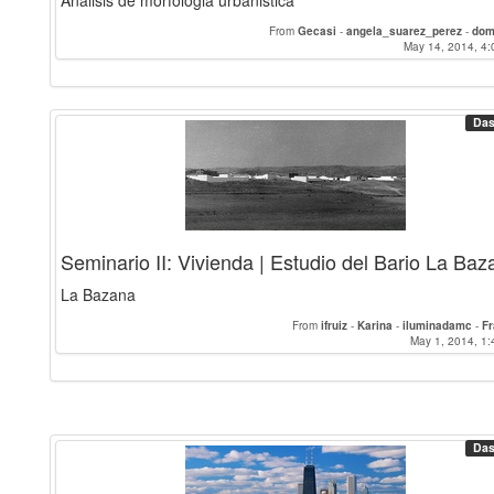
Analisis de morfologia urbanistica
From
Gecasi
-
angela_suarez_perez
-
dom
May 14, 2014, 4:
Das
Seminario II: Vivienda | Estudio del Bario La Baz
La Bazana
From
ifruiz
-
Karina
-
iluminadamc
-
F
May 1, 2014, 1:
Das