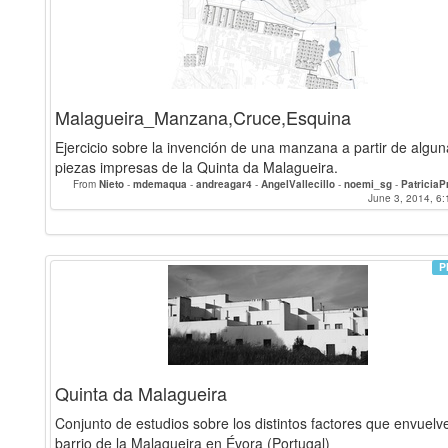
Malagueira_Manzana,Cruce,Esquina
Ejercicio sobre la invención de una manzana a partir de algu
piezas impresas de la Quinta da Malagueira.
From
Nieto
-
mdemaqua
-
andreagar4
-
AngelVallecillo
-
noemi_sg
-
Patricia
PalomaAlgarra
-
Leti
-
Casquet
-
CristinaRubio
-
InmaCasero
June 3, 2014, 6:
-
Camilleh
agatheprouteau
-
Va
P
Quinta da Malagueira
Conjunto de estudios sobre los distintos factores que envuelv
barrio de la Malagueira en Évora (Portugal)