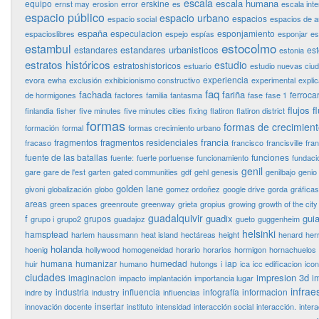
escala
escala humana
equipo
erskine
ernst may
erosion
error
es
escala int
espacio público
espacio urbano
espacios
espacio social
espacios de 
españa
especulacion
esponjamiento
espacioslibres
espejo
espías
esponjar
es
estocolmo
estambul
estandares urbanisticos
estandares
es
estonia
estratos históricos
estudio
estratoshistoricos
estuario
estudio nuevas ciu
experiencia
evora
ewha
exclusión
exhibicionismo constructivo
experimental
expli
faq
fachada
fariña
ferrocar
de hormigones
factores
familia
fantasma
fase
fase 1
flujos
f
finlandia
fisher
five minutes
five minutes cities
fixing
flatiron
flatiron district
formas
formas de crecimien
formación
formal
formas crecimiento urbano
francia
fragmentos
fragmentos residenciales
fracaso
francisco
francisville
fra
fuente de las batallas
funciones
fuente:
fuerte portuense
funcionamiento
fundaci
genil
gare
gare de l'est
garten
gated communities
gdf
gehl
genesis
genilbajo
genio
golden lane
givoni
globalización
globo
gomez ordoñez
google drive
gorda
gráficas
areas
green spaces
greenroute
greenway
grieta
gropius
growing
growth of the city
guadalquivir
f
guadix
guia
grupos
grupo i
grupo2
guadajoz
gueto
guggenheim
helsinki
hamsptead
harlem
haussmann
heat island
hectáreas
height
henard
her
holanda
hoenig
hollywood
homogeneidad
horario
horarios
hormigon
hornachuelos
humana
humanizar
humedad
iap
huir
humano
hutongs
i
ica
icc edificacion
ico
ciudades
impresion 3d
imaginacion
i
impacto
implantación
importancia lugar
infrae
industria
influencia
infografía
informacion
indre by
industry
influencias
insertar
innovación docente
instituto
intensidad
interacción social
interacción.
inter