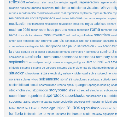
reflexión
regeneracion
reflexionar
reformulación
refugio
regadío
regeneración
relieve
relaciones
relaciones visuales
reli
relacion nucleos urbanos
relacional
rennes
reordenación
reordenación calle real
repetición
replanteo
representación
rep
residenciales contemporaneos
residuos
residuales
resource
respeto
respirar
reutilización
reyes católicos
revitalización
revolución
revolucion industrial
richard
roma
roadmap 2050
robin hood gardens
ro
robar
robots
rodriguez
romanilla
rossi
rotterdam
barba
roterdam
rosa de los vientos
roto
rotring
rottedam
rotul
san luis
s
antón
san francisco
san jerónimo
san miguel alto
san sebastian
sanitario
santiponce
sao paulo
satisfacción
scannavin
compostela
santiagodechile
scala
la siera
seminar 3
segura de la sierra
seguridad
semana
séminaire 4
seminar 2
s
seminario1
seminario2
seminario3
seminary
seminario4
semi
seminario iii
septiembre
setenil
sevi
sert
serendipias
sergio serrano
sergio_rodriguez
seúl
síntesis
sistema
sistema de parques
sistema viario
sistemas de información geograf
situacion
siza
situaciones
sketch
sky network
slotervaart
sobre
sobredimensio
soleamiento
solares
solis129
sor
solares vivos
soluciones
sombras.
soñado
spangen
sostenibilidad social
sostenibilidad urbana
spain
spangen housing
spaz
storyboard
stockholm
stopmotion
street
stop
street art
structuras
subgrupo
superblock
superblocks
super block
superbloc
superbloc
superblocks ii
supermanzana
sus
supermanzanas
superpoblación
superposición
supramunicipal
tejidos
tejido
tejidourbano
tarifa
tecnología
tallinn
taut
team x
television
te
territorio
texto
testaccio
the human scale
textos
texturas
the slow big apple
t