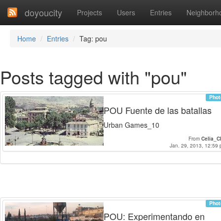
doyoucity
Projects
Users
Entries
Neighborh
Home
Entries
Tag: pou
Posts tagged with "pou"
Phot
POU Fuente de las batallas
Urban Games_10
From
Celia_C
Jan. 29, 2013, 12:59 
Phot
POU: Experimentando en