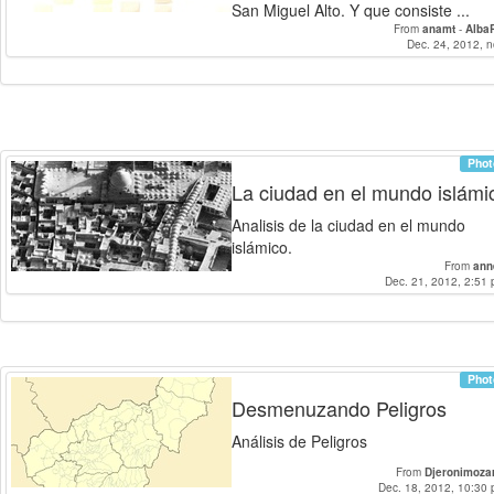
San Miguel Alto. Y que consiste ...
From
anamt
-
Alba
Dec. 24, 2012, 
Phot
La ciudad en el mundo islámi
Analisis de la ciudad en el mundo
islámico.
From
ann
Dec. 21, 2012, 2:51 
Phot
Desmenuzando Peligros
Análisis de Peligros
From
Djeronimoza
Dec. 18, 2012, 10:30 