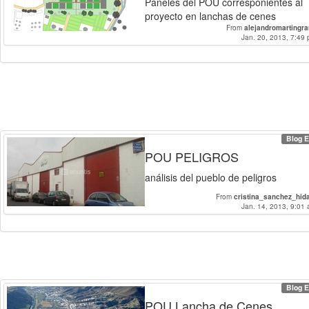
Paneles del POU corresponientes al
proyecto en lanchas de cenes
From
alejandromartingr
Jan. 20, 2013, 7:49 
Blog E
POU PELIGROS
análisis del pueblo de peligros
From
cristina_sanchez_hid
Jan. 14, 2013, 9:01 
Blog E
POU Lancha de Cenes