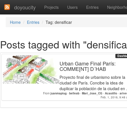
doyoucity
Projects
Users
Entries
Neighborh
Home
Entries
Tag: densificar
Posts tagged with "densifica
Dashb
Urban Game Final París:
COMME[NT] D´HAB
Proyecto final de urbanismo sobre la
ciudad de París. Concibe la idea de
duplicar la población de la ciudad en .
From
juanmapiug
-
belleab
-
Mari_Jose_CG
-
Acastillo
-
ariv
Feb. 1, 2016, 9:48 