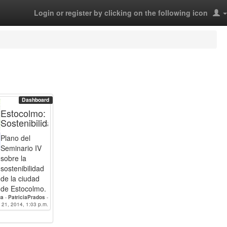
Login or register by clicking on the following icon
Dashboard
Estocolmo:
Sostenibilidad
Plano del
Seminario IV
sobre la
sostenibilidad
de la ciudad
de Estocolmo.
ua
-
PatriciaPrados
-
maAlgarra
 21, 2014, 1:03 p.m.
-
Casquet