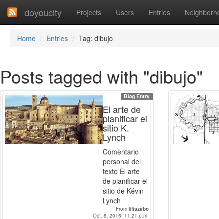
doyoucity
Projects
Users
Entries
Neighborh
Home
Entries
Tag: dibujo
Posts tagged with "dibujo"
Blog Entry
El arte de
planificar el
sitio K.
Lynch
Comentario
personal del
texto El arte
de planificar el
sitio de Kévin
Lynch
From
liliszabo
Oct. 8, 2015, 11:21 p.m.