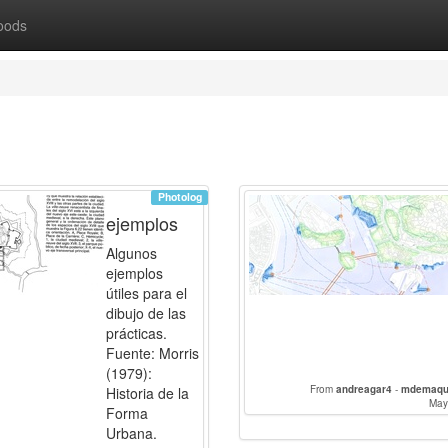
oods
Photolog
ejemplos
Algunos
ejemplos
útiles para el
dibujo de las
prácticas.
Fuente: Morris
(1979):
From
andreagar4
-
mdemaq
Historia de la
Palo
May
Forma
Urbana.