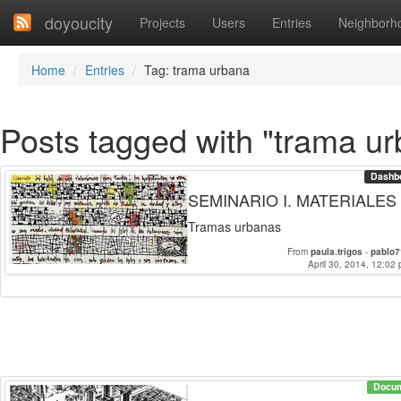
doyoucity
Projects
Users
Entries
Neighborh
Home
Entries
Tag: trama urbana
Posts tagged with "trama u
Dashb
SEMINARIO I. MATERIALES
Tramas urbanas
From
paula.trigos
-
pablo
April 30, 2014, 12:02 
JuanBernardoSant
Docu