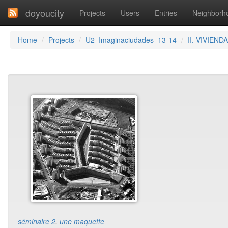
doyoucity
Projects
Users
Entries
Neighborh
Home
Projects
U2_Imaginaciudades_13-14
II. VIVIENDA
séminaire 2
,
une maquette