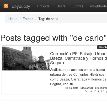
doyoucity
Projects
Users
Entries
Neighborh
Home
Entries
Tag: de carlo
Posts tagged with "de carlo"
Dashb
Corrección P5_Paisaje Urban
Baeza, Carratraca y Hornos 
Segura
Análisis de relaciones entre la trama
urbana de tres Conjuntos Históricos,
como Baeza, Carratraca y Hornos de
Segura, con su ...
From
coleto
-
NicolasOB
-
cristianm
Feb. 4, 2014, 5:01 