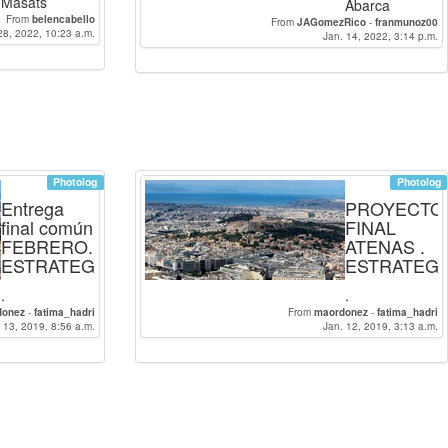
Masáts
Abarca
From
belencabello
From
JAGomezRico
-
franmunoz00
28, 2022, 10:23 a.m.
Jan. 14, 2022, 3:14 p.m.
Photolog
Photolog
Entrega
PROYECTO
final común
FINAL
FEBRERO.
ATENAS .
ESTRATEGIA
ESTRATEGI
.
.
donez
-
fatima_hadri
From
maordonez
-
fatima_hadri
 13, 2019, 8:56 a.m.
Jan. 12, 2019, 3:13 a.m.