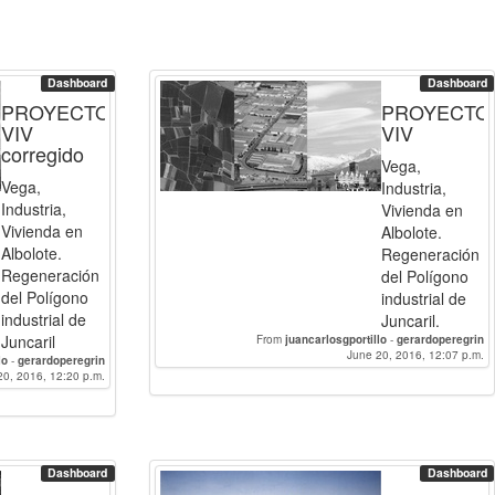
Dashboard
Dashboard
PROYECTO
PROYECTO
VIV
VIV
corregido
Vega,
Vega,
Industria,
Industria,
Vivienda en
Vivienda en
Albolote.
Albolote.
Regeneración
Regeneración
del Polígono
del Polígono
industrial de
industrial de
Juncaril.
Juncaril
From
juancarlosgportillo
-
gerardoperegrin
June 20, 2016, 12:07 p.m.
lo
-
gerardoperegrin
20, 2016, 12:20 p.m.
Dashboard
Dashboard