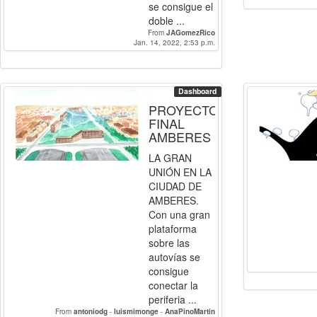
se consigue el
doble ...
From
JAGomezRico
Jan. 14, 2022, 2:53 p.m.
Dashboard
PROYECTO
FINAL
AMBERES
LA GRAN
UNIÓN EN LA
CIUDAD DE
AMBERES.
Con una gran
plataforma
sobre las
autovías se
consigue
conectar la
periferia ...
From
antoniodg
-
luismimonge
-
AnaPinoMartin