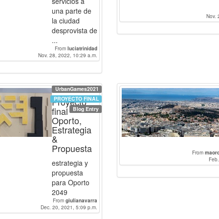
servicios a
una parte de
Nov. 
la ciudad
desprovista de
...
From
luciatrinidad
Nov. 28, 2022, 10:29 a.m.
UrbanGames2021
PROYECTO FINAL
Proyecto
final
Blog Entry
Oporto,
Estrategia
&
Propuesta
From
maor
Feb.
estrategia y
propuesta
para Oporto
2049
From
giulianavarra
Dec. 20, 2021, 5:09 p.m.