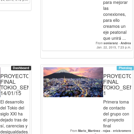
para mejorar
las
conexiones,
para ello
creamos un
eje peatonal
que unirá ...
From
soniaranz
-
Andrea
Jan. 22, 2015, 7:23 p.m.
Dashboard
Photolog
PROYECTO
PROYECTO
FINAL
FINAL
TOKIO_SEMANA
TOKIO_SE
14/01/15
1
El desarrollo
Primera toma
del Tokio del
de contacto
siglo XXI ha
del grupo con
dejado tras de
el proyecto
sí, carencias y
final
desigualdades.
From
Mario_Martinez
-
rojas
-
erickromero