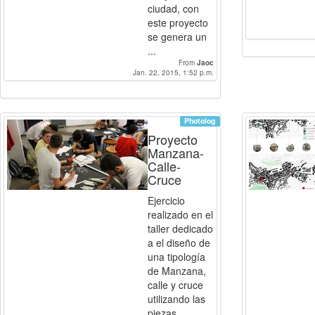
ciudad, con
este proyecto
se genera un
...
From
Jaoc
Jan. 22, 2015, 1:52 p.m.
Photolog
Proyecto
Manzana-
Calle-
Cruce
Ejercicio
realizado en el
taller dedicado
a el diseño de
una tipología
de Manzana,
calle y cruce
utilizando las
piezas ...