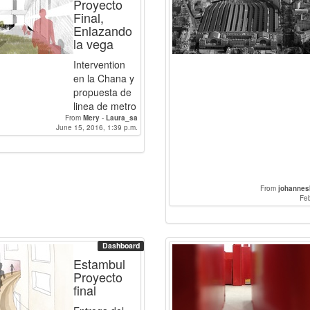
Proyecto
Final,
Enlazando
la vega
Intervention
en la Chana y
propuesta de
linea de metro
From
Mery
-
Laura_sa
June 15, 2016, 1:39 p.m.
From
johannes
Feb
Dashboard
Estambul
Proyecto
final