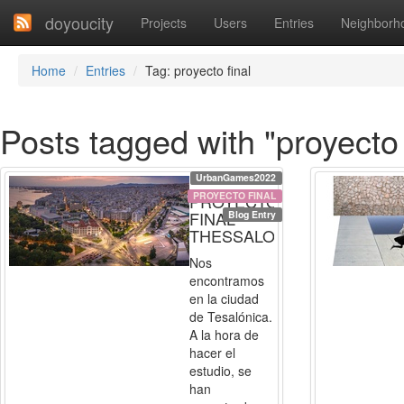
doyoucity
Projects
Users
Entries
Neighborh
Home
Entries
Tag: proyecto final
Posts tagged with "proyecto 
UrbanGames2022
PROYECTO FINAL
PROYECTO
FINAL
Blog Entry
THESSALONIKA
Nos
encontramos
en la ciudad
de Tesalónica.
A la hora de
hacer el
estudio, se
han