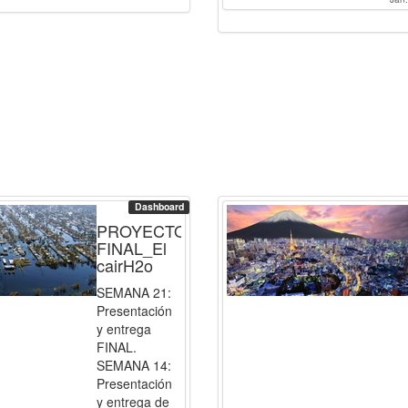
Dashboard
PROYECTO
FINAL_El
cairH2o
SEMANA 21:
Presentación
y entrega
FINAL.
SEMANA 14:
Presentación
y entrega de