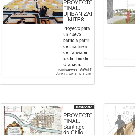
PROYECTO
FINAL.
URBANIZANDO
LÍMITES
Proyecto para
un nuevo
barrio a partir
de una línea
de tranvía en
los límites de
Granada.
From
isareyes
-
AnVc07
June 17, 2016, 1:16 p.m.
Dashboard
PROYECTO
FINAL.
Santiago
de Chile