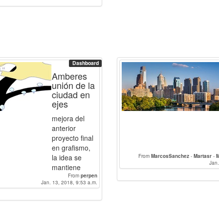
Dashboard
Amberes
unión de la
ciudad en
ejes
mejora del
anterior
proyecto final
en grafismo,
la idea se
From
MarcosSanchez
-
Martasr
-
M
Jan.
mantiene
From
perpen
Jan. 13, 2018, 9:53 a.m.