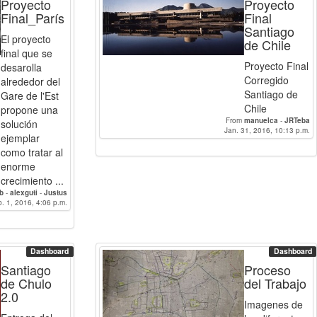
Proyecto
Proyecto
Final_París
Final
Santiago
El proyecto
de Chile
final que se
Proyecto Final
desarolla
Corregido
alrededor del
Santiago de
Gare de l'Est
Chile
propone una
From
manuelca
-
JRTeba
solución
Jan. 31, 2016, 10:13 p.m.
ejemplar
como tratar al
enorme
crecimiento ...
b
-
alexguti
-
Justus
. 1, 2016, 4:06 p.m.
Dashboard
Dashboard
Santiago
Proceso
de Chulo
del Trabajo
2.0
Imagenes de