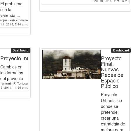
Dec. 10, 2014, 11:15 a.m.
El problema
con la
vivienda ...
-
rojas
-
erickromero
 14, 2015, 7:44 a.m.
Dashboard
Dashboard
Proyecto_nuevo_Antequera_Sabiote_VélezRubio
Proyecto
Final,
Cambios en
Nuevas
los formatos
Redes de
del proyecto
Espacio
-
anamt
-
R_Tortosa
Público
 5, 2014, 11:55 p.m.
Proyecto
Urbanístico
donde se
pretende
crear una
estrategia de
mejora para