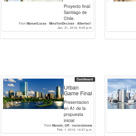
Proyecto final:
Santiago de
Chile.
From
ManuelLucas
-
MiesVanDerJose
-
Albertocf
-
ChemyMartinez21
Jan. 31, 2016, 9:05 p.m.
-
Pepe_Amat
Dashboard
Urban
Game Final
Presentacion
en A1 de la
propuesta
inicial
From
Manolo_GR
-
rocioruizmata
Feb. 1, 2015, 10:57 p.m.