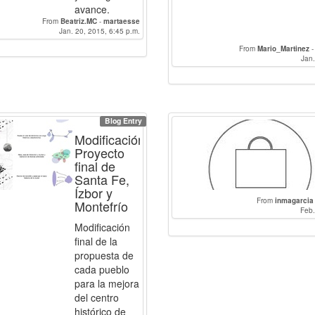
avance.
From
Beatriz.MC
-
martaesse
Jan. 20, 2015, 6:45 p.m.
From
Mario_Martinez
Jan.
Blog Entry
Modificación
Proyecto
final de
Santa Fe,
Ízbor y
From
inmagarcia
Montefrío
Feb.
Modificación
final de la
propuesta de
cada pueblo
para la mejora
del centro
histórico de