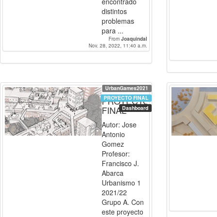
encontrado
distintos
problemas
para ...
From
Joaquindal
Nov. 28, 2022, 11:40 a.m.
UrbanGames2021
PROYECTO FINAL
PROYECTO
FINAL
Dashboard
Autor: Jose
Antonio
Gomez
Profesor:
Francisco J.
Abarca
Urbanismo 1
2021/22
Grupo A. Con
este proyecto