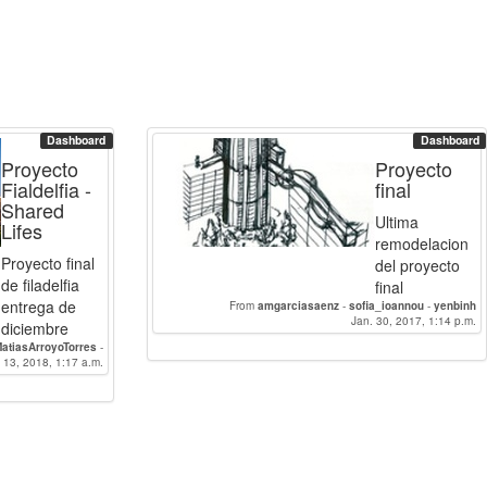
Dashboard
Dashboard
Proyecto
Proyecto
Fialdelfia -
final
Shared
Ultima
Lifes
remodelacion
Proyecto final
del proyecto
de filadelfia
final
entrega de
From
amgarciasaenz
-
sofia_ioannou
-
yenbinh
Jan. 30, 2017, 1:14 p.m.
diciembre
atiasArroyoTorres
-
 13, 2018, 1:17 a.m.
NereaNaranjo