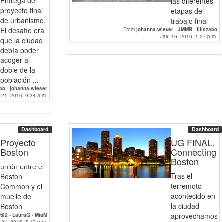
Entrega del
las diferentes
proyecto final
etapas del
de urbanismo.
trabajo final
El desafío era
From
johanna.wieser
-
JMMR
-
liliszabo
Jan. 16, 2016, 1:27 p.m.
que la ciudad
debía poder
acoger al
doble de la
población ...
abo
-
johanna.wieser
 21, 2016, 9:34 a.m.
Dashboard
Dashboard
Proyecto
UG FINAL.
Boston
Connecting
Boston
unión entre el
Tras el
Boston
terremoto
Common y el
acontecido en
muelle de
la ciudad
Boston
aprovechamos
t92
-
LauraG
-
MiaM
 24, 2015, 5:12 p.m.