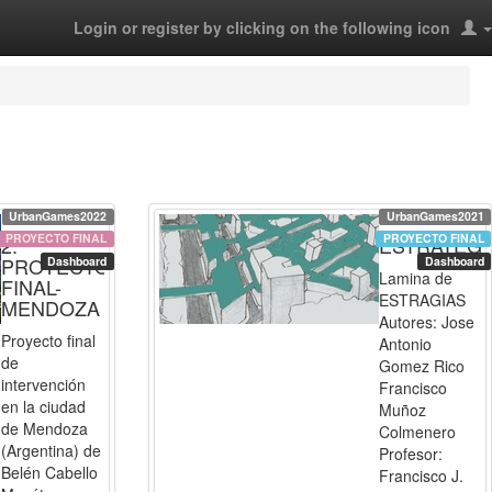
Login or register by clicking on the following icon
UrbanGames2022
UrbanGames2021
PROYECTO FINAL
PROYECTO FINAL
2.
ESTRATEGI
PROYECTO
Dashboard
Dashboard
Lamina de
FINAL-
ESTRAGIAS
MENDOZA
Autores: Jose
Proyecto final
Antonio
de
Gomez Rico
intervención
Francisco
en la ciudad
Muñoz
de Mendoza
Colmenero
(Argentina) de
Profesor:
Belén Cabello
Francisco J.