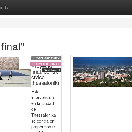
oods
final"
UrbanGames2022
PROYECTO FINAL
Proyecto
final: centro
Dashboard
cívico
thessalonika
Esta
intervención
en la ciudad
de
Thessalonika
se centra en
proporcionar