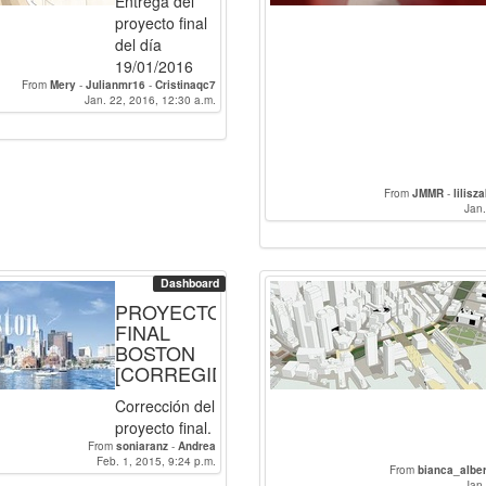
Entrega del
proyecto final
del día
19/01/2016
From
Mery
-
Julianmr16
-
Cristinaqc7
Jan. 22, 2016, 12:30 a.m.
From
JMMR
-
lilisz
Jan.
Dashboard
PROYECTO
FINAL
BOSTON
[CORREGIDO]
Corrección del
proyecto final.
From
soniaranz
-
Andrea
Feb. 1, 2015, 9:24 p.m.
From
bianca_alber
Jan.