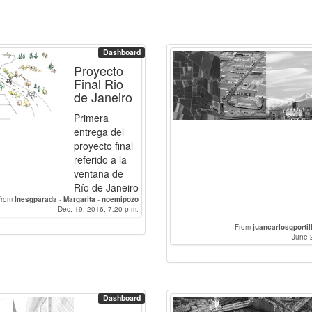
Dashboard
Proyecto
Final Rio
de Janeiro
Primera
entrega del
proyecto final
referido a la
ventana de
Río de Janeiro
From
Inesgparada
-
Margarita
-
noemipozo
Dec. 19, 2016, 7:20 p.m.
From
juancarlosgportil
June 
Dashboard