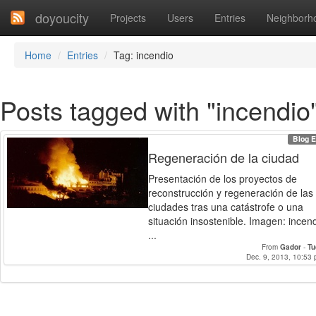
doyoucity
Projects
Users
Entries
Neighborh
Home
Entries
Tag: incendio
Posts tagged with "incendio
Blog E
Regeneración de la ciudad
Presentación de los proyectos de
reconstrucción y regeneración de las
ciudades tras una catástrofe o una
situación insostenible. Imagen: incen
...
From
Gador
-
Tu
Dec. 9, 2013, 10:53 