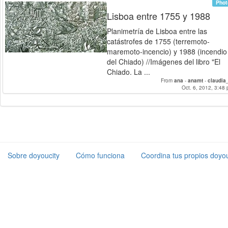
Phot
Lisboa entre 1755 y 1988
Planimetría de Lisboa entre las
catástrofes de 1755 (terremoto-
maremoto-incencio) y 1988 (incendio
del Chiado) //Imágenes del libro "El
Chiado. La ...
From
ana
-
anamt
-
claudia
Oct. 6, 2012, 3:48 
Sobre doyoucity
Cómo funciona
Coordina tus propios doyou