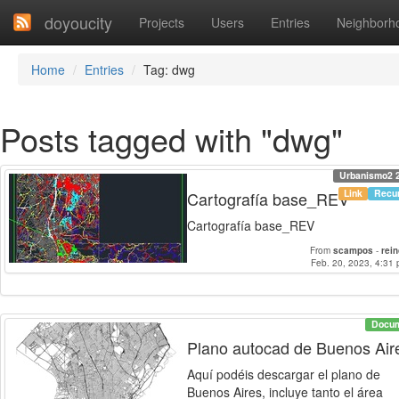
doyoucity
Projects
Users
Entries
Neighborh
Home
Entries
Tag: dwg
Posts tagged with "dwg"
Urbanismo2 
Link
Recu
Cartografía base_REV
Cartografía base_REV
From
scampos
-
rei
Feb. 20, 2023, 4:31 
Docu
Plano autocad de Buenos Air
Aquí podéis descargar el plano de
Buenos Aires, incluye tanto el área