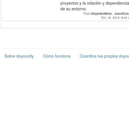
proyectos y la relación y dependenci
de su entorno.
From
AlejandroNieto
-
JoseACost
Oct. 16, 2013, 8:44 
Sobre doyoucity
Cómo funciona
Coordina tus propios doyou