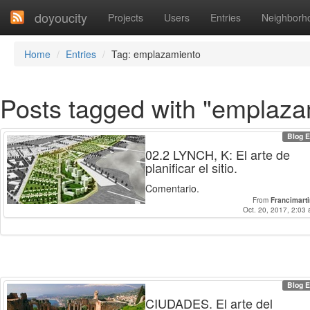
doyoucity
Projects
Users
Entries
Neighborh
Home
Entries
Tag: emplazamiento
Posts tagged with "emplaza
Blog E
02.2 LYNCH, K: El arte de
planificar el sitio.
Comentario.
From
Francimart
Oct. 20, 2017, 2:03 
Blog E
CIUDADES. El arte del