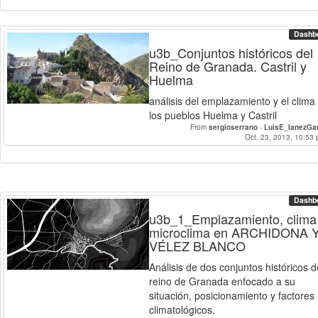
Dashb
u3b_Conjuntos históricos del
Reino de Granada. Castril y
Huelma
análisis del emplazamiento y el clima
los pueblos Huelma y Castril
From
sergioserrano
-
LuisE_IanezGa
Oct. 23, 2013, 10:53 
Dashb
u3b_1_Emplazamiento, clima
microclima en ARCHIDONA 
VÉLEZ BLANCO
Análisis de dos conjuntos históricos d
reino de Granada enfocado a su
situación, posicionamiento y factores
climatológicos.