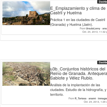
Dashb
E_Emplazamiento y clima de
Castril y Huelma
Práctica 1 en las ciudades de Castril
(Granada) y Huelma (Jaén).
From
UrsulaLorey
-
ans
Oct. 24, 2013, 11:32 
Dashb
u3b_Conjuntos históricos del
Reino de Granada. Antequera
Sabiote y Vélez Rubio.
Análisis de la implantación de las
ciudades. Estudio de la hidrografía, y
territorio.
From
R_Tortosa
-
anamt
-
inmaga
Oct. 24, 2013, 1:29 