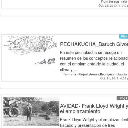
From
Josepg
-
rafa
Oct. 22, 2013, 11:40 
Phot
PECHAKUCHA_Baruch Givon
En este pechakucha se recoge un
resumen de los conceptos relaciona
con el emplamiento de la ciudad, el
clima y ...
From
ana
-
Raquel.Arenas.Rodriguez
-
claudia
Oct. 21, 2013, 4:09 
Blog E
AVIDAD- Frank Lloyd Wright 
el emplazamiento
Frank Lloyd Wright y el emplazamient
Estudio y presentación de tres