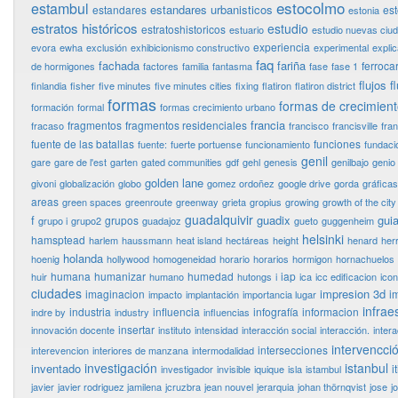
estocolmo
estambul
estandares urbanisticos
estandares
es
estonia
estratos históricos
estudio
estratoshistoricos
estuario
estudio nuevas ciu
experiencia
evora
ewha
exclusión
exhibicionismo constructivo
experimental
expli
faq
fachada
fariña
ferrocar
de hormigones
factores
familia
fantasma
fase
fase 1
flujos
f
finlandia
fisher
five minutes
five minutes cities
fixing
flatiron
flatiron district
formas
formas de crecimien
formación
formal
formas crecimiento urbano
francia
fragmentos
fragmentos residenciales
fracaso
francisco
francisville
fra
fuente de las batallas
funciones
fuente:
fuerte portuense
funcionamiento
fundaci
genil
gare
gare de l'est
garten
gated communities
gdf
gehl
genesis
genilbajo
genio
golden lane
givoni
globalización
globo
gomez ordoñez
google drive
gorda
gráficas
areas
green spaces
greenroute
greenway
grieta
gropius
growing
growth of the city
guadalquivir
f
guadix
guia
grupos
grupo i
grupo2
guadajoz
gueto
guggenheim
helsinki
hamsptead
harlem
haussmann
heat island
hectáreas
height
henard
her
holanda
hoenig
hollywood
homogeneidad
horario
horarios
hormigon
hornachuelos
humana
humanizar
humedad
iap
huir
humano
hutongs
i
ica
icc edificacion
ico
ciudades
impresion 3d
imaginacion
i
impacto
implantación
importancia lugar
infrae
industria
influencia
infografía
informacion
indre by
industry
influencias
insertar
innovación docente
instituto
intensidad
interacción social
interacción.
inter
intervencci
intersecciones
interevencion
interiores de manzana
intermodalidad
investigación
istanbul
inventado
i
investigador
invisible
iquique
isla
istambul
javier
javier rodriguez jamilena
jcruzbra
jean nouvel
jerarquia
johan thörnqvist
jose
j