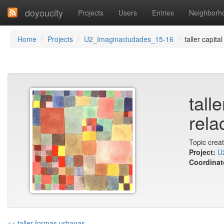
doyoucity
Projects
Users
Entries
Neighborh
Home
Projects
U2_Imaginaciudades_15-16
taller capital
talle
rela
Topic crea
Project:
U
Coordinat
<< taller formas urbanas