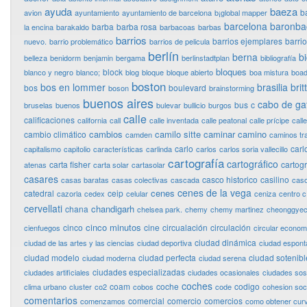
ayuda
baeza
b
avion
ayuntamiento
ayuntamiento de barcelona
b¡global mapper
barcelona
baronba
barba
barba rosa
la encina
barakaldo
barbacoas
barbas
barrios
barrios ejemplares
barri
nuevo.
barrio problemático
barrios de pelicula
berlín
berna
bi
belleza
benidorm
benjamin
bergama
berlinstadtplan
bibliografía
bloques
block
blanco y negro
blanco;
blog
bloque
bloque abierto
boa mistura
boad
boston
bos en lommer
brasilia
bri
bos
boulevard
boson
brainstorming
buenos aires
cabo de ga
bus
c
bruselas
buenos
bulevar
bullicio
burgos
calle
calificaciones
california
call
calle inventada
calle peatonal
calle prícipe
calle
cambios
camilo sitte
caminar
camino
cambio climático
camden
caminos tr
carlo
carl
capitalismo
capitolio
características
carlinda
carlos
carlos soria vallecillo
cartografía
cartográfico
carta fisher
cartog
atenas
carta solar
cartasolar
casares
casco historico
casilino
casas baratas
casas colectivas
cascada
cas
cenes de la vega
cenes
catedral
ceip
cazorla
cedex
celular
ceniza
centro c
cervellati
chandigarh
chana
chelsea park.
chemy
chemy martinez
cheonggye
cinco minutos
cinco
cine
circualación
circulación
cienfuegos
circular econo
ciudad dinámica
ciudad de las artes y las ciencias
ciudad deportiva
ciudad espon
ciudad modelo
ciudad perfecta
ciudad sotenibl
ciudad moderna
ciudad serena
ciudades especializadas
ciudades artificiales
ciudades ocasionales
ciudades sos
coches
coam
coche
codigo
clima urbano
cluster
co2
cobos
code
cohesion soci
comentarios
comercial
comercio
comercios
comenzamos
como obtener curv