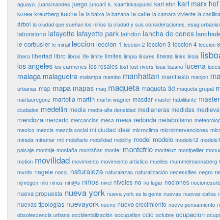
karl marx hof
juego
karl ehn
aguayo.
juansmandes
juncaril
k.
kaartinkaupunki
la
korea
kucha
la calle
kreuzberg
la baixa
la bazana
la camara viviente
la casilin
árbol
la ciudad que sueñan los niños
la ciudad y sus consideraciones. esag urbani
lafayette
lafayette park
lancha de cenes
lanchad
laboratorio
laindon
leccion
le corbusier
leccion 1
leccion 3
leccion 4
le mirail
leccion 2
leccion 6
lisbo
libertad
libro
limites
lineas
libera
libros
life
limite
limpia
linares
links
lirola
los angeles
lucena
los rosales
los carmenes
lost
lost rivers
loua
lozano
luce
manhattan
ma
malaga
malagueira
manifiesto
malampa
mambo
manjon
maqueta
mapa
m
mapas
maqueta 3d
map
urbanas
maq
maqueta grupal
master
martella
martin
masdar
martauregonz
martin wagner
master habilitante
medellin
media
medianeras
medidas
medieva
ciudades
media-alta densidad
mendoza
mesa redonda
mercado
metabolismo
mercancias
mesa
meteorolog
mi ciudad ideal
mexico
mezcla
mezcla social
microclima
microintervenciones
mic
model
modelo
mirada
miramar
mit
mobiliario
mobilidad
mobility
modelo12
modelo
montefrio
paisaje
montaje
montaña
montañas
monte;
monteluz
montpellier
monu
movilidad
motion
movimiento
movimiento artistico
muelles
mummelmannsberg
naturaleza
nagele
n
mvrdv
nasa.
naturalezas
naturalización
necessities
negro
niños
niveles
no
nociones
nijmegen
nilo
ninos
niñ@s
nivel
no lugar
nocionesur
nueva york
nueva propuesta
nueva york es la gente
nuevas
nuevas calles
nuevayork
nuevas tipologias
nuevo crecimiento
nuevo
nuevo pensamiento
n
ocupacion
ocio
obsolescencia urbana
occidentalización
occupation
octubre
ocupa