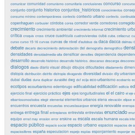
concurso
comunidad
comunicar
comunismo
comunitaria
conclusiones
concurso
conjunto historico
conjuntos_históricos
conjunto
consej
conocimientos
contexto urbano
consumo mínimo
contemporáneos
contexto
contexto.
continuid
copenhaguen
corregido
córdoba
corredor verde
corredores
corbusier
corea
crecimiento
crecimiento urb
crecimiento ambiental
crecimiento informal
crítica
cruce
cuadricula
cuba
croquis
cross
cuatroviviendas
cuba. celiacruz
cu
daca
dacca
curvas de nivel
curso
curso 15-16
curvas
d'autobus
da
dalmau
dens
debate
del
decarlo
decrecimiento
deforestación
demografia
demográfico
densidades
densificar
dependencia
dependenc
densidadmedia-alta
densities
desarrollo
desarrollo histórico
desarrollo histórico.
descanso
descarga
desconex
dialogos
diario visual
dibujo
dibujos
dificultades
dimen
diaolo
diladamento
diversidad
distopía
diy urbanis
distribución
distrito
distropia
divagando
división
dudas
eco-urbanismo
dubai
dwg
duna
duplicar
durabilité
dxf
ecija
ecobarrio
ec
ecotipos
edificación
ed
ecourbanismo
edificabilidad
edembrugo
edificio
ejes
el
el cairo
ejercicio final
ejercicio práctico
ejes longuitudinales
el eje 
elementos urbanos
elena
elbarriosomostodos
elegir
elemental
elevación
elipse
e
encuesta
energía renovable
encuentros
encuestas
encuestasanjose
eneropa
enunciado
entrega final
entrega
entrevista
entrevistas
entreplanos
enun
escala
escala humana
equipo
erskine
ernst may
erosion
error
es
escala int
espacio público
espacio urbano
espacios
espacio social
espacios de 
españa
especulacion
esponjamiento
espacioslibres
espejo
espías
esponjar
es