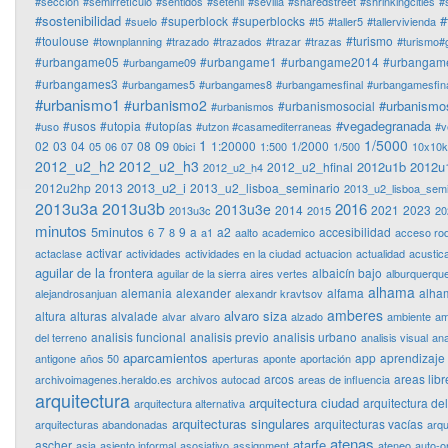
#sección
#semirretículo
#sentidos
#setenil
#sevilla
#sharedstreet
#shrinkingcities
#
#sostenibilidad
#
#superblock
#superblocks
#suelo
#t5
#taller5
#tallervivienda
#toulouse
#turismo
#townplanning
#trazado
#trazados
#trazar
#trazas
#turismo#
#urbangame05
#urbangame1
#urbangame2014
#urbangam
#urbangame09
#urbangames3
#urbangames5
#urbangames8
#urbangamesfinal
#urbangamesfina
#urbanismo1
#urbanismo2
#urbanismo
#urbanismosocial
#urbanismos
#vegadegranada
#usos
#utopia
#utopías
#uso
#utzon #casamediterraneas
#v
1
1/5000
09
02
03
04
08
1:20000
1/2000
05
06
07
0bici
1:500
1/500
10x10
2012_u2_h2
2012_u2_h3
2012u1b
2012u
2012_u2_hfinal
2012_u2_h4
2013_u2_i
2012u2hp
2013
2013_u2_lisboa_seminario
2013_u2_lisboa_semi
2013u3a
2013u3b
2016
2013u3e
2014
2021
2023
2013u3c
2015
20
minutos
5minutos
7
9
a
a2
accesibilidad
6
8
a1
aalto
academico
acceso ro
activar
actaclase
actividades
actividades en la ciudad
actuacion
actualidad
acustic
aguilar de la frontera
albaicín bajo
aguilar de la sierra
aires vertes
alburquerqu
alhama
alemania
alexander
alfama
alha
alejandrosanjuan
alexandr kravtsov
amberes
alvaro siza
altura
alturas
alvalade
alvar
alvaro
alzado
ambiente
am
analisis funcional
analisis previo
analisis urbano
del terreno
analisis visual
ana
aparcamientos
app
aprendizaje
antigone
años 50
aperturas
aponte
aportación
arcos
areas libr
archivoimagenes.heraldo.es
archivos autocad
areas de influencia
arquitectura
arquitectura ciudad
arquitectura de
arquitectura alternativa
arquitecturas singulares
arquitecturas vacías
arquitecturas abandonadas
arqu
atenas
atarfe
ascher
asia
asiento informal
asosiativo
assignment
ateneo
auto-o