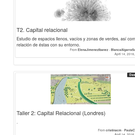
T2. Capital relacional
Estudio de espacios llenos, vacíos y zonas de verdes, así com
relación de éstas con su entorno.
From
ElenaJimenezIbanez
-
BlancaAlgarraS
April 14, 2016
Das
Taller 2: Capital Relacional (Londres)
.
From
cristinacm
-
PaulaC
April 14, 2016