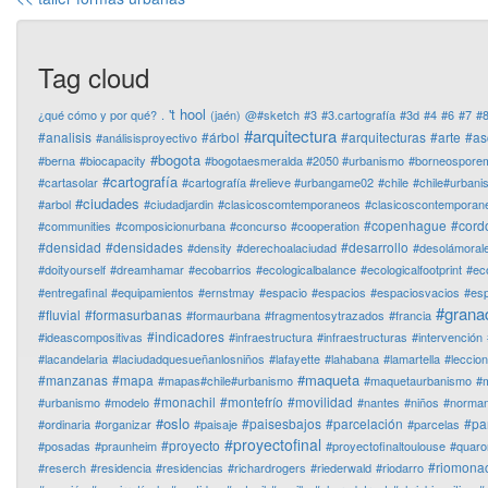
Tag cloud
't hool
¿qué cómo y por qué?
.
(jaén)
@#sketch
#3
#3.cartografía
#3d
#4
#6
#7
#
#arquitectura
#analisis
#árbol
#arquitecturas
#arte
#as
#análisisproyectivo
#bogota
#berna
#biocapacity
#bogotaesmeralda #2050 #urbanismo
#borneospore
#cartografía
#cartasolar
#cartografía #relieve #urbangame02
#chile
#chile#urban
#ciudades
#arbol
#ciudadjardin
#clasicoscomtemporaneos
#clasicoscontemporan
#copenhague
#cord
#communities
#composicionurbana
#concurso
#cooperation
#densidad
#densidades
#desarrollo
#density
#derechoalaciudad
#desolámoral
#doityourself
#dreamhamar
#ecobarrios
#ecologicalbalance
#ecologicalfootprint
#ec
#entregafinal
#equipamientos
#ernstmay
#espacio
#espacios
#espaciosvacios
#es
#grana
#fluvial
#formasurbanas
#formaurbana
#fragmentosytrazados
#francia
#indicadores
#ideascompositivas
#infraestructura
#infraestructuras
#intervención
#lacandelaria
#laciudadquesueñanlosniños
#lafayette
#lahabana
#lamartella
#leccio
#maqueta
#manzanas
#mapa
#mapas#chile#urbanismo
#maquetaurbanismo
#m
#monachil
#montefrío
#movilidad
#urbanismo
#modelo
#nantes
#niños
#normanf
#oslo
#paisesbajos
#parcelación
#pa
#ordinaria
#organizar
#paisaje
#parcelas
#proyectofinal
#proyecto
#posadas
#praunheim
#proyectofinaltoulouse
#quaro
#riomonac
#reserch
#residencia
#residencias
#richardrogers
#riederwald
#riodarro