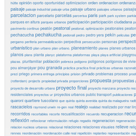
opinión
orden
ordenacion
ordenanz
oporto
oportunidad
optimizacion
hütte
paisaje
paisaje urbano
paisaj
paisaje industrial
paisaje urba
paisajes urbanos
parcelacion
paris
parcelas
parcelario
park
parcerisa
park system
parkl
participación
participación ciudadana
parques en altura
parques urbanos
p
peatonal
peatón
peatonales
peaton
pavimento continuo
peatonal. optimización
pechakucha
pe
pechacucha
pekín
pedro yera
pedonali
pedro
peliculas
perspect
perpectiva
personas
pergamo
periferia
permeabilización
persecución
urbanistico
planeamiento
planes urbanos
plan urbano
plan urbano.
planes
planos
planta
playgro
plans
planyc
plataforma
plataformas
playa
playa artificial
población
plurifamiliar
poligonos
polígonos de vivi
plazas.
pobreza
polígono
pou granada
pou almanjáyar
práctica
practica final
prácticas urbanas razonab
privado
priego
problemas
proceso
prezi
primera entrega
principios
prision
prod
propuesta
propuestas
(rotterdam)
projects
propiedad privada
proporciones
proyecto final
proyecto de desarrollo urbano
proyecto manzana
proyecto res
p
residenciales
proyectos urbanos
public transport
proyectos ur
publicaciones
quaroni
quartiere tuscolano
que
quinta
quinta avenida
quinta da malagueira
rad
realejo
rascacielos
realizado por mar lir
raymond unwin
re-gen
real
realidad
recu
recorridos
recuperacion
recualificación
recortables
recorte
recuerdo
reflexión
regeneracion
reflexionar
reformulación
refugio
regadío
regeneración
relieve
relaciones
relaciones visuales
reli
relacion nucleos urbanos
relacional
rennes
reordenación
reordenación calle real
repetición
replanteo
representación
rep