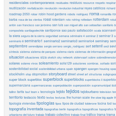
residenciales contemporaneos
residuos
residuales
resource
respeto
respirar
reutilización
reyes católicos
revitalización
revolución
revolucion industrial
richard
roma
roadmap 2050
robin hood gardens
ro
robar
robots
rodriguez
romanilla
rossi
rotterdam
barba
roterdam
rosa de los vientos
roto
rotring
rottedam
rotul
san luis
s
antón
san francisco
san jerónimo
san miguel alto
san sebastian
sanitario
santiponce
sao paulo
satisfacción
scannavin
compostela
santiagodechile
scala
la siera
seminar 3
segura de la sierra
seguridad
semana
séminaire 4
seminar 2
s
seminario1
seminario2
seminario3
seminary
seminario4
semi
seminario iii
septiembre
setenil
sevi
sert
serendipias
sergio serrano
sergio_rodriguez
seúl
síntesis
sistema
sistema de parques
sistema viario
sistemas de información geograf
situacion
siza
situaciones
sketch
sky network
slotervaart
sobre
sobredimensio
soleamiento
solares
solis129
sor
solares vivos
soluciones
sombras.
soñado
spangen
sostenibilidad social
sostenibilidad urbana
spain
spangen housing
spaz
storyboard
stockholm
stopmotion
street
stop
street art
structuras
subgrupo
superblock
superblocks
super block
superbloc
superbloc
superblocks ii
supermanzana
sus
supermanzanas
superpoblación
superposición
supramunicipal
tejidos
tejido
tejidourbano
tarifa
tecnología
tallinn
taut
team x
television
te
territorio
texto
testaccio
the human scale
textos
texturas
the slow big apple
t
tipologías
tipologia viviendas
tipos de ciudad
tocina
tod
tipos
toblerone
to
topografia inventada
t
topografias berlin
topografica
topográficas
topografico
trabajo colectivo
tráfico
trama
trama
urbanismo del futuro
trabajo
trabajo final