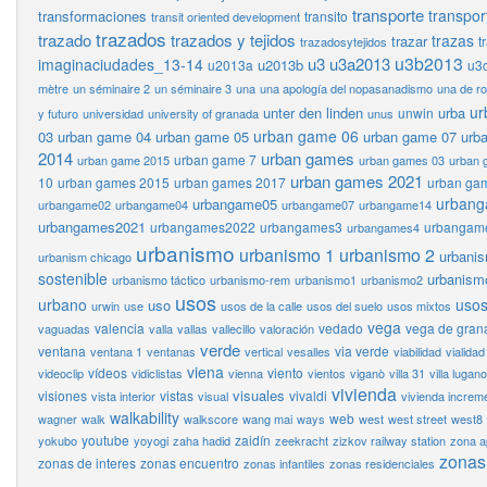
transporte
transpor
transformaciones
transito
transit oriented development
trazados
trazado
trazados y tejidos
trazas
trazar
t
trazadosytejidos
u3b2013
u3
u3a2013
imaginaciudades_13-14
u2013b
u2013a
u3
mètre
un séminaire 2
un séminaire 3
una
una apología del nopasanadismo
una de r
ur
unter den linden
urba
unwin
y futuro
universidad
university of granada
unus
urban game 06
03
urban game 04
urban game 05
urban game 07
urb
2014
urban games
urban game 7
urban game 2015
urban games 03
urban 
urban games 2021
10
urban games 2015
urban games 2017
urban ga
urban
urbangame05
urbangame02
urbangame04
urbangame07
urbangame14
urbangames2021
urbangames2022
urbangames3
urbangam
urbangames4
urbanismo
urbanismo 1
urbanismo 2
urbani
urbanism chicago
sostenible
urbanism
urbanismo táctico
urbanismo-rem
urbanismo1
urbanismo2
usos
urbano
usos
uso
urwin
use
usos de la calle
usos del suelo
usos mixtos
vega
valencia
vedado
vega de gran
vaguadas
valla
vallas
vallecillo
valoración
verde
ventana
via verde
ventana 1
ventanas
vertical
vesalles
viabilidad
vialidad
viena
vídeos
viento
videoclip
vidiclistas
vienna
vientos
viganò
villa 31
villa lugano
vivienda
visuales
visiones
vistas
vivaldi
vista interior
visual
vivienda increm
walkability
web
wagner
walk
walkscore
wang mai
ways
west
west street
west8
youtube
zaidín
yokubo
yoyogi
zaha hadid
zeekracht
zizkov railway station
zona a
zonas
zonas de interes
zonas encuentro
zonas infantiles
zonas residenciales