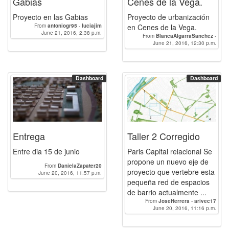
Gabias
Cenes de la Vega.
Proyecto en las Gabias
Proyecto de urbanización
From
antoniogr95
-
luciajim
en Cenes de la Vega.
June 21, 2016, 2:38 p.m.
From
BlancaAlgarraSanchez
-
June 21, 2016, 12:30 p.m.
ElenaJimenezIbanez
Dashboard
Dashboard
Entrega
Taller 2 Corregido
Entre dia 15 de junio
Paris Capital relacional Se
propone un nuevo eje de
From
DanielaZapater20
proyecto que vertebre esta
June 20, 2016, 11:57 p.m.
pequeña red de espacios
de barrio actualmente ...
From
JoseHerrera
-
arivec17
June 20, 2016, 11:16 p.m.