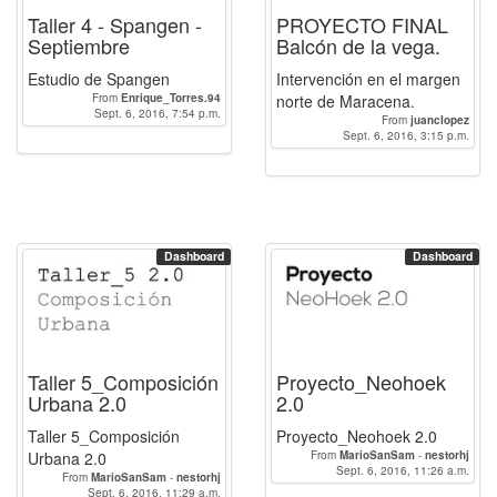
Taller 4 - Spangen -
PROYECTO FINAL
Septiembre
Balcón de la vega.
Estudio de Spangen
Intervención en el margen
From
Enrique_Torres.94
norte de Maracena.
Sept. 6, 2016, 7:54 p.m.
From
juanclopez
Sept. 6, 2016, 3:15 p.m.
Dashboard
Dashboard
Taller 5_Composición
Proyecto_Neohoek
Urbana 2.0
2.0
Taller 5_Composición
Proyecto_Neohoek 2.0
Urbana 2.0
From
MarioSanSam
-
nestorhj
Sept. 6, 2016, 11:26 a.m.
From
MarioSanSam
-
nestorhj
Sept. 6, 2016, 11:29 a.m.