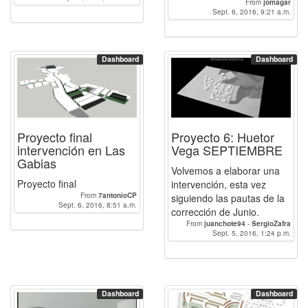
From
jomagar
Sept. 6, 2016, 9:21 a.m.
Dashboard
Dashboard
Proyecto final
Proyecto 6: Huetor
intervención en Las
Vega SEPTIEMBRE
Gabias
Volvemos a elaborar una
Proyecto final
intervención, esta vez
From
7antonioCP
siguiendo las pautas de la
Sept. 6, 2016, 8:51 a.m.
corrección de Junio.
From
juanchote94
-
SergioZafra
Sept. 5, 2016, 1:24 p.m.
Dashboard
Dashboard