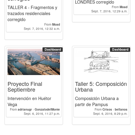
LONDRES corregido
TALLER 4 - Fragmentos y
From
Moad
Sept. 7, 2016, 12:29 a.m.
trazados residenciales
corregido
From
Moad
Sept. 7, 2016, 12:32 a.m.
Dashboard
Dashboard
Proyecto Final
Taller 5: Composición
Septiembre
Urbana
Intervención en Huétor
Composición Urbana a
Vega
partir de Pampus
From
adrianugr
-
GonzalodelMonte
From
Crisos
-
bellanos
Sept. 6, 2016, 11:27 p.m.
Sept. 6, 2016, 8:29 p.m.