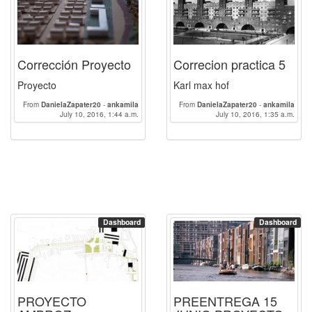
Corrección Proyecto
Correcion practica 5
Proyecto
Karl max hof
From
DanielaZapater20
-
ankamila
From
DanielaZapater20
-
ankamila
July 10, 2016, 1:44 a.m.
July 10, 2016, 1:35 a.m.
Dashboard
Dashboard
PROYECTO
PREENTREGA 15