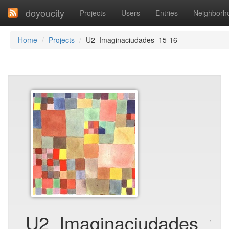
doyoucity
Projects
Users
Entries
Neighborh
Home
Projects
U2_Imaginaciudades_15-16
U2_Imaginaciudades_15