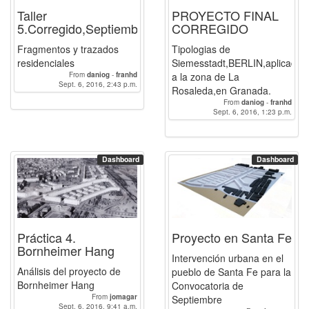
Taller
PROYECTO FINAL
5.Corregido,Septiembre
CORREGIDO
Fragmentos y trazados
Tipologias de
residenciales
Siemesstadt,BERLIN,aplicadas
From
daniog
-
franhd
a la zona de La
Sept. 6, 2016, 2:43 p.m.
Rosaleda,en Granada.
From
daniog
-
franhd
Sept. 6, 2016, 1:23 p.m.
Dashboard
Dashboard
Práctica 4.
Proyecto en Santa Fe
Bornheimer Hang
Intervención urbana en el
Análisis del proyecto de
pueblo de Santa Fe para la
Bornheimer Hang
Convocatoria de
From
jomagar
Septiembre
Sept. 6, 2016, 9:41 a.m.