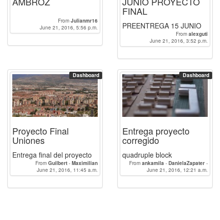
AMBROZ
JUNIO PROYECTO
FINAL
From
Julianmr16
PREENTREGA 15 JUNIO
June 21, 2016, 5:56 p.m.
From
alexguti
June 21, 2016, 3:52 p.m.
Dashboard
Dashboard
Proyecto Final
Entrega proyecto
Uniones
corregido
Entrega final del proyecto
quadruple block
From
Guilbert
-
Maximilian
From
ankamila
-
DanielaZapater
-
June 21, 2016, 11:45 a.m.
June 21, 2016, 12:21 a.m.
DanielaZapater20