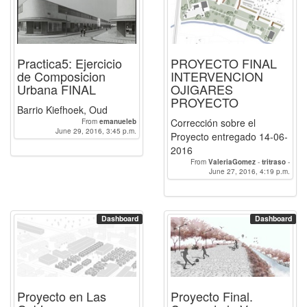
Practica5: Ejercicio
PROYECTO FINAL
de Composicion
INTERVENCION
Urbana FINAL
OJIGARES
PROYECTO
Barrio Kiefhoek, Oud
Corrección sobre el
From
emanueleb
June 29, 2016, 3:45 p.m.
Proyecto entregado 14-06-
2016
From
ValeriaGomez
-
tritraso
-
June 27, 2016, 4:19 p.m.
MelissaSanchez
Dashboard
Dashboard
Proyecto en Las
Proyecto Final.