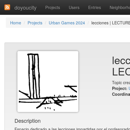
doyoucity
Projects
Users
Entries
Neighborh
Home
Projects
Urban Games 2024
lecciones | LECTUR
lecc
LE
Topic cre
Project:
Coordina
Description
Espacio dedicado a las lecciones impartidas por el profesorado 