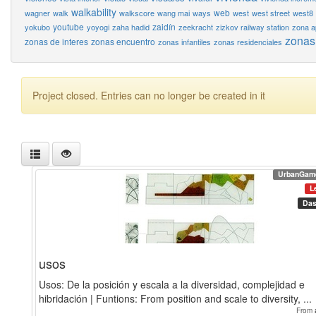
walkability
web
wagner
walk
walkscore
wang mai
ways
west
west street
west8
youtube
zaidín
yokubo
yoyogi
zaha hadid
zeekracht
zizkov railway station
zona a
zonas
zonas de interes
zonas encuentro
zonas infantiles
zonas residenciales
Project closed. Entries can no longer be created in it
UrbanGam
L
Das
usos
Usos: De la posición y escala a la diversidad, complejidad e
hibridación | Funtions: From position and scale to diversity, ...
From