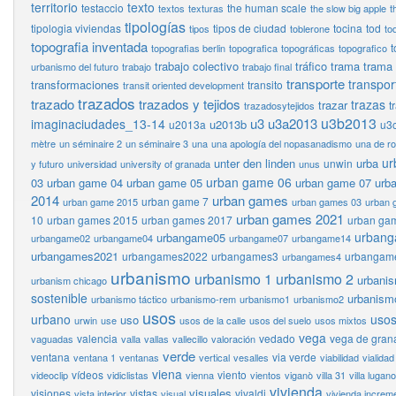
territorio
texto
testaccio
the human scale
textos
texturas
the slow big apple
t
tipologías
tipologia viviendas
tipos de ciudad
tocina
tod
tipos
toblerone
to
topografia inventada
t
topografias berlin
topografica
topográficas
topografico
trabajo colectivo
tráfico
trama
trama
urbanismo del futuro
trabajo
trabajo final
transporte
transpor
transformaciones
transito
transit oriented development
trazados
trazado
trazados y tejidos
trazas
trazar
t
trazadosytejidos
u3b2013
u3
u3a2013
imaginaciudades_13-14
u2013b
u2013a
u3
mètre
un séminaire 2
un séminaire 3
una
una apología del nopasanadismo
una de r
ur
unter den linden
urba
unwin
y futuro
universidad
university of granada
unus
urban game 06
03
urban game 04
urban game 05
urban game 07
urb
2014
urban games
urban game 7
urban game 2015
urban games 03
urban 
urban games 2021
10
urban games 2015
urban games 2017
urban ga
urban
urbangame05
urbangame02
urbangame04
urbangame07
urbangame14
urbangames2021
urbangames2022
urbangames3
urbangam
urbangames4
urbanismo
urbanismo 1
urbanismo 2
urbani
urbanism chicago
sostenible
urbanism
urbanismo táctico
urbanismo-rem
urbanismo1
urbanismo2
usos
urbano
usos
uso
urwin
use
usos de la calle
usos del suelo
usos mixtos
vega
valencia
vedado
vega de gran
vaguadas
valla
vallas
vallecillo
valoración
verde
ventana
via verde
ventana 1
ventanas
vertical
vesalles
viabilidad
vialidad
viena
vídeos
viento
videoclip
vidiclistas
vienna
vientos
viganò
villa 31
villa lugano
vivienda
visuales
visiones
vistas
vivaldi
vista interior
visual
vivienda increm