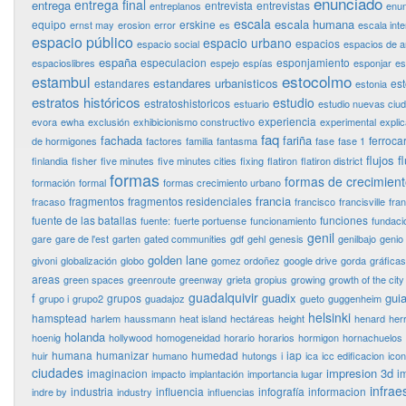
enunciado
entrega final
entrega
entrevista
entrevistas
entreplanos
enun
escala
escala humana
equipo
erskine
ernst may
erosion
error
es
escala int
espacio público
espacio urbano
espacios
espacio social
espacios de 
españa
especulacion
esponjamiento
espacioslibres
espejo
espías
esponjar
es
estocolmo
estambul
estandares urbanisticos
estandares
es
estonia
estratos históricos
estudio
estratoshistoricos
estuario
estudio nuevas ciu
experiencia
evora
ewha
exclusión
exhibicionismo constructivo
experimental
expli
faq
fachada
fariña
ferrocar
de hormigones
factores
familia
fantasma
fase
fase 1
flujos
f
finlandia
fisher
five minutes
five minutes cities
fixing
flatiron
flatiron district
formas
formas de crecimien
formación
formal
formas crecimiento urbano
francia
fragmentos
fragmentos residenciales
fracaso
francisco
francisville
fra
fuente de las batallas
funciones
fuente:
fuerte portuense
funcionamiento
fundaci
genil
gare
gare de l'est
garten
gated communities
gdf
gehl
genesis
genilbajo
genio
golden lane
givoni
globalización
globo
gomez ordoñez
google drive
gorda
gráficas
areas
green spaces
greenroute
greenway
grieta
gropius
growing
growth of the city
guadalquivir
f
guadix
guia
grupos
grupo i
grupo2
guadajoz
gueto
guggenheim
helsinki
hamsptead
harlem
haussmann
heat island
hectáreas
height
henard
her
holanda
hoenig
hollywood
homogeneidad
horario
horarios
hormigon
hornachuelos
humana
humanizar
humedad
iap
huir
humano
hutongs
i
ica
icc edificacion
ico
ciudades
impresion 3d
imaginacion
i
impacto
implantación
importancia lugar
infrae
industria
influencia
infografía
informacion
indre by
industry
influencias