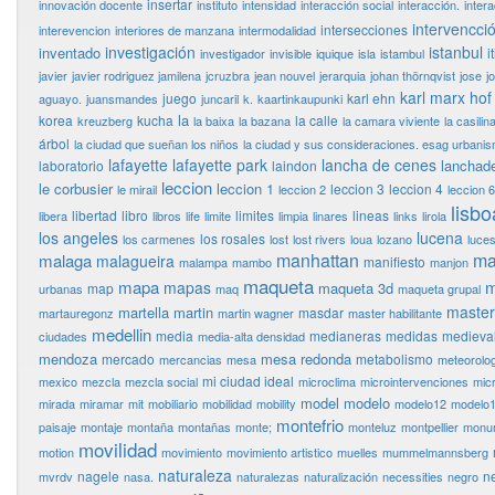
insertar
innovación docente
instituto
intensidad
interacción social
interacción.
inter
intervencci
intersecciones
interevencion
interiores de manzana
intermodalidad
investigación
istanbul
inventado
i
investigador
invisible
iquique
isla
istambul
javier
javier rodriguez jamilena
jcruzbra
jean nouvel
jerarquia
johan thörnqvist
jose
j
karl marx hof
juego
karl ehn
aguayo.
juansmandes
juncaril
k.
kaartinkaupunki
la
korea
kucha
la calle
kreuzberg
la baixa
la bazana
la camara viviente
la casilin
árbol
la ciudad que sueñan los niños
la ciudad y sus consideraciones. esag urbani
lafayette
lafayette park
lancha de cenes
lanchad
laboratorio
laindon
leccion
le corbusier
leccion 1
leccion 3
leccion 4
le mirail
leccion 2
leccion 6
lisbo
libertad
libro
limites
lineas
libera
libros
life
limite
limpia
linares
links
lirola
los angeles
lucena
los rosales
los carmenes
lost
lost rivers
loua
lozano
luce
manhattan
ma
malaga
malagueira
manifiesto
malampa
mambo
manjon
maqueta
mapa
m
mapas
maqueta 3d
map
urbanas
maq
maqueta grupal
master
martella
martin
masdar
martauregonz
martin wagner
master habilitante
medellin
media
medianeras
medidas
medieva
ciudades
media-alta densidad
mendoza
mesa redonda
mercado
metabolismo
mercancias
mesa
meteorolog
mi ciudad ideal
mexico
mezcla
mezcla social
microclima
microintervenciones
mic
model
modelo
mirada
miramar
mit
mobiliario
mobilidad
mobility
modelo12
modelo
montefrio
paisaje
montaje
montaña
montañas
monte;
monteluz
montpellier
monu
movilidad
motion
movimiento
movimiento artistico
muelles
mummelmannsberg
naturaleza
nagele
n
mvrdv
nasa.
naturalezas
naturalización
necessities
negro