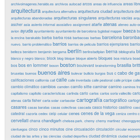
arcos
areas libr
archivoimagenes.heraldo.es
archivos autocad
areas de influencia
arquitectura
arquitectura ciudad
arquitectura de
arquitectura alternativa
arquitecturas singulares
arquitecturas vacías
arquitecturas abandonadas
arqu
atenas
atarfe
ascher
asia
asiento informal
asosiativo
assignment
ateneo
auto-o
ayuda
baeza
b
avion
ayuntamiento
ayuntamiento de barcelona
b¡global mapper
barcelona
baronba
barba
barba rosa
la encina
barakaldo
barbacoas
barbas
barrios
barrios ejemplares
barri
nuevo.
barrio problemático
barrios de pelicula
berlín
berna
bi
belleza
benidorm
benjamin
bergama
berlinstadtplan
bibliografía
bloques
block
blanco y negro
blanco;
blog
bloque
bloque abierto
boa mistura
boad
boston
bos en lommer
brasilia
bri
bos
boulevard
boson
brainstorming
buenos aires
cabo de ga
bus
c
bruselas
buenos
bulevar
bullicio
burgos
calle
calificaciones
california
call
calle inventada
calle peatonal
calle prícipe
calle
cambios
camilo sitte
caminar
camino
cambio climático
camden
caminos tr
carlo
carl
capitalismo
capitolio
características
carlinda
carlos
carlos soria vallecillo
cartografía
cartográfico
carta fisher
cartog
atenas
carta solar
cartasolar
casares
casco historico
casilino
casas baratas
casas colectivas
cascada
cas
cenes de la vega
cenes
catedral
ceip
cazorla
cedex
celular
ceniza
centro c
cervellati
chandigarh
chana
chelsea park.
chemy
chemy martinez
cheonggye
cinco minutos
cinco
cine
circualación
circulación
cienfuegos
circular econo
ciudad dinámica
ciudad de las artes y las ciencias
ciudad deportiva
ciudad espon