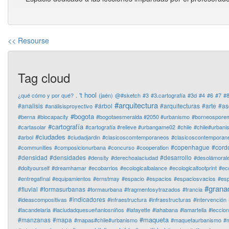
<< Resourse
Tag cloud
't hool
¿qué cómo y por qué?
.
(jaén)
@#sketch
#3
#3.cartografía
#3d
#4
#6
#7
#
#arquitectura
#analisis
#árbol
#arquitecturas
#arte
#as
#análisisproyectivo
#bogota
#berna
#biocapacity
#bogotaesmeralda #2050 #urbanismo
#borneospore
#cartografía
#cartasolar
#cartografía #relieve #urbangame02
#chile
#chile#urban
#ciudades
#arbol
#ciudadjardin
#clasicoscomtemporaneos
#clasicoscontemporan
#copenhague
#cord
#communities
#composicionurbana
#concurso
#cooperation
#densidad
#densidades
#desarrollo
#density
#derechoalaciudad
#desolámoral
#doityourself
#dreamhamar
#ecobarrios
#ecologicalbalance
#ecologicalfootprint
#ec
#entregafinal
#equipamientos
#ernstmay
#espacio
#espacios
#espaciosvacios
#es
#grana
#fluvial
#formasurbanas
#formaurbana
#fragmentosytrazados
#francia
#indicadores
#ideascompositivas
#infraestructura
#infraestructuras
#intervención
#lacandelaria
#laciudadquesueñanlosniños
#lafayette
#lahabana
#lamartella
#leccio
#maqueta
#manzanas
#mapa
#mapas#chile#urbanismo
#maquetaurbanismo
#m