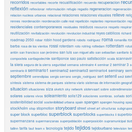
recu
recorridos
recuperacion
recualificación
recortables
recorte
recuerdo
reflexión
regeneracion
reflexionar
reformulación
refugio
regadío
regeneración
relieve
relaciones
relaciones visuales
reli
relacion nucleos urbanos
relacional
rennes
reordenación
reordenación calle real
repetición
replanteo
representación
rep
residenciales contemporaneos
residuos
residuales
resource
respeto
respirar
reutilización
reyes católicos
revitalización
revolución
revolucion industrial
richard
roma
roadmap 2050
robin hood gardens
ro
robar
robots
rodriguez
romanilla
rossi
rotterdam
barba
roterdam
rosa de los vientos
roto
rotring
rottedam
rotul
san luis
s
antón
san francisco
san jerónimo
san miguel alto
san sebastian
sanitario
santiponce
sao paulo
satisfacción
scannavin
compostela
santiagodechile
scala
la siera
seminar 3
segura de la sierra
seguridad
semana
séminaire 4
seminar 2
s
seminario1
seminario2
seminario3
seminary
seminario4
semi
seminario iii
septiembre
setenil
sevi
sert
serendipias
sergio serrano
sergio_rodriguez
seúl
síntesis
sistema
sistema de parques
sistema viario
sistemas de información geograf
situacion
siza
situaciones
sketch
sky network
slotervaart
sobre
sobredimensio
soleamiento
solares
solis129
sor
solares vivos
soluciones
sombras.
soñado
spangen
sostenibilidad social
sostenibilidad urbana
spain
spangen housing
spaz
storyboard
stockholm
stopmotion
street
stop
street art
structuras
subgrupo
superblock
superblocks
super block
superbloc
superbloc
superblocks ii
supermanzana
sus
supermanzanas
superpoblación
superposición
supramunicipal
tejidos
tejido
tejidourbano
tarifa
tecnología
tallinn
taut
team x
television
te