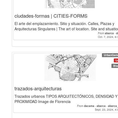
ciudades-formas | CITIES-FORMS
El arte del emplazamiento. Sitio y situación. Calles, Plazas y
Arquitecturas Singulares | The art of location. Site and situation
From
abarca
-
d
Oct. 7, 2024, 6:
UrbanGam
L
Blo
trazados-arquitecturas
Trazados urbanos TIPOS ARQUITECTÓNICOS, DENSIDAD Y
PROXIMIDAD Image de Florencia
From
dacama
-
abarca
-
abarca
Sept. 23, 2024, 4: