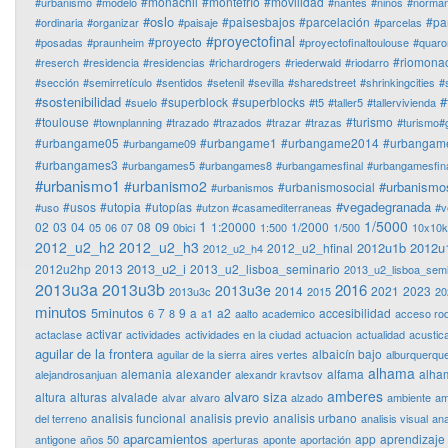
#monachil
#montefrío
#movilidad
#urbanismo
#modelo
#nantes
#niños
#normanf
#oslo
#paisesbajos
#parcelación
#pa
#ordinaria
#organizar
#paisaje
#parcelas
#proyectofinal
#proyecto
#posadas
#praunheim
#proyectofinaltoulouse
#quaro
#riomonac
#reserch
#residencia
#residencias
#richardrogers
#riederwald
#riodarro
#sección
#semirretículo
#sentidos
#setenil
#sevilla
#sharedstreet
#shrinkingcities
#
#sostenibilidad
#
#superblock
#superblocks
#suelo
#t5
#taller5
#tallervivienda
#toulouse
#turismo
#townplanning
#trazado
#trazados
#trazar
#trazas
#turismo#
#urbangame05
#urbangame1
#urbangame2014
#urbangam
#urbangame09
#urbangames3
#urbangames5
#urbangames8
#urbangamesfinal
#urbangamesfina
#urbanismo1
#urbanismo2
#urbanismo
#urbanismosocial
#urbanismos
#vegadegranada
#usos
#utopia
#utopías
#uso
#utzon #casamediterraneas
#v
1
1/5000
09
02
03
04
08
1:20000
1/2000
05
06
07
0bici
1:500
1/500
10x10
2012_u2_h2
2012_u2_h3
2012u1b
2012u
2012_u2_hfinal
2012_u2_h4
2013_u2_i
2012u2hp
2013
2013_u2_lisboa_seminario
2013_u2_lisboa_semi
2013u3a
2013u3b
2016
2013u3e
2014
2021
2023
2013u3c
2015
20
minutos
5minutos
7
9
a
a2
accesibilidad
6
8
a1
aalto
academico
acceso ro
activar
actaclase
actividades
actividades en la ciudad
actuacion
actualidad
acustic
aguilar de la frontera
albaicín bajo
aguilar de la sierra
aires vertes
alburquerqu
alhama
alemania
alexander
alfama
alha
alejandrosanjuan
alexandr kravtsov
amberes
alvaro siza
altura
alturas
alvalade
alvar
alvaro
alzado
ambiente
am
analisis funcional
analisis previo
analisis urbano
del terreno
analisis visual
ana
aparcamientos
app
aprendizaje
antigone
años 50
aperturas
aponte
aportación