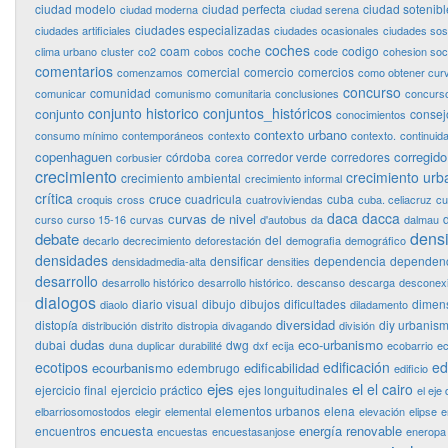
ciudad modelo
ciudad perfecta
ciudad sotenibl
ciudad moderna
ciudad serena
ciudades especializadas
ciudades artificiales
ciudades ocasionales
ciudades sos
coches
coam
coche
codigo
clima urbano
cluster
co2
cobos
code
cohesion soci
comentarios
comercial
comercio
comercios
comenzamos
como obtener curv
concurso
comunidad
comunicar
comunismo
comunitaria
conclusiones
concurso
conjunto historico
conjuntos_históricos
conjunto
consej
conocimientos
contexto urbano
consumo mínimo
contemporáneos
contexto
contexto.
continuid
copenhaguen
corregido
córdoba
corredor verde
corredores
corbusier
corea
crecimiento
crecimiento urb
crecimiento ambiental
crecimiento informal
crítica
cruce
cuadricula
cuba
croquis
cross
cuatroviviendas
cuba. celiacruz
cu
daca
dacca
curvas de nivel
curso
curso 15-16
curvas
d'autobus
da
dalmau
dens
debate
del
decarlo
decrecimiento
deforestación
demografia
demográfico
densidades
densificar
dependencia
dependenc
densidadmedia-alta
densities
desarrollo
desarrollo histórico
desarrollo histórico.
descanso
descarga
desconex
dialogos
diario visual
dibujo
dibujos
dificultades
dimen
diaolo
diladamento
diversidad
distopía
diy urbanis
distribución
distrito
distropia
divagando
división
dudas
eco-urbanismo
dubai
dwg
duna
duplicar
durabilité
dxf
ecija
ecobarrio
ec
ecotipos
edificación
ed
ecourbanismo
edificabilidad
edembrugo
edificio
ejes
el
el cairo
ejercicio final
ejercicio práctico
ejes longuitudinales
el eje 
elementos urbanos
elena
elbarriosomostodos
elegir
elemental
elevación
elipse
e
encuesta
energía renovable
encuentros
encuestas
encuestasanjose
eneropa