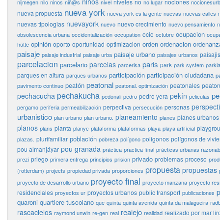
niños
niveles
no
nociones
nijmegen
nilo
ninos
niñ@s
nivel
no lugar
nocionesur
nueva york
nueva propuesta
nueva york es la gente
nuevas
nuevas calles
nuevayork
nuevas tipologias
nuevo crecimiento
nuevo
nuevo pensamiento
n
ocupacion
ocio
obsolescencia urbana
occidentalización
occupation
octubre
ocupa
opinión
orden
ordenacion
ordenanz
oporto
oportunidad
optimizacion
hütte
paisaje
paisaje urbano
paisaj
paisaje industrial
paisaje urba
paisajes urbanos
parcelacion
paris
parcelas
parcelario
park
parcerisa
park system
parkl
participación
participación ciudadana
parques en altura
parques urbanos
p
peatonal
peatón
peatonales
peaton
pavimento continuo
peatonal. optimización
pechakucha
pe
pechacucha
pekín
pedro yera
pedonali
pedro
peliculas
perspect
perpectiva
personas
pergamo
periferia
permeabilización
persecución
urbanistico
planeamiento
planes urbanos
plan urbano
plan urbano.
planes
planos
planta
playgro
plans
planyc
plataforma
plataformas
playa
playa artificial
población
plurifamiliar
poligonos
polígonos de vivi
plazas.
pobreza
polígono
pou granada
pou almanjáyar
práctica
practica final
prácticas urbanas razonab
privado
priego
problemas
proceso
prezi
primera entrega
principios
prision
prod
propuesta
propuestas
(rotterdam)
projects
propiedad privada
proporciones
proyecto final
proyecto de desarrollo urbano
proyecto manzana
proyecto res
p
residenciales
proyectos urbanos
public transport
proyectos ur
publicaciones
quaroni
quartiere tuscolano
que
quinta
quinta avenida
quinta da malagueira
rad
realejo
rascacielos
realizado por mar lir
raymond unwin
re-gen
real
realidad