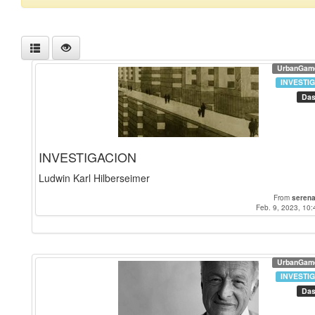
UrbanGam
INVESTI
Das
INVESTIGACION
Ludwin Karl Hilberseimer
From
serena
Feb. 9, 2023, 10:
UrbanGam
INVESTI
Das