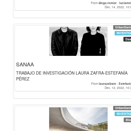
From
diego.remior
-
luciam
Dec. 14, 2022, 10:
UrbanGam
INVESTI
Das
SANAA
TRABAJO DE INVESTIGACIÓN LAURA ZAFRA-ESTEFANÍA
PÉREZ
From
laurazafzam
-
Estefan
Dec. 12, 2022, 10:
UrbanGam
INVESTI
Blo