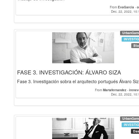
From
EvaGarcia
-
o
Dec. 22, 2022, 10:
UrbanGam
INVESTI
Blo
FASE 3. INVESTIGACIÓN: ÁLVARO SIZA
Fase 3. Investigación sobra el arquitecto portugués Álvaro Si
From
Martafernandez
-
irenev
Dec. 22, 2022, 10:
UrbanGam
INVESTI
Das