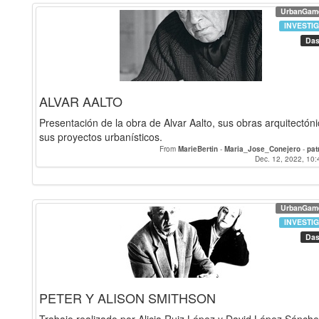
UrbanGam
INVESTI
Das
ALVAR AALTO
Presentación de la obra de Alvar Aalto, sus obras arquitectóni
sus proyectos urbanísticos.
From
MarieBertin
-
Maria_Jose_Conejero
-
pat
Dec. 12, 2022, 10:
UrbanGam
INVESTI
Das
PETER Y ALISON SMITHSON