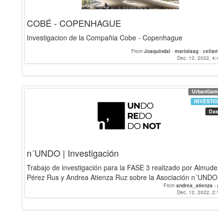
COBÉ - COPENHAGUE
Investigacion de la Compañia Cobe - Copenhague
From
Joaquindal
-
mariolaag
-
celia
Dec. 12, 2022, 4:
UrbanGam
INVESTI
Das
n´UNDO | Investigación
Trabajo de investigación para la FASE 3 realizado por Almud
Pérez Rus y Andrea Atienza Ruz sobre la Asociación n´UNDO
From
andrea_atienza
-
Dec. 12, 2022, 2: