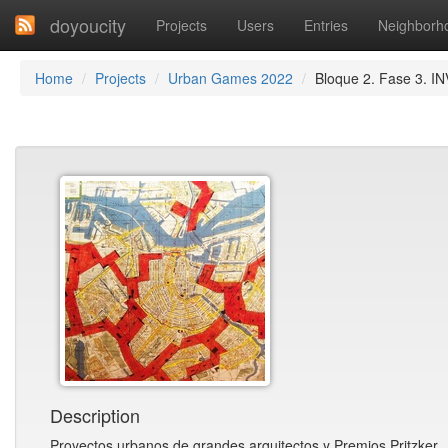
doyoucity
Projects
Users
Entries
Neighborh
Home
Projects
Urban Games 2022
Bloque 2. Fase 3. 
Description
Proyectos urbanos de grandes arquitectos y Premios Pritzker