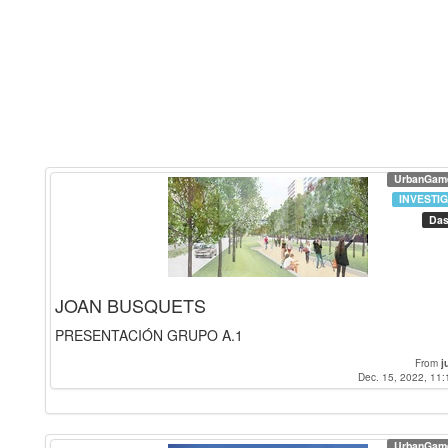
UrbanGam
INVESTI
Das
JOAN BUSQUETS
PRESENTACIÓN GRUPO A.1
From
j
Dec. 15, 2022, 11:
UrbanGam