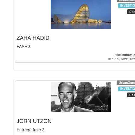
INVESTI
Das
ZAHA HADID
FASE 3
From
miriam.
Dec. 15, 2022, 10:
UrbanGam
INVESTI
Das
JORN UTZON
Entrega fase 3