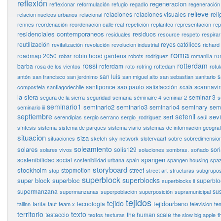
reflexión
regeneracion
reflexionar
reformulación
refugio
regadío
regeneración
relieve
relaciones
relaciones visuales
reli
relacion nucleos urbanos
relacional
rennes
reordenación
reordenación calle real
repetición
replanteo
representación
rep
residenciales contemporaneos
residuos
residuales
resource
respeto
respirar
reutilización
reyes católicos
revitalización
revolución
revolucion industrial
richard
roma
roadmap 2050
robin hood gardens
ro
robar
robots
rodriguez
romanilla
rossi
rotterdam
barba
roterdam
rosa de los vientos
roto
rotring
rottedam
rotul
san luis
s
antón
san francisco
san jerónimo
san miguel alto
san sebastian
sanitario
santiponce
sao paulo
satisfacción
scannavin
compostela
santiagodechile
scala
la siera
seminar 3
segura de la sierra
seguridad
semana
séminaire 4
seminar 2
s
seminario1
seminario2
seminario3
seminary
seminario4
semi
seminario iii
septiembre
setenil
sevi
sert
serendipias
sergio serrano
sergio_rodriguez
seúl
síntesis
sistema
sistema de parques
sistema viario
sistemas de información geograf
situacion
siza
situaciones
sketch
sky network
slotervaart
sobre
sobredimensio
soleamiento
solares
solis129
sor
solares vivos
soluciones
sombras.
soñado
spangen
sostenibilidad social
sostenibilidad urbana
spain
spangen housing
spaz
storyboard
stockholm
stopmotion
street
stop
street art
structuras
subgrupo
superblock
superblocks
super block
superbloc
superbloc
superblocks ii
supermanzana
sus
supermanzanas
superpoblación
superposición
supramunicipal
tejidos
tejido
tejidourbano
tarifa
tecnología
tallinn
taut
team x
television
te
territorio
texto
testaccio
the human scale
textos
texturas
the slow big apple
t