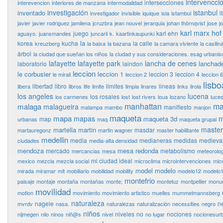
intervencci
intersecciones
interevencion
interiores de manzana
intermodalidad
investigación
istanbul
inventado
i
investigador
invisible
iquique
isla
istambul
javier
javier rodriguez jamilena
jcruzbra
jean nouvel
jerarquia
johan thörnqvist
jose
j
karl marx hof
juego
karl ehn
aguayo.
juansmandes
juncaril
k.
kaartinkaupunki
la
korea
kucha
la calle
kreuzberg
la baixa
la bazana
la camara viviente
la casilin
árbol
la ciudad que sueñan los niños
la ciudad y sus consideraciones. esag urbani
lafayette
lafayette park
lancha de cenes
lanchad
laboratorio
laindon
leccion
le corbusier
leccion 1
leccion 3
leccion 4
le mirail
leccion 2
leccion 6
lisbo
libertad
libro
limites
lineas
libera
libros
life
limite
limpia
linares
links
lirola
los angeles
lucena
los rosales
los carmenes
lost
lost rivers
loua
lozano
luce
manhattan
ma
malaga
malagueira
manifiesto
malampa
mambo
manjon
maqueta
mapa
m
mapas
maqueta 3d
map
urbanas
maq
maqueta grupal
master
martella
martin
masdar
martauregonz
martin wagner
master habilitante
medellin
media
medianeras
medidas
medieva
ciudades
media-alta densidad
mendoza
mesa redonda
mercado
metabolismo
mercancias
mesa
meteorolog
mi ciudad ideal
mexico
mezcla
mezcla social
microclima
microintervenciones
mic
model
modelo
mirada
miramar
mit
mobiliario
mobilidad
mobility
modelo12
modelo
montefrio
paisaje
montaje
montaña
montañas
monte;
monteluz
montpellier
monu
movilidad
motion
movimiento
movimiento artistico
muelles
mummelmannsberg
naturaleza
nagele
n
mvrdv
nasa.
naturalezas
naturalización
necessities
negro
niños
niveles
no
nociones
nijmegen
nilo
ninos
niñ@s
nivel
no lugar
nocionesur