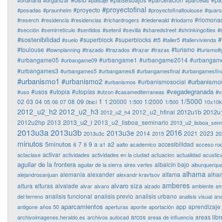
#ordinaria
#organizar
#paisaje
#parcelas
#proyectofinal
#proyecto
#posadas
#praunheim
#proyectofinaltoulouse
#quaro
#riomonac
#reserch
#residencia
#residencias
#richardrogers
#riederwald
#riodarro
#sección
#semirretículo
#sentidos
#setenil
#sevilla
#sharedstreet
#shrinkingcities
#
#sostenibilidad
#
#superblock
#superblocks
#suelo
#t5
#taller5
#tallervivienda
#toulouse
#turismo
#townplanning
#trazado
#trazados
#trazar
#trazas
#turismo#
#urbangame05
#urbangame1
#urbangame2014
#urbangam
#urbangame09
#urbangames3
#urbangames5
#urbangames8
#urbangamesfinal
#urbangamesfina
#urbanismo1
#urbanismo2
#urbanismo
#urbanismosocial
#urbanismos
#vegadegranada
#usos
#utopia
#utopías
#uso
#utzon #casamediterraneas
#v
1
1/5000
09
02
03
04
08
1:20000
1/2000
05
06
07
0bici
1:500
1/500
10x10
2012_u2_h2
2012_u2_h3
2012u1b
2012u
2012_u2_hfinal
2012_u2_h4
2013_u2_i
2012u2hp
2013
2013_u2_lisboa_seminario
2013_u2_lisboa_semi
2013u3a
2013u3b
2016
2013u3e
2014
2021
2023
2013u3c
2015
20
minutos
5minutos
7
9
a
a2
accesibilidad
6
8
a1
aalto
academico
acceso ro
activar
actaclase
actividades
actividades en la ciudad
actuacion
actualidad
acustic
aguilar de la frontera
albaicín bajo
aguilar de la sierra
aires vertes
alburquerqu
alhama
alemania
alexander
alfama
alha
alejandrosanjuan
alexandr kravtsov
amberes
alvaro siza
altura
alturas
alvalade
alvar
alvaro
alzado
ambiente
am
analisis funcional
analisis previo
analisis urbano
del terreno
analisis visual
ana
aparcamientos
app
aprendizaje
antigone
años 50
aperturas
aponte
aportación
arcos
areas libr
archivoimagenes.heraldo.es
archivos autocad
areas de influencia