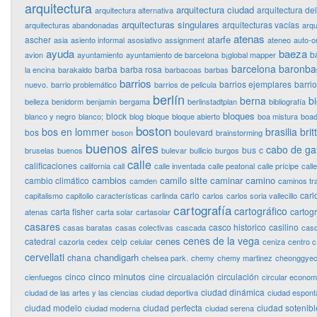
arquitectura
arquitectura ciudad
arquitectura de
arquitectura alternativa
arquitecturas singulares
arquitecturas vacías
arquitecturas abandonadas
arqu
atenas
atarfe
ascher
asia
asiento informal
asosiativo
assignment
ateneo
auto-o
ayuda
baeza
b
avion
ayuntamiento
ayuntamiento de barcelona
b¡global mapper
barcelona
baronba
barba
barba rosa
la encina
barakaldo
barbacoas
barbas
barrios
barrios ejemplares
barri
nuevo.
barrio problemático
barrios de pelicula
berlín
berna
bi
belleza
benidorm
benjamin
bergama
berlinstadtplan
bibliografía
bloques
block
blanco y negro
blanco;
blog
bloque
bloque abierto
boa mistura
boad
boston
bos en lommer
brasilia
bri
bos
boulevard
boson
brainstorming
buenos aires
cabo de ga
bus
c
bruselas
buenos
bulevar
bullicio
burgos
calle
calificaciones
california
call
calle inventada
calle peatonal
calle prícipe
calle
cambios
camilo sitte
caminar
camino
cambio climático
camden
caminos tr
carlo
carl
capitalismo
capitolio
características
carlinda
carlos
carlos soria vallecillo
cartografía
cartográfico
carta fisher
cartog
atenas
carta solar
cartasolar
casares
casco historico
casilino
casas baratas
casas colectivas
cascada
cas
cenes de la vega
cenes
catedral
ceip
cazorla
cedex
celular
ceniza
centro c
cervellati
chandigarh
chana
chelsea park.
chemy
chemy martinez
cheonggye
cinco minutos
cinco
cine
circualación
circulación
cienfuegos
circular econo
ciudad dinámica
ciudad de las artes y las ciencias
ciudad deportiva
ciudad espon
ciudad modelo
ciudad perfecta
ciudad sotenibl
ciudad moderna
ciudad serena