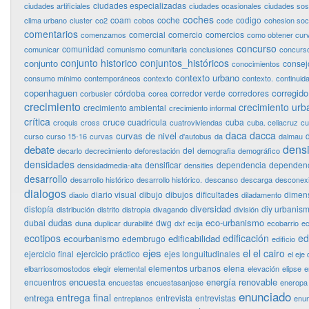
ciudades especializadas
ciudades artificiales
ciudades ocasionales
ciudades sos
coches
coam
coche
codigo
clima urbano
cluster
co2
cobos
code
cohesion soci
comentarios
comercial
comercio
comercios
comenzamos
como obtener curv
concurso
comunidad
comunicar
comunismo
comunitaria
conclusiones
concurso
conjunto historico
conjuntos_históricos
conjunto
consej
conocimientos
contexto urbano
consumo mínimo
contemporáneos
contexto
contexto.
continuid
copenhaguen
corregido
córdoba
corredor verde
corredores
corbusier
corea
crecimiento
crecimiento urb
crecimiento ambiental
crecimiento informal
crítica
cruce
cuadricula
cuba
croquis
cross
cuatroviviendas
cuba. celiacruz
cu
daca
dacca
curvas de nivel
curso
curso 15-16
curvas
d'autobus
da
dalmau
dens
debate
del
decarlo
decrecimiento
deforestación
demografia
demográfico
densidades
densificar
dependencia
dependenc
densidadmedia-alta
densities
desarrollo
desarrollo histórico
desarrollo histórico.
descanso
descarga
desconex
dialogos
diario visual
dibujo
dibujos
dificultades
dimen
diaolo
diladamento
diversidad
distopía
diy urbanis
distribución
distrito
distropia
divagando
división
dudas
eco-urbanismo
dubai
dwg
duna
duplicar
durabilité
dxf
ecija
ecobarrio
ec
ecotipos
edificación
ed
ecourbanismo
edificabilidad
edembrugo
edificio
ejes
el
el cairo
ejercicio final
ejercicio práctico
ejes longuitudinales
el eje 
elementos urbanos
elena
elbarriosomostodos
elegir
elemental
elevación
elipse
e
encuesta
energía renovable
encuentros
encuestas
encuestasanjose
eneropa
enunciado
entrega final
entrega
entrevista
entrevistas
entreplanos
enun