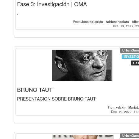
Fase 3: Investigación | OMA
.
From
JessicaLerida
-
Adrianahdelara
-
Alba
Dec. 19, 2022, 2:
UrbanGam
INVESTI
Das
BRUNO TAUT
PRESENTACION SOBRE BRUNO TAUT
From
ydakir
-
MariaL
Dec. 19, 2022, 11:
UrbanGam