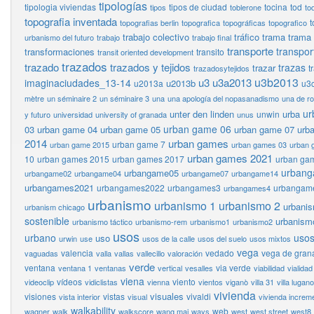
tipologías
tipologia viviendas
tipos de ciudad
tocina
tod
tipos
toblerone
to
topografia inventada
t
topografias berlin
topografica
topográficas
topografico
trabajo colectivo
tráfico
trama
trama
urbanismo del futuro
trabajo
trabajo final
transporte
transpor
transformaciones
transito
transit oriented development
trazados
trazado
trazados y tejidos
trazas
trazar
t
trazadosytejidos
u3b2013
u3
u3a2013
imaginaciudades_13-14
u2013b
u2013a
u3
mètre
un séminaire 2
un séminaire 3
una
una apología del nopasanadismo
una de r
ur
unter den linden
urba
unwin
y futuro
universidad
university of granada
unus
urban game 06
03
urban game 04
urban game 05
urban game 07
urb
2014
urban games
urban game 7
urban game 2015
urban games 03
urban 
urban games 2021
10
urban games 2015
urban games 2017
urban ga
urban
urbangame05
urbangame02
urbangame04
urbangame07
urbangame14
urbangames2021
urbangames2022
urbangames3
urbangam
urbangames4
urbanismo
urbanismo 1
urbanismo 2
urbani
urbanism chicago
sostenible
urbanism
urbanismo táctico
urbanismo-rem
urbanismo1
urbanismo2
usos
urbano
usos
uso
urwin
use
usos de la calle
usos del suelo
usos mixtos
vega
valencia
vedado
vega de gran
vaguadas
valla
vallas
vallecillo
valoración
verde
ventana
via verde
ventana 1
ventanas
vertical
vesalles
viabilidad
vialidad
viena
vídeos
viento
videoclip
vidiclistas
vienna
vientos
viganò
villa 31
villa lugano
vivienda
visuales
visiones
vistas
vivaldi
vista interior
visual
vivienda increm
walkability
web
wagner
walk
walkscore
wang mai
ways
west
west street
west8