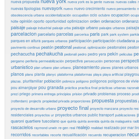
nueva york
nueva propuesta
nueva york es la gente
nuevas
nuevas calles
nuevayork
nuevas tipologias
nuevo crecimiento
nuevo
nuevo pensamiento
n
ocupacion
ocio
obsolescencia urbana
occidentalización
occupation
octubre
ocupa
opinión
orden
ordenacion
ordenanz
oporto
oportunidad
optimizacion
hütte
paisaje
paisaje urbano
paisaj
paisaje industrial
paisaje urba
paisajes urbanos
parcelacion
paris
parcelas
parcelario
park
parcerisa
park system
parkl
participación
participación ciudadana
parques en altura
parques urbanos
p
peatonal
peatón
peatonales
peaton
pavimento continuo
peatonal. optimización
pechakucha
pe
pechacucha
pekín
pedro yera
pedonali
pedro
peliculas
perspect
perpectiva
personas
pergamo
periferia
permeabilización
persecución
urbanistico
planeamiento
planes urbanos
plan urbano
plan urbano.
planes
planos
planta
playgro
plans
planyc
plataforma
plataformas
playa
playa artificial
población
plurifamiliar
poligonos
polígonos de vivi
plazas.
pobreza
polígono
pou granada
pou almanjáyar
práctica
practica final
prácticas urbanas razonab
privado
priego
problemas
proceso
prezi
primera entrega
principios
prision
prod
propuesta
propuestas
(rotterdam)
projects
propiedad privada
proporciones
proyecto final
proyecto de desarrollo urbano
proyecto manzana
proyecto res
p
residenciales
proyectos urbanos
public transport
proyectos ur
publicaciones
quaroni
quartiere tuscolano
que
quinta
quinta avenida
quinta da malagueira
rad
realejo
rascacielos
realizado por mar lir
raymond unwin
re-gen
real
realidad
recu
recorridos
recuperacion
recualificación
recortables
recorte
recuerdo