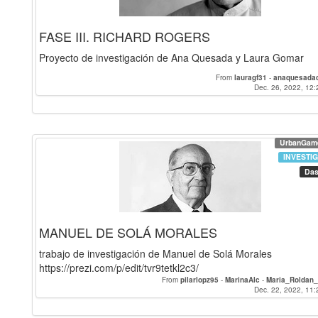
FASE III. RICHARD ROGERS
Proyecto de investigación de Ana Quesada y Laura Gomar
From
lauragf31
-
anaquesadac
Dec. 26, 2022, 12:
UrbanGam
INVESTI
Das
MANUEL DE SOLÁ MORALES
trabajo de investigación de Manuel de Solá Morales
https://prezi.com/p/edit/tvr9tetkl2c3/
From
pilarlopz95
-
MarinaAlc
-
Maria_Roldan_
Dec. 22, 2022, 11: