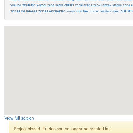
youtube
zaidín
yokubo
yoyogi
zaha hadid
zeekracht
zizkov railway station
zona a
zonas
zonas de interes
zonas encuentro
zonas infantiles
zonas residenciales
View full screen
Project closed. Entries can no longer be created in it