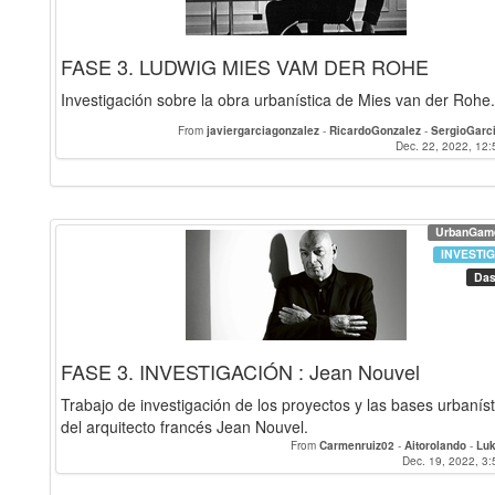
FASE 3. LUDWIG MIES VAM DER ROHE
Investigación sobre la obra urbanística de Mies van der Rohe.
From
javiergarciagonzalez
-
RicardoGonzalez
-
SergioGarc
Dec. 22, 2022, 12:
UrbanGam
INVESTI
Das
FASE 3. INVESTIGACIÓN : Jean Nouvel
Trabajo de investigación de los proyectos y las bases urbaníst
del arquitecto francés Jean Nouvel.
From
Carmenruiz02
-
Aitorolando
-
Luk
Dec. 19, 2022, 3: