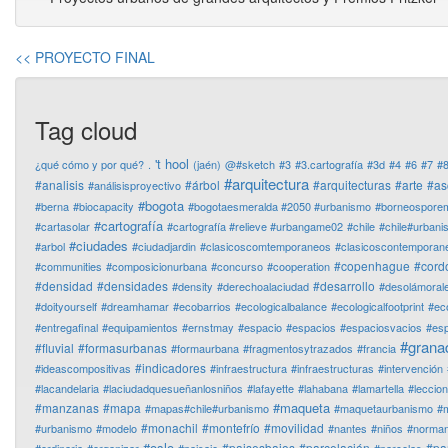
<< PROYECTO FINAL
Tag cloud
't hool
¿qué cómo y por qué?
.
(jaén)
@#sketch
#3
#3.cartografía
#3d
#4
#6
#7
#
#arquitectura
#analisis
#árbol
#arquitecturas
#arte
#as
#análisisproyectivo
#bogota
#berna
#biocapacity
#bogotaesmeralda #2050 #urbanismo
#borneospore
#cartografía
#cartasolar
#cartografía #relieve #urbangame02
#chile
#chile#urban
#ciudades
#arbol
#ciudadjardin
#clasicoscomtemporaneos
#clasicoscontemporan
#copenhague
#cord
#communities
#composicionurbana
#concurso
#cooperation
#densidad
#densidades
#desarrollo
#density
#derechoalaciudad
#desolámoral
#doityourself
#dreamhamar
#ecobarrios
#ecologicalbalance
#ecologicalfootprint
#ec
#entregafinal
#equipamientos
#ernstmay
#espacio
#espacios
#espaciosvacios
#es
#grana
#fluvial
#formasurbanas
#formaurbana
#fragmentosytrazados
#francia
#indicadores
#ideascompositivas
#infraestructura
#infraestructuras
#intervención
#lacandelaria
#laciudadquesueñanlosniños
#lafayette
#lahabana
#lamartella
#leccio
#maqueta
#manzanas
#mapa
#mapas#chile#urbanismo
#maquetaurbanismo
#m
#monachil
#montefrío
#movilidad
#urbanismo
#modelo
#nantes
#niños
#normanf
#oslo
#paisesbajos
#parcelación
#pa