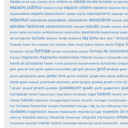
escala
escala humana
equipo
erskine
ernst may
erosion
error
es
escala int
espacio público
espacio urbano
espacios
espacio social
espacios de 
españa
especulacion
esponjamiento
espacioslibres
espejo
espías
esponjar
es
estocolmo
estambul
estandares urbanisticos
estandares
es
estonia
estratos históricos
estudio
estratoshistoricos
estuario
estudio nuevas ciu
experiencia
evora
ewha
exclusión
exhibicionismo constructivo
experimental
expli
faq
fachada
fariña
ferrocar
de hormigones
factores
familia
fantasma
fase
fase 1
flujos
f
finlandia
fisher
five minutes
five minutes cities
fixing
flatiron
flatiron district
formas
formas de crecimien
formación
formal
formas crecimiento urbano
francia
fragmentos
fragmentos residenciales
fracaso
francisco
francisville
fra
fuente de las batallas
funciones
fuente:
fuerte portuense
funcionamiento
fundaci
genil
gare
gare de l'est
garten
gated communities
gdf
gehl
genesis
genilbajo
genio
golden lane
givoni
globalización
globo
gomez ordoñez
google drive
gorda
gráficas
areas
green spaces
greenroute
greenway
grieta
gropius
growing
growth of the city
guadalquivir
f
guadix
guia
grupos
grupo i
grupo2
guadajoz
gueto
guggenheim
helsinki
hamsptead
harlem
haussmann
heat island
hectáreas
height
henard
her
holanda
hoenig
hollywood
homogeneidad
horario
horarios
hormigon
hornachuelos
humana
humanizar
humedad
iap
huir
humano
hutongs
i
ica
icc edificacion
ico
ciudades
impresion 3d
imaginacion
i
impacto
implantación
importancia lugar
infrae
industria
influencia
infografía
informacion
indre by
industry
influencias
insertar
innovación docente
instituto
intensidad
interacción social
interacción.
inter