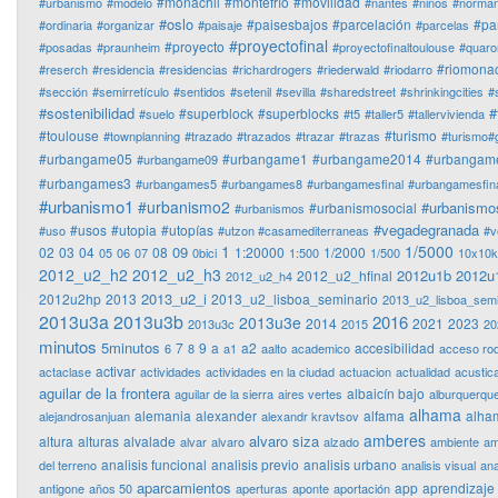
#monachil
#montefrío
#movilidad
#urbanismo
#modelo
#nantes
#niños
#normanf
#oslo
#paisesbajos
#parcelación
#pa
#ordinaria
#organizar
#paisaje
#parcelas
#proyectofinal
#proyecto
#posadas
#praunheim
#proyectofinaltoulouse
#quaro
#riomonac
#reserch
#residencia
#residencias
#richardrogers
#riederwald
#riodarro
#sección
#semirretículo
#sentidos
#setenil
#sevilla
#sharedstreet
#shrinkingcities
#
#sostenibilidad
#
#superblock
#superblocks
#suelo
#t5
#taller5
#tallervivienda
#toulouse
#turismo
#townplanning
#trazado
#trazados
#trazar
#trazas
#turismo#
#urbangame05
#urbangame1
#urbangame2014
#urbangam
#urbangame09
#urbangames3
#urbangames5
#urbangames8
#urbangamesfinal
#urbangamesfina
#urbanismo1
#urbanismo2
#urbanismo
#urbanismosocial
#urbanismos
#vegadegranada
#usos
#utopia
#utopías
#uso
#utzon #casamediterraneas
#v
1
1/5000
09
02
03
04
08
1:20000
1/2000
05
06
07
0bici
1:500
1/500
10x10
2012_u2_h2
2012_u2_h3
2012u1b
2012u
2012_u2_hfinal
2012_u2_h4
2013_u2_i
2012u2hp
2013
2013_u2_lisboa_seminario
2013_u2_lisboa_semi
2013u3a
2013u3b
2016
2013u3e
2014
2021
2023
2013u3c
2015
20
minutos
5minutos
7
9
a
a2
accesibilidad
6
8
a1
aalto
academico
acceso ro
activar
actaclase
actividades
actividades en la ciudad
actuacion
actualidad
acustic
aguilar de la frontera
albaicín bajo
aguilar de la sierra
aires vertes
alburquerqu
alhama
alemania
alexander
alfama
alha
alejandrosanjuan
alexandr kravtsov
amberes
alvaro siza
altura
alturas
alvalade
alvar
alvaro
alzado
ambiente
am
analisis funcional
analisis previo
analisis urbano
del terreno
analisis visual
ana
aparcamientos
app
aprendizaje
antigone
años 50
aperturas
aponte
aportación