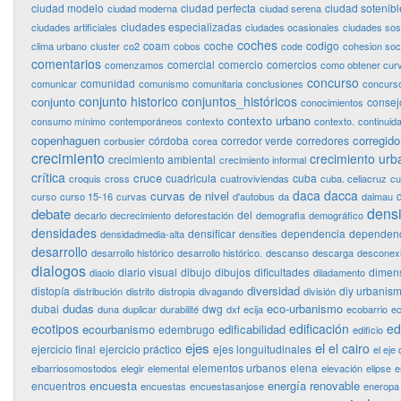
ciudad modelo
ciudad perfecta
ciudad sotenibl
ciudad moderna
ciudad serena
ciudades especializadas
ciudades artificiales
ciudades ocasionales
ciudades sos
coches
coam
coche
codigo
clima urbano
cluster
co2
cobos
code
cohesion soci
comentarios
comercial
comercio
comercios
comenzamos
como obtener curv
concurso
comunidad
comunicar
comunismo
comunitaria
conclusiones
concurso
conjunto historico
conjuntos_históricos
conjunto
consej
conocimientos
contexto urbano
consumo mínimo
contemporáneos
contexto
contexto.
continuid
copenhaguen
corregido
córdoba
corredor verde
corredores
corbusier
corea
crecimiento
crecimiento urb
crecimiento ambiental
crecimiento informal
crítica
cruce
cuadricula
cuba
croquis
cross
cuatroviviendas
cuba. celiacruz
cu
daca
dacca
curvas de nivel
curso
curso 15-16
curvas
d'autobus
da
dalmau
dens
debate
del
decarlo
decrecimiento
deforestación
demografia
demográfico
densidades
densificar
dependencia
dependenc
densidadmedia-alta
densities
desarrollo
desarrollo histórico
desarrollo histórico.
descanso
descarga
desconex
dialogos
diario visual
dibujo
dibujos
dificultades
dimen
diaolo
diladamento
diversidad
distopía
diy urbanis
distribución
distrito
distropia
divagando
división
dudas
eco-urbanismo
dubai
dwg
duna
duplicar
durabilité
dxf
ecija
ecobarrio
ec
ecotipos
edificación
ed
ecourbanismo
edificabilidad
edembrugo
edificio
ejes
el
el cairo
ejercicio final
ejercicio práctico
ejes longuitudinales
el eje 
elementos urbanos
elena
elbarriosomostodos
elegir
elemental
elevación
elipse
e
encuesta
energía renovable
encuentros
encuestas
encuestasanjose
eneropa