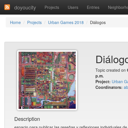
doyoucity
Projects
Users
Entries
Neighborh
Home
Projects
Urban Games 2018
Diálogos
Diálog
Topic created on
p.m.
Project:
Urban G
Coordinators:
ab
Description
espacio para publicar las reseñas y reflexiones individuales de