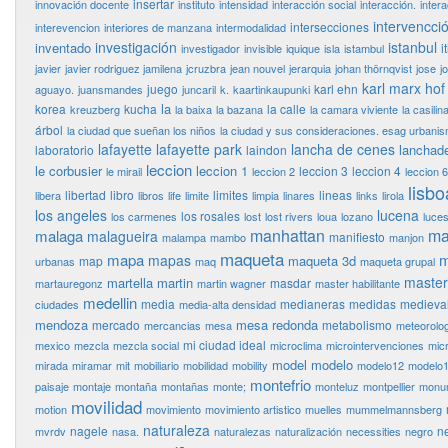
insertar
innovación docente
instituto
intensidad
interacción social
interacción.
inter
intervencci
intersecciones
interevencion
interiores de manzana
intermodalidad
investigación
istanbul
inventado
i
investigador
invisible
iquique
isla
istambul
javier
javier rodriguez jamilena
jcruzbra
jean nouvel
jerarquia
johan thörnqvist
jose
j
karl marx hof
juego
karl ehn
aguayo.
juansmandes
juncaril
k.
kaartinkaupunki
la
korea
kucha
la calle
kreuzberg
la baixa
la bazana
la camara viviente
la casilin
árbol
la ciudad que sueñan los niños
la ciudad y sus consideraciones. esag urbani
lafayette
lafayette park
lancha de cenes
lanchad
laboratorio
laindon
leccion
le corbusier
leccion 1
leccion 3
leccion 4
le mirail
leccion 2
leccion 6
lisbo
libertad
libro
limites
lineas
libera
libros
life
limite
limpia
linares
links
lirola
los angeles
lucena
los rosales
los carmenes
lost
lost rivers
loua
lozano
luce
manhattan
ma
malaga
malagueira
manifiesto
malampa
mambo
manjon
maqueta
mapa
m
mapas
maqueta 3d
map
urbanas
maq
maqueta grupal
master
martella
martin
masdar
martauregonz
martin wagner
master habilitante
medellin
media
medianeras
medidas
medieva
ciudades
media-alta densidad
mendoza
mesa redonda
mercado
metabolismo
mercancias
mesa
meteorolog
mi ciudad ideal
mexico
mezcla
mezcla social
microclima
microintervenciones
mic
model
modelo
mirada
miramar
mit
mobiliario
mobilidad
mobility
modelo12
modelo
montefrio
paisaje
montaje
montaña
montañas
monte;
monteluz
montpellier
monu
movilidad
motion
movimiento
movimiento artistico
muelles
mummelmannsberg
naturaleza
nagele
n
mvrdv
nasa.
naturalezas
naturalización
necessities
negro