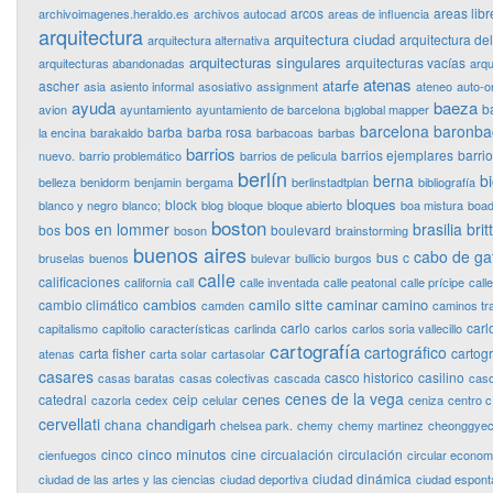
arcos
areas libr
archivoimagenes.heraldo.es
archivos autocad
areas de influencia
arquitectura
arquitectura ciudad
arquitectura de
arquitectura alternativa
arquitecturas singulares
arquitecturas vacías
arquitecturas abandonadas
arqu
atenas
atarfe
ascher
asia
asiento informal
asosiativo
assignment
ateneo
auto-o
ayuda
baeza
b
avion
ayuntamiento
ayuntamiento de barcelona
b¡global mapper
barcelona
baronba
barba
barba rosa
la encina
barakaldo
barbacoas
barbas
barrios
barrios ejemplares
barri
nuevo.
barrio problemático
barrios de pelicula
berlín
berna
bi
belleza
benidorm
benjamin
bergama
berlinstadtplan
bibliografía
bloques
block
blanco y negro
blanco;
blog
bloque
bloque abierto
boa mistura
boad
boston
bos en lommer
brasilia
bri
bos
boulevard
boson
brainstorming
buenos aires
cabo de ga
bus
c
bruselas
buenos
bulevar
bullicio
burgos
calle
calificaciones
california
call
calle inventada
calle peatonal
calle prícipe
calle
cambios
camilo sitte
caminar
camino
cambio climático
camden
caminos tr
carlo
carl
capitalismo
capitolio
características
carlinda
carlos
carlos soria vallecillo
cartografía
cartográfico
carta fisher
cartog
atenas
carta solar
cartasolar
casares
casco historico
casilino
casas baratas
casas colectivas
cascada
cas
cenes de la vega
cenes
catedral
ceip
cazorla
cedex
celular
ceniza
centro c
cervellati
chandigarh
chana
chelsea park.
chemy
chemy martinez
cheonggye
cinco minutos
cinco
cine
circualación
circulación
cienfuegos
circular econo
ciudad dinámica
ciudad de las artes y las ciencias
ciudad deportiva
ciudad espon