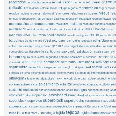
recu
recorridos
recuperacion
recualificación
recortables
recorte
recuerdo
reflexión
regeneracion
reflexionar
reformulación
refugio
regadío
regeneración
relieve
relaciones
relaciones visuales
reli
relacion nucleos urbanos
relacional
rennes
reordenación
reordenación calle real
repetición
replanteo
representación
rep
residenciales contemporaneos
residuos
residuales
resource
respeto
respirar
reutilización
reyes católicos
revitalización
revolución
revolucion industrial
richard
roma
roadmap 2050
robin hood gardens
ro
robar
robots
rodriguez
romanilla
rossi
rotterdam
barba
roterdam
rosa de los vientos
roto
rotring
rottedam
rotul
san luis
s
antón
san francisco
san jerónimo
san miguel alto
san sebastian
sanitario
santiponce
sao paulo
satisfacción
scannavin
compostela
santiagodechile
scala
la siera
seminar 3
segura de la sierra
seguridad
semana
séminaire 4
seminar 2
s
seminario1
seminario2
seminario3
seminary
seminario4
semi
seminario iii
septiembre
setenil
sevi
sert
serendipias
sergio serrano
sergio_rodriguez
seúl
síntesis
sistema
sistema de parques
sistema viario
sistemas de información geograf
situacion
siza
situaciones
sketch
sky network
slotervaart
sobre
sobredimensio
soleamiento
solares
solis129
sor
solares vivos
soluciones
sombras.
soñado
spangen
sostenibilidad social
sostenibilidad urbana
spain
spangen housing
spaz
storyboard
stockholm
stopmotion
street
stop
street art
structuras
subgrupo
superblock
superblocks
super block
superbloc
superbloc
superblocks ii
supermanzana
sus
supermanzanas
superpoblación
superposición
supramunicipal
tejidos
tejido
tejidourbano
tarifa
tecnología
tallinn
taut
team x
television
te