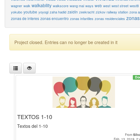
walkability
web
wagner
walk
walkscore
wang mai
ways
west
west street
west8
youtube
zaidín
yokubo
yoyogi
zaha hadid
zeekracht
zizkov railway station
zona a
zonas
zonas de interes
zonas encuentro
zonas infantiles
zonas residenciales
Project closed. Entries can no longer be created in it
Do
TEXTOS 1-10
Textos del 1-10
From
Silv
Feb. 13, 2019, 2: