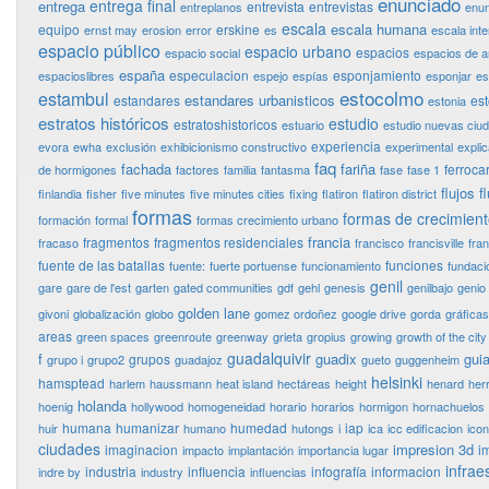
enunciado
entrega final
entrega
entrevista
entrevistas
entreplanos
enun
escala
escala humana
equipo
erskine
ernst may
erosion
error
es
escala int
espacio público
espacio urbano
espacios
espacio social
espacios de 
españa
especulacion
esponjamiento
espacioslibres
espejo
espías
esponjar
es
estocolmo
estambul
estandares urbanisticos
estandares
es
estonia
estratos históricos
estudio
estratoshistoricos
estuario
estudio nuevas ciu
experiencia
evora
ewha
exclusión
exhibicionismo constructivo
experimental
expli
faq
fachada
fariña
ferrocar
de hormigones
factores
familia
fantasma
fase
fase 1
flujos
f
finlandia
fisher
five minutes
five minutes cities
fixing
flatiron
flatiron district
formas
formas de crecimien
formación
formal
formas crecimiento urbano
francia
fragmentos
fragmentos residenciales
fracaso
francisco
francisville
fra
fuente de las batallas
funciones
fuente:
fuerte portuense
funcionamiento
fundaci
genil
gare
gare de l'est
garten
gated communities
gdf
gehl
genesis
genilbajo
genio
golden lane
givoni
globalización
globo
gomez ordoñez
google drive
gorda
gráficas
areas
green spaces
greenroute
greenway
grieta
gropius
growing
growth of the city
guadalquivir
f
guadix
guia
grupos
grupo i
grupo2
guadajoz
gueto
guggenheim
helsinki
hamsptead
harlem
haussmann
heat island
hectáreas
height
henard
her
holanda
hoenig
hollywood
homogeneidad
horario
horarios
hormigon
hornachuelos
humana
humanizar
humedad
iap
huir
humano
hutongs
i
ica
icc edificacion
ico
ciudades
impresion 3d
imaginacion
i
impacto
implantación
importancia lugar
infrae
industria
influencia
infografía
informacion
indre by
industry
influencias