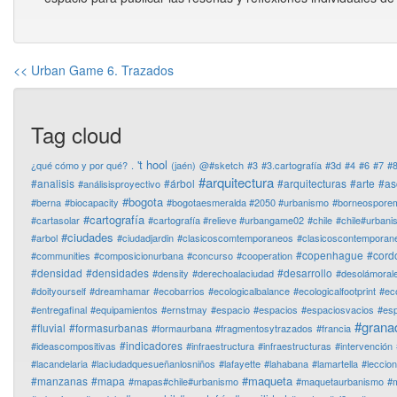
<< Urban Game 6. Trazados
Tag cloud
't hool
¿qué cómo y por qué?
.
(jaén)
@#sketch
#3
#3.cartografía
#3d
#4
#6
#7
#
#arquitectura
#analisis
#árbol
#arquitecturas
#arte
#as
#análisisproyectivo
#bogota
#berna
#biocapacity
#bogotaesmeralda #2050 #urbanismo
#borneospore
#cartografía
#cartasolar
#cartografía #relieve #urbangame02
#chile
#chile#urban
#ciudades
#arbol
#ciudadjardin
#clasicoscomtemporaneos
#clasicoscontemporan
#copenhague
#cord
#communities
#composicionurbana
#concurso
#cooperation
#densidad
#densidades
#desarrollo
#density
#derechoalaciudad
#desolámoral
#doityourself
#dreamhamar
#ecobarrios
#ecologicalbalance
#ecologicalfootprint
#ec
#entregafinal
#equipamientos
#ernstmay
#espacio
#espacios
#espaciosvacios
#es
#grana
#fluvial
#formasurbanas
#formaurbana
#fragmentosytrazados
#francia
#indicadores
#ideascompositivas
#infraestructura
#infraestructuras
#intervención
#lacandelaria
#laciudadquesueñanlosniños
#lafayette
#lahabana
#lamartella
#leccio
#maqueta
#manzanas
#mapa
#mapas#chile#urbanismo
#maquetaurbanismo
#m