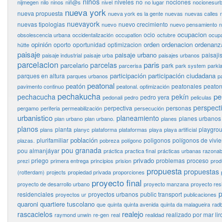
niños
niveles
no
nociones
nijmegen
nilo
ninos
niñ@s
nivel
no lugar
nocionesur
nueva york
nueva propuesta
nueva york es la gente
nuevas
nuevas calles
nuevayork
nuevas tipologias
nuevo crecimiento
nuevo
nuevo pensamiento
n
ocupacion
ocio
obsolescencia urbana
occidentalización
occupation
octubre
ocupa
opinión
orden
ordenacion
ordenanz
oporto
oportunidad
optimizacion
hütte
paisaje
paisaje urbano
paisaj
paisaje industrial
paisaje urba
paisajes urbanos
parcelacion
paris
parcelas
parcelario
park
parcerisa
park system
parkl
participación
participación ciudadana
parques en altura
parques urbanos
p
peatonal
peatón
peatonales
peaton
pavimento continuo
peatonal. optimización
pechakucha
pe
pechacucha
pekín
pedro yera
pedonali
pedro
peliculas
perspect
perpectiva
personas
pergamo
periferia
permeabilización
persecución
urbanistico
planeamiento
planes urbanos
plan urbano
plan urbano.
planes
planos
planta
playgro
plans
planyc
plataforma
plataformas
playa
playa artificial
población
plurifamiliar
poligonos
polígonos de vivi
plazas.
pobreza
polígono
pou granada
pou almanjáyar
práctica
practica final
prácticas urbanas razonab
privado
priego
problemas
proceso
prezi
primera entrega
principios
prision
prod
propuesta
propuestas
(rotterdam)
projects
propiedad privada
proporciones
proyecto final
proyecto de desarrollo urbano
proyecto manzana
proyecto res
p
residenciales
proyectos urbanos
public transport
proyectos ur
publicaciones
quaroni
quartiere tuscolano
que
quinta
quinta avenida
quinta da malagueira
rad
realejo
rascacielos
realizado por mar lir
raymond unwin
re-gen
real
realidad