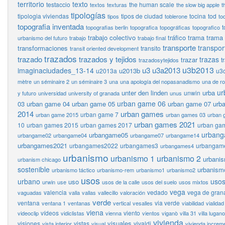
territorio
texto
testaccio
the human scale
textos
texturas
the slow big apple
t
tipologías
tipologia viviendas
tipos de ciudad
tocina
tod
tipos
toblerone
to
topografia inventada
t
topografias berlin
topografica
topográficas
topografico
trabajo colectivo
tráfico
trama
trama
urbanismo del futuro
trabajo
trabajo final
transporte
transpor
transformaciones
transito
transit oriented development
trazados
trazado
trazados y tejidos
trazas
trazar
t
trazadosytejidos
u3b2013
u3
u3a2013
imaginaciudades_13-14
u2013b
u2013a
u3
mètre
un séminaire 2
un séminaire 3
una
una apología del nopasanadismo
una de r
ur
unter den linden
urba
unwin
y futuro
universidad
university of granada
unus
urban game 06
03
urban game 04
urban game 05
urban game 07
urb
2014
urban games
urban game 7
urban game 2015
urban games 03
urban 
urban games 2021
10
urban games 2015
urban games 2017
urban ga
urban
urbangame05
urbangame02
urbangame04
urbangame07
urbangame14
urbangames2021
urbangames2022
urbangames3
urbangam
urbangames4
urbanismo
urbanismo 1
urbanismo 2
urbani
urbanism chicago
sostenible
urbanism
urbanismo táctico
urbanismo-rem
urbanismo1
urbanismo2
usos
urbano
usos
uso
urwin
use
usos de la calle
usos del suelo
usos mixtos
vega
valencia
vedado
vega de gran
vaguadas
valla
vallas
vallecillo
valoración
verde
ventana
via verde
ventana 1
ventanas
vertical
vesalles
viabilidad
vialidad
viena
vídeos
viento
videoclip
vidiclistas
vienna
vientos
viganò
villa 31
villa lugano
vivienda
visuales
visiones
vistas
vivaldi
vista interior
visual
vivienda increm