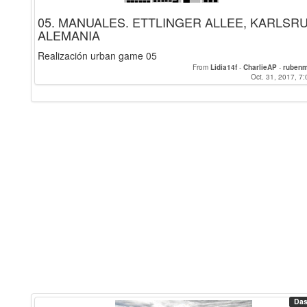
05. MANUALES. ETTLINGER ALLEE, KARLSR
ALEMANIA
Realización urban game 05
From
Lidia14f
-
CharlieAP
-
ruben
Oct. 31, 2017, 7:
Das