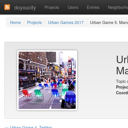
doyoucity
Projects
Users
Entries
Neighborh
Home
Projects
Urban Games 2017
Urban Game 5. Man
Ur
Ma
Topic 
Projec
Coord
<< Urban Game 4. Tejidos