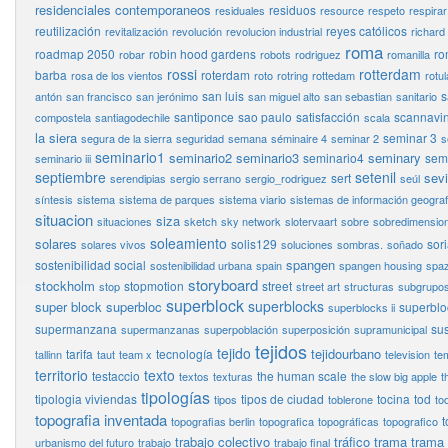
residenciales contemporaneos
residuos
residuales
resource
respeto
respirar
reutilización
reyes católicos
revitalización
revolución
revolucion industrial
richard
roma
roadmap 2050
robin hood gardens
ro
robar
robots
rodriguez
romanilla
rossi
rotterdam
barba
roterdam
rosa de los vientos
roto
rotring
rottedam
rotul
san luis
s
antón
san francisco
san jerónimo
san miguel alto
san sebastian
sanitario
santiponce
sao paulo
satisfacción
scannavin
compostela
santiagodechile
scala
la siera
seminar 3
segura de la sierra
seguridad
semana
séminaire 4
seminar 2
s
seminario1
seminario2
seminario3
seminary
seminario4
semi
seminario iii
septiembre
setenil
sevi
sert
serendipias
sergio serrano
sergio_rodriguez
seúl
síntesis
sistema
sistema de parques
sistema viario
sistemas de información geograf
situacion
siza
situaciones
sketch
sky network
slotervaart
sobre
sobredimensio
soleamiento
solares
solis129
sor
solares vivos
soluciones
sombras.
soñado
spangen
sostenibilidad social
sostenibilidad urbana
spain
spangen housing
spaz
storyboard
stockholm
stopmotion
street
stop
street art
structuras
subgrupo
superblock
superblocks
super block
superbloc
superbloc
superblocks ii
supermanzana
sus
supermanzanas
superpoblación
superposición
supramunicipal
tejidos
tejido
tejidourbano
tarifa
tecnología
tallinn
taut
team x
television
te
territorio
texto
testaccio
the human scale
textos
texturas
the slow big apple
t
tipologías
tipologia viviendas
tipos de ciudad
tocina
tod
tipos
toblerone
to
topografia inventada
t
topografias berlin
topografica
topográficas
topografico
trabajo colectivo
tráfico
trama
trama
urbanismo del futuro
trabajo
trabajo final