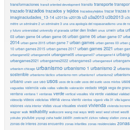
transporte
transpor
transformaciones
transito
transit oriented development
trazados
trazado
trazados y tejidos
trazas
trazar
t
trazadosytejidos
u3b2013
u3
u3a2013
imaginaciudades_13-14
u2013b
u2013a
u3
mètre
un séminaire 2
un séminaire 3
una
una apología del nopasanadismo
una de r
ur
unter den linden
urba
unwin
y futuro
universidad
university of granada
unus
urban game 06
03
urban game 04
urban game 05
urban game 07
urb
2014
urban games
urban game 7
urban game 2015
urban games 03
urban 
urban games 2021
10
urban games 2015
urban games 2017
urban ga
urban
urbangame05
urbangame02
urbangame04
urbangame07
urbangame14
urbangames2021
urbangames2022
urbangames3
urbangam
urbangames4
urbanismo
urbanismo 1
urbanismo 2
urbani
urbanism chicago
sostenible
urbanism
urbanismo táctico
urbanismo-rem
urbanismo1
urbanismo2
usos
urbano
usos
uso
urwin
use
usos de la calle
usos del suelo
usos mixtos
vega
valencia
vedado
vega de gran
vaguadas
valla
vallas
vallecillo
valoración
verde
ventana
via verde
ventana 1
ventanas
vertical
vesalles
viabilidad
vialidad
viena
vídeos
viento
videoclip
vidiclistas
vienna
vientos
viganò
villa 31
villa lugano
vivienda
visuales
visiones
vistas
vivaldi
vista interior
visual
vivienda increm
walkability
web
wagner
walk
walkscore
wang mai
ways
west
west street
west8
youtube
zaidín
yokubo
yoyogi
zaha hadid
zeekracht
zizkov railway station
zona a
zonas
zonas de interes
zonas encuentro
zonas infantiles
zonas residenciales