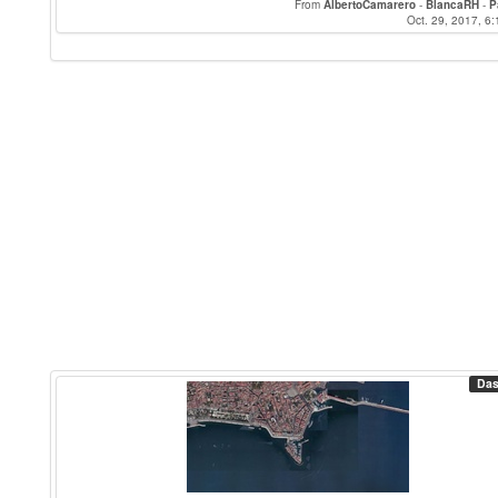
From
AlbertoCamarero
-
BlancaRH
-
P
Oct. 29, 2017, 6:
Das