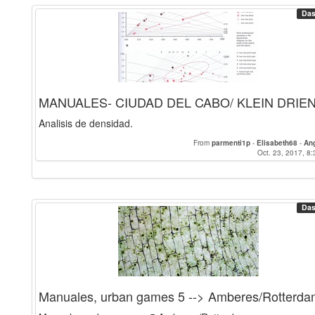
Das
MANUALES- CIUDAD DEL CABO/ KLEIN DRIE
Analisis de densidad.
From
parmenti1p
-
Elisabeth68
-
An
Oct. 23, 2017, 8:
Das
Manuales, urban games 5 --> Amberes/Rotterd