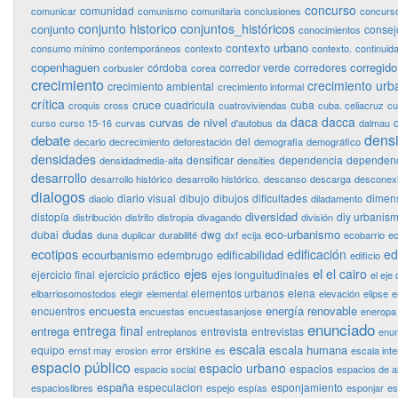
concurso
comunidad
comunicar
comunismo
comunitaria
conclusiones
concurso
conjunto historico
conjuntos_históricos
conjunto
consej
conocimientos
contexto urbano
consumo mínimo
contemporáneos
contexto
contexto.
continuid
copenhaguen
corregido
córdoba
corredor verde
corredores
corbusier
corea
crecimiento
crecimiento urb
crecimiento ambiental
crecimiento informal
crítica
cruce
cuadricula
cuba
croquis
cross
cuatroviviendas
cuba. celiacruz
cu
daca
dacca
curvas de nivel
curso
curso 15-16
curvas
d'autobus
da
dalmau
dens
debate
del
decarlo
decrecimiento
deforestación
demografia
demográfico
densidades
densificar
dependencia
dependenc
densidadmedia-alta
densities
desarrollo
desarrollo histórico
desarrollo histórico.
descanso
descarga
desconex
dialogos
diario visual
dibujo
dibujos
dificultades
dimen
diaolo
diladamento
diversidad
distopía
diy urbanis
distribución
distrito
distropia
divagando
división
dudas
eco-urbanismo
dubai
dwg
duna
duplicar
durabilité
dxf
ecija
ecobarrio
ec
ecotipos
edificación
ed
ecourbanismo
edificabilidad
edembrugo
edificio
ejes
el
el cairo
ejercicio final
ejercicio práctico
ejes longuitudinales
el eje 
elementos urbanos
elena
elbarriosomostodos
elegir
elemental
elevación
elipse
e
encuesta
energía renovable
encuentros
encuestas
encuestasanjose
eneropa
enunciado
entrega final
entrega
entrevista
entrevistas
entreplanos
enun
escala
escala humana
equipo
erskine
ernst may
erosion
error
es
escala int
espacio público
espacio urbano
espacios
espacio social
espacios de 
españa
especulacion
esponjamiento
espacioslibres
espejo
espías
esponjar
es