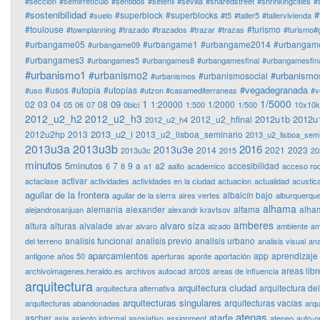
#sección
#semirretículo
#sentidos
#setenil
#sevilla
#sharedstreet
#shrinkingcities
#
#sostenibilidad
#
#superblock
#superblocks
#suelo
#t5
#taller5
#tallervivienda
#toulouse
#turismo
#townplanning
#trazado
#trazados
#trazar
#trazas
#turismo#
#urbangame05
#urbangame1
#urbangame2014
#urbangam
#urbangame09
#urbangames3
#urbangames5
#urbangames8
#urbangamesfinal
#urbangamesfina
#urbanismo1
#urbanismo2
#urbanismo
#urbanismosocial
#urbanismos
#vegadegranada
#usos
#utopia
#utopías
#uso
#utzon #casamediterraneas
#v
1
1/5000
09
02
03
04
08
1:20000
1/2000
05
06
07
0bici
1:500
1/500
10x10
2012_u2_h2
2012_u2_h3
2012u1b
2012u
2012_u2_hfinal
2012_u2_h4
2013_u2_i
2012u2hp
2013
2013_u2_lisboa_seminario
2013_u2_lisboa_semi
2013u3a
2013u3b
2016
2013u3e
2014
2021
2023
2013u3c
2015
20
minutos
5minutos
7
9
a
a2
accesibilidad
6
8
a1
aalto
academico
acceso ro
activar
actaclase
actividades
actividades en la ciudad
actuacion
actualidad
acustic
aguilar de la frontera
albaicín bajo
aguilar de la sierra
aires vertes
alburquerqu
alhama
alemania
alexander
alfama
alha
alejandrosanjuan
alexandr kravtsov
amberes
alvaro siza
altura
alturas
alvalade
alvar
alvaro
alzado
ambiente
am
analisis funcional
analisis previo
analisis urbano
del terreno
analisis visual
ana
aparcamientos
app
aprendizaje
antigone
años 50
aperturas
aponte
aportación
arcos
areas libr
archivoimagenes.heraldo.es
archivos autocad
areas de influencia
arquitectura
arquitectura ciudad
arquitectura de
arquitectura alternativa
arquitecturas singulares
arquitecturas vacías
arquitecturas abandonadas
arqu
atenas
atarfe
ascher
asia
asiento informal
asosiativo
assignment
ateneo
auto-o