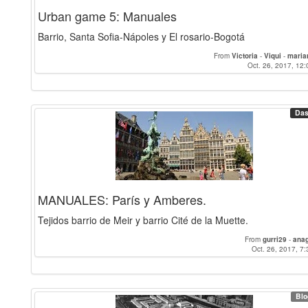
Urban game 5: Manuales
Barrio, Santa Sofia-Nápoles y El rosario-Bogotá
From
Victoria
-
Viqui
-
maria
Oct. 26, 2017, 12:
Das
MANUALES: París y Amberes.
Tejidos barrio de Meir y barrio Cité de la Muette.
From
gurri29
-
ana
Oct. 26, 2017, 7:
Blo