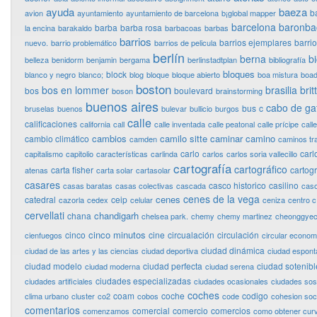
ayuda
baeza
b
avion
ayuntamiento
ayuntamiento de barcelona
b¡global mapper
barcelona
baronba
barba
barba rosa
la encina
barakaldo
barbacoas
barbas
barrios
barrios ejemplares
barri
nuevo.
barrio problemático
barrios de pelicula
berlín
berna
bi
belleza
benidorm
benjamin
bergama
berlinstadtplan
bibliografía
bloques
block
blanco y negro
blanco;
blog
bloque
bloque abierto
boa mistura
boad
boston
bos en lommer
brasilia
bri
bos
boulevard
boson
brainstorming
buenos aires
cabo de ga
bus
c
bruselas
buenos
bulevar
bullicio
burgos
calle
calificaciones
california
call
calle inventada
calle peatonal
calle prícipe
calle
cambios
camilo sitte
caminar
camino
cambio climático
camden
caminos tr
carlo
carl
capitalismo
capitolio
características
carlinda
carlos
carlos soria vallecillo
cartografía
cartográfico
carta fisher
cartog
atenas
carta solar
cartasolar
casares
casco historico
casilino
casas baratas
casas colectivas
cascada
cas
cenes de la vega
cenes
catedral
ceip
cazorla
cedex
celular
ceniza
centro c
cervellati
chandigarh
chana
chelsea park.
chemy
chemy martinez
cheonggye
cinco minutos
cinco
cine
circualación
circulación
cienfuegos
circular econo
ciudad dinámica
ciudad de las artes y las ciencias
ciudad deportiva
ciudad espon
ciudad modelo
ciudad perfecta
ciudad sotenibl
ciudad moderna
ciudad serena
ciudades especializadas
ciudades artificiales
ciudades ocasionales
ciudades sos
coches
coam
coche
codigo
clima urbano
cluster
co2
cobos
code
cohesion soci
comentarios
comercial
comercio
comercios
comenzamos
como obtener curv