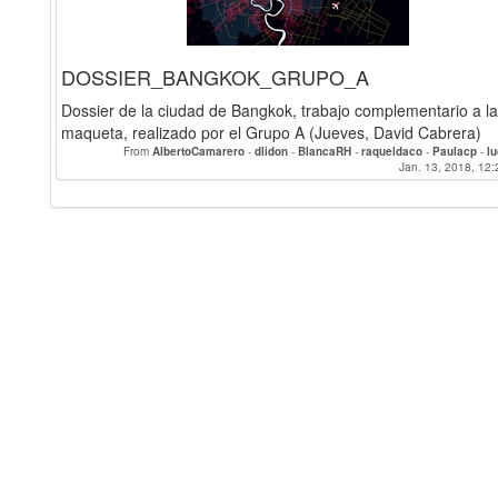
DOSSIER_BANGKOK_GRUPO_A
Dossier de la ciudad de Bangkok, trabajo complementario a la
maqueta, realizado por el Grupo A (Jueves, David Cabrera)
From
AlbertoCamarero
-
dlidon
-
BlancaRH
-
raqueldaco
-
Paulacp
-
l
LuisFernandoSR
Jan. 13, 2018, 12:
-