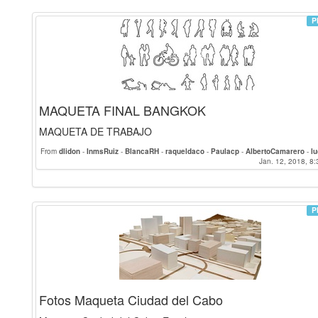
P
MAQUETA FINAL BANGKOK
MAQUETA DE TRABAJO
From
dlidon
-
InmsRuiz
-
BlancaRH
-
raqueldaco
-
Paulacp
-
AlbertoCamarero
-
l
LuisFernandoSR
-
Isaolf
-
verojas
-
ivanen
-
sainan
-
EugenioGRS
Jan. 12, 2018, 8:
-
joseol
-
lope
margama
-
Virgil
-
linzak0
-
alvarocantero
-
antoniomoreno
-
mariarokiski
-
gr
lauragc
-
Gianlucalab
-
NunziaCampione
-
matteoma
P
Fotos Maqueta Ciudad del Cabo