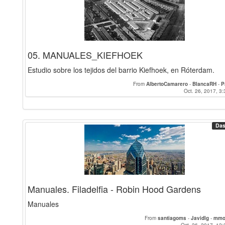
05. MANUALES_KIEFHOEK
Estudio sobre los tejidos del barrio Kiefhoek, en Róterdam.
From
AlbertoCamarero
-
BlancaRH
-
P
Oct. 26, 2017, 3:
Das
Manuales. Filadelfia - Robin Hood Gardens
Manuales
From
santiagoms
-
Javidlg
-
mmo