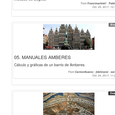
From
Francimartin97
-
Pabl
Oct. 25, 2017, 12:
Blo
05. MANUALES AMBERES
Cálculo y gráficas de un barrio de Amberes.
From
CarmenSuarez
-
jldelmoral
-
sar
Oct. 24, 2017, 11:
Das