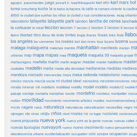
karl marx hof
juego
karl ehn
aguayo.
juansmandes
juncaril
k.
kaartinkaupunki
la
korea
kucha
la calle
kreuzberg
la baixa
la bazana
la camara viviente
la casilin
árbol
la ciudad que sueñan los niños
la ciudad y sus consideraciones. esag urbani
lafayette
lafayette park
lancha de cenes
lanchad
laboratorio
laindon
leccion
le corbusier
leccion 1
leccion 3
leccion 4
le mirail
leccion 2
leccion 6
lisbo
libertad
libro
limites
lineas
libera
libros
life
limite
limpia
linares
links
lirola
los angeles
lucena
los rosales
los carmenes
lost
lost rivers
loua
lozano
luce
manhattan
ma
malaga
malagueira
manifiesto
malampa
mambo
manjon
maqueta
mapa
m
mapas
maqueta 3d
map
urbanas
maq
maqueta grupal
master
martella
martin
masdar
martauregonz
martin wagner
master habilitante
medellin
media
medianeras
medidas
medieva
ciudades
media-alta densidad
mendoza
mesa redonda
mercado
metabolismo
mercancias
mesa
meteorolog
mi ciudad ideal
mexico
mezcla
mezcla social
microclima
microintervenciones
mic
model
modelo
mirada
miramar
mit
mobiliario
mobilidad
mobility
modelo12
modelo
montefrio
paisaje
montaje
montaña
montañas
monte;
monteluz
montpellier
monu
movilidad
motion
movimiento
movimiento artistico
muelles
mummelmannsberg
naturaleza
nagele
n
mvrdv
nasa.
naturalezas
naturalización
necessities
negro
niños
niveles
no
nociones
nijmegen
nilo
ninos
niñ@s
nivel
no lugar
nocionesur
nueva york
nueva propuesta
nueva york es la gente
nuevas
nuevas calles
nuevayork
nuevas tipologias
nuevo crecimiento
nuevo
nuevo pensamiento
n
ocupacion
ocio
obsolescencia urbana
occidentalización
occupation
octubre
ocupa