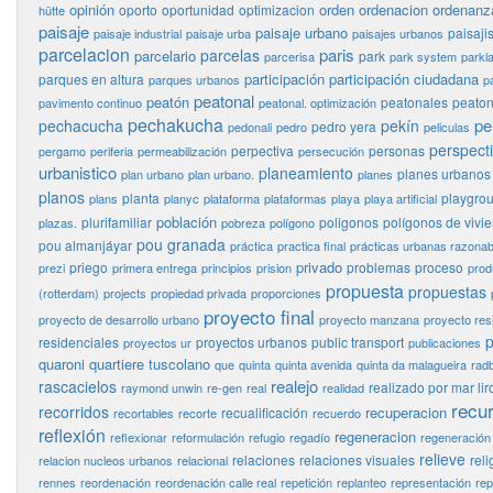
opinión
orden
ordenacion
ordenanz
oporto
oportunidad
optimizacion
hütte
paisaje
paisaje urbano
paisaj
paisaje industrial
paisaje urba
paisajes urbanos
parcelacion
paris
parcelas
parcelario
park
parcerisa
park system
parkl
participación
participación ciudadana
parques en altura
parques urbanos
p
peatonal
peatón
peatonales
peaton
pavimento continuo
peatonal. optimización
pechakucha
pe
pechacucha
pekín
pedro yera
pedonali
pedro
peliculas
perspect
perpectiva
personas
pergamo
periferia
permeabilización
persecución
urbanistico
planeamiento
planes urbanos
plan urbano
plan urbano.
planes
planos
planta
playgro
plans
planyc
plataforma
plataformas
playa
playa artificial
población
plurifamiliar
poligonos
polígonos de vivi
plazas.
pobreza
polígono
pou granada
pou almanjáyar
práctica
practica final
prácticas urbanas razonab
privado
priego
problemas
proceso
prezi
primera entrega
principios
prision
prod
propuesta
propuestas
(rotterdam)
projects
propiedad privada
proporciones
proyecto final
proyecto de desarrollo urbano
proyecto manzana
proyecto res
p
residenciales
proyectos urbanos
public transport
proyectos ur
publicaciones
quaroni
quartiere tuscolano
que
quinta
quinta avenida
quinta da malagueira
rad
realejo
rascacielos
realizado por mar lir
raymond unwin
re-gen
real
realidad
recu
recorridos
recuperacion
recualificación
recortables
recorte
recuerdo
reflexión
regeneracion
reflexionar
reformulación
refugio
regadío
regeneración
relieve
relaciones
relaciones visuales
reli
relacion nucleos urbanos
relacional
rennes
reordenación
reordenación calle real
repetición
replanteo
representación
rep