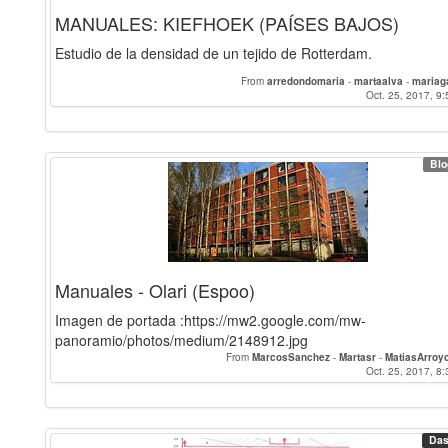
MANUALES: KIEFHOEK (PAÍSES BAJOS)
Estudio de la densidad de un tejido de Rotterdam.
From
arredondomaria
-
martaalva
-
mariag
Oct. 25, 2017, 9:
Blo
Manuales - Olari (Espoo)
Imagen de portada :https://mw2.google.com/mw-
panoramio/photos/medium/2148912.jpg
From
MarcosSanchez
-
Martasr
-
MatiasArroy
Oct. 25, 2017, 8:
Das