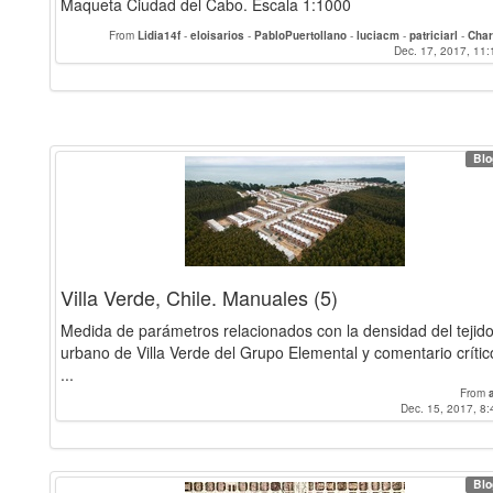
Maqueta Ciudad del Cabo. Escala 1:1000
From
Lidia14f
-
eloisarios
-
PabloPuertollano
-
luciacm
-
patriciarl
-
Cha
rubenmena97
-
pceacero
-
Sergio
-
Mati
-
Laurajm11
-
Pabloazpe
Dec. 17, 2017, 11:
-
yurig
Saradelgado
-
mariazrivas97
-
AndreaParra
-
bearuizc
-
Elisabeth68
-
An
Blo
Villa Verde, Chile. Manuales (5)
Medida de parámetros relacionados con la densidad del tejid
urbano de Villa Verde del Grupo Elemental y comentario crític
...
From
Dec. 15, 2017, 8:
Blo