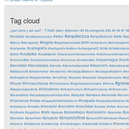
Tag cloud
't hool
¿qué cómo y por qué?
.
(jaén)
@#sketch
#3
#3.cartografía
#3d
#4
#6
#7
#
#arquitectura
#analisis
#árbol
#arquitecturas
#arte
#as
#análisisproyectivo
#bogota
#berna
#biocapacity
#bogotaesmeralda #2050 #urbanismo
#borneospore
#cartografía
#cartasolar
#cartografía #relieve #urbangame02
#chile
#chile#urban
#ciudades
#arbol
#ciudadjardin
#clasicoscomtemporaneos
#clasicoscontemporan
#copenhague
#cord
#communities
#composicionurbana
#concurso
#cooperation
#densidad
#densidades
#desarrollo
#density
#derechoalaciudad
#desolámoral
#doityourself
#dreamhamar
#ecobarrios
#ecologicalbalance
#ecologicalfootprint
#ec
#entregafinal
#equipamientos
#ernstmay
#espacio
#espacios
#espaciosvacios
#es
#grana
#fluvial
#formasurbanas
#formaurbana
#fragmentosytrazados
#francia
#indicadores
#ideascompositivas
#infraestructura
#infraestructuras
#intervención
#lacandelaria
#laciudadquesueñanlosniños
#lafayette
#lahabana
#lamartella
#leccio
#maqueta
#manzanas
#mapa
#mapas#chile#urbanismo
#maquetaurbanismo
#m
#monachil
#montefrío
#movilidad
#urbanismo
#modelo
#nantes
#niños
#normanf
#oslo
#paisesbajos
#parcelación
#pa
#ordinaria
#organizar
#paisaje
#parcelas
#proyectofinal
#proyecto
#posadas
#praunheim
#proyectofinaltoulouse
#quaro
#riomonac
#reserch
#residencia
#residencias
#richardrogers
#riederwald
#riodarro