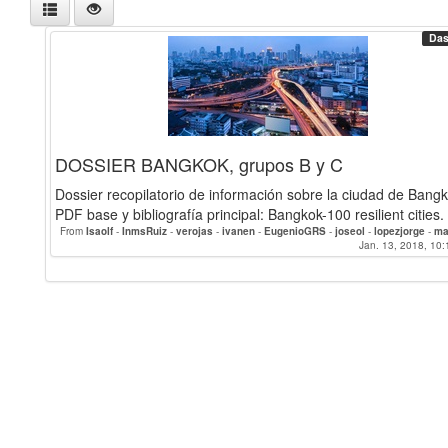
Das
DOSSIER BANGKOK, grupos B y C
Dossier recopilatorio de información sobre la ciudad de Bangk
PDF base y bibliografía principal: Bangkok-100 resilient cities.
From
Isaolf
-
InmsRuiz
-
verojas
-
ivanen
-
EugenioGRS
-
joseol
-
lopezjorge
-
ma
-
alvarocantero
-
antoniomoreno
-
mariarokiski
Jan. 13, 2018, 10:
-
grandas
-