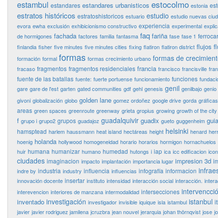
estocolmo
estambul
estandares urbanisticos
estandares
es
estonia
estratos históricos
estudio
estratoshistoricos
estuario
estudio nuevas ciu
experiencia
evora
ewha
exclusión
exhibicionismo constructivo
experimental
expli
faq
fachada
fariña
ferrocar
de hormigones
factores
familia
fantasma
fase
fase 1
flujos
f
finlandia
fisher
five minutes
five minutes cities
fixing
flatiron
flatiron district
formas
formas de crecimien
formación
formal
formas crecimiento urbano
francia
fragmentos
fragmentos residenciales
fracaso
francisco
francisville
fra
fuente de las batallas
funciones
fuente:
fuerte portuense
funcionamiento
fundaci
genil
gare
gare de l'est
garten
gated communities
gdf
gehl
genesis
genilbajo
genio
golden lane
givoni
globalización
globo
gomez ordoñez
google drive
gorda
gráficas
areas
green spaces
greenroute
greenway
grieta
gropius
growing
growth of the city
guadalquivir
f
guadix
guia
grupos
grupo i
grupo2
guadajoz
gueto
guggenheim
helsinki
hamsptead
harlem
haussmann
heat island
hectáreas
height
henard
her
holanda
hoenig
hollywood
homogeneidad
horario
horarios
hormigon
hornachuelos
humana
humanizar
humedad
iap
huir
humano
hutongs
i
ica
icc edificacion
ico
ciudades
impresion 3d
imaginacion
i
impacto
implantación
importancia lugar
infrae
industria
influencia
infografía
informacion
indre by
industry
influencias
insertar
innovación docente
instituto
intensidad
interacción social
interacción.
inter
intervencci
intersecciones
interevencion
interiores de manzana
intermodalidad
investigación
istanbul
inventado
i
investigador
invisible
iquique
isla
istambul
javier
javier rodriguez jamilena
jcruzbra
jean nouvel
jerarquia
johan thörnqvist
jose
j