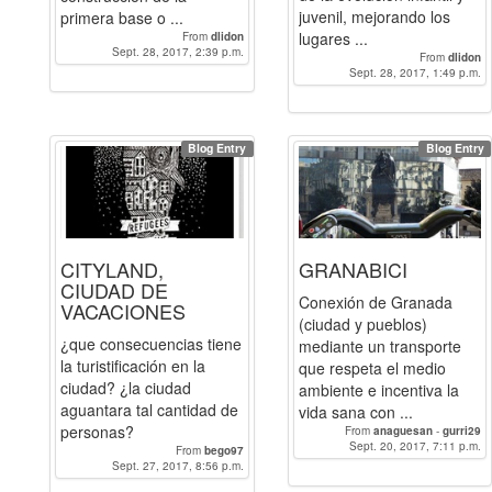
juvenil, mejorando los
primera base o ...
lugares ...
From
dlidon
Sept. 28, 2017, 2:39 p.m.
From
dlidon
Sept. 28, 2017, 1:49 p.m.
Blog Entry
Blog Entry
CITYLAND,
GRANABICI
CIUDAD DE
Conexión de Granada
VACACIONES
(ciudad y pueblos)
¿que consecuencias tiene
mediante un transporte
la turistificación en la
que respeta el medio
ciudad? ¿la ciudad
ambiente e incentiva la
aguantara tal cantidad de
vida sana con ...
personas?
From
anaguesan
-
gurri29
Sept. 20, 2017, 7:11 p.m.
From
bego97
Sept. 27, 2017, 8:56 p.m.