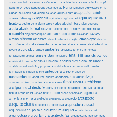
acequia
acceso rodado
accesos
acción
achitecture
acontecimientos
acp2
activar
acp3
acp4
acp5
acquabella
actaclase
actividades
actividades en la
adaptacion
adela
ciudad
actuacion
actualidad
acustica
ad nauseam
agua
agrícola
aguilar de la
administrativo
agora
agricultura
agrociudad
frontera
albaicín bajo
aguilar de la sierra
aires vertes
alburquerque
alcala la real
alcala
alcazaba
alconea del río
alcoy
aldo
aldo rossi
alejandría
alemania
alexander
alejandrosanjuan
alexandr kravtsov
alhama
almanjáyar
alfama
alhambra
alicante
alineacion
aljibe
almeria
almuñecar
alta densidad
alternativa
altura
alturas
alvalade
alta
alvar
amberes
alvaro siza
alvaro
alzado
ambiente
américa
américas
analisis
amsterdam
análisis barrios
amigabilidad
amigos
analaura
analisis funcional
analisis previo
analisis urbano
analisis del terreno
andar
analisis visual
analisis y propuesta
andalucia
ando
anillo verdes
antequera
animacion
animation
anpiro
antigone
años 50
aparcamientos
app
aprendizaje
aperturas
aponte
aportación
archidona
árbol
arboles
aprovechamiento
apuntes
árabe
aravena
architecture
archigram
archivoimagenes.heraldo.es
archivos autocad
arcos
areas libres
argentina
areas de influencia
areas principales
arquitecto
arq
armenia
arnhem
arqitecto
arqueología
arquiecto
arquitectura
arquitectura ciudad
arquitectura alternativa
arquitectura singular
arquitectura del paisaje
arquitectura verde
arquitecturas
arquitectura y urbanismo
arquitecturas abandonadas