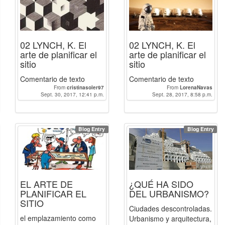
02 LYNCH, K. El
02 LYNCH, K. El
arte de planificar el
arte de planificar el
sitio
sitio
Comentario de texto
Comentario de texto
From
cristinasoler97
From
LorenaNavas
Sept. 30, 2017, 12:41 p.m.
Sept. 28, 2017, 8:58 p.m.
Blog Entry
Blog Entry
EL ARTE DE
¿QUÉ HA SIDO
PLANIFICAR EL
DEL URBANISMO?
SITIO
Ciudades descontroladas.
el emplazamiento como
Urbanismo y arquitectura,