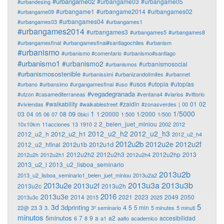
#urbangame02
#urbangame03
#urbangame05
#urbandesing
#urbangame1
#urbangame2014
#urbangames02
#urbangame09
#urbangames04
#urbangames03
#urbangames1
#urbangames2014
#urbangames3
#urbangames5
#urbangames8
#urbangamesfinal
#urbangamesfinal#santiagochiles
#urbanism
#urbanismo
#urbanismo #comentario
#urbanismo#santiago
#urbanismo1
#urbanismo2
#urbanismosocial
#urbanismos
#urbanismosostenible
#urbanissimi
#urbanizandolímites
#urbannet
#usos
#utopia
#utopías
#urbano
#urbansimo
#urgangamesfinal
#uso
#vegadegranada
#utzon #casamediterraneas
#ventana4
#viarios
#vittorio
#walkability
#zaidin
01
02
#viviendas
#walkablestreet
#zonasverdes
|
00
1
1/5000
09
03
04
08
1:20000
1/2000
05
06
07
0bici
1:500
1/500
2_belen_juet_miniou
10x10km
11acciones
13
1910
2
2002
2012
2012_u2_h2
2012_u2_h3
2012_u2_h1
2012_u2_h
2012_u2_h4
2012u2b
2012u2e
2012u2f
2012u1b
2012u1d
2012_u2_hfinal
2012u2h2
2012u2h3
2012u2hp
2013
2012u2h
2012u2h1
2012u2h4
2013_u2_i
2013_u2_lisboa_seminario
2013u2b
2013_u2_lisboa_seminario1_belen_juet_miniou
2013u2a2
2013u3a
2013u3b
2013u2e
2013u2f
2013u2c
2013u2h
2016
2013u3e
2014
2021
2023
2049
2050
2013u3c
2015
2025
5
3d
3dprinting
4
3
5
5 min
22@
23
3.
3º seminario
5 minutes
5 minuti
minutos
5minutos
7
9
a
a2
accesibilidad
6
8
a1
aalto
academico