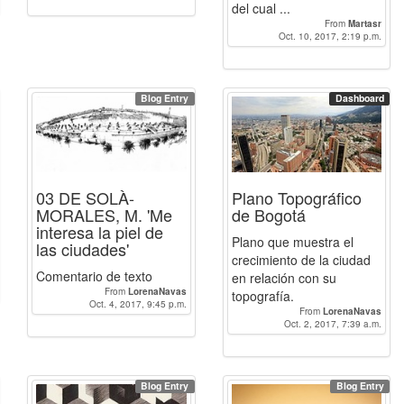
del cual ...
From
Martasr
Oct. 10, 2017, 2:19 p.m.
Blog Entry
Dashboard
03 DE SOLÀ-
Plano Topográfico
MORALES, M. 'Me
de Bogotá
interesa la piel de
Plano que muestra el
las ciudades'
crecimiento de la ciudad
Comentario de texto
en relación con su
From
LorenaNavas
topografía.
Oct. 4, 2017, 9:45 p.m.
From
LorenaNavas
Oct. 2, 2017, 7:39 a.m.
Blog Entry
Blog Entry