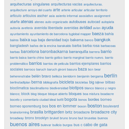
arquitecturas singulares
arquitecturas vacías
arquitecturas.
arte
arquitecture
arroyo del cuarto
arterie
articular
articular territorio
articulo
artículos
ascher
asia
asiento informal
asosiativo
assignment
atenas
atarfe
autobuses
autocad
ateneo
auto-organizado
autopista
avidad
ayuda
avenida liberdade
avenidas
autovia
avefenix
avion
baeza
bahía
ayuntamiento
ayuntamiento de barcelona
b¡global mapper
baixa
bangkok
baja densidad
bakema
bajo
baires
baja
banco
bangladesh
barba
barba rosa
baños de la encina
barakaldo
barbacoas
barrio
barcelona
baronbackarna
barranquilla
barbas
barrera
barrio baixa
barrio chino
barrio gotico
barrio marginal
barrio nuevo.
barrio
barrios
barrios ejemplares
barrios
problemático
barrios de pelicula
baza
sociales
barroco
baruch
baruch givoni
basura
bcn
bear
berlín
belén bravo
beherenstrabe
belleza
benidorm
benjamin
bergama
berna
bicicleta
big
bilbao
berlinstadtplan
bibliografía
bicicletas
bijlmer
biotipos
bioclimatica
bioclimatismo
biodiversidad
blanco
blanco y negro
bloques
block
blanco;
blog
bloque
bloque abierto
boa mistura
boadacre
bogota
bordes
borneo
boceto y comentario ciudad ideal
bofill
bonos
boston
bos en lommer
borneo sporemburg
bos
boulevard
boson
brasilia
brittgarden
broadacre city
britz
broadacre
brainstorming
bronx
brooklyn
broadway
bruket
bruno
bruno taut
bruselas
buenos
buenos aires
cabo de gata
bus
c
bulevar
bullicio
burgos