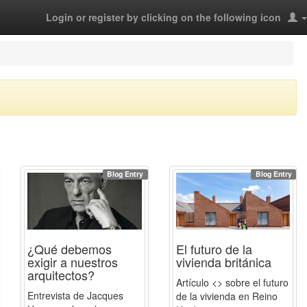
Login or register by clicking on the following icon
Blog Entry
Blog Entry
¿Qué debemos
El futuro de la
exigir a nuestros
vivienda británica
arquitectos?
Artículo <> sobre el futuro
Entrevista de Jacques
de la vivienda en Reino