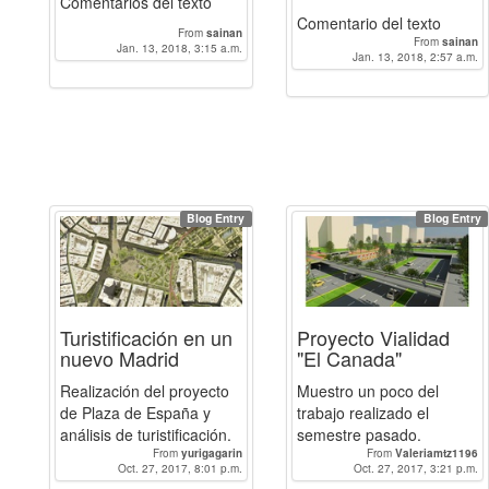
Comentarios del texto
Comentario del texto
From
sainan
From
sainan
Jan. 13, 2018, 3:15 a.m.
Jan. 13, 2018, 2:57 a.m.
Blog Entry
Blog Entry
Turistificación en un
Proyecto Vialidad
nuevo Madrid
"El Canada"
Realización del proyecto
Muestro un poco del
de Plaza de España y
trabajo realizado el
análisis de turistificación.
semestre pasado.
From
yurigagarin
From
Valeriamtz1196
Oct. 27, 2017, 8:01 p.m.
Oct. 27, 2017, 3:21 p.m.