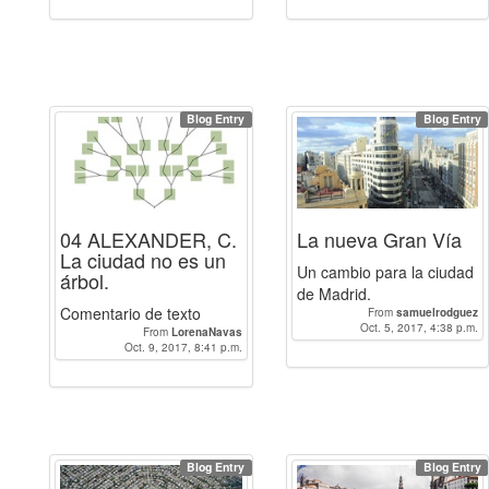
Blog Entry
Blog Entry
04 ALEXANDER, C.
La nueva Gran Vía
La ciudad no es un
Un cambio para la ciudad
árbol.
de Madrid.
Comentario de texto
From
samuelrodguez
Oct. 5, 2017, 4:38 p.m.
From
LorenaNavas
Oct. 9, 2017, 8:41 p.m.
Blog Entry
Blog Entry