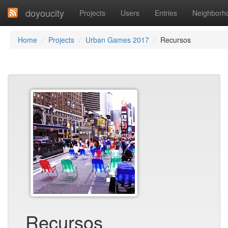
doyoucity
Projects
Users
Entries
Neighborh
Home
Projects
Urban Games 2017
Recursos
Recursos