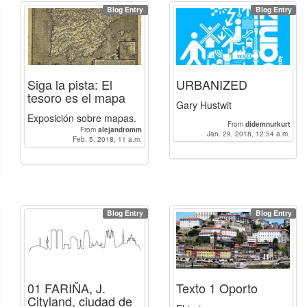
Blog Entry
Blog Entry
Siga la pista: El
URBANIZED
tesoro es el mapa
Gary Hustwit
Exposición sobre mapas.
From
didemnurkurt
From
alejandromm
Jan. 29, 2018, 12:54 a.m.
Feb. 5, 2018, 11 a.m.
Blog Entry
Blog Entry
01 FARIÑA, J.
Texto 1 Oporto
Cityland, ciudad de