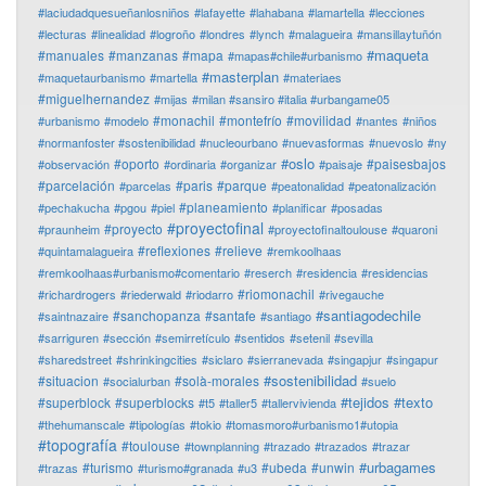
#laciudadquesueñanlosniños
#lafayette
#lahabana
#lamartella
#lecciones
#lecturas
#linealidad
#logroño
#londres
#lynch
#malagueira
#mansillaytuñón
#maqueta
#manuales
#manzanas
#mapa
#mapas#chile#urbanismo
#masterplan
#maquetaurbanismo
#martella
#materiaes
#miguelhernandez
#mijas
#milan #sansiro #italia #urbangame05
#monachil
#montefrío
#movilidad
#urbanismo
#modelo
#nantes
#niños
#normanfoster #sostenibilidad
#nucleourbano
#nuevasformas
#nuevoslo
#ny
#oslo
#oporto
#paisesbajos
#observación
#ordinaria
#organizar
#paisaje
#parcelación
#paris
#parque
#parcelas
#peatonalidad
#peatonalización
#planeamiento
#pechakucha
#pgou
#piel
#planificar
#posadas
#proyectofinal
#proyecto
#praunheim
#proyectofinaltoulouse
#quaroni
#reflexiones
#relieve
#quintamalagueira
#remkoolhaas
#remkoolhaas#urbanismo#comentario
#reserch
#residencia
#residencias
#riomonachil
#richardrogers
#riederwald
#riodarro
#rivegauche
#santiagodechile
#sanchopanza
#santafe
#saintnazaire
#santiago
#sarriguren
#sección
#semirretículo
#sentidos
#setenil
#sevilla
#sharedstreet
#shrinkingcities
#siclaro
#sierranevada
#singapjur
#singapur
#sostenibilidad
#situacion
#solà-morales
#socialurban
#suelo
#tejidos
#texto
#superblock
#superblocks
#t5
#taller5
#tallervivienda
#thehumanscale
#tipologías
#tokio
#tomasmoro#urbanismo1#utopia
#topografía
#toulouse
#townplanning
#trazado
#trazados
#trazar
#urbagames
#turismo
#ubeda
#unwin
#trazas
#turismo#granada
#u3