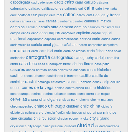
cairo
cabodegata
cadiz
cajar
cálculo
cad
cadenaser
cálculos
calle
calendario
calidad
calificaciones
california
call
calle inventada
calles
calles y trazas
calle peatonal
calle prícipe
calle real
calles lentas
camas
cambio climático
calma
cámara
cámaras
camberra
cambio
cambios
camilo sitte
caminar
camino
camden
caminos transversales
capas
caos
capileira
capital
campo
cañas
caño
capetown
capital
relacional
carlo
capitalismo
capitolio
características
carlinda
carlos
carlos
carlota amat y juan cañabate
soria vallecillo
caron
carpenter
carpintero
carratraca
carrilbici
carta
carta fisher
carril
carta de atenas
carta solar
cartografía
cartográfico
cartography
cartuja
cartasolar
cartulina
casa bloc
casa de las flores
casa
casa cuádruplex
casa patio
casares
casco historico
casas baratas
casas colectivas
cascada
casilino
castillo
castillo de
casos urbanos
castellar de la frontera
castril
castellar
catedral
ceip
catalogo
catástrofe
cazorla
cedex
celular
cenes de la vega
cenes
centro histórico
ceniza
centro cívico
centroeuropa
centros
centros urbanos
cereal
cerro
cerro san miguel
cervellati
chandigarh
chana
chelsea park.
chemy
chemy martinez
chicago
chiado
chile
china
children
cheonggyecheo
ciclovía
cinco minutos
cielo
cinco
cidade da cultura
ciencia ficción
cienfuegos
city
cine
circualación
circulación
cityland
circular economy
cita
ciudad
cityscience
cityscope
ciuad peatonal
ciuadad
ciudad cuadrada
ciudad dinámica