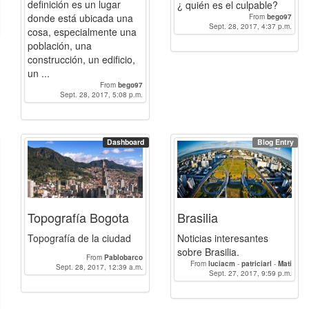
definición es un lugar
¿ quién es el culpable?
donde está ubicada una
From
bego97
Sept. 28, 2017, 4:37 p.m.
cosa, especialmente una
población, una
construcción, un edificio,
un ...
From
bego97
Sept. 28, 2017, 5:08 p.m.
Dashboard
Blog Entry
Topografía Bogota
Brasilia
Topografía de la ciudad
Noticias interesantes
sobre Brasilia.
From
Pablobarco
From
luciacm
-
patriciarl
-
Mati
Sept. 28, 2017, 12:39 a.m.
Sept. 27, 2017, 9:59 p.m.