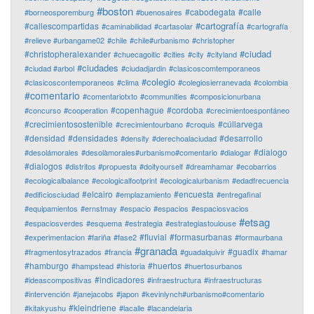
#boston
#cabodegata
#calle
#borneosporemburg
#buenosaires
#cartografía
#callescompartidas
#caminabilidad
#cartasolar
#cartografía
#relieve #urbangame02
#chile
#chile#urbanismo
#christopher
#ciudad
#christopheralexander
#chuecagoitic
#cities
#city
#cityland
#ciudades
#ciudad #arbol
#ciudadjardin
#clasicoscomtemporaneos
#colegio
#clasicoscontemporaneos
#clima
#colegiosierranevada
#colombia
#comentario
#comentariotxto
#communities
#composicionurbana
#copenhague
#cordoba
#concurso
#cooperation
#crecimientoespontáneo
#crecimientosostenible
#cúllarvega
#crecimientourbano
#croquis
#densidad
#densidades
#desarrollo
#density
#derechoalaciudad
#dialogo
#desolámorales
#desolàmorales#urbanismo#comentario
#dialogar
#dialogos
#distritos #propuesta
#doityourself
#dreamhamar
#ecobarrios
#ecologicalbalance
#ecologicalfootprint
#ecologicalurbanism
#edadfrecuencia
#elcairo
#encuesta
#edificiosciudad
#emplazamiento
#entregafinal
#equipamientos
#ernstmay
#espacio
#espacios
#espaciosvacios
#etsag
#espaciosverdes
#esquema
#estrategia
#estrategiastoulouse
#fluvial
#formasurbanas
#experimentacion
#fariña
#fase2
#formaurbana
#granada
#guadix
#fragmentosytrazados
#francia
#guadalquivir
#hamar
#hamburgo
#huertos
#hampstead
#historia
#huertosurbanos
#indicadores
#ideascompositivas
#infraestructura
#infraestructuras
#intervención
#janejacobs
#japon
#kevinlynch#urbanismo#comentario
#kleindriene
#kitakyushu
#lacalle
#lacandelaria