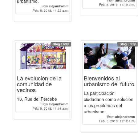
urbanismo.
From
alejandromm
Feb. 5, 2018, 11:19 a.m.
From
alejandromm
Feb. 5, 2018, 11:22 a.m.
Blog Entry
Blog Entry
La evolución de la
Bienvenidos al
comunidad de
urbanismo del futuro
vecinos
La participación
13, Rue del Percebe
ciudadana como solución
From
alejandromm
a los problemas del
Feb. 5, 2018, 11:14 a.m.
urbanismo.
From
alejandromm
Feb. 5, 2018, 11:12 a.m.