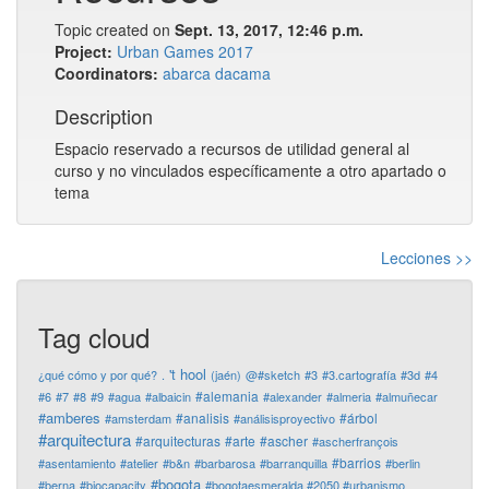
Topic created on
Sept. 13, 2017, 12:46 p.m.
Project:
Urban Games 2017
Coordinators:
abarca
dacama
Description
Espacio reservado a recursos de utilidad general al
curso y no vinculados específicamente a otro apartado o
tema
Lecciones >>
Tag cloud
't hool
¿qué cómo y por qué?
.
(jaén)
@#sketch
#3
#3.cartografía
#3d
#4
#alemania
#6
#7
#8
#9
#agua
#albaicin
#alexander
#almeria
#almuñecar
#amberes
#analisis
#árbol
#amsterdam
#análisisproyectivo
#arquitectura
#arquitecturas
#arte
#ascher
#ascherfrançois
#barrios
#asentamiento
#atelier
#b&n
#barbarosa
#barranquilla
#berlin
#bogota
#berna
#biocapacity
#bogotaesmeralda #2050 #urbanismo