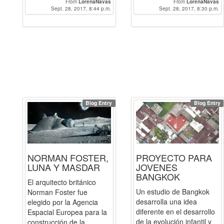
From
LorenaNavas
From
LorenaNavas
Sept. 28, 2017, 8:44 p.m.
Sept. 28, 2017, 8:30 p.m.
Blog Entry
Blog Entry
NORMAN FOSTER,
PROYECTO PARA
LUNA Y MASDAR
JOVENES
BANGKOK
El arquitecto británico
Un estudio de Bangkok
Norman Foster fue
desarrolla una idea
elegido por la Agencia
diferente en el desarrollo
Espacial Europea para la
de la evolución infantil y
construcción de la