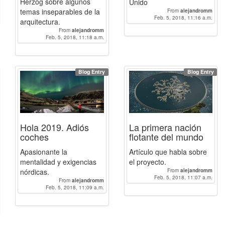
Herzog sobre algunos
Unido
temas inseparables de la
From
alejandromm
Feb. 5, 2018, 11:16 a.m.
arquitectura.
From
alejandromm
Feb. 5, 2018, 11:18 a.m.
Blog Entry
Blog Entry
Hola 2019. Adiós
La primera nación
coches
flotante del mundo
Apasionante la
Artículo que habla sobre
mentalidad y exigencias
el proyecto.
nórdicas.
From
alejandromm
Feb. 5, 2018, 11:07 a.m.
From
alejandromm
Feb. 5, 2018, 11:09 a.m.