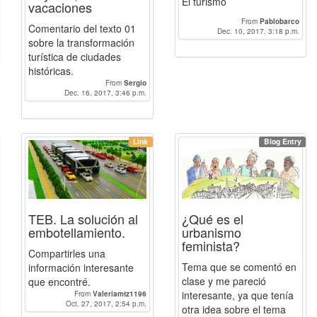
El turismo
vacaciones
From
Pablobarco
Comentario del texto 01
Dec. 10, 2017, 3:18 p.m.
sobre la transformación
turística de ciudades
históricas.
From
Sergio
Dec. 16, 2017, 3:46 p.m.
Link
Blog Entry
TEB. La solución al
¿Qué es el
embotellamiento.
urbanismo
feminista?
Compartirles una
Tema que se comentó en
información interesante
clase y me pareció
que encontré.
interesante, ya que tenía
From
Valeriamtz1196
Oct. 27, 2017, 2:54 p.m.
otra idea sobre el tema