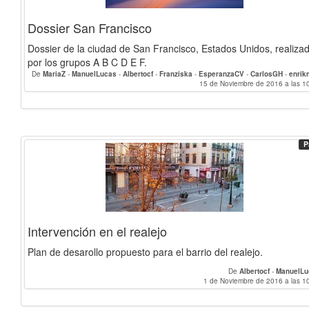
Dossier San Francisco
Dossier de la ciudad de San Francisco, Estados Unidos, realiza
por los grupos A B C D E F.
De
MariaZ
-
ManuelLucas
-
Albertocf
-
Franziska
-
EsperanzaCV
-
CarlosGH
-
enri
DobleMer
-
Laurarguezs
-
Berta
-
rodriruizl
-
martinasegafredo
15 de Noviembre de 2016 a las 1
-
matteo
-
Rang
-
San
Morgane_Sanchez
-
Daniela_Maqueo
-
jesustorres
-
jagarzon
-
mmvdal
-
marinarey
-
Mariachiarafalco
-
chaimaba
P
Intervención en el realejo
Plan de desarollo propuesto para el barrio del realejo.
De
Albertocf
-
ManuelLu
1 de Noviembre de 2016 a las 1