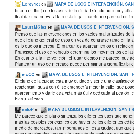
Lore91ct
en
MAPA DE USOS E INTERVENCIÓN. SA
bueno el dibujo de los usos de la ciudad simple pero muy efica
final dar una nueva vida a este lugar muerto me parece bonita
LauraMGlez
en
MAPA DE USOS E INTERVENCIÓN. 
Pienso que las intervenciones en los vacíos mal utilizados de 
que el plano general de usos en vez de centrarse tanto en la ar
es lo que os interesa. El marcar los aparcamientos en relaci
Francisco el uso de vehículo determina los movimientos de la
En cuanto a la intervención, el lugar elegido me parece muy a
Plantear un uso de mercado puede permitir una cierta flexibilid
eloCC
en
MAPA DE USOS E INTERVENCIÓN. SAN F
El plano de la ciudad está muy cuidado y tiene una clasificaci
residencial, quizá con él se entendería mejor la calle, que po
aparcamiento y darle otra vida más útil y dedicada al peatón,
bien justificado.
saloR
en
MAPA DE USOS E INTERVENCIÓN. SAN F
Me parece que el plano sintetiza los diferentes usos que tienen
más las posibles conexiones que hay entre los diferentes edifi
medio de mercados, tan importantes en esta ciudad, aun que ta
esas parcelas destinadas a la estación de coches me parece