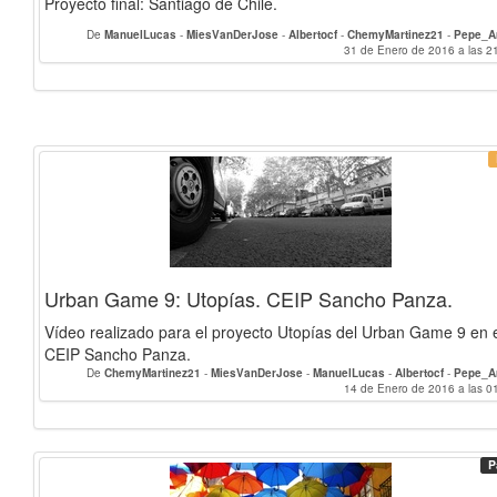
Proyecto final: Santiago de Chile.
De
ManuelLucas
-
MiesVanDerJose
-
Albertocf
-
ChemyMartinez21
-
Pepe_A
31 de Enero de 2016 a las 2
Urban Game 9: Utopías. CEIP Sancho Panza.
Vídeo realizado para el proyecto Utopías del Urban Game 9 en 
CEIP Sancho Panza.
De
ChemyMartinez21
-
MiesVanDerJose
-
ManuelLucas
-
Albertocf
-
Pepe_A
14 de Enero de 2016 a las 0
P