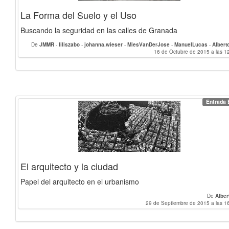
La Forma del Suelo y el Uso
Buscando la seguridad en las calles de Granada
De
JMMR
-
liliszabo
-
johanna.wieser
-
MiesVanDerJose
-
ManuelLucas
-
Albert
fezago
-
jcatinaud
16 de Octubre de 2015 a las 1
-
ChemyMartinez21
-
Pepe_A
Entrada 
El arquitecto y la ciudad
Papel del arquitecto en el urbanismo
De
Alber
29 de Septiembre de 2015 a las 1