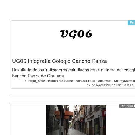
Fot
UG06 Infografía Colegio Sancho Panza
Resultado de los indicadores estudiados en el entorno del coleg
Sancho Panza de Granada.
De
Pepe_Amat
-
MiesVanDerJose
-
ManuelLucas
-
Albertocf
-
ChemyMartine
17 de Noviembre de 2015 a las 1
Entrada 