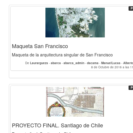
P
Maqueta San Francisco
Maqueta de la arquitectura singular de San Francisco
De
Laurarguezs
-
abarca
-
abarca_admin
-
dacama
-
ManuelLucas
-
Albert
Franziska
-
EsperanzaCV
-
CarlosGH
-
enrikmc
-
DobleMer
8 de Octubre de 2016 a las 1
-
rodriruizl
-
MariaZ
-
ma
-
Rang
-
Sandra
-
Daniela_Maqueo
-
jesustorres
-
jagarzon
-
mmvdal
-
marinarey
Mariachiarafalco
-
chaimaba
P
PROYECTO FINAL. Santiago de Chile