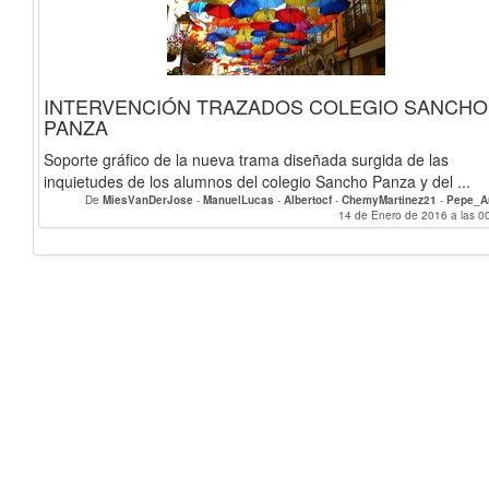
INTERVENCIÓN TRAZADOS COLEGIO SANCHO
PANZA
Soporte gráfico de la nueva trama diseñada surgida de las
inquietudes de los alumnos del colegio Sancho Panza y del ...
De
MiesVanDerJose
-
ManuelLucas
-
Albertocf
-
ChemyMartinez21
-
Pepe_A
14 de Enero de 2016 a las 0