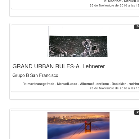
De
Albertocf
-
ManuelLu
25 de Noviembre de 2016 a las 1
P
GRAND URBAN RULES-A. Lehnerer
Grupo B San Francisco
De
martinasegafredo
-
ManuelLucas
-
Albertocf
-
enrikmc
-
DobleMer
-
rodriru
Morgane_Sanchez
23 de Noviembre de 2016 a las 1
-
Daniela_Maqueo
-
jaga
P