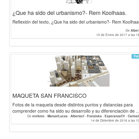
¿Que ha sido del urbanismo?- Rem Koolhaas.
Reflexión del texto, ¿Que ha sido del urbanismo?- Rem Koolhaa
De
Alber
15 de Enero de 2017 a las 1
Fot
MAQUETA SAN FRANCISCO
Fotos de la maqueta desde distintos puntos y distancias para
comprender como ha sido su desarrollo y su diferenciación de ..
De
enrikmc
-
ManuelLucas
-
Albertocf
-
Franziska
-
EsperanzaCV
-
Carlo
Laurarguezs
-
Berta
-
rodriruizl
-
martinasegafredo
14 de Diciembre de 2016 a las 1
-
MariaZ
-
matteo
-
Rang
-
San
Morgane_Sanchez
-
Daniela_Maqueo
-
jagarzon
-
mmvdal
-
marinarey
Mariachiarafalco
-
chaimaba