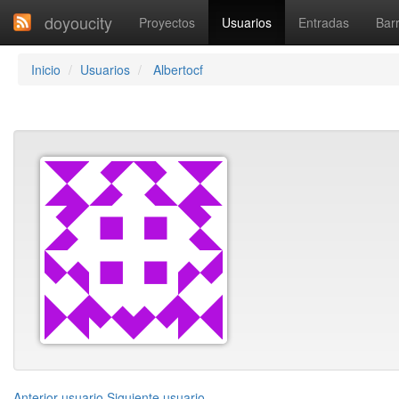
doyoucity
Proyectos
Usuarios
Entradas
Barr
Inicio
Usuarios
Albertocf
Anterior usuario
Siguiente usuario