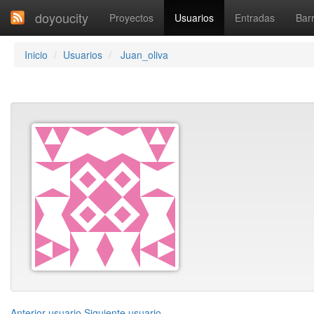
doyoucity
Proyectos
Usuarios
Entradas
Barr
Inicio
Usuarios
Juan_oliva
Anterior usuario
Siguiente usuario