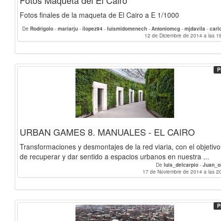
Fotos Maqueta del El Cairo
Fotos finales de la maqueta de El Cairo a E 1/1000
De
Rodrigolo
-
mariarju
-
ilopez94
-
luismidomenech
-
Antoniomcg
-
mjdavila
-
carl
-
LauraPerez
-
luis_delcarpio
-
Jaoc
-
martaesse
12 de Diciembre de 2014 a las 1
-
mariiagamez
-
leticiaol
Juan_oliva
-
RaquelCR
-
Beatriz.MC
-
Oscar_GF
-
angelagg
-
alfredovizca
anaroldan
-
bcourbon
-
DoyouSera
-
philip
P
URBAN GAMES 8. MANUALES - EL CAIRO
Transformaciones y desmontajes de la red viaria, con el objetivo
de recuperar y dar sentido a espacios urbanos en nuestra ...
De
luis_delcarpio
-
Juan_o
17 de Noviembre de 2014 a las 2
P