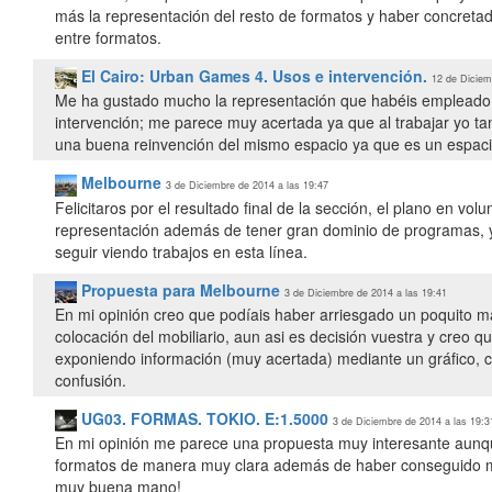
más la representación del resto de formatos y haber concreta
entre formatos.
El Cairo: Urban Games 4. Usos e intervención.
12 de Diciem
Me ha gustado mucho la representación que habéis empleado en 
intervención; me parece muy acertada ya que al trabajar yo ta
una buena reinvención del mismo espacio ya que es un espaci
Melbourne
3 de Diciembre de 2014 a las 19:47
Felicitaros por el resultado final de la sección, el plano en vol
representación además de tener gran dominio de programas, 
seguir viendo trabajos en esta línea.
Propuesta para Melbourne
3 de Diciembre de 2014 a las 19:41
En mi opinión creo que podíais haber arriesgado un poquito m
colocación del mobiliario, aun asi es decisión vuestra y creo qu
exponiendo información (muy acertada) mediante un gráfico, cla
confusión.
UG03. FORMAS. TOKIO. E:1.5000
3 de Diciembre de 2014 a las 19:3
En mi opinión me parece una propuesta muy interesante aunque
formatos de manera muy clara además de haber conseguido muy 
muy buena mano!