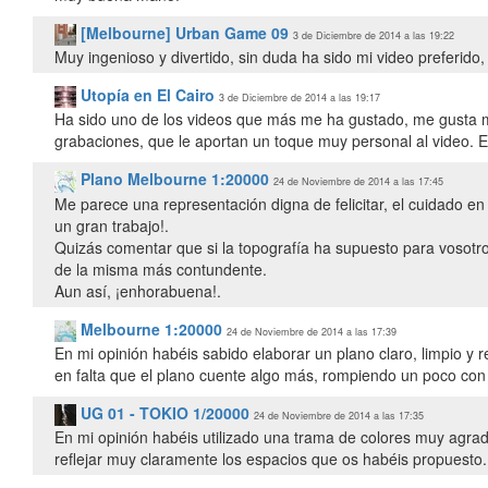
[Melbourne] Urban Game 09
3 de Diciembre de 2014 a las 19:22
Muy ingenioso y divertido, sin duda ha sido mi video preferido
Utopía en El Cairo
3 de Diciembre de 2014 a las 19:17
Ha sido uno de los videos que más me ha gustado, me gusta 
grabaciones, que le aportan un toque muy personal al video. 
Plano Melbourne 1:20000
24 de Noviembre de 2014 a las 17:45
Me parece una representación digna de felicitar, el cuidado en l
un gran trabajo!.
Quizás comentar que si la topografía ha supuesto para vosotro
de la misma más contundente.
Aun así, ¡enhorabuena!.
Melbourne 1:20000
24 de Noviembre de 2014 a las 17:39
En mi opinión habéis sabido elaborar un plano claro, limpio y
en falta que el plano cuente algo más, rompiendo un poco con
UG 01 - TOKIO 1/20000
24 de Noviembre de 2014 a las 17:35
En mi opinión habéis utilizado una trama de colores muy agra
reflejar muy claramente los espacios que os habéis propuesto.