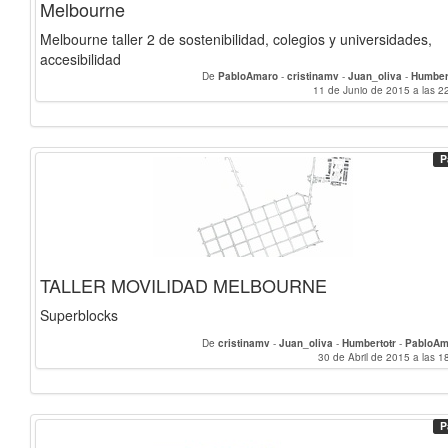
Melbourne
Melbourne taller 2 de sostenibilidad, colegios y universidades,
accesibilidad
De
PabloAmaro
-
cristinamv
-
Juan_oliva
-
Humber
11 de Junio de 2015 a las 2
P
TALLER MOVILIDAD MELBOURNE
Superblocks
De
cristinamv
-
Juan_oliva
-
Humbertotr
-
PabloAm
30 de Abril de 2015 a las 1
P