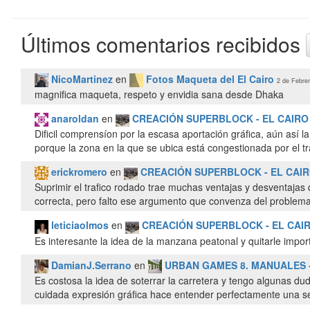
Últimos comentarios recibidos
NicoMartinez
en
Fotos Maqueta del El Cairo
2 de Febrer
magnifica maqueta, respeto y envidia sana desde Dhaka
anaroldan
en
CREACIÓN SUPERBLOCK - EL CAIRO
Dificil comprensíon por la escasa aportación gráfica, aún así
porque la zona en la que se ubica está congestionada por el trá
erickromero
en
CREACIÓN SUPERBLOCK - EL CAI
Suprimir el trafico rodado trae muchas ventajas y desventajas q
correcta, pero falto ese argumento que convenza del problema
leticiaolmos
en
CREACIÓN SUPERBLOCK - EL CAI
Es interesante la idea de la manzana peatonal y quitarle impor
DamianJ.Serrano
en
URBAN GAMES 8. MANUALES -
Es costosa la idea de soterrar la carretera y tengo algunas d
cuidada expresión gráfica hace entender perfectamente una se