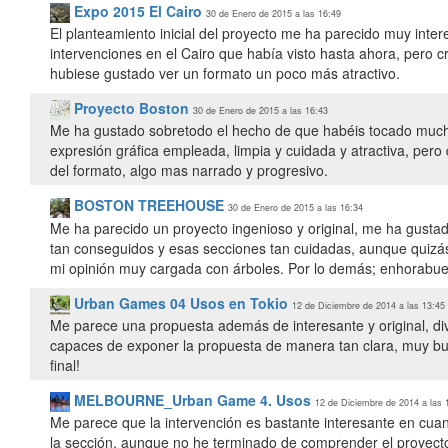
Expo 2015 El Cairo
30 de Enero de 2015 a las 16:49
El planteamiento inicial del proyecto me ha parecido muy inter
intervenciones en el Cairo que había visto hasta ahora, pero 
hubiese gustado ver un formato un poco más atractivo.
Proyecto Boston
30 de Enero de 2015 a las 16:43
Me ha gustado sobretodo el hecho de que habéis tocado muchos 
expresión gráfica empleada, limpia y cuidada y atractiva, p
del formato, algo mas narrado y progresivo.
BOSTON TREEHOUSE
30 de Enero de 2015 a las 16:34
Me ha parecido un proyecto ingenioso y original, me ha gusta
tan conseguidos y esas secciones tan cuidadas, aunque quizás
mi opinión muy cargada con árboles. Por lo demás; enhorabu
Urban Games 04 Usos en Tokio
12 de Diciembre de 2014 a las 13:45
Me parece una propuesta además de interesante y original, di
capaces de exponer la propuesta de manera tan clara, muy bu
final!
MELBOURNE_Urban Game 4. Usos
12 de Diciembre de 2014 a las 
Me parece que la intervención es bastante interesante en cua
la sección, aunque no he terminado de comprender el proyecto