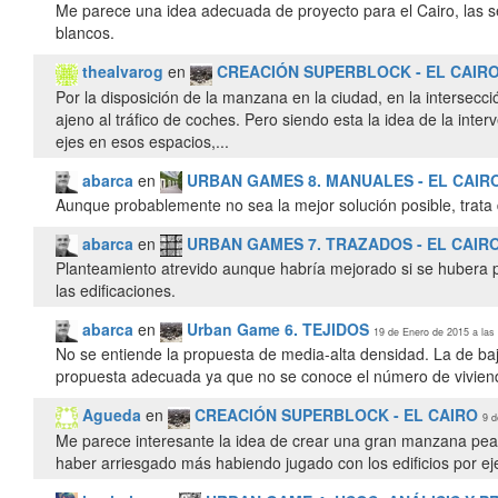
Me parece una idea adecuada de proyecto para el Cairo, las 
blancos.
thealvarog
en
CREACIÓN SUPERBLOCK - EL CAIR
Por la disposición de la manzana en la ciudad, en la intersec
ajeno al tráfico de coches. Pero siendo esta la idea de la inte
ejes en esos espacios,...
abarca
en
URBAN GAMES 8. MANUALES - EL CAIR
Aunque probablemente no sea la mejor solución posible, trata
abarca
en
URBAN GAMES 7. TRAZADOS - EL CAIR
Planteamiento atrevido aunque habría mejorado si se hubera pr
las edificaciones.
abarca
en
Urban Game 6. TEJIDOS
19 de Enero de 2015 a las
No se entiende la propuesta de media-alta densidad. La de baja
propuesta adecuada ya que no se conoce el número de viviendas
Agueda
en
CREACIÓN SUPERBLOCK - EL CAIRO
9 d
Me parece interesante la idea de crear una gran manzana peat
haber arriesgado más habiendo jugado con los edificios por e