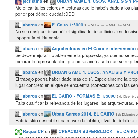
jscristina
en
URBAN GAME 4. USOS: ANÁLISIS Y P
Me encanta los colores y texturas que le habéis dado a los pl
poner por dónde queda! :DDD
abarca
en
El Cairo 1:5000
2 de Diciembre de 2014 a las 06:34
No se consigue descubrir el significado de edificios "en desnive
topografía nítidamente.
abarca
en
Arquitecturas en El Cairo e intervención
Se debe mejorar notablemente la propuesta, ya que no se reco
mejorar la representación que no se acerca a lo que se requie
abarca
en
URBAN GAME 4. USOS: ANÁLISIS Y PRO
El trabajo podría haber dado más de sí. Especialmente la prop
lugar concreto en el que se encuentra (conexiones con las sen
abarca
en
EL CAIRO - FORMAS E: 1/5000
2 de Diciembre 
Falta cualificar la relevancia de los lugares, las arquitectura
abarca
en
Urban Games 2014. EL CAIRO
2 de Diciembre d
Habría sido deseable una mayor definición, nivel de detalle e 
RaquelCR
en
CREACIÓN SUPERBLOCK - EL CAIRO