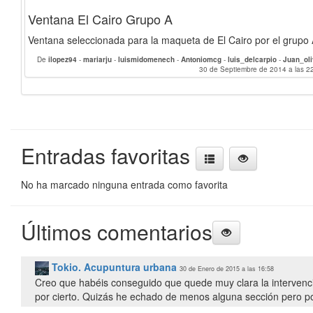
Ventana El Cairo Grupo A
Ventana seleccionada para la maqueta de El Cairo por el grupo
De
ilopez94
-
mariarju
-
luismidomenech
-
Antoniomcg
-
luis_delcarpio
-
Juan_ol
Oscar_GF
30 de Septiembre de 2014 a las 2
-
alfredovizcaino
-
bcour
Entradas favoritas
No ha marcado ninguna entrada como favorita
Últimos comentarios
Tokio. Acupuntura urbana
30 de Enero de 2015 a las 16:58
Creo que habéis conseguido que quede muy clara la intervenci
por cierto. Quizás he echado de menos alguna sección pero po