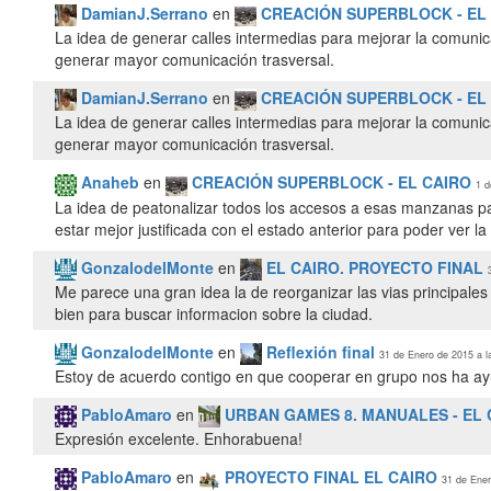
DamianJ.Serrano
en
CREACIÓN SUPERBLOCK - EL
La idea de generar calles intermedias para mejorar la comuni
generar mayor comunicación trasversal.
DamianJ.Serrano
en
CREACIÓN SUPERBLOCK - EL
La idea de generar calles intermedias para mejorar la comuni
generar mayor comunicación trasversal.
Anaheb
en
CREACIÓN SUPERBLOCK - EL CAIRO
1 d
La idea de peatonalizar todos los accesos a esas manzanas para
GonzalodelMonte
en
EL CAIRO. PROYECTO FINAL
Me parece una gran idea la de reorganizar las vias principales
bien para buscar informacion sobre la ciudad.
GonzalodelMonte
en
Reflexión final
31 de Enero de 2015 a l
Estoy de acuerdo contigo en que cooperar en grupo nos ha ayu
PabloAmaro
en
URBAN GAMES 8. MANUALES - EL 
Expresión excelente. Enhorabuena!
PabloAmaro
en
PROYECTO FINAL EL CAIRO
31 de Ener