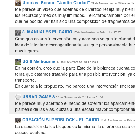
Utopias, Boston "Jardín Ciudad"
24 de Noviembre de 2014 a las 17
Me parece un video que además de divertido refleja muy bien
los recursos y medios muy limitados. Felicitaros también por 
que he podido ver han sido una composición de fragmentos de o
8. MANUALES EL CAIRO
17 de Noviembre de 2014 a las 17:07
Creo que es una intervención muy acertada ya que la ciudad d
idea de intentar descongestionarla, aunque personalmente hub
mas lugares.
UG 8 Melbourne
17 de Noviembre de 2014 a las 17:01
En mi opinión, creo que la parte Este de la biblioteca cuenta
tema que estamos tratando para una posible intervención, ya qu
transporte.
En cuanto a lo propuesto, me parece una intervención interesa
URBAN GAME 8
17 de Noviembre de 2014 a las 16:53
Me parece muy acertado el hecho de soterrar los aparcamiento
planteais de las vías, quizás a una escala mayor comprobaríai
CREACIÓN SUPERBLOCK - EL CAIRO
14 de Noviembre de 2014 a
La disposición de los bloques es la misma, la diferencia está 
acceso peatonal.