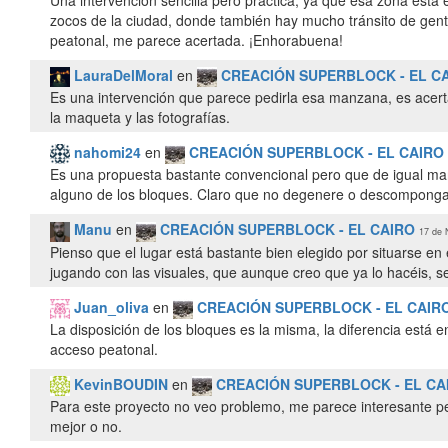
Una intervención sencilla pero práctica, ya que esa zona está 
zocos de la ciudad, donde también hay mucho tránsito de gente
peatonal, me parece acertada. ¡Enhorabuena!
LauraDelMoral
en
CREACIÓN SUPERBLOCK - EL C
Es una intervención que parece pedirla esa manzana, es acer
la maqueta y las fotografías.
nahomi24
en
CREACIÓN SUPERBLOCK - EL CAIRO
Es una propuesta bastante convencional pero que de igual man
alguno de los bloques. Claro que no degenere o descomponga 
Manu
en
CREACIÓN SUPERBLOCK - EL CAIRO
17 de 
Pienso que el lugar está bastante bien elegido por situarse en
jugando con las visuales, que aunque creo que ya lo hacéis, s
Juan_oliva
en
CREACIÓN SUPERBLOCK - EL CAIR
La disposición de los bloques es la misma, la diferencia está 
acceso peatonal.
KevinBOUDIN
en
CREACIÓN SUPERBLOCK - EL CA
Para este proyecto no veo problemo, me parece interesante per
mejor o no.