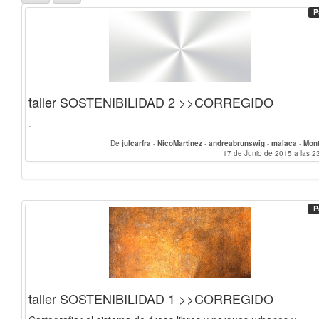
P
taller SOSTENIBILIDAD 2 >>CORREGIDO
.
De
julcarfra
-
NicoMartinez
-
andreabrunswig
-
malaca
-
Mon
17 de Junio de 2015 a las 2
P
taller SOSTENIBILIDAD 1 >>CORREGIDO