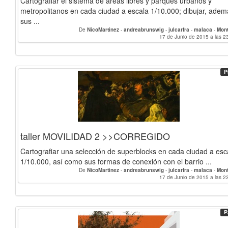
Cartografiar el sistema de áreas libres y parques urbanos y
metropolitanos en cada ciudad a escala 1/10.000; dibujar, adem
sus ...
De
NicoMartinez
-
andreabrunswig
-
julcarfra
-
malaca
-
Mon
17 de Junio de 2015 a las 2
P
taller MOVILIDAD 2 >>CORREGIDO
Cartografiar una selección de superblocks en cada ciudad a esc
1/10.000, así como sus formas de conexión con el barrio ...
De
NicoMartinez
-
andreabrunswig
-
julcarfra
-
malaca
-
Mon
17 de Junio de 2015 a las 2
P