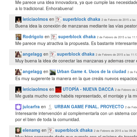
Me parece una idea innovadora, ya que cumple las necesidades
a lo tradicional. Enhorabuena!
leticiaolmos
en
superblock dhaka
2 de Febrero de 2015 a las
Buena idea la conexión de manzanas mediante las vías peatona
Rodrigolo
en
superblock dhaka
2 de Febrero de 2015 a las 11:
Me parece muy atractiva la propuesta. Es bastante interesante 
angelagg
en
superblock dhaka
2 de Febrero de 2015 a las 11:1
Muy buena la idea de conectar las manzanas y ademas crear
angelagg
en
Urban Game 4. Usos de la ciudad
2 de Fe
Es muy sugerente la manera en la que creáis nuevos espacios d
leticiaolmos
en
UTOPÍA - NUEVA DACCA
2 de Febrero de 
Me gusta mucho como habéis representado, el montaje y la mús
julcarfra
en
URBAN GAME FINAL. PROYECTO
2 de Febr
Interesante intervención al complementarla con un sistema cont
por el bien de toda la comunidad.
elenamg
en
superblock dhaka
2 de Febrero de 2015 a las 09:26
Muy bien pensando dado que cumple con el mínimo de transfor