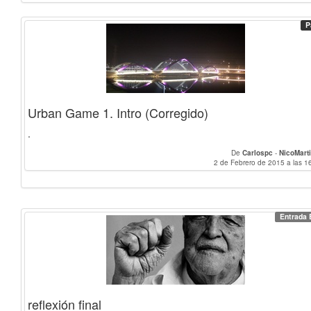
P
Urban Game 1. Intro (Corregido)
.
De
Carlospc
-
NicoMart
2 de Febrero de 2015 a las 1
Entrada 
reflexión final