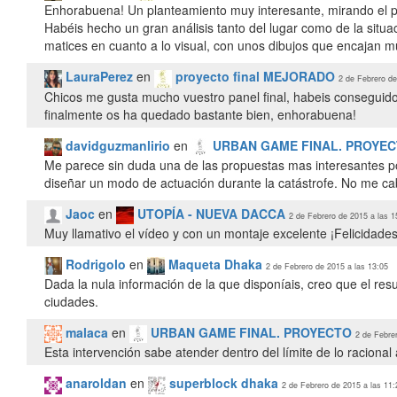
Enhorabuena! Un planteamiento muy interesante, mirando el p
Habéis hecho un gran análisis tanto del lugar como de la situa
matices en cuanto a lo visual, con unos dibujos que encajan mu
LauraPerez
en
proyecto final MEJORADO
2 de Febrero de
Chicos me gusta mucho vuestro panel final, habeis conseguid
finalmente os ha quedado bastante bien, enhorabuena!
davidguzmanlirio
en
URBAN GAME FINAL. PROYE
Me parece sin duda una de las propuestas mas interesantes por
diseñar un modo de actuación durante la catástrofe. No me ca
Jaoc
en
UTOPÍA - NUEVA DACCA
2 de Febrero de 2015 a las 1
Muy llamativo el vídeo y con un montaje excelente ¡Felicidades
Rodrigolo
en
Maqueta Dhaka
2 de Febrero de 2015 a las 13:05
Dada la nula información de la que disponíais, creo que el re
ciudades.
malaca
en
URBAN GAME FINAL. PROYECTO
2 de Febre
Esta intervención sabe atender dentro del límite de lo raciona
anaroldan
en
superblock dhaka
2 de Febrero de 2015 a las 11: