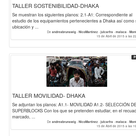
TALLER SOSTENIBILIDAD-DHAKA
Se muestran los siguientes planos: 2.1-A1: Correspondiente al
estudio de los equipamientos pertenecientes a Dhaka así como 
ubicación y ...
De
andreabrunswig
-
NicoMartinez
-
julcarfra
-
malaca
-
Mon
15 de Abril de 2015 a las 2
P
TALLER MOVILIDAD- DHAKA
Se adjuntan los planos: A1.1- MOVILIDAD A1.2- SELECCIÓN D
SUPERBLOCKS Con los que se pretenden estudiar, en el recua
marcado, ...
De
andreabrunswig
-
NicoMartinez
-
julcarfra
-
malaca
-
Mon
15 de Abril de 2015 a las 1