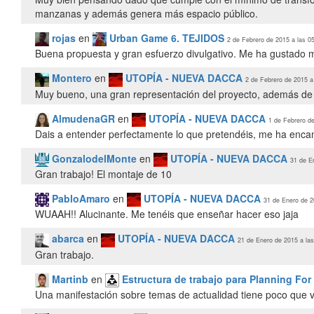
manzanas y además genera más espacio público.
rojas
en
Urban Game 6. TEJIDOS
2 de Febrero de 2015 a las 0
Buena propuesta y gran esfuerzo divulgativo. Me ha gustado m
Montero
en
UTOPÍA - NUEVA DACCA
2 de Febrero de 2015 a
Muy bueno, una gran representación del proyecto, además de la
AlmudenaGR
en
UTOPÍA - NUEVA DACCA
1 de Febrero de
Dais a entender perfectamente lo que pretendéis, me ha encan
GonzalodelMonte
en
UTOPÍA - NUEVA DACCA
31 de E
Gran trabajo! El montaje de 10
PabloAmaro
en
UTOPÍA - NUEVA DACCA
31 de Enero de 2
WUAAH!! Alucinante. Me tenéis que enseñar hacer eso jaja
abarca
en
UTOPÍA - NUEVA DACCA
21 de Enero de 2015 a las
Gran trabajo.
Martinb
en
Estructura de trabajo para Planning For
Una manifestación sobre temas de actualidad tiene poco que ve