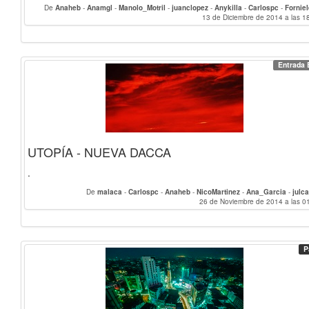
De
Anaheb
-
Anamgl
-
Manolo_Motril
-
juanclopez
-
Anykilla
-
Carlospc
-
Fornie
SilviaDam
-
Francg
-
Alex.R
-
antva
-
NicoMartinez
13 de Diciembre de 2014 a las 1
-
Acasiri
-
Ana_Garcia
-
julcar
Carmen_Luque
-
PierreGuillaume_Vanhuffel
-
malaca
-
anara
Entrada 
UTOPÍA - NUEVA DACCA
.
De
malaca
-
Carlospc
-
Anaheb
-
NicoMartinez
-
Ana_Garcia
-
julca
26 de Noviembre de 2014 a las 0
P