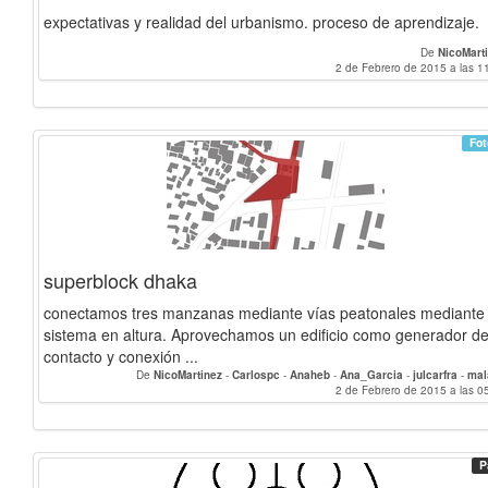
expectativas y realidad del urbanismo. proceso de aprendizaje.
De
NicoMart
2 de Febrero de 2015 a las 1
Fot
superblock dhaka
conectamos tres manzanas mediante vías peatonales mediante
sistema en altura. Aprovechamos un edificio como generador de
contacto y conexión ...
De
NicoMartinez
-
Carlospc
-
Anaheb
-
Ana_Garcia
-
julcarfra
-
mal
2 de Febrero de 2015 a las 0
P