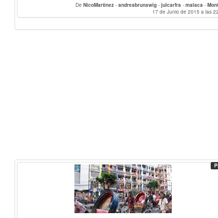
De
NicoMartinez
-
andreabrunswig
-
julcarfra
-
malaca
-
Mon
17 de Junio de 2015 a las 2
P