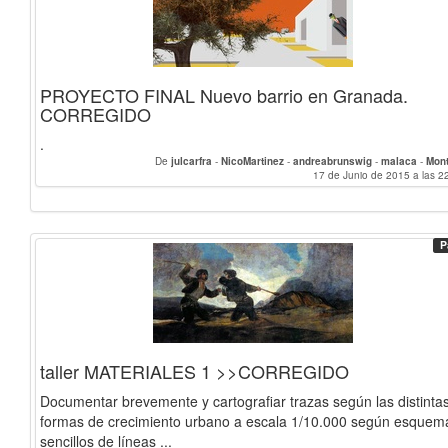
PROYECTO FINAL Nuevo barrio en Granada.
CORREGIDO
.
De
julcarfra
-
NicoMartinez
-
andreabrunswig
-
malaca
-
Mon
17 de Junio de 2015 a las 2
P
taller MATERIALES 1 >>CORREGIDO
Documentar brevemente y cartografiar trazas según las distinta
formas de crecimiento urbano a escala 1/10.000 según esquem
sencillos de líneas ...