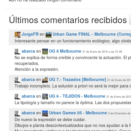
Últimos comentarios recibidos
JorgeFR
en
Urban Game FINAL - Melbourne (Correg
Interesante pensar en un funcionamiento ecólogico, algo olv
abarca
en
UG 8 Melbourne
21 de Enero de 2015 a las 01:09
No se explica de forma creíble y convincente la actuación. El p
recuperados.
Atención a la expresión.
abarca
en
UG 7.- Trazados [Melbourne]
21 de Enero de 201
Trabajo incompleto. La solución a priori no será la mejor para o
abarca
en
UG 6 - TEJIDOS - Melbourne
21 de Enero de 2015
La tipología y tamaño no parece la óptima. Las dos propuesta
abarca
en
Urban Games 05 - Melbourne
3 de Diciembre de
De nuevo la expresión se debe cuidar.
Dibujos e planta descontextualizados que no nos ayudan a la h
Muy importante: vigilar que las tipologías sean posibles. Grav