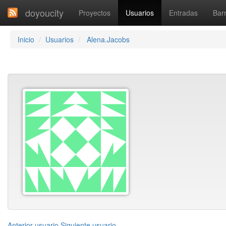
doyoucity
Proyectos
Usuarios
Entradas
Barr
Inicio
Usuarios
Alena.Jacobs
Anterior usuario
Siguiente usuario