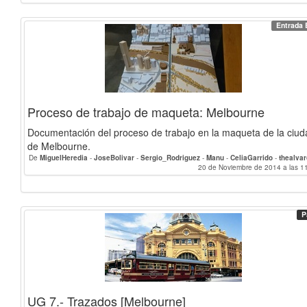
Entrada 
Proceso de trabajo de maqueta: Melbourne
Documentación del proceso de trabajo en la maqueta de la ciud
de Melbourne.
De
MiguelHeredia
-
JoseBolivar
-
Sergio_Rodriguez
-
Manu
-
CeliaGarrido
-
thealva
Martinb
-
AnaIs
-
PabloMorales
-
Agueda
-
adarve2
20 de Noviembre de 2014 a las 1
-
LauraDelMoral
-
Guillerm
Raquelmnava
-
lamolda20
-
Josemihl
-
Adrian.H.P
-
ElisaTorricelli
-
ine
DamianJ.Serrano
-
Alena.Jacobs
-
FJCastillo
-
antoniomv
-
melinalemo
PabloAmaro
-
GonzalodelMonte
-
nahom
P
UG 7.- Trazados [Melbourne]