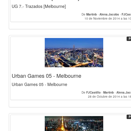
UG 7.- Trazados [Melbourne]
De
Martinb
-
Alena.Jacobs
-
FJCast
10 de Noviembre de 2014 a las 1
P
Urban Games 05 - Melbourne
Urban Games 05 - Melbourne
De
FJCastillo
-
Martinb
-
Alena.Ja
28 de Octubre de 2014 a las 1
P