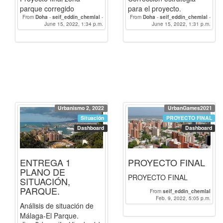
parque corregido
para el proyecto.
From
Doha
-
seif_eddin_chemlal
-
From
Doha
-
seif_eddin_chemlal
-
June 15, 2022, 1:34 p.m.
RIMZ
June 15, 2022, 1:31 p.m.
RIMZ
Urbanismo 2, 2022
UrbanGames2021
Situación
PROYECTO FINAL
Dashboard
Dashboard
ENTREGA 1
PROYECTO FINAL
PLANO DE
PROYECTO FINAL
SITUACIÓN,
PARQUE.
From
seif_eddin_chemlal
Feb. 9, 2022, 5:05 p.m.
Análisis de situación de
Málaga-El Parque.