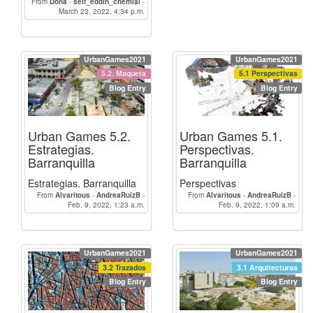
From
Doha
-
seif_eddin_chemlal
-
March 23, 2022, 4:34 p.m.
RIMZ
UrbanGames2021
UrbanGames2021
5.2. Maqueta
5.1 Perspectivas
Blog Entry
Blog Entry
Urban Games 5.2.
Urban Games 5.1.
Estrategias.
Perspectivas.
Barranquilla
Barranquilla
Estrategias. Barranquilla
Perspectivas
From
Alvaritous
-
AndreaRuizB
-
From
Alvaritous
-
AndreaRuizB
-
Feb. 9, 2022, 1:23 a.m.
seif_eddin_chemlal
Feb. 9, 2022, 1:09 a.m.
seif_eddin_chemlal
UrbanGames2021
UrbanGames2021
3.2 Trazados
3.1 Arquitecturas
Blog Entry
Blog Entry