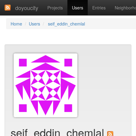
doyoucity
Projects
Users
Entries
Neighborh
Home
Users
seif_eddin_chemlal
seif_eddin_chemlal