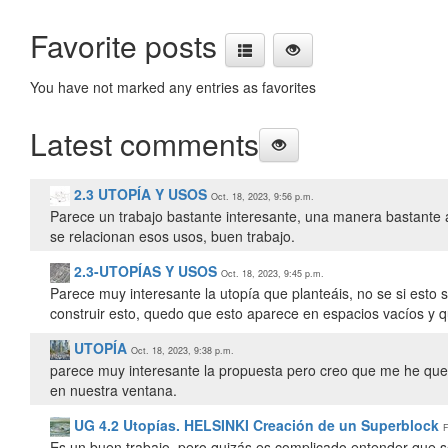
Margaritajerezcaparros
-
Abelruizdiaz
-
pepelvalor
-
Favorite posts
miguelz5m
-
Javi_garcia21
-
AnaEstudilloArce
-
FranciscoRodríguezGarbín
-
seif_eddin_chemlal
-
IuliiaPol
-
You have not marked any entries as favorites
J.CarlosHodar
-
LauraAlcántara
-
mariagc18
-
walidazagagh
-
carmenrp
Latest comments
2.3 UTOPÍA Y USOS
Oct. 18, 2023, 9:56 p.m.
Parece un trabajo bastante interesante, una manera bastante 
se relacionan esos usos, buen trabajo.
2.3-UTOPÍAS Y USOS
Oct. 18, 2023, 9:45 p.m.
Parece muy interesante la utopía que planteáis, no se si esto s
construir esto, quedo que esto aparece en espacios vacíos y
UTOPÍA
Oct. 18, 2023, 9:38 p.m.
parece muy interesante la propuesta pero creo que me he queda
en nuestra ventana.
UG 4.2 Utopías. HELSINKI Creación de un Superblock
F
Es un buen trabajo, pero quizás es complicado entender que se