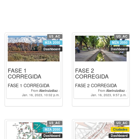
U3_AC
U3_AC
MZA 2050
MZA 2050
Dashboard
Dashboard
FASE 1
FASE 2
CORREGIDA
CORREGIDA
FASE 1 CORREGIDA
FASE 2 CORREGIDA
From
Abelruizdiaz
-
From
Abelruizdiaz
-
Jan. 16, 2023, 10:02 p.m.
seif_eddin_chemlal
Jan. 16, 2023, 9:57 p.m.
seif_eddin_chemlal
U3_AC
U3_AC
MZA 2050
Ciudades
Dashboard
Dashboard