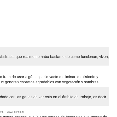
abstracta que realmente haba bastante de como funcionan, viven,
e trata de usar algún espacio vacío o eliminar lo existente y
 que generan espacios agradables con vegetación y sombras.
do con las ganas de ver esto en el ámbito de trabajo, es decir ,
eb. 1, 2022, 6:03 p.m.
 quiere conseguir, hubieras tratado de hacer una explicación de