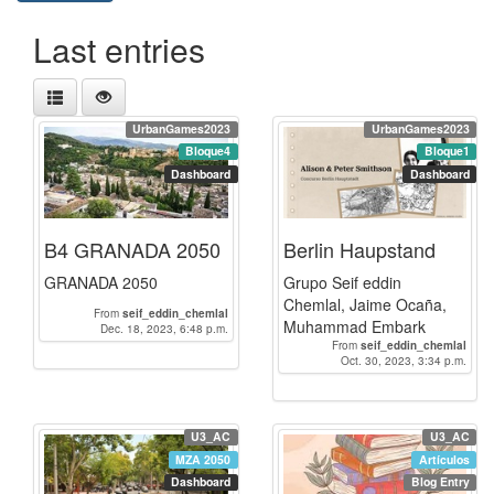
Last entries
UrbanGames2023
UrbanGames2023
Bloque4
Bloque1
Dashboard
Dashboard
B4 GRANADA 2050
Berlin Haupstand
GRANADA 2050
Grupo Seif eddin
Chemlal, Jaime Ocaña,
From
seif_eddin_chemlal
Muhammad Embark
Dec. 18, 2023, 6:48 p.m.
From
seif_eddin_chemlal
Oct. 30, 2023, 3:34 p.m.
U3_AC
U3_AC
MZA 2050
Artículos
Dashboard
Blog Entry