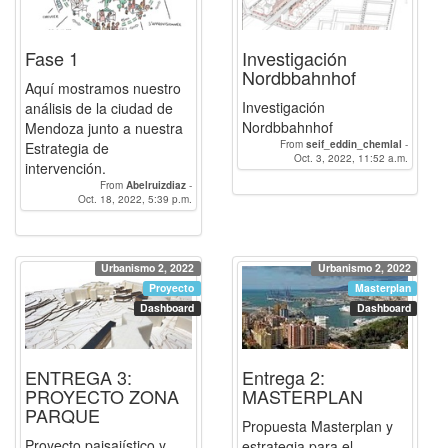
Fase 1
Investigación
Nordbbahnhof
Aquí mostramos nuestro
Investigación
análisis de la ciudad de
Nordbbahnhof
Mendoza junto a nuestra
From
seif_eddin_chemlal
-
Estrategia de
Oct. 3, 2022, 11:52 a.m.
Abelruizdiaz
intervención.
From
Abelruizdiaz
-
Oct. 18, 2022, 5:39 p.m.
seif_eddin_chemlal
Urbanismo 2, 2022
Urbanismo 2, 2022
Proyecto
Masterplan
Dashboard
Dashboard
ENTREGA 3:
Entrega 2:
PROYECTO ZONA
MASTERPLAN
PARQUE
Propuesta Masterplan y
Proyecto paisajístico y
estrategia para el