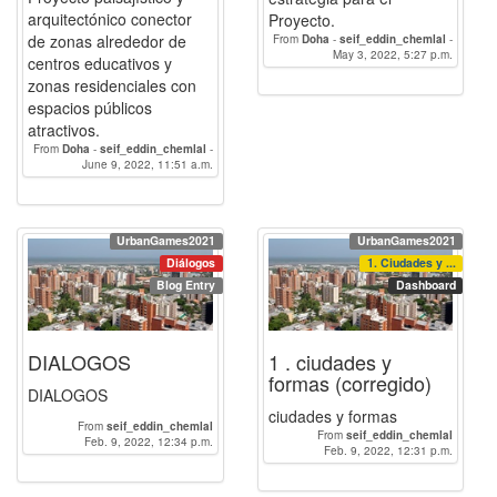
arquitectónico conector
Proyecto.
de zonas alrededor de
From
Doha
-
seif_eddin_chemlal
-
May 3, 2022, 5:27 p.m.
RIMZ
centros educativos y
zonas residenciales con
espacios públicos
atractivos.
From
Doha
-
seif_eddin_chemlal
-
June 9, 2022, 11:51 a.m.
RIMZ
UrbanGames2021
UrbanGames2021
Diálogos
1. Ciudades y ...
Blog Entry
Dashboard
DIALOGOS
1 . ciudades y
formas (corregido)
DIALOGOS
ciudades y formas
From
seif_eddin_chemlal
From
seif_eddin_chemlal
Feb. 9, 2022, 12:34 p.m.
Feb. 9, 2022, 12:31 p.m.