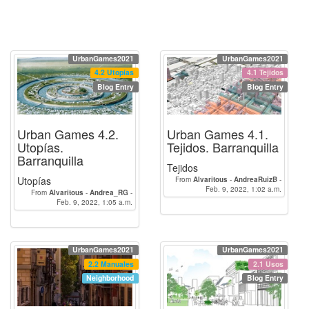
UrbanGames2021
UrbanGames2021
4.2 Utopías
4.1 Tejidos
Blog Entry
Blog Entry
Urban Games 4.2.
Urban Games 4.1.
Utopías.
Tejidos. Barranquilla
Barranquilla
Tejidos
Utopías
From
Alvaritous
-
AndreaRuizB
-
Feb. 9, 2022, 1:02 a.m.
seif_eddin_chemlal
From
Alvaritous
-
Andrea_RG
-
Feb. 9, 2022, 1:05 a.m.
seif_eddin_chemlal
UrbanGames2021
UrbanGames2021
2.2 Manuales
2.1 Usos
Neighborhood
Blog Entry