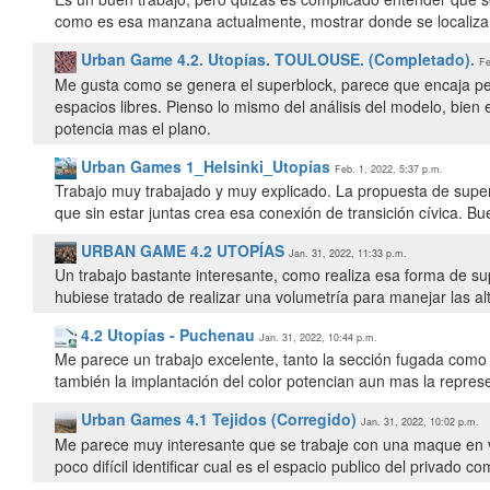
como es esa manzana actualmente, mostrar donde se localiza,
Urban Game 4.2. Utopías. TOULOUSE. (Completado).
Fe
Me gusta como se genera el superblock, parece que encaja p
espacios libres. Pienso lo mismo del análisis del modelo, bie
potencia mas el plano.
Urban Games 1_Helsinki_Utopías
Feb. 1, 2022, 5:37 p.m.
Trabajo muy trabajado y muy explicado. La propuesta de sup
que sin estar juntas crea esa conexión de transición cívica. Bu
URBAN GAME 4.2 UTOPÍAS
Jan. 31, 2022, 11:33 p.m.
Un trabajo bastante interesante, como realiza esa forma de sup
hubiese tratado de realizar una volumetría para manejar las alt
4.2 Utopías - Puchenau
Jan. 31, 2022, 10:44 p.m.
Me parece un trabajo excelente, tanto la sección fugada como 
también la implantación del color potencian aun mas la repres
Urban Games 4.1 Tejidos (Corregido)
Jan. 31, 2022, 10:02 p.m.
Me parece muy interesante que se trabaje con una maque en v
poco difícil identificar cual es el espacio publico del privado c