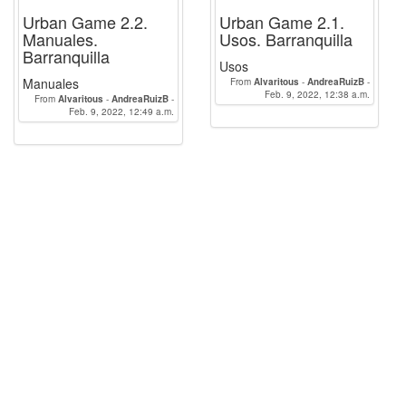
Urban Game 2.2.
Urban Game 2.1.
Manuales.
Usos. Barranquilla
Barranquilla
Usos
Manuales
From
Alvaritous
-
AndreaRuizB
-
Feb. 9, 2022, 12:38 a.m.
seif_eddin_chemlal
From
Alvaritous
-
AndreaRuizB
-
Feb. 9, 2022, 12:49 a.m.
seif_eddin_chemlal