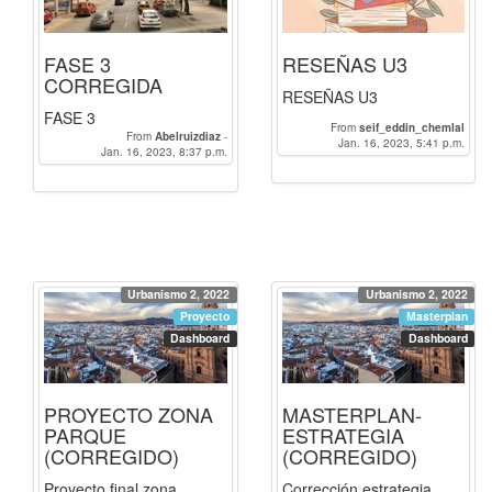
FASE 3
RESEÑAS U3
CORREGIDA
RESEÑAS U3
FASE 3
From
seif_eddin_chemlal
From
Abelruizdiaz
-
Jan. 16, 2023, 5:41 p.m.
Jan. 16, 2023, 8:37 p.m.
seif_eddin_chemlal
Urbanismo 2, 2022
Urbanismo 2, 2022
Proyecto
Masterplan
Dashboard
Dashboard
PROYECTO ZONA
MASTERPLAN-
PARQUE
ESTRATEGIA
(CORREGIDO)
(CORREGIDO)
Proyecto final zona
Corrección estrategia