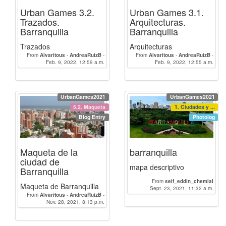
Urban Games 3.2.
Urban Games 3.1.
Trazados.
Arquitecturas.
Barranquilla
Barranquilla
Trazados
Arquitecturas
From
Alvaritous
-
AndreaRuizB
-
From
Alvaritous
-
AndreaRuizB
-
Feb. 9, 2022, 12:59 a.m.
seif_eddin_chemlal
Feb. 9, 2022, 12:55 a.m.
seif_eddin_chemlal
UrbanGames2021
UrbanGames2021
5.2. Maqueta
1. Ciudades y ...
Blog Entry
Photolog
Maqueta de la
barranquilla
ciudad de
mapa descriptivo
Barranquilla
From
seif_eddin_chemlal
Maqueta de Barranquilla
Sept. 23, 2021, 11:32 a.m.
From
Alvaritous
-
AndreaRuizB
-
CarlosGraciánPedrosa
Nov. 28, 2021, 8:13 p.m.
-
luiisdt_
-
lorena_maria_alcazar_vacas
-
patriciaisabelmoravazquez
-
irenerr
-
jlfdez06
-
Doha
-