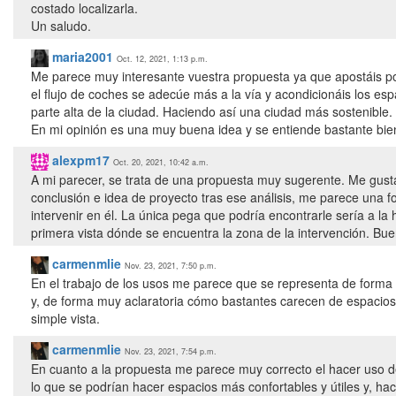
costado localizarla.
Un saludo.
maria2001
Oct. 12, 2021, 1:13 p.m.
Me parece muy interesante vuestra propuesta ya que apostáis por
el flujo de coches se adecúe más a la vía y acondicionáis los es
parte alta de la ciudad. Haciendo así una ciudad más sostenible.
En mi opinión es una muy buena idea y se entiende bastante bi
alexpm17
Oct. 20, 2021, 10:42 a.m.
A mi parecer, se trata de una propuesta muy sugerente. Me gusta
conclusión e idea de proyecto tras ese análisis, me parece una 
intervenir en él. La única pega que podría encontrarle sería a la
primera vista dónde se encuentra la zona de la intervención. Bue
carmenmlie
Nov. 23, 2021, 7:50 p.m.
En el trabajo de los usos me parece que se representa de forma
y, de forma muy aclaratoria cómo bastantes carecen de espacios 
simple vista.
carmenmlie
Nov. 23, 2021, 7:54 p.m.
En cuanto a la propuesta me parece muy correcto el hacer uso d
lo que se podrían hacer espacios más confortables y útiles y, h