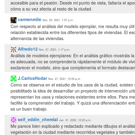
accesible para el peatón. Desde mi punto de vista, faltaría el a
cómo a su vez afecta al resto de la ciudad.
carmenmlie
Nov. 23, 2021, 7:57 p.m.
Con respecto al análisis del modelo ejemplar, me resulta muy útil
relación establecida entre los diferentes tipos de viviendas. El
alternancia de las viviendas.
Alfredo12
Nov. 27, 2021, 1:17 p.m.
Análisis de modelos ejemplares: En el análisis gráfico mostráis 
es adecuada, no se comprendería rápidamente el módulo de viviend
esclarecer el modelo, sino que complementa el formato destacan
J.CarlosHodar
Nov. 27, 2021, 10:54 p.m.
Como se observa en el estudio de los usos de la ciudad, existen
posibilitado la idea de desarrollar un proyecto de intervención 
representan los usos y relaciones existentes entre ellos. Para m
facilite la comprensión del trabajo. Y quizá una diferenciación e
es un buen trabajo.
seif_eddin_chemlal
Jan. 31, 2022, 12:22 p.m.
Me parece bien explicado y redactado mediante dibujos el anális
vegetación en la ciudad mediante recorridos vegetales y también