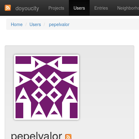
doyoucity
Projects
Users
Entries
Neighborh
Home
Users
pepelvalor
pepelvalor