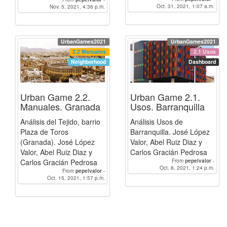
CarlosGraciánPedrosa
Oct. 31, 2021, 1:07 a.m.
-
CarlosGraciánPedrosa
Nov. 5, 2021, 4:36 p.m.
-
Abelruizdiaz
Abelruizdiaz
UrbanGames2021
UrbanGames2021
2.2 Manuales
2.1 Usos
Neighborhood
Dashboard
Urban Game 2.2.
Urban Game 2.1.
Manuales. Granada
Usos. Barranquilla
Análisis del Tejido, barrio
Análisis Usos de
Plaza de Toros
Barranquilla. José López
(Granada). José López
Valor, Abel Ruiz Diaz y
Valor, Abel Ruiz Diaz y
Carlos Gracián Pedrosa
Carlos Gracián Pedrosa
From
pepelvalor
-
CarlosGraciánPedrosa
Oct. 8, 2021, 1:24 p.m.
-
From
pepelvalor
-
Abelruizdiaz
CarlosGraciánPedrosa
Oct. 15, 2021, 1:57 p.m.
-
Abelruizdiaz