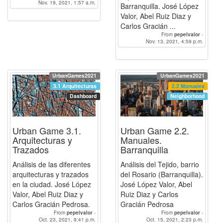
CarlosGraciánPedrosa
Nov. 19, 2021, 1:57 a.m.
-
Barranquilla. José López
Abelruizdiaz
Valor, Abel Ruiz Diaz y
Carlos Gracián ...
From
pepelvalor
-
CarlosGraciánPedrosa
Nov. 13, 2021, 4:59 p.m.
-
Abelruizdiaz
UrbanGames2021
UrbanGames2021
3.1 Arquitecturas
2.2 Manuales
Dashboard
Neighborhood
Urban Game 3.1.
Urban Game 2.2.
Arquitecturas y
Manuales.
Trazados
Barranquilla
Análisis de las diferentes
Análisis del Tejido, barrio
arquitecturas y trazados
del Rosario (Barranquilla).
en la ciudad. José López
José López Valor, Abel
Valor, Abel Ruiz Diaz y
Ruiz Diaz y Carlos
Carlos Gracián Pedrosa.
Gracián Pedrosa
From
pepelvalor
-
From
pepelvalor
-
CarlosGraciánPedrosa
Oct. 23, 2021, 9:41 p.m.
-
CarlosGraciánPedrosa
Oct. 15, 2021, 2:23 p.m.
-