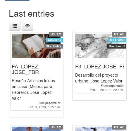
Last entries
U3_AC
U3_AC
Artículos
MZA 2050
Blog Entry
Dashboard
FA_LOPEZ,
F3_LOPEZ,JOSE_FBR
JOSE_FBR
Desarrollo del proyecto
Reseña Articulos leidos
urbano. Jose Lopez Valor
en clase (Mejora para
From
pepelvalor
Feb. 9, 2023, 12:32 a.m.
Febrero). Jose Lopez
Valor
From
pepelvalor
Feb. 9, 2023, 8:15 p.m.
U3_AC
U3_AC