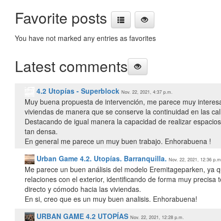
Favorite posts
You have not marked any entries as favorites
Latest comments
4.2 Utopías - Superblock
Nov. 22, 2021, 4:37 p.m.
Muy buena propuesta de intervención, me parece muy interesant
viviendas de manera que se conserve la continuidad en las call
Destacando de igual manera la capacidad de realizar espaci
tan densa.
Urban Game 4.2. Utopías. Barranquilla.
Nov. 22, 2021, 12:36 p.m
Me parece un buen análisis del modelo Eremitageparken, ya q
relaciones con el exterior, identificando de forma muy precis
directo y cómodo hacia las viviendas.
En si, creo que es un muy buen analisis. Enhorabuena!
URBAN GAME 4.2 UTOPÍAS
Nov. 22, 2021, 12:28 p.m.