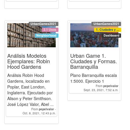
Abelruizdiaz
Abelruizdiaz
UrbanGames2021
UrbanGames2021
2.1 Usos
1. Ciudades y ...
Neighborhood
Dashboard
Análisis Modelos
Urban Game 1.
Ejemplares: Robin
Ciudades y Formas.
Hood Gardens
Barranquilla
Análisis Robin Hood
Plano Barranquilla escala
Gardens, localizado en
1:5000. Ejercicio 1
Poplar, East London,
From
pepelvalor
Sept. 23, 2021, 7:52 a.m.
Inglaterra. Ejecutado por
Alison y Peter Smithson.
José López Valor, Abel ...
From
pepelvalor
-
CarlosGraciánPedrosa
Oct. 8, 2021, 12:43 p.m.
-
Abelruizdiaz