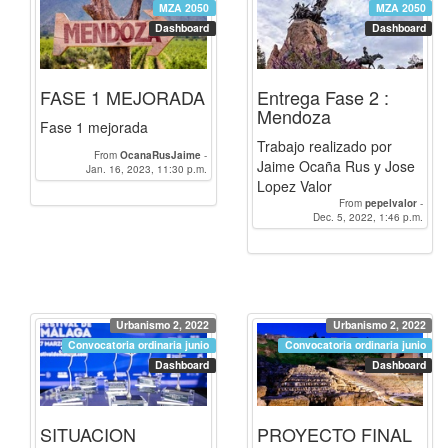
MZA 2050
MZA 2050
Dashboard
Dashboard
FASE 1 MEJORADA
Entrega Fase 2 :
Mendoza
Fase 1 mejorada
Trabajo realizado por
From
OcanaRusJaime
-
Jaime Ocaña Rus y Jose
Jan. 16, 2023, 11:30 p.m.
pepelvalor
Lopez Valor
From
pepelvalor
-
Dec. 5, 2022, 1:46 p.m.
OcanaRusJaime
Urbanismo 2, 2022
Urbanismo 2, 2022
Convocatoria ordinaria junio
Convocatoria ordinaria junio
Dashboard
Dashboard
SITUACION
PROYECTO FINAL