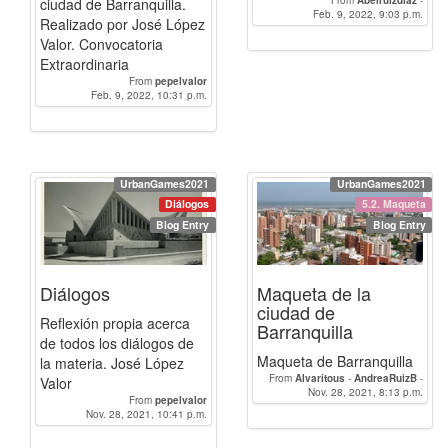
From
Abelruizdiaz
-
ciudad de Barranquilla.
CarlosGraciánPedrosa
Feb. 9, 2022, 9:03 p.m.
-
Realizado por José López
pepelvalor
Valor. Convocatoria
Extraordinaria
From
pepelvalor
Feb. 9, 2022, 10:31 p.m.
UrbanGames2021
UrbanGames2021
Diálogos
5.2. Maqueta
Blog Entry
Blog Entry
Diálogos
Maqueta de la
ciudad de
Reflexión propia acerca
Barranquilla
de todos los diálogos de
Maqueta de Barranquilla
la materia. José López
From
Alvaritous
-
AndreaRuizB
-
Valor
CarlosGraciánPedrosa
Nov. 28, 2021, 8:13 p.m.
-
luiisdt_
-
From
pepelvalor
lorena_maria_alcazar_vacas
-
Nov. 28, 2021, 10:41 p.m.
patriciaisabelmoravazquez
-
irenerr
-
jlfdez06
-
Doha
-