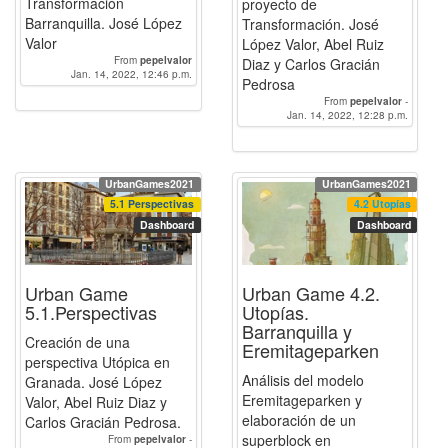
Transformación
proyecto de
Barranquilla. José López
Transformación. José
Valor
López Valor, Abel Ruiz
From
pepelvalor
Diaz y Carlos Gracián
Jan. 14, 2022, 12:46 p.m.
Pedrosa
From
pepelvalor
-
Jan. 14, 2022, 12:28 p.m.
CarlosGraciánPedrosa
-
Abelruizdiaz
UrbanGames2021
UrbanGames2021
5.1 Perspectivas
4.2 Utopías
Dashboard
Dashboard
Urban Game
Urban Game 4.2.
5.1.Perspectivas
Utopías.
Barranquilla y
Creación de una
Eremitageparken
perspectiva Utópica en
Análisis del modelo
Granada. José López
Eremitageparken y
Valor, Abel Ruiz Diaz y
elaboración de un
Carlos Gracián Pedrosa.
superblock en
From
pepelvalor
-