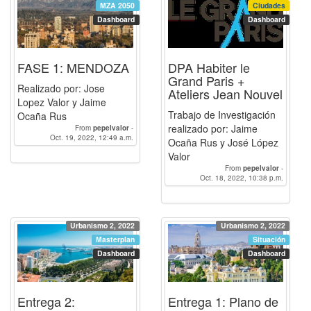
MZA 2050
Ciudades
Dashboard
Dashboard
FASE 1: MENDOZA
DPA Habiter le
Grand Paris +
Realizado por: Jose
Ateliers Jean Nouvel
Lopez Valor y Jaime
Trabajo de Investigación
Ocaña Rus
realizado por: Jaime
From
pepelvalor
-
Oct. 19, 2022, 12:49 a.m.
OcanaRusJaime
Ocaña Rus y José López
Valor
From
pepelvalor
-
Oct. 18, 2022, 10:38 p.m.
OcanaRusJaime
Urbanismo 2, 2022
Urbanismo 2, 2022
Masterplan
Situación
Dashboard
Dashboard
Entrega 2:
Entrega 1: Plano de