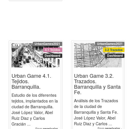
Margaritajerezcaparros
-
Abelruizdiaz
-
pepelvalor
-
miguelz5m
-
Javi_garcia21
-
AnaEstudilloArce
-
FranciscoRodríguezGarbín
-
seif_eddin_chemlal
-
IuliiaPol
-
J.CarlosHodar
-
LauraAlcántara
-
mariagc18
-
walidazagagh
-
carmenrp
UrbanGames2021
UrbanGames2021
4.1 Tejidos
3.2 Trazados
Dashboard
Dashboard
Urban Game 4.1.
Urban Game 3.2.
Tejidos.
Trazados.
Barranquilla.
Barranquilla y Santa
Fe.
Estudio de los diferentes
Análisis de los Trazados
tejidos, implantados en la
de la ciudad de
ciudad de Barranquilla.
Barranquilla y Santa Fe.
José López Valor, Abel
José López Valor, Abel
Ruiz Diaz y Carlos
Ruiz Diaz y Carlos ...
Gracián ...
From
pepelvalor
-
From
pepelvalor
-