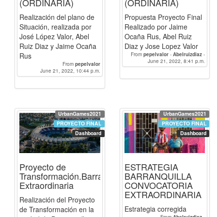
(ORDINARIA)
(ORDINARIA)
Realización del plano de
Propuesta Proyecto Final
Situación, realizada por
Realizado por Jaime
José López Valor, Abel
Ocaña Rus, Abel Ruiz
Ruiz Diaz y Jaime Ocaña
Diaz y Jose Lopez Valor
Rus
From
pepelvalor
-
Abelruizdiaz
-
June 21, 2022, 8:41 p.m.
OcanaRusJaime
From
pepelvalor
June 21, 2022, 10:44 p.m.
UrbanGames2021
UrbanGames2021
PROYECTO FINAL
PROYECTO FINAL
Dashboard
Dashboard
Proyecto de
ESTRATEGIA
Transformación.Barranquilla.Convocatoria
BARRANQUILLA
Extraordinaria
CONVOCATORIA
EXTRAORDINARIA
Realización del Proyecto
Estrategia corregida
de Transformación en la