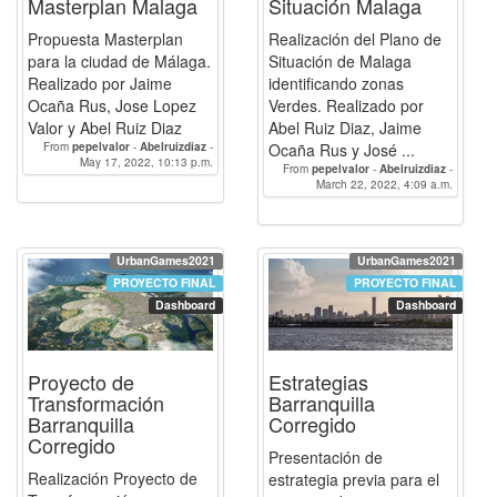
Masterplan Malaga
Situación Malaga
Propuesta Masterplan
Realización del Plano de
para la ciudad de Málaga.
Situación de Malaga
Realizado por Jaime
identificando zonas
Ocaña Rus, Jose Lopez
Verdes. Realizado por
Valor y Abel Ruiz Diaz
Abel Ruiz Diaz, Jaime
From
pepelvalor
-
Abelruizdiaz
-
Ocaña Rus y José ...
May 17, 2022, 10:13 p.m.
OcanaRusJaime
From
pepelvalor
-
Abelruizdiaz
-
March 22, 2022, 4:09 a.m.
OcanaRusJaime
UrbanGames2021
UrbanGames2021
PROYECTO FINAL
PROYECTO FINAL
Dashboard
Dashboard
Proyecto de
Estrategias
Transformación
Barranquilla
Barranquilla
Corregido
Corregido
Presentación de
Realización Proyecto de
estrategia previa para el