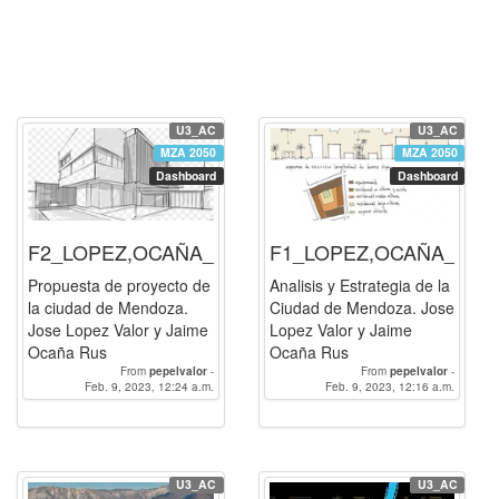
U3_AC
U3_AC
MZA 2050
MZA 2050
Dashboard
Dashboard
F2_LOPEZ,OCAÑA_FBR
F1_LOPEZ,OCAÑA_FBR
Propuesta de proyecto de
Analisis y Estrategia de la
la ciudad de Mendoza.
Ciudad de Mendoza. Jose
Jose Lopez Valor y Jaime
Lopez Valor y Jaime
Ocaña Rus
Ocaña Rus
From
pepelvalor
-
From
pepelvalor
-
Feb. 9, 2023, 12:24 a.m.
OcanaRusJaime
Feb. 9, 2023, 12:16 a.m.
OcanaRusJaime
U3_AC
U3_AC