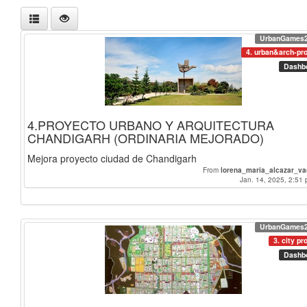
UrbanGames
4. urban&arch-pro
Dashb
4.PROYECTO URBANO Y ARQUITECTURA
CHANDIGARH (ORDINARIA MEJORADO)
Mejora proyecto ciudad de Chandigarh
From
lorena_maria_alcazar_v
Jan. 14, 2025, 2:51 
UrbanGames
3. city pr
Dashb