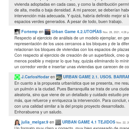
vivienda adoptadas en cada caso, y como la distribución perm
de alta, media o baja densidad. A mi parecer, se deberían haber
intervención más adecuada. Y quizá, habría definido mejor si la
espacios verdes generados. A pesar de todo, buen trabajo.
Fortemp
en
Urban Game 4.2.UTOPÍAS
Nov. 28, 2021, 4:28 p
Respecto al ejercicio de análisis de un modelo ejemplar, en g
representación de los usos cercanos a los bloques y de la dif
relacionan los bloques de viviendas con los espacios de plaza
Con respecto al ejercicio de creación de un superblock, creo
menos posible y mejorar lo que hay, quizás eliminando lo míni
un corredor verde e insertar unas viviendas que carecen de co
J.CarlosHodar
en
URBAN GAME 2.1. USOS. BARRA
En cuanto a la propuesta urbanística que se presenta, me resu
un pulmón a la ciudad. Pues Barranquilla se trata de una ciu
aleatoria, sino que viene de un detallado y cuidado estudio pr
más, que refuerce y enriquezca la intervención. Para concluir,
con una calidad similar a la del propio proyecto desarrollado.
Enhorabuena y un saludo.
julia_melgar.9
en
URBAN GAME 4.1 TEJIDOS
Nov. 22, 2
Un formato muy claro y correcto, muy bien expresado de maner