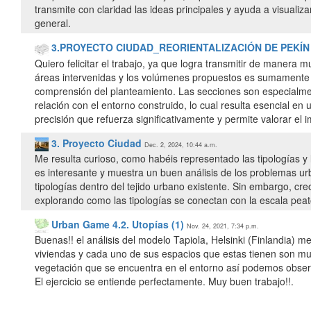
transmite con claridad las ideas principales y ayuda a visualiz
general.
3.PROYECTO CIUDAD_REORIENTALIZACIÓN DE PEKÍN
Quiero felicitar el trabajo, ya que logra transmitir de manera mu
áreas intervenidas y los volúmenes propuestos es sumamente ac
comprensión del planteamiento. Las secciones son especialment
relación con el entorno construido, lo cual resulta esencial en
precisión que refuerza significativamente y permite valorar el
3. Proyecto Ciudad
Dec. 2, 2024, 10:44 a.m.
Me resulta curioso, como habéis representado las tipologías y 
es interesante y muestra un buen análisis de los problemas u
tipologías dentro del tejido urbano existente. Sin embargo, c
explorando como las tipologías se conectan con la escala peato
Urban Game 4.2. Utopías (1)
Nov. 24, 2021, 7:34 p.m.
Buenas!! el análisis del modelo Tapiola, Helsinki (Finlandia) m
viviendas y cada uno de sus espacios que estas tienen son 
vegetación que se encuentra en el entorno así podemos observa
El ejercicio se entiende perfectamente. Muy buen trabajo!!.