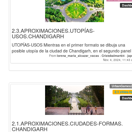
Dashb
2.3.APROXIMACIONES.UTOPÍAS-
USOS.CHANDIGARH
UTOPÍAS-USOS Mientras en el primer formato se dibuja una
posible utopía de la ciudad de Chandigarh, en el segundo panel 
From
lorena_maria_alcazar_vacas
-
Cristobalmart04
-
ja
Nov. 4, 2024, 11:43 
UrbanGames
2.1 cities-f
Dashb
2.1.APROXIMACIONES.CIUDADES-FORMAS.
CHANDIGARH