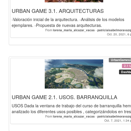
URBAN GAME 3.1. ARQUITECTURAS
-Valoración inicial de la arquitectura. -Análisis de los modelos
ejemplares. -Propuesta de nuevas arquitecturas.
From
lorena_maria_alcazar_vacas
-
patriciaisabelmoravaz
Oct. 20, 2021, 6 
UrbanGames
2.1 
Dashb
URBAN GAME 2.1. USOS. BARRANQUILLA
USOS Dada la ventana de trabajo del curso de barranquilla he
analizado los diferentes usos posibles , categorizándolos en tres 
From
lorena_maria_alcazar_vacas
-
patriciaisabelmoravaz
Oct. 7, 2021, 1:34 