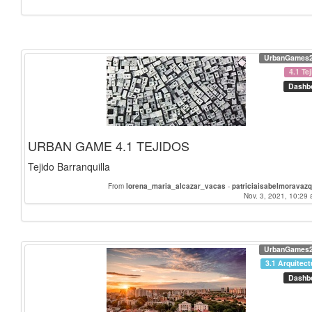
UrbanGames
4.1 Te
Dashb
URBAN GAME 4.1 TEJIDOS
Tejido Barranquilla
From
lorena_maria_alcazar_vacas
-
patriciaisabelmoravaz
Nov. 3, 2021, 10:29 
UrbanGames
3.1 Arquitect
Dashb