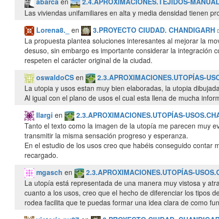
abarca
en
2.4.APROXIMACIONES.TEJIDOS-MANUA
Las viviendas unifamiliares en alta y media densidad tienen pr
Lorena8._
en
3.PROYECTO CIUDAD. CHANDIGARH
La propuesta plantea soluciones interesantes al mejorar la mov
desuso, sin embargo es importante considerar la integración c
respeten el carácter original de la ciudad.
oswaldoCS
en
2.3.APROXIMACIONES.UTOPÍAS-US
La utopia y usos estan muy bien elaboradas, la utopia dibuja
Al igual con el plano de usos el cual esta llena de mucha inf
Ilargi
en
2.3.APROXIMACIONES.UTOPÍAS-USOS.CH
Tanto el texto como la imagen de la utopía me parecen muy e
transmitir la misma sensación progreso y esperanza.
En el estudio de los usos creo que habéis conseguido contar 
recargado.
mgasch
en
2.3.APROXIMACIONES.UTOPÍAS-USOS
La utopía está representada de una manera muy vistosa y atra
cuanto a los usos, creo que el hecho de diferenciar los tipos de
rodea facilita que te puedas formar una idea clara de como fu