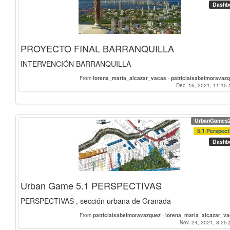
Dashb
PROYECTO FINAL BARRANQUILLA
INTERVENCIÓN BARRANQUILLA
From
lorena_maria_alcazar_vacas
-
patriciaisabelmoravaz
Dec. 16, 2021, 11:15 
UrbanGames
5.1 Perspect
Dashb
Urban Game 5.1 PERSPECTIVAS
PERSPECTIVAS , sección urbana de Granada
From
patriciaisabelmoravazquez
-
lorena_maria_alcazar_v
Nov. 24, 2021, 8:25 