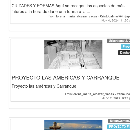
CIUDADES Y FORMAS Aquí se recogen los aspectos de más
interés a la hora de darle una forma a la ...
From
lorena_maria_alcazar_vacas
-
Cristobalmart04
-
ja
Nov. 4, 2024, 11:20 
Urbanismo 2, 
Proy
Dashb
PROYECTO LAS AMÉRICAS Y CARRANQUE
Proyecto las américas y Carranque
From
lorena_maria_alcazar_vacas
-
franmuno
June 7, 2022, 8:17 
UrbanGames
PROYECTO FI