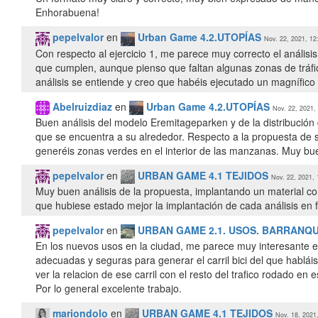
Enhorabuena!
pepelvalor
en
Urban Game 4.2.UTOPÍAS
Nov. 22, 2021, 12
Con respecto al ejercicio 1, me parece muy correcto el análisi
que cumplen, aunque pienso que faltan algunas zonas de tráfico 
Abelruizdiaz
en
Urban Game 4.2.UTOPÍAS
Nov. 22, 2021,
Buen análisis del modelo Eremitageparken y de la distribución
que se encuentra a su alrededor. Respecto a la propuesta de s
generéis zonas verdes en el interior de las manzanas. Muy bue
pepelvalor
en
URBAN GAME 4.1 TEJIDOS
Nov. 22, 2021, 
Muy buen análisis de la propuesta, implantando un material co
que hubiese estado mejor la implantación de cada análisis en f
pepelvalor
en
URBAN GAME 2.1. USOS. BARRANQU
En los nuevos usos en la ciudad, me parece muy interesante el
adecuadas y seguras para generar el carril bici del que hablái
ver la relacion de ese carril con el resto del trafico rodado en 
Por lo general excelente trabajo.
mariondolo
en
URBAN GAME 4.1 TEJIDOS
Nov. 18, 2021