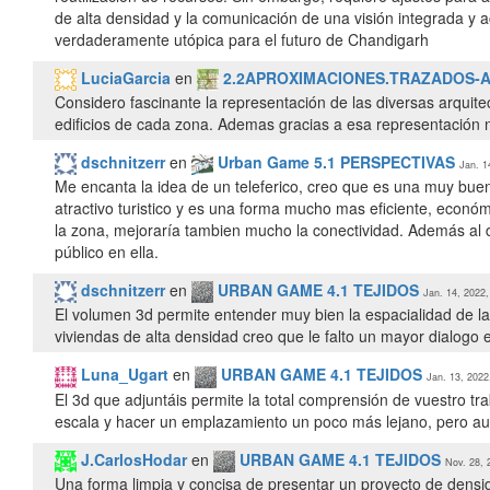
de alta densidad y la comunicación de una visión integrada y 
verdaderamente utópica para el futuro de Chandigarh
LuciaGarcia
en
2.2APROXIMACIONES.TRAZADOS-
Considero fascinante la representación de las diversas arquitec
edificios de cada zona. Ademas gracias a esa representación n
dschnitzerr
en
Urban Game 5.1 PERSPECTIVAS
Jan. 1
Me encanta la idea de un teleferico, creo que es una muy buen
atractivo turistico y es una forma mucho mas eficiente, económ
la zona, mejoraría tambien mucho la conectividad. Además al d
público en ella.
dschnitzerr
en
URBAN GAME 4.1 TEJIDOS
Jan. 14, 2022,
El volumen 3d permite entender muy bien la espacialidad de la
viviendas de alta densidad creo que le falto un mayor dialogo 
Luna_Ugart
en
URBAN GAME 4.1 TEJIDOS
Jan. 13, 2022
El 3d que adjuntáis permite la total comprensión de vuestro t
escala y hacer un emplazamiento un poco más lejano, pero aun
J.CarlosHodar
en
URBAN GAME 4.1 TEJIDOS
Nov. 28, 
Una forma limpia y concisa de presentar un proyecto de densid