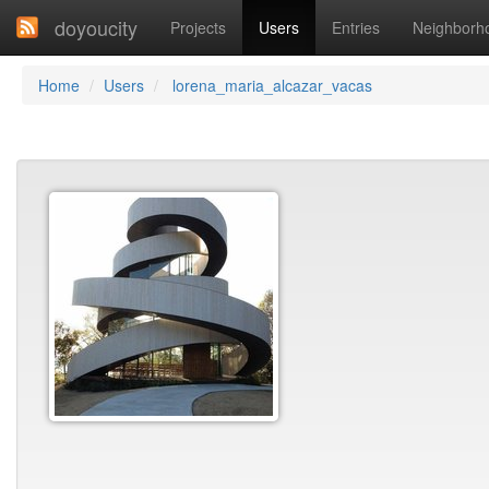
doyoucity
Projects
Users
Entries
Neighborh
Home
Users
lorena_maria_alcazar_vacas