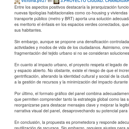
victoria.pv27
en
3.PROYECTO CIUDAD. CHANDIGA
Entre los aspectos positivos destacaría la jerarquización funci
nuevas tipologías habitacionales como co-housing y viviendas 
transporte público (metro y BRT) aporta una solución adecuada
es meritorio el énfasis en los espacios verdes conectados, que
sus habitantes.
Sin embargo, aunque se propone una densificación controlada
actividades y modos de vida de los ciudadanos. Asimismo, creo
fragmentación del tejido urbano si no se consideran soluciones 
En cuanto al impacto urbano, el proyecto respeta el legado de L
y espacio abierto. No obstante, existe el riesgo de que el in
gentrificación, alterando la identidad cultural y social de la c
a la gestión de recursos y la minimización del impacto durante 
Por último, el formato gráfico del panel combina adecuadament
que permiten comprender tanto la estrategia global como las s
reorganizarse para destacar mensajes clave y mejorar la legib
narrativa visual del panel, desaprovechando su potencial para 
En conclusión, la propuesta es prometedora y responde adecu
reutilización de recursos. Sin embargo, requiere ajustes para a