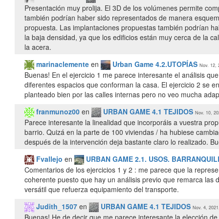
Presentación muy prolija. El 3D de los volúmenes permite comp
también podrían haber sido representados de manera esquemáti
propuesta. Las implantaciones propuestas también podrían hab
la baja densidad, ya que los edificios están muy cerca de la ca
la acera.
marinaclemente
en
Urban Game 4.2.UTOPÍAS
Nov. 12, 
Buenas! En el ejercicio 1 me parece interesante el análisis qu
diferentes espacios que conforman la casa. El ejercicio 2 se e
planteado bien por las calles internas pero no veo mucha adap
franmunoz00
en
URBAN GAME 4.1 TEJIDOS
Nov. 10, 20
Parece interesante la linealidad que incorporáis a vuestra pr
barrio. Quizá en la parte de 100 viviendas / ha hubiese cambia
después de la intervención deja bastante claro lo realizado. Bu
Fvallejo
en
URBAN GAME 2.1. USOS. BARRANQUIL
Comentarios de los ejercicios 1 y 2 : me parece que la repre
coherente puesto que hay un análisis previo que remarca las d
versátil que refuerza equipamiento del transporte.
Judith_1507
en
URBAN GAME 4.1 TEJIDOS
Nov. 4, 2021
Buenas! He de decir que me parece interesante la elección d