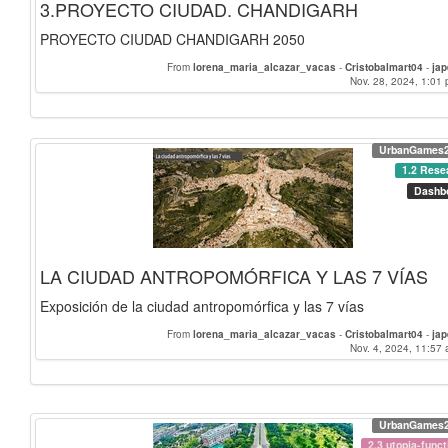
3.PROYECTO CIUDAD. CHANDIGARH
PROYECTO CIUDAD CHANDIGARH 2050
From
lorena_maria_alcazar_vacas
-
Cristobalmart04
-
ja
Nov. 28, 2024, 1:01 
UrbanGames
1.2 Rese
Dashb
LA CIUDAD ANTROPOMÓRFICA Y LAS 7 VÍAS
Exposición de la ciudad antropomórfica y las 7 vías
From
lorena_maria_alcazar_vacas
-
Cristobalmart04
-
ja
Nov. 4, 2024, 11:57 
UrbanGames
2.3 utopia-funct