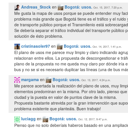
Andreas_Stock
en
Bogotá: usos.
Oct. 15, 2017, 7:20 p.m.
Me gusta la mapa de usos porque se puede entender muy facil
problema más grande que Bogotá tiene es el tráfico y el ruid
de transporte público porque el Transmilenio está sobrecarga
Se debería separar el tráfico individual del transporte público 
solución de ésto problema.
cristinasoler97
en
Bogotá: usos.
Oct. 14, 2017, 1:41 p.m.
El plano de usos me parece muy limpio y claro indicando agru
relacionan entre ellos. La propuesta de descongestionar e trá
plano de la propuesta no me queda muy claro por dónde iría el
bus y no se si es necesario duplicar las líneas (una de bus má
margama
en
Bogotá: usos.
Oct. 13, 2017, 4:24 p.m.
Me parece acertada la realización del plano de usos, muy limp
elementos predominan en la misma. Por otro lado, pienso que qu
ciudad y la puesta en valor de puntos clave de la misma.
Propuesta bastante atrevida por la gran intervención que supon
problema existente que planteáis. Buen trabajo!
luciagg
en
Bogotá: usos.
Oct. 12, 2017, 9:47 p.m.
Pienso que no solo deberíais haberos basado en una ampliació