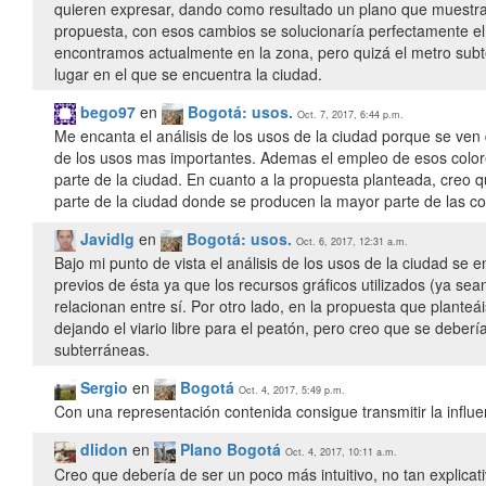
quieren expresar, dando como resultado un plano que muestra
propuesta, con esos cambios se solucionaría perfectamente el
encontramos actualmente en la zona, pero quizá el metro subt
lugar en el que se encuentra la ciudad.
bego97
en
Bogotá: usos.
Oct. 7, 2017, 6:44 p.m.
Me encanta el análisis de los usos de la ciudad porque se ven
de los usos mas importantes. Ademas el empleo de esos colore
parte de la ciudad. En cuanto a la propuesta planteada, creo q
parte de la ciudad donde se producen la mayor parte de las co
Javidlg
en
Bogotá: usos.
Oct. 6, 2017, 12:31 a.m.
Bajo mi punto de vista el análisis de los usos de la ciudad s
previos de ésta ya que los recursos gráficos utilizados (ya se
relacionan entre sí. Por otro lado, en la propuesta que planteái
dejando el viario libre para el peatón, pero creo que se deberí
subterráneas.
Sergio
en
Bogotá
Oct. 4, 2017, 5:49 p.m.
Con una representación contenida consigue transmitir la influen
dlidon
en
Plano Bogotá
Oct. 4, 2017, 10:11 a.m.
Creo que debería de ser un poco más intuitivo, no tan explica