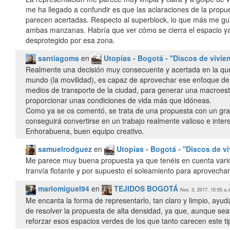
me ha llegado a confundir es que las aclaraciones de la propu
parecen acertadas. Respecto al superblock, lo que más me gus
ambas manzanas. Habría que ver cómo se cierra el espacio 
desprotegido por esa zona.
santiagoms
en
Utopías - Bogotá - ''Discos de vivien
Realmente una decisión muy consecuente y acertada en la que
mundo (la movilidad), es capaz de aprovechar ese enfoque de t
medios de transporte de la ciudad, para generar una macroestr
proporcionar unas condiciones de vida más que idóneas.
Como ya se os comentó, se trata de una propuesta con un gran
conseguirá convertirse en un trabajo realmente valioso e inter
Enhorabuena, buen equipo creativo.
samuelrodguez
en
Utopías - Bogotá - ''Discos de vi
Me parece muy buena propuesta ya que tenéis en cuenta varios
tranvía flotante y por supuesto el soleamiento para aprovechar
mariomiguel94
en
TEJIDOS BOGOTÁ
Nov. 3, 2017, 10:55 a.
Me encanta la forma de representarlo, tan claro y limpio, ay
de resolver la propuesta de alta densidad, ya que, aunque se
reforzar esos espacios verdes de los que tanto carecen este t