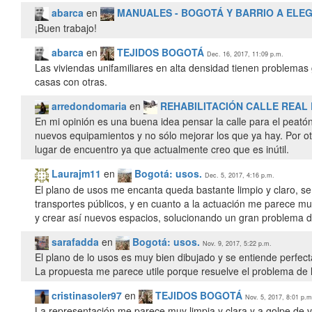
abarca
en
MANUALES - BOGOTÁ Y BARRIO A ELEG
¡Buen trabajo!
abarca
en
TEJIDOS BOGOTÁ
Dec. 16, 2017, 11:09 p.m.
Las viviendas unifamiliares en alta densidad tienen problemas 
casas con otras.
arredondomaria
en
REHABILITACIÓN CALLE REAL 
En mi opinión es una buena idea pensar la calle para el peatón
nuevos equipamientos y no sólo mejorar los que ya hay. Por o
lugar de encuentro ya que actualmente creo que es inútil.
Laurajm11
en
Bogotá: usos.
Dec. 5, 2017, 4:16 p.m.
El plano de usos me encanta queda bastante limpio y claro, se 
transportes públicos, y en cuanto a la actuación me parece muy a
y crear así nuevos espacios, solucionando un gran problema de
sarafadda
en
Bogotá: usos.
Nov. 9, 2017, 5:22 p.m.
El plano de lo usos es muy bien dibujado y se entiende perfec
La propuesta me parece utile porque resuelve el problema de l
cristinasoler97
en
TEJIDOS BOGOTÁ
Nov. 5, 2017, 8:01 p.m
La representación me parece muy limpia y clara y a golpe de 