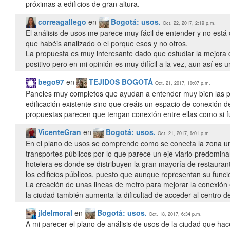
próximas a edificios de gran altura.
correagallego
en
Bogotá: usos.
Oct. 22, 2017, 2:19 p.m.
El análisis de usos me parece muy fácil de entender y no está
que habéis analizado o el porque esos y no otros.
La propuesta es muy interesante dado que estudiar la mejora 
positivo pero en mi opinión es muy difícil a la vez, aun así es 
bego97
en
TEJIDOS BOGOTÁ
Oct. 21, 2017, 10:07 p.m.
Paneles muy completos que ayudan a entender muy bien las pr
edificación existente sino que creáis un espacio de conexión d
propuestas parecen que tengan conexión entre ellas como si fue
VicenteGran
en
Bogotá: usos.
Oct. 21, 2017, 6:01 p.m.
En el plano de usos se comprende como se conecta la zona univ
transportes públicos por lo que parece un eje viario predomin
hotelera es donde se distribuyen la gran mayoría de restauran
los edificios públicos, puesto que aunque representan su funció
La creación de unas lineas de metro para mejorar la conexión e
la ciudad también aumenta la dificultad de acceder al centro de
jldelmoral
en
Bogotá: usos.
Oct. 18, 2017, 6:34 p.m.
A mi parecer el plano de análisis de usos de la ciudad que hacé