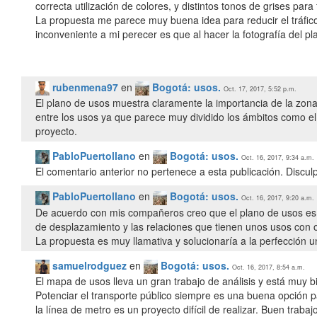
correcta utilización de colores, y distintos tonos de grises para 
La propuesta me parece muy buena idea para reducir el tráfico 
inconveniente a mi perecer es que al hacer la fotografía del p
rubenmena97
en
Bogotá: usos.
Oct. 17, 2017, 5:52 p.m.
El plano de usos muestra claramente la importancia de la zona
entre los usos ya que parece muy dividido los ámbitos como el 
proyecto.
PabloPuertollano
en
Bogotá: usos.
Oct. 16, 2017, 9:34 a.m.
El comentario anterior no pertenece a esta publicación. Discul
PabloPuertollano
en
Bogotá: usos.
Oct. 16, 2017, 9:20 a.m.
De acuerdo con mis compañeros creo que el plano de usos es c
de desplazamiento y las relaciones que tienen unos usos con o
La propuesta es muy llamativa y solucionaría a la perfección
samuelrodguez
en
Bogotá: usos.
Oct. 16, 2017, 8:54 a.m.
El mapa de usos lleva un gran trabajo de análisis y está muy 
Potenciar el transporte público siempre es una buena opción
la línea de metro es un proyecto difícil de realizar. Buen trabajo