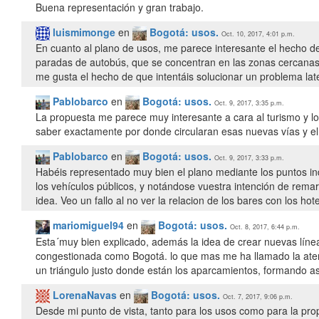
Buena representación y gran trabajo.
luismimonge
en
Bogotá: usos.
Oct. 10, 2017, 4:01 p.m.
En cuanto al plano de usos, me parece interesante el hecho d
paradas de autobús, que se concentran en las zonas cercanas a
me gusta el hecho de que intentáis solucionar un problema late
Pablobarco
en
Bogotá: usos.
Oct. 9, 2017, 3:35 p.m.
La propuesta me parece muy interesante a cara al turismo y 
saber exactamente por donde circularan esas nuevas vías y el
Pablobarco
en
Bogotá: usos.
Oct. 9, 2017, 3:33 p.m.
Habéis representado muy bien el plano mediante los puntos ind
los vehículos públicos, y notándose vuestra intención de remar
mariomiguel94
en
Bogotá: usos.
Oct. 8, 2017, 6:44 p.m.
Esta´muy bien explicado, además la idea de crear nuevas línea
congestionada como Bogotá. lo que mas me ha llamado la aten
un triángulo justo donde están los aparcamientos, formando a
LorenaNavas
en
Bogotá: usos.
Oct. 7, 2017, 9:06 p.m.
Desde mi punto de vista, tanto para los usos como para la pr