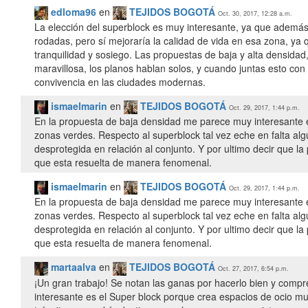
edloma96
en
TEJIDOS BOGOTÁ
Oct. 30, 2017, 12:28 a.m.
La elección del superblock es muy interesante, ya que además
rodadas, pero sí mejoraría la calidad de vida en esa zona, ya 
tranquilidad y sosiego. Las propuestas de baja y alta densidad, e
maravillosa, los planos hablan solos, y cuando juntas esto con
convivencia en las ciudades modernas.
ismaelmarin
en
TEJIDOS BOGOTÁ
Oct. 29, 2017, 1:44 p.m.
En la propuesta de baja densidad me parece muy interesante el
zonas verdes. Respecto al superblock tal vez eche en falta al
desprotegida en relación al conjunto. Y por ultimo decir que l
que esta resuelta de manera fenomenal.
ismaelmarin
en
TEJIDOS BOGOTÁ
Oct. 29, 2017, 1:44 p.m.
En la propuesta de baja densidad me parece muy interesante el
zonas verdes. Respecto al superblock tal vez eche en falta al
desprotegida en relación al conjunto. Y por ultimo decir que l
que esta resuelta de manera fenomenal.
martaalva
en
TEJIDOS BOGOTÁ
Oct. 27, 2017, 6:54 p.m.
¡Un gran trabajo! Se notan las ganas por hacerlo bien y comp
interesante es el Super block porque crea espacios de ocio m