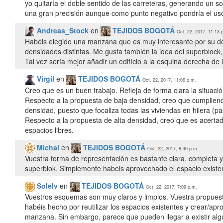
yo quitaría el doble sentido de las carreteras, generando un 
una gran precisión aunque como punto negativo pondría el uso d
Andreas_Stock
en
TEJIDOS BOGOTÁ
Oct. 22, 2017, 11:13 
Habéis elegido una manzana que es muy interesante por su dens
densidades distintas. Me gusta también la idea del superblock
Tal vez sería mejor añadir un edifício a la esquina derecha de
Virgil
en
TEJIDOS BOGOTÁ
Oct. 22, 2017, 11:06 p.m.
Creo que es un buen trabajo. Refleja de forma clara la situació
Respecto a la propuesta de baja densidad, creo que cumpliend
densidad, puesto que focaliza todas las viviendas en hilera (
Respecto a la propuesta de alta densidad, creo que es acertad
espacios libres.
Michal
en
TEJIDOS BOGOTÁ
Oct. 22, 2017, 8:40 p.m.
Vuestra forma de representación es bastante clara, completa 
superblok. Simplemente habeis aprovechado el espacio existen
Solelv
en
TEJIDOS BOGOTÁ
Oct. 22, 2017, 7:09 p.m.
Vuestros esquemas son muy claros y limpios. Vuestra propuest
habéis hecho por reutilizar los espacios existentes y crear/apr
manzana. Sin embargo, parece que pueden llegar a existir algu