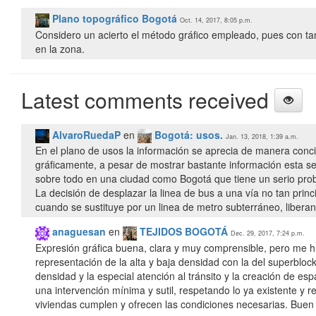
Plano topográfico Bogotá
Oct. 14, 2017, 8:05 p.m.
Considero un acierto el método gráfico empleado, pues con tan
en la zona.
Latest comments received
AlvaroRuedaP
en
Bogotá: usos.
Jan. 13, 2018, 1:39 a.m.
En el plano de usos la información se aprecia de manera conc
gráficamente, a pesar de mostrar bastante información esta se
sobre todo en una ciudad como Bogotá que tiene un serio pro
La decisión de desplazar la linea de bus a una vía no tan prin
cuando se sustituye por un linea de metro subterráneo, liberan
anaguesan
en
TEJIDOS BOGOTÁ
Dec. 29, 2017, 7:24 p.m.
Expresión gráfica buena, clara y muy comprensible, pero me h
representación de la alta y baja densidad con la del superbloc
densidad y la especial atención al tránsito y la creación de e
una intervención mínima y sutil, respetando lo ya existente y
viviendas cumplen y ofrecen las condiciones necesarias. Buen 