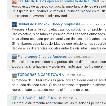
07 BARBA, R. Los ejes en el proyecto de la ciudad
Dec. 
Amigo estoy de acuerdo contigo, la importancia de los ejes radi
un aspecto secundario si cumplen su función, siendo en mult
inexistente la favorable, feliz navidad
Ciudad de Bangkok: Usos y propuesta
Oct. 18, 2017, 8:37 p.m.
Propuesta bastante completa, tratando solucionar un problema 
uso colectivo, sino también creando otros espacios enfocados 
estar ahora ocupada por un canal y en desuso, sería adecuada
Sin embargo, cabe la posibilidad de que relacionar los suburb
debido a las diferencias sociales entre los distintos usuarios d
Plano topográfico de Amberes
Oct. 18, 2017, 8:20 p.m.
Plano claro, se entienden a la perfección los diferentes elem
topografía, si la hubiera, y algún elemento que nos indique en
TOPOGRAFÍA CAPE TOWN
Oct. 18, 2017, 8:05 p.m.
El método de utilizar retículas para indicar la densidad es acer
no queda del todo clara. Si estos cambios responden a alteraci
representado saturando menos el formato de color.
03. USOS FILADELFIA
Oct. 15, 2017, 3:48 p.m.
La propuesta fomenta acertadamente las relaciones personale