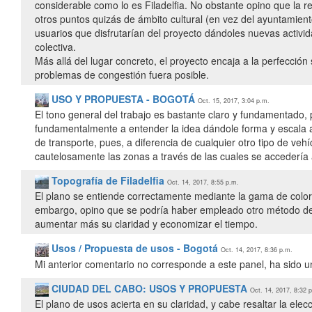
considerable como lo es Filadelfia. No obstante opino que la r
otros puntos quizás de ámbito cultural (en vez del ayuntamien
usuarios que disfrutarían del proyecto dándoles nuevas activid
colectiva.
Más allá del lugar concreto, el proyecto encaja a la perfección
problemas de congestión fuera posible.
USO Y PROPUESTA - BOGOTÁ
Oct. 15, 2017, 3:04 p.m.
El tono general del trabajo es bastante claro y fundamentado,
fundamentalmente a entender la idea dándole forma y escala a
de transporte, pues, a diferencia de cualquier otro tipo de vehí
cautelosamente las zonas a través de las cuales se accedería a
Topografía de Filadelfia
Oct. 14, 2017, 8:55 p.m.
El plano se entiende correctamente mediante la gama de colores
embargo, opino que se podría haber empleado otro método de r
aumentar más su claridad y economizar el tiempo.
Usos / Propuesta de usos - Bogotá
Oct. 14, 2017, 8:36 p.m.
Mi anterior comentario no corresponde a este panel, ha sido un
CIUDAD DEL CABO: USOS Y PROPUESTA
Oct. 14, 2017, 8:32 
El plano de usos acierta en su claridad, y cabe resaltar la ele