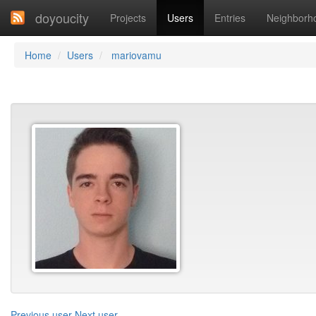
doyoucity
Projects
Users
Entries
Neighborh
Home
Users
mariovamu
Previous user
Next user