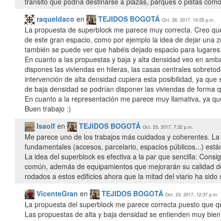
tránsito que podría destinarse a plazas, parques o pistas como
raqueldaco
en
TEJIDOS BOGOTÁ
Oct. 26, 2017, 10:05 p.m.
La propuesta de superblock me parece muy correcta. Creo qu
de este gran espacio, como por ejemplo la idea de dejar una 
también se puede ver que habéis dejado espacio para lugares de
En cuanto a las propuestas y baja y alta densidad veo en amba
dispones las viviendas en hileras, las casas centrales sobreto
intervención de alta densidad cupiera esta posibilidad, ya que
de baja densidad se podrían disponer las viviendas de forma qu
En cuanto a la representación me parece muy llamativa, ya qu
Buen trabajo :)
Isaolf
en
TEJIDOS BOGOTÁ
Oct. 23, 2017, 7:32 p.m.
Me parece uno de los trabajos más cuidados y coherentes. La 
fundamentales (accesos, parcelario, espacios públicos...) está
La idea del superblock es efectiva a la par que sencilla: Cons
común, además de equipamientos que mejorarán su calidad de 
rodados a estos edificios ahora que la mitad del viario ha sido
VicenteGran
en
TEJIDOS BOGOTÁ
Oct. 23, 2017, 12:37 p.m.
La propuesta del superblock me parece correcta puesto que qu
Las propuestas de alta y baja densidad se entienden muy bien y