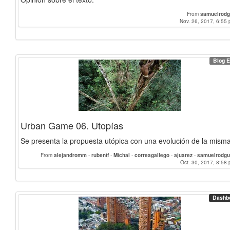
From
samuelrodg
Nov. 26, 2017, 6:55 
Blog E
Urban Game 06. Utopías
Se presenta la propuesta utópica con una evolución de la misma
From
alejandromm
-
rubentf
-
Michal
-
correagallego
-
ajuarez
-
samuelrodg
Andreas_Stock
-
Lucia_Lozano
Oct. 30, 2017, 8:58 
-
LorenaNa
Dashb