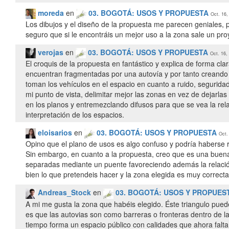
moreda
en
03. BOGOTÁ: USOS Y PROPUESTA
Oct. 16,
Los dibujos y el diseño de la propuesta me parecen geniales, 
seguro que si le encontráis un mejor uso a la zona sale un pro
verojas
en
03. BOGOTÁ: USOS Y PROPUESTA
Oct. 16,
El croquis de la propuesta en fantástico y explica de forma cl
encuentran fragmentadas por una autovía y por tanto creando 
toman los vehículos en el espacio en cuanto a ruido, segurida
mi punto de vista, delimitar mejor las zonas en vez de dejarla
en los planos y entremezclando difusos para que se vea la rel
interpretación de los espacios.
eloisarios
en
03. BOGOTÁ: USOS Y PROPUESTA
Oct.
Opino que el plano de usos es algo confuso y podría haberse 
Sin embargo, en cuanto a la propuesta, creo que es una buena
separadas mediante un puente favoreciendo además la relación
bien lo que pretendeis hacer y la zona elegida es muy correct
Andreas_Stock
en
03. BOGOTÁ: USOS Y PROPUES
A mi me gusta la zona que habéis elegido. Éste triangulo pued
es que las autovias son como barreras o fronteras dentro de la
tiempo forma un espacio público con calidades que ahora falta 