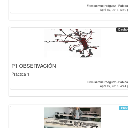
From
samuelrodguez
-
Pabloa
April 15, 2018, 5:19 
Dashb
P1 OBSERVACIÓN
Práctica 1
From
samuelrodguez
-
Pabloa
April 15, 2018, 4:44 
Phot