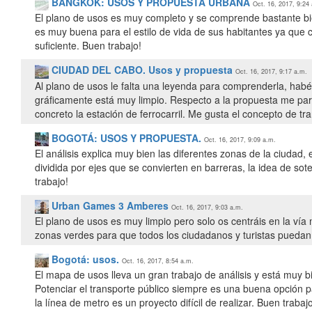
BANGKOK: USOS Y PROPUESTA URBANA
Oct. 16, 2017, 9:24
El plano de usos es muy completo y se comprende bastante bie
es muy buena para el estilo de vida de sus habitantes ya que
suficiente. Buen trabajo!
CIUDAD DEL CABO. Usos y propuesta
Oct. 16, 2017, 9:17 a.m.
Al plano de usos le falta una leyenda para comprenderla, habé
gráficamente está muy limpio. Respecto a la propuesta me par
concreto la estación de ferrocarril. Me gusta el concepto de tr
BOGOTÁ: USOS Y PROPUESTA.
Oct. 16, 2017, 9:09 a.m.
El análisis explica muy bien las diferentes zonas de la ciudad
dividida por ejes que se convierten en barreras, la idea de so
trabajo!
Urban Games 3 Amberes
Oct. 16, 2017, 9:03 a.m.
El plano de usos es muy limpio pero solo os centráis en la v
zonas verdes para que todos los ciudadanos y turistas puedan d
Bogotá: usos.
Oct. 16, 2017, 8:54 a.m.
El mapa de usos lleva un gran trabajo de análisis y está muy 
Potenciar el transporte público siempre es una buena opción
la línea de metro es un proyecto difícil de realizar. Buen trabajo