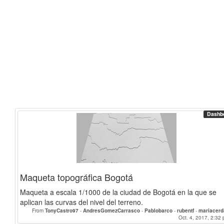
Dashb
Maqueta topográfica Bogotá
Maqueta a escala 1/1000 de la ciudad de Bogotá en la que se
aplican las curvas del nivel del terreno.
From
TonyCastro97
-
AndresGomezCarrasco
-
Pablobarco
-
rubentf
-
mariacer
Michal
-
Joserto97
-
correagallego
-
bego97
-
mariovamu
-
Francimartin97
Oct. 4, 2017, 2:32 
-
ajua