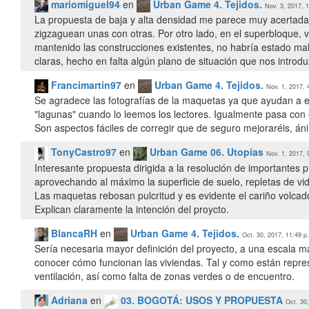
mariomiguel94
en
Urban Game 4. Tejidos.
Nov. 3, 2017, 
La propuesta de baja y alta densidad me parece muy acertada, 
zigzaguean unas con otras. Por otro lado, en el superbloque,
mantenido las construcciones existentes, no habría estado ma
claras, hecho en falta algún plano de situación que nos introdu
Francimartin97
en
Urban Game 4. Tejidos.
Nov. 1, 2017, 
Se agradece las fotografías de la maquetas ya que ayudan a e
"lagunas" cuando lo leemos los lectores. Igualmente pasa con e
Son aspectos fáciles de corregir que de seguro mejoraréis, áni
TonyCastro97
en
Urban Game 06. Utopías
Nov. 1, 2017, 
Interesante propuesta dirigida a la resolución de importantes p
aprovechando al máximo la superficie de suelo, repletas de vid
Las maquetas rebosan pulcritud y es evidente el cariño volcado e
Explican claramente la intención del proycto.
BlancaRH
en
Urban Game 4. Tejidos.
Oct. 30, 2017, 11:49 p
Sería necesaria mayor definición del proyecto, a una escala 
conocer cómo funcionan las viviendas. Tal y como están repre
ventilación, así como falta de zonas verdes o de encuentro.
Adriana
en
03. BOGOTÁ: USOS Y PROPUESTA
Oct. 30