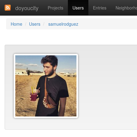
doyoucity
Projects
Users
Entries
Neighborh
Home
Users
samuelrodguez