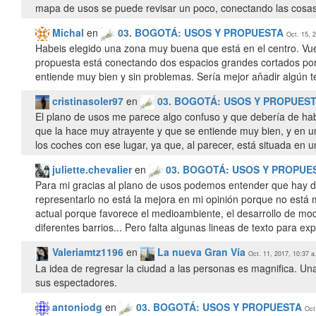
mapa de usos se puede revisar un poco, conectando las cosas
Michal
en
03. BOGOTÁ: USOS Y PROPUESTA
Oct. 15, 
Habeis elegido una zona muy buena que está en el centro. Vu
propuesta está conectando dos espacios grandes cortados por l
entiende muy bien y sin problemas. Sería mejor aňadir algún t
cristinasoler97
en
03. BOGOTÁ: USOS Y PROPUES
El plano de usos me parece algo confuso y que debería de hab
que la hace muy atrayente y que se entiende muy bien, y en un
los coches con ese lugar, ya que, al parecer, está situada en un
juliette.chevalier
en
03. BOGOTÁ: USOS Y PROPUE
Para mi gracias al plano de usos podemos entender que hay di
representarlo no está la mejora en mi opinión porque no est
actual porque favorece el medioambiente, el desarrollo de modo
diferentes barrios... Pero falta algunas lineas de texto para expl
Valeriamtz1196
en
La nueva Gran Vía
Oct. 11, 2017, 10:37 a
La idea de regresar la ciudad a las personas es magnifica. Un
sus espectadores.
antoniodg
en
03. BOGOTÁ: USOS Y PROPUESTA
Oct