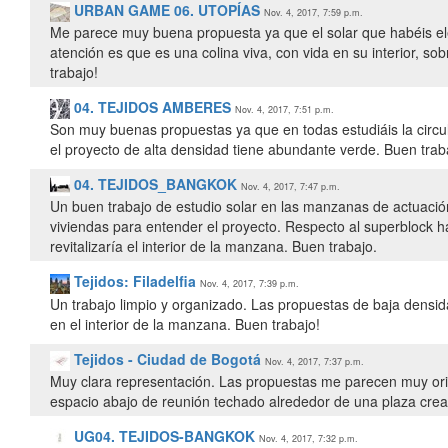
URBAN GAME 06. UTOPÍAS
Nov. 4, 2017, 7:59 p.m.
Me parece muy buena propuesta ya que el solar que habéis ele
atención es que es una colina viva, con vida en su interior, so
trabajo!
04. TEJIDOS AMBERES
Nov. 4, 2017, 7:51 p.m.
Son muy buenas propuestas ya que en todas estudiáis la circul
el proyecto de alta densidad tiene abundante verde. Buen trab
04. TEJIDOS_BANGKOK
Nov. 4, 2017, 7:47 p.m.
Un buen trabajo de estudio solar en las manzanas de actuación
viviendas para entender el proyecto. Respecto al superblock ha
revitalizaría el interior de la manzana. Buen trabajo.
Tejidos: Filadelfia
Nov. 4, 2017, 7:39 p.m.
Un trabajo limpio y organizado. Las propuestas de baja densi
en el interior de la manzana. Buen trabajo!
Tejidos - Ciudad de Bogotá
Nov. 4, 2017, 7:37 p.m.
Muy clara representación. Las propuestas me parecen muy origi
espacio abajo de reunión techado alrededor de una plaza cre
UG04. TEJIDOS-BANGKOK
Nov. 4, 2017, 7:32 p.m.