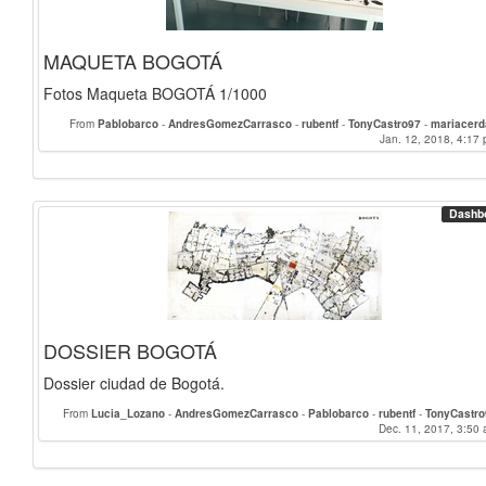
MAQUETA BOGOTÁ
Fotos Maqueta BOGOTÁ 1/1000
From
Pablobarco
-
AndresGomezCarrasco
-
rubentf
-
TonyCastro97
-
mariacer
Michal
-
Joserto97
-
correagallego
-
juliette.chevalier
Jan. 12, 2018, 4:17 
-
bego97
-
mariov
Francimartin97
-
ajuarez
-
AlvaroRuedaP
-
samuelrodguez
-
Andreas_Stock
-
Vi
franacien
-
GabrielaGarcia
-
Gladys
-
Lucia_Lozano
-
alejandromm
-
LorenaNa
mariama
Dashb
DOSSIER BOGOTÁ
Dossier ciudad de Bogotá.
From
Lucia_Lozano
-
AndresGomezCarrasco
-
Pablobarco
-
rubentf
-
TonyCastr
mariacerdan
-
Michal
-
Joserto97
-
correagallego
-
juliette.chevalier
Dec. 11, 2017, 3:50 
-
beg
mariovamu
-
Francimartin97
-
ajuarez
-
AlvaroRuedaP
-
samuelrodg
Andreas_Stock
-
Viqui
-
franacien
-
GabrielaGarcia
-
Gladys
-
alejandr
LorenaNavas
-
mariama