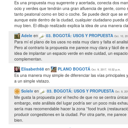
Es una propuesta muy sugerente y acertada, conecta dos man
ocio y verdes que tendrán una gran afluencia de gente, como s
tanto peatonal como en bici o coche. Se puede decir que se e
aunque este dentro de la ciudad, cualquier ciudadano pueda d
muy bien. El dibujo realizado explica la idea de una manera cla
Adele
en
03. BOGOTÁ: USOS Y PROPUESTA
Oct. 10, 20
Para mí el plano de los usos no esta muy claro y falta el analisi
Pero al contrario la propuesta me parece muy clara y fácil de
idea de implantar un espacio verde en este cuidad, un espaci
complementan.
Elisabeth68
en
PLANO BOGOTÁ
Oct. 9, 2017, 10:32 p.m.
Es una manera muy simple de diferenciar las vías principales
a un simple vistazo.
Solelv
en
03. BOGOTÁ: USOS Y PROPUESTA
Oct. 9, 20
Me gusta la propuesta por el hecho de que no se centra única
embargo, este análisis del lugar podría ser un poco más exhau
sería mas recomendable hacer la zona ''food truck (restauraci
producir congestiones en la ciudad. Por otra parte, me parece 
bien.