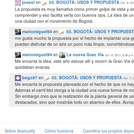
joseol
en
03. BOGOTÁ: USOS Y PROPUESTA
Oct. 8, 20
La propuesta es muy llamativa como primer golpe de vista y e
comprender y eso facilita verla con buenos ojos. La idea de 
una ciudad con el movimiento de Bogotá.
mariomiguel94
en
03. BOGOTÁ: USOS Y PROPUES
me gusta mucho la propuesta por el hecho de implantar una gr
puedan disfrutar de un aire un poco más limpio, convirtiéndo
mariomiguel94
en
La nueva Gran Vía
Oct. 8, 2017, 6:39 p.m
Me encanta la idea, este año estuve allí y recorrí la Gran Vía
quedaban enanas.
bego97
en
03. BOGOTÁ: USOS Y PROPUESTA
Oct. 7, 
Me encanta la propuesta planeada por el hecho de que no hay n
Ademas el carril bici otorga a la ciudad una nueva forma de mov
Sin embargo creo que la realización de la planta general de u
destacados, sino que mostráis todo un abanico de ellos. Aunqu
Sobre doyoucity
Cómo funciona
Coordina tus propios doyou