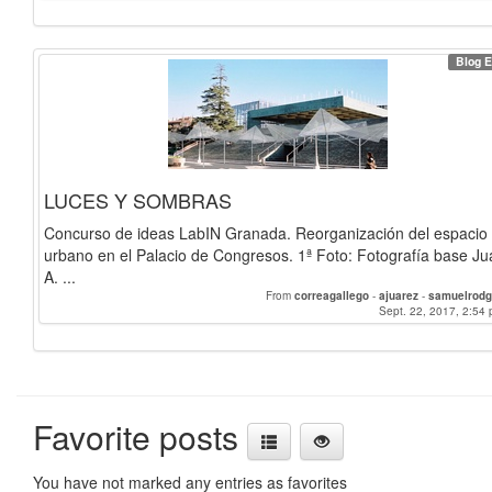
AlvaroRuedaP
-
samuelrodguez
-
Andreas_Stock
-
Viqui
-
GabrielaGarcia
-
Gla
Luisvj
-
alejandromm
-
LorenaNavas
-
mariama
Blog E
LUCES Y SOMBRAS
Concurso de ideas LabIN Granada. Reorganización del espacio
urbano en el Palacio de Congresos. 1ª Foto: Fotografía base Ju
A. ...
From
correagallego
-
ajuarez
-
samuelrodg
Sept. 22, 2017, 2:54 
Favorite posts
You have not marked any entries as favorites