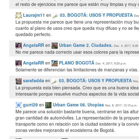
el resto de ejercicios me parece que están muy limpias y muy c
Laurajm11
en
03. BOGOTÁ: USOS Y PROPUESTA
Dec
La propuesta me parece que tiene una representación muy bu
cuanto al plano de usos creo que queda muy difuso y no se ll
quedado perfecto.
AngelaRR
en
Urban Game 2. Ciudades.
Dec. 4, 2017, 9:28
No me parece nada correcto usar esos colores para la represe
AngelaRR
en
PLANO BOGOTÁ
Dec. 4, 2017, 9:20 p.m.
Solamente se diferencian las limitaciones de manzanas y vías. 
sarafadda
en
03. BOGOTÁ: USOS Y PROPUESTA
Nov.
La propuesta esta bien piensada. Creo que es una buena idea
gurri29
en
Urban Game 06. Utopías
Nov. 8, 2017, 12:10 p.m.
Me parece una solución bastante buena, centrarse en las altu
gran cantidad de automóviles. La representación de la propue
transporte como en relación con la ciudad existente y la convi
zonas verdes mejorando el ecosistema de Bogotá.