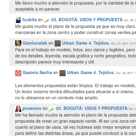
Me llamo mucho a atención la propuesta, por la claridad de la 
aceptable a mi parecer.
fcubila
en
03. BOGOTÁ: USOS Y PROPUESTA
Oct. 29, 
Me gusta mucho el plano de la propuesta ya que es muy claro
manzanas en la zona centro y poder construir zonas verdes.para
Gianlucalab
en
Urban Game 4. Tejidos.
Oct. 27, 2017, 2:17
Para mi el trabajo en modelo, fotos, son claros y legibles, per
de los detalles, leyenda, escala gráfica y norte geográfico, to
descripción parece muy interesante y útil.
Gasteix.Sacha
en
Urban Game 4. Tejidos.
Oct. 23, 2017, 
Los elementos propuestos están limpios. El trabajo en modelo, 
Un lector externo tendrá dificultades para situarse a sí mismo
no lo ubicamos en un contexto más amplio.
pceacero
en
03. BOGOTÁ: USOS Y PROPUESTA
Oct. 
Me ha llamado mucho la atención el plano de la propuesta debi
propuesta de crear un gran espacio verde. Al ser una zona cént
cuanto al plano de usos, tal vez hubiese sido mejor emplear ot
para definir las distintas áreas, ya que puede conducir a la con