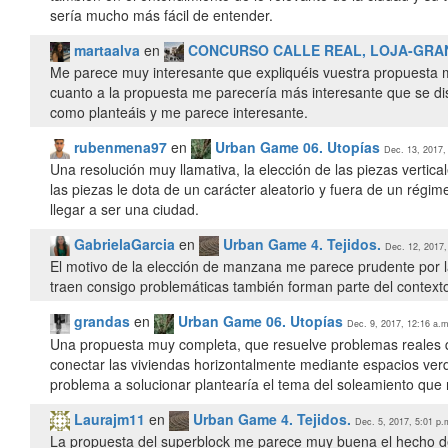
sería mucho más fácil de entender.
martaalva
en
CONCURSO CALLE REAL, LOJA-GRA
Me parece muy interesante que expliquéis vuestra propuesta me
cuanto a la propuesta me parecería más interesante que se di
como planteáis y me parece interesante.
rubenmena97
en
Urban Game 06. Utopías
Dec. 13, 2017,
Una resolución muy llamativa, la elección de las piezas vertic
las piezas le dota de un carácter aleatorio y fuera de un régim
llegar a ser una ciudad.
GabrielaGarcia
en
Urban Game 4. Tejidos.
Dec. 12, 2017,
El motivo de la elección de manzana me parece prudente por la
grandas
en
Urban Game 06. Utopías
Dec. 9, 2017, 12:16 a.m
Una propuesta muy completa, que resuelve problemas reales q
conectar las viviendas horizontalmente mediante espacios ver
problema a solucionar plantearía el tema del soleamiento que 
Laurajm11
en
Urban Game 4. Tejidos.
Dec. 5, 2017, 5:01 p.
La propuesta del superblock me parece muy buena el hecho de 