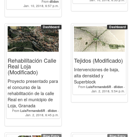
From
dlidon
Jan. 10, 2018, 6:57 p.m.
Dashboard
Dashboard
Rehabilitación Calle
Tejidos (Modificado)
Real Loja
Intervenciones de baja,
(Modificado)
alta densidad y
Proyecto presentado para
Superblock
el concurso de la
From
LuisFernandoSR
-
dlidon
-
Jan. 2, 2018, 5:54 p.m.
linzak0
rehabilitación de la calle
Real en el municipio de
Loja, Granada
From
LuisFernandoSR
-
dlidon
-
Jan. 2, 2018, 6:45 p.m.
linzak0
Blog Entry
Blog Entry