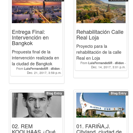
Entrega Final:
Rehabilitación Calle
Intervención en
Real Loja
Bangkok
Proyecto para la
Propuesta final de la
rehabilitación de la calle
intervención realizada en
Real en Loja
la ciudad de Bangkok
From
LuisFernandoSR
-
dlidon
-
Dec. 14, 2017, 3:01 p.m.
linzak0
From
LuisFernandoSR
-
dlidon
-
Dec. 21, 2017, 3:59 p.m.
linzak0
Blog Entry
Blog Entry
02. REM
01. FARIÑA,J.
KOOLHAAS ¿Qué
Cityland, ciudad de