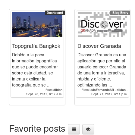
joseol
-
lopezjorge
-
margama
-
linzak0
-
alvarocantero
-
mariarokiski
-
elena.moreno
-
Dashboard
Blog Entry
grandas
-
lauragc
Topografía Bangkok
Discover Granada
Debido a la poca
Discover Granada es una
información topográfica
aplicación que permite al
que se puede encontrar
usuario conocer Granada
sobre esta ciudad, se
de una forma interactiva,
intenta explicar la
rápida y eficiente,
topografía que se ...
optimizando las ...
From
dlidon
From
LuisFernandoSR
-
dlidon
-
Sept. 28, 2017, 8:37 a.m.
BlancaRH
Sept. 21, 2017, 6:11 p.m.
-
raqueldaco
-
Paulacp
-
AlbertoCamarero
-
luciagg
-
linzak0
Favorite posts