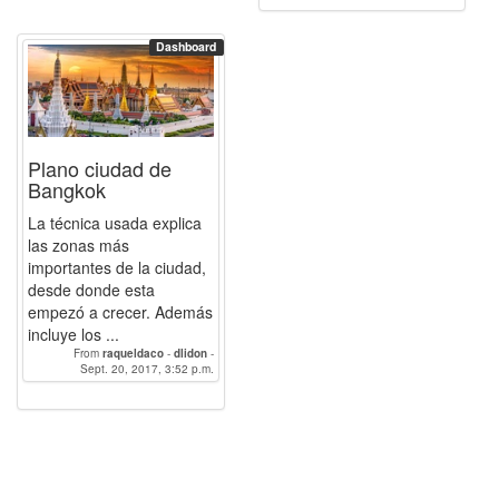
Dashboard
Plano ciudad de
Bangkok
La técnica usada explica
las zonas más
importantes de la ciudad,
desde donde esta
empezó a crecer. Además
incluye los ...
From
raqueldaco
-
dlidon
-
Sept. 20, 2017, 3:52 p.m.
BlancaRH
-
Paulacp
-
AlbertoCamarero
-
luciagg
-
LuisFernandoSR
-
linzak0