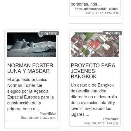
personas, nos ...
From
LuisFernandoSR
-
dlidon
-
Oct. 5, 2017, 11:52 a.m.
linzak0
Blog Entry
Blog Entry
NORMAN FOSTER,
PROYECTO PARA
LUNA Y MASDAR
JOVENES
BANGKOK
El arquitecto británico
Un estudio de Bangkok
Norman Foster fue
desarrolla una idea
elegido por la Agencia
diferente en el desarrollo
Espacial Europea para la
de la evolución infantil y
construcción de la
juvenil, mejorando los
primera base o ...
lugares ...
From
dlidon
Sept. 28, 2017, 2:39 p.m.
From
dlidon
Sept. 28, 2017, 1:49 p.m.