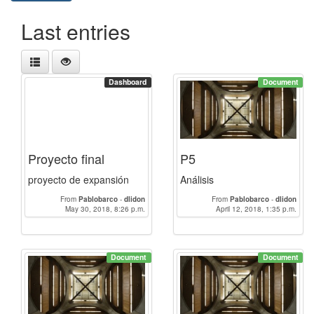
Last entries
Dashboard
Document
Proyecto final
P5
proyecto de expansión
Análisis
From
Pablobarco
-
dlidon
From
Pablobarco
-
dlidon
May 30, 2018, 8:26 p.m.
April 12, 2018, 1:35 p.m.
Document
Document