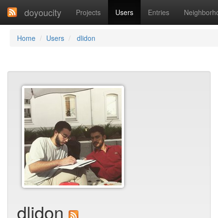
doyoucity
Projects
Users
Entries
Neighborh
Home
Users
dlidon
dlidon