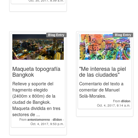
Oct. 30, 2017, 8:59 a.m.
Blog Entry
Blog Entry
Maqueta topografía
"Me interesa la piel
Bangkok
de las ciudades"
Relieve y soporte del
Comentario del texto a
fragmento elegido
comentar de Manuel
(2400m x 800m) de la
Solà-Morales.
ciudad de Bangkok.
From
dlidon
Oct. 4, 2017, 9:14 a.m.
Maqueta dividida en tres
sectores de ...
From
antoniomoreno
-
dlidon
-
InmsRuiz
-
BlancaRH
Oct. 4, 2017, 9:53 p.m.
-
raqueldaco
-
Paulacp
-
AlbertoCamarero
-
luciagg
-
LuisFernandoSR
-
Isaolf
-
verojas
-
ivanen
-
EugenioGRS
-