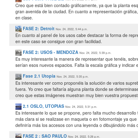
Creo que está bien contado gráficamente, ya que la planta e
gran avenida de la ciudad. En cuanto a representación gráfica,
en clase.
FASE 2: Detroit
Nov. 24, 2022, 5:44 p.m.
En cuanto al panel de los usos cabe destacar la forma de repre
en este caso se consigue con gran facilidad.
FASE 2: USOS - MENDOZA
Nov. 24, 2022, 5:39 p.m.
Es muy interesante la manera de representar que tenéis, sob
serían esos nuevos espacios. Falta la escala gráfica y indicar e
Fase 2.1 Utopía
Nov. 24, 2022, 5:35 p.m.
Es interesante ver como proponéis la solución de varios suprebl
fuera. Yo creo que faltaría alguna planta donde se determina
creo que estas imágenes muestran muy bien vuestra propuest
2.1 OSLO, UTOPIAS
Nov. 24, 2022, 5:31 p.m.
Es interesante lo que se propone, pero falta mucho desarroll
más clara si se realizase en maqueta o en fotomontaje ya que 
definiría más los accesos con una leyenda o dibujándolo más 
FASE 2 : SAO PAULO
Nov. 24, 2022, 5:26 p.m.