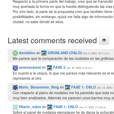
Respecto a la primera parte del trabajo, creo que se transmite 
muy acertada la forma en que lo hacéis distinguiendo las vías p
Por otro lado, la parte de la propuesta creo que también tien
posibilidades, sin embargo, quizá me falta algo de informació
Latest comments received
daviddiru
en
GRONLAND (OSLO)
Feb. 6, 2023, 10:11 p.m.
Me parece que la comparación de las ciudades en las gráficas
serenavaresi
en
FASE 2
Jan. 30, 2023, 3:12 p.m.
En cuanto a la utopía, lo que me parece más relevante es el est
representa al otro.
Mario_Benavente_Reig
en
FASE 1: OSLO
Jan. 13, 2023, 
Con respecto al plano de modelos me ha parecido que esta muy
muy bien analizados. Además me parecen unos barrios muy atra
Hilario_rubio
en
FASE 1: OSLO
Jan. 11, 2023, 11:19 p.m.
Sobre el panel de modelos ejemplares he de daros la enhorabu