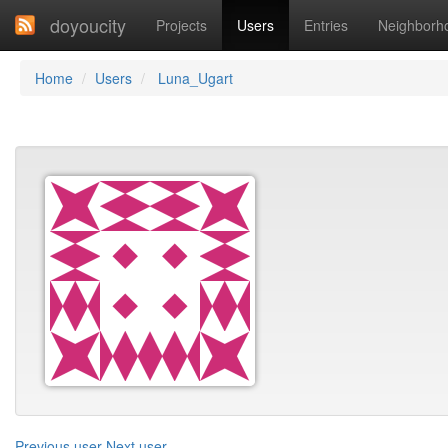
doyoucity
Projects
Users
Entries
Neighborh
Home
Users
Luna_Ugart
Previous user
Next user