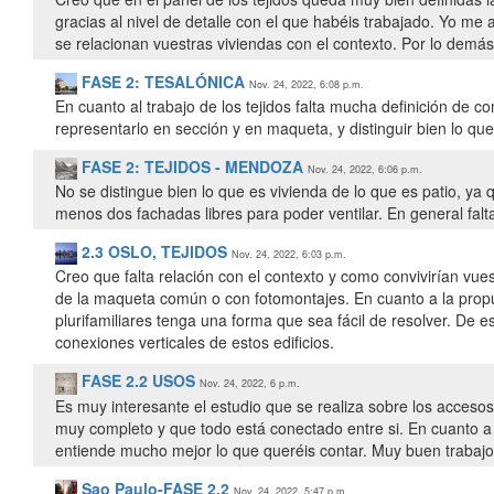
gracias al nivel de detalle con el que habéis trabajado. Yo m
se relacionan vuestras viviendas con el contexto. Por lo demá
FASE 2: TESALÓNICA
Nov. 24, 2022, 6:08 p.m.
En cuanto al trabajo de los tejidos falta mucha definición de c
representarlo en sección y en maqueta, y distinguir bien lo que
FASE 2: TEJIDOS - MENDOZA
Nov. 24, 2022, 6:06 p.m.
No se distingue bien lo que es vivienda de lo que es patio, ya
menos dos fachadas libres para poder ventilar. En general falt
2.3 OSLO, TEJIDOS
Nov. 24, 2022, 6:03 p.m.
Creo que falta relación con el contexto y como convivirían vue
de la maqueta común o con fotomontajes. En cuanto a la propue
plurifamiliares tenga una forma que sea fácil de resolver. De
conexiones verticales de estos edificios.
FASE 2.2 USOS
Nov. 24, 2022, 6 p.m.
Es muy interesante el estudio que se realiza sobre los accesos 
muy completo y que todo está conectado entre si. En cuanto a 
entiende mucho mejor lo que queréis contar. Muy buen trabajo
Sao Paulo-FASE 2.2
Nov. 24, 2022, 5:47 p.m.