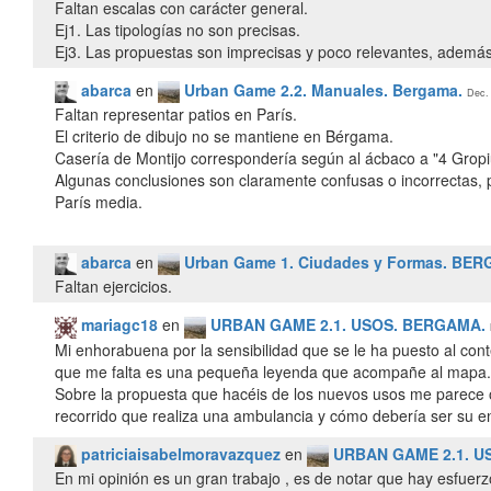
Faltan escalas con carácter general.
Ej1. Las tipologías no son precisas.
Ej3. Las propuestas son imprecisas y poco relevantes, además
abarca
en
Urban Game 2.2. Manuales. Bergama.
Dec. 
Faltan representar patios en París.
El criterio de dibujo no se mantiene en Bérgama.
Casería de Montijo correspondería según al ácbaco a "4 Gropi
Algunas conclusiones son claramente confusas o incorrectas, 
París media.
abarca
en
Urban Game 1. Ciudades y Formas. BE
Faltan ejercicios.
mariagc18
en
URBAN GAME 2.1. USOS. BERGAMA.
Mi enhorabuena por la sensibilidad que se le ha puesto al cont
que me falta es una pequeña leyenda que acompañe al mapa.
Sobre la propuesta que hacéis de los nuevos usos me parece o
recorrido que realiza una ambulancia y cómo debería ser su en
patriciaisabelmoravazquez
en
URBAN GAME 2.1. U
En mi opinión es un gran trabajo , es de notar que hay esfuerzo