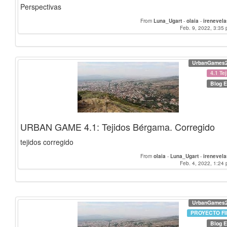
Perspectivas
From
Luna_Ugart
-
olaia
-
irenevel
Feb. 9, 2022, 3:35 
UrbanGames
4.1 Te
Blog E
URBAN GAME 4.1: Tejidos Bérgama. Corregido
tejidos corregido
From
olaia
-
Luna_Ugart
-
irenevel
Feb. 4, 2022, 1:24 
UrbanGames
PROYECTO FI
Blog E