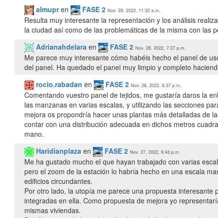
almupr
en
FASE 2
Nov. 29, 2022, 11:32 a.m.
Resulta muy interesante la representación y los análisis reali
la ciudad así como de las problemáticas de la misma con las po
Adrianahdelara
en
FASE 2
Nov. 28, 2022, 7:27 p.m.
Me parece muy interesante cómo habéis hecho el panel de usos.
del panel. Ha quedado el panel muy limpio y completo haciendo
rocio.rabadan
en
FASE 2
Nov. 28, 2022, 6:37 p.m.
Comentando vuestro panel de tejidos, me gustaría daros la e
las manzanas en varias escalas, y utilizando las secciones p
mejora os propondría hacer unas plantas más detalladas de la
contar con una distribución adecuada en dichos metros cuadr
mano.
Haridianplaza
en
FASE 2
Nov. 27, 2022, 6:43 p.m.
Me ha gustado mucho el que hayan trabajado con varias escalas
pero el zoom de la estación lo habría hecho en una escala ma
edificios circundantes.
Por otro lado, la utopía me parece una propuesta interesante 
integradas en ella. Como propuesta de mejora yo representaría
mismas viviendas.