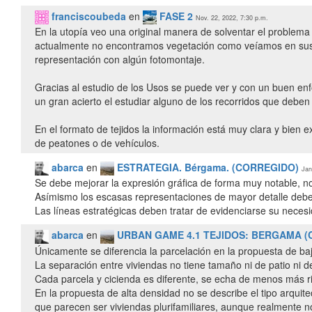
franciscoubeda
en
FASE 2
Nov. 22, 2022, 7:30 p.m.
En la utopía veo una original manera de solventar el proble
actualmente no encontramos vegetación como veíamos en sus es
representación con algún fotomontaje.
Gracias al estudio de los Usos se puede ver y con un buen en
un gran acierto el estudiar alguno de los recorridos que deben
En el formato de tejidos la información está muy clara y bien e
de peatones o de vehículos.
abarca
en
ESTRATEGIA. Bérgama. (CORREGIDO)
Jan
Se debe mejorar la expresión gráfica de forma muy notable, n
Asímismo los escasas representaciones de mayor detalle deben 
Las líneas estratégicas deben tratar de evidenciarse su neces
abarca
en
URBAN GAME 4.1 TEJIDOS: BERGAMA (
Únicamente se diferencia la parcelación en la propuesta de ba
La separación entre viviendas no tiene tamaño ni de patio ni de
Cada parcela y cicienda es diferente, se echa de menos más ri
En la propuesta de alta densidad no se describe el tipo arquite
que parecen ser viviendas plurifamiliares, aunque realmente n