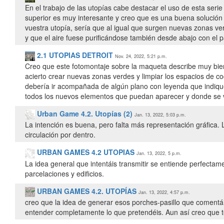
En el trabajo de las utopías cabe destacar el uso de esta seri
superior es muy interesante y creo que es una buena solución 
vuestra utopía, sería que al igual que surgen nuevas zonas verd
2.1 UTOPIAS DETROIT
Nov. 24, 2022, 5:21 p.m.
Creo que este fotomontaje sobre la maqueta describe muy bie
acierto crear nuevas zonas verdes y limpiar los espacios de 
debería ir acompañada de algún plano con leyenda que indique
todos los nuevos elementos que puedan aparecer y donde se ve
Urban Game 4.2. Utopías (2)
Jan. 13, 2022, 5:03 p.m.
La intención es buena, pero falta más representación gráfica. L
circulación por dentro.
URBAN GAMES 4.2 UTOPIAS
Jan. 13, 2022, 5 p.m.
La idea general que intentáis transmitir se entiende perfecta
parcelaciones y edificios.
URBAN GAMES 4.2. UTOPÍAS
Jan. 13, 2022, 4:57 p.m.
creo que la idea de generar esos porches-pasillo que comentáis
entender completamente lo que pretendéis. Aun así creo que t