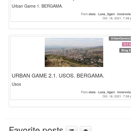
Urban Game 1. BERGAMA.
From
olaia
-
Luna_Ugart
-
irenevel
Oct. 18, 2021, 7:48 
UrbanGames
2.1 
Blog E
URBAN GAME 2.1. USOS. BERGAMA.
Usos
From
olaia
-
Luna_Ugart
-
irenevel
Oct. 18, 2021, 7:08 
Favorite posts