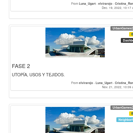
From
Luna_Ugart
-
elvirarojo
-
Cristina_R
Dec. 19, 2022, 10:17 
UrbanGames
Dashb
FASE 2
UTOPÍA, USOS Y TEJIDOS.
From
elvirarojo
-
Luna_Ugart
-
Cristina_R
Nov. 21, 2022, 10:09 
UrbanGames
Neighbor