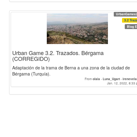
UrbanGames
3.2 Traz
Blog E
Urban Game 3.2. Trazados. Bérgama
(CORREGIDO)
Adaptación de la trama de Berna a una zona de la ciudad de
Bérgama (Turquía).
From
olaia
-
Luna_Ugart
-
irenevel
Jan. 12, 2022, 8:33 