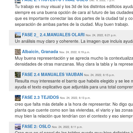
Dec. 9, 2022, 7 p.m.
Tu trabajo es muy visual y los 3d de los distintos edificios a
siempre es una buena opción de cara al futuro de las ciudades
que es importante conectar las dos partes de la ciudad tal y co
FASE 2_ 2.4.MANUALES OLARI
Nov. 24, 2022, 6:21 p.m.
Un análisis muy claro y coherente. La imagen que incluís ayud
Albaicín, Granada
Nov. 24, 2022, 6:19 p.m.
Muy buena representación y se aprecia mucho la contextuali
densidades de otras manzanas. Muy clara la tabla y la represen
FASE 2.4 MANUALES VAUBAN
Nov. 24, 2022, 6:15 p.m.
Resulta muy interesante el barrio que habéis elegido y se lee
ayuda el texto explicativo que adjuntáis para una total compren
FASE 2.3 TEJIDOS
Nov. 24, 2022, 6:13 p.m.
creo que falta más detalle a la hora de representar. No digo
planta que cuente como son las viviendas, el viario y las zo
muy bien la relación que tendrían con el contexto y eso siempr
FASE 2: OSLO
Nov. 24, 2022, 6:11 p.m.
Creo que en el panel de los tejidos queda muy bien definidas