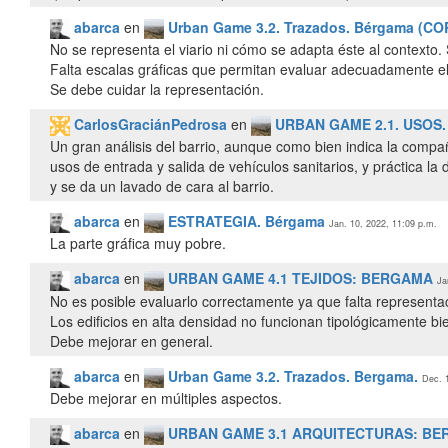
abarca
en
Urban Game 3.2. Trazados. Bérgama (C
No se representa el viario ni cómo se adapta éste al contexto.
Falta escalas gráficas que permitan evaluar adecuadamente el
Se debe cuidar la representación.
CarlosGraciánPedrosa
en
URBAN GAME 2.1. USOS
Un gran análisis del barrio, aunque como bien indica la comp
usos de entrada y salida de vehículos sanitarios, y práctica la
y se da un lavado de cara al barrio.
abarca
en
ESTRATEGIA. Bérgama
Jan. 10, 2022, 11:09 p.m.
La parte gráfica muy pobre.
abarca
en
URBAN GAME 4.1 TEJIDOS: BERGAMA
Ja
No es posible evaluarlo correctamente ya que falta representa
Los edificios en alta densidad no funcionan tipológicamente b
Debe mejorar en general.
abarca
en
Urban Game 3.2. Trazados. Bergama.
Dec. 
Debe mejorar en múltiples aspectos.
abarca
en
URBAN GAME 3.1 ARQUITECTURAS: B