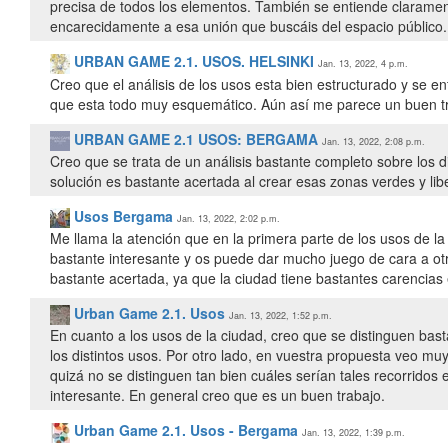
precisa de todos los elementos. También se entiende claramen
encarecidamente a esa unión que buscáis del espacio público.
URBAN GAME 2.1. USOS. HELSINKI
Jan. 13, 2022, 4 p.m.
Creo que el análisis de los usos esta bien estructurado y se 
que esta todo muy esquemático. Aún así me parece un buen tra
URBAN GAME 2.1 USOS: BERGAMA
Jan. 13, 2022, 2:08 p.m.
Creo que se trata de un análisis bastante completo sobre los d
solución es bastante acertada al crear esas zonas verdes y lib
Usos Bergama
Jan. 13, 2022, 2:02 p.m.
Me llama la atención que en la primera parte de los usos de la
bastante interesante y os puede dar mucho juego de cara a otra
bastante acertada, ya que la ciudad tiene bastantes carencias 
Urban Game 2.1. Usos
Jan. 13, 2022, 1:52 p.m.
En cuanto a los usos de la ciudad, creo que se distinguen bas
los distintos usos. Por otro lado, en vuestra propuesta veo muy
quizá no se distinguen tan bien cuáles serían tales recorridos 
interesante. En general creo que es un buen trabajo.
Urban Game 2.1. Usos - Bergama
Jan. 13, 2022, 1:39 p.m.