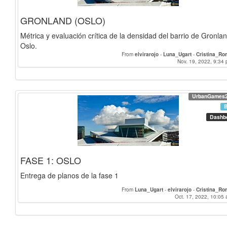
GRONLAND (OSLO)
Métrica y evaluación crítica de la densidad del barrio de Gronlan
Oslo.
From
elvirarojo
-
Luna_Ugart
-
Cristina_R
Nov. 19, 2022, 9:34 
UrbanGames
Dashb
FASE 1: OSLO
Entrega de planos de la fase 1
From
Luna_Ugart
-
elvirarojo
-
Cristina_R
Oct. 17, 2022, 10:05 