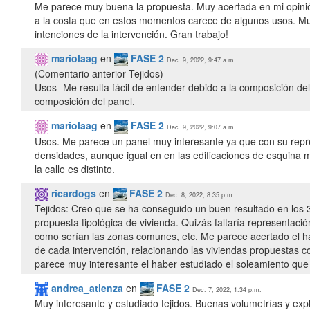
Me parece muy buena la propuesta. Muy acertada en mi opinión 
a la costa que en estos momentos carece de algunos usos. Muy
intenciones de la intervención. Gran trabajo!
mariolaag
en
FASE 2
Dec. 9, 2022, 9:47 a.m.
(Comentario anterior Tejidos)
Usos- Me resulta fácil de entender debido a la composición del p
composición del panel.
mariolaag
en
FASE 2
Dec. 9, 2022, 9:07 a.m.
Usos. Me parece un panel muy interesante ya que con su repr
densidades, aunque igual en en las edificaciones de esquina m
la calle es distinto.
ricardogs
en
FASE 2
Dec. 8, 2022, 8:35 p.m.
Tejidos: Creo que se ha conseguido un buen resultado en los 3
propuesta tipológica de vivienda. Quizás faltaría representació
como serían las zonas comunes, etc. Me parece acertado el h
de cada intervención, relacionando las viviendas propuestas co
parece muy interesante el haber estudiado el soleamiento que 
andrea_atienza
en
FASE 2
Dec. 7, 2022, 1:34 p.m.
Muy interesante y estudiado tejidos. Buenas volumetrías y exp