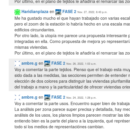
Haridianplaza
en
FASE 2
Nov. 27, 2022, 6:43 p.m.
Me ha gustado mucho el que hayan trabajado con varias escalas
pero el zoom de la estación lo habría hecho en una escala ma
edificios circundantes.
Por otro lado, la utopía me parece una propuesta interesante 
integradas en ella. Como propuesta de mejora yo representaría
mismas viviendas.
ambre.g
en
FASE 2
Nov. 26, 2022, 1:03 a.m.
Voy a comentar la parte tejidos. Pienso que el trabajo esta mu
sido dada a las medidas, las secciones permiten de entender muy
elección de dos colores para distinguir las viviendas plurifami
del trabajo a mano y la particularidad de ofrecer viviendas orie
ambre.g
en
FASE 2
Nov. 24, 2022, 1:28 p.m.
Voy a comentar la parte usos. Encuentro super bien de trabajar
La análisis per zona parece super precisa y detallada, hay med
análisis de los usos, los planos limpios parecen mostrar las i
entiendo bien es la parte del plano a la izquierda, qué représ
todo si los medios de representaciónes cambian.