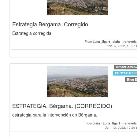
Estrategia Bergama. Corregido
Estrategia corregida
From
Luna_Ugart
-
olaia
-
irenevel
Feb. 4, 2022, 10:27 
UrbanGames
PROYECTO FI
Blog E
ESTRATEGIA. Bérgama. (CORREGIDO)
estrategia para la intervención en Bérgama.
From
olaia
-
Luna_Ugart
-
irenevel
Jan. 13, 2022, 12:20 