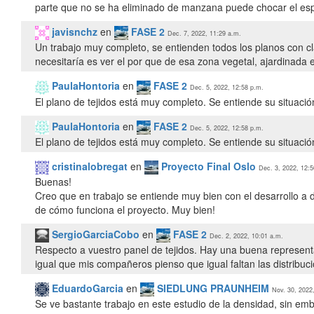
parte que no se ha eliminado de manzana puede chocar el espac
javisnchz
en
FASE 2
Dec. 7, 2022, 11:29 a.m.
Un trabajo muy completo, se entienden todos los planos con cl
necesitaría es ver el por que de esa zona vegetal, ajardinada 
PaulaHontoria
en
FASE 2
Dec. 5, 2022, 12:58 p.m.
El plano de tejidos está muy completo. Se entiende su situación
PaulaHontoria
en
FASE 2
Dec. 5, 2022, 12:58 p.m.
El plano de tejidos está muy completo. Se entiende su situación
cristinalobregat
en
Proyecto Final Oslo
Dec. 3, 2022, 12:5
Buenas!
Creo que en trabajo se entiende muy bien con el desarrollo a d
de cómo funciona el proyecto. Muy bien!
SergioGarciaCobo
en
FASE 2
Dec. 2, 2022, 10:01 a.m.
Respecto a vuestro panel de tejidos. Hay una buena representaci
EduardoGarcia
en
SIEDLUNG PRAUNHEIM
Nov. 30, 2022
Se ve bastante trabajo en este estudio de la densidad, sin em