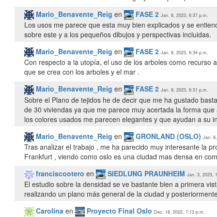
Mario_Benavente_Reig
en
FASE 2
Jan. 8, 2023, 6:37 p.m.
Los usos me parece que esta muy bien explicados y se entiende
sobre este y a los pequeños dibujos y perspectivas incluidas.
Mario_Benavente_Reig
en
FASE 2
Jan. 8, 2023, 6:34 p.m.
Con respecto a la utopía, el uso de los arboles como recurso a
que se crea con los arboles y el mar .
Mario_Benavente_Reig
en
FASE 2
Jan. 8, 2023, 6:31 p.m.
Sobre el Plano de tejidos he de decir que me ha gustado bastan
de 30 viviendas ya que me parece muy acertada la forma que
los colores usados me parecen elegantes y que ayudan a su int
Mario_Benavente_Reig
en
GRONLAND (OSLO)
Jan. 8
Tras analizar el trabajo , me ha parecido muy interesante la 
Frankfurt , viendo como oslo es una ciudad mas densa en com
franciscootero
en
SIEDLUNG PRAUNHEIM
Jan. 3, 2023, 
El estudio sobre la densidad se ve bastante bien a primera vi
realizando un plano más general de la ciudad y posteriorment
Carolina
en
Proyecto Final Oslo
Dec. 18, 2022, 7:13 p.m.