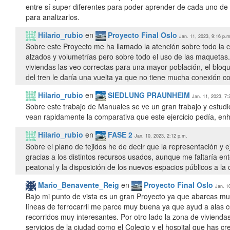
entre sí super diferentes para poder aprender de cada uno de 
para analizarlos.
Hilario_rubio
en
Proyecto Final Oslo
Jan. 11, 2023, 9:16 p.m
Sobre este Proyecto me ha llamado la atención sobre todo la c
alzados y volumetrías pero sobre todo el uso de las maquetas. 
viviendas las veo correctas para una mayor población, el bloq
del tren le daría una vuelta ya que no tiene mucha conexión c
Hilario_rubio
en
SIEDLUNG PRAUNHEIM
Jan. 11, 2023, 7:
Sobre este trabajo de Manuales se ve un gran trabajo y estudio
vean rapidamente la comparativa que este ejercicio pedía, en
Hilario_rubio
en
FASE 2
Jan. 10, 2023, 2:12 p.m.
Sobre el plano de tejidos he de decir que la representación y
gracias a los distintos recursos usados, aunque me faltaría en
peatonal y la disposición de los nuevos espacios públicos a la
Mario_Benavente_Reig
en
Proyecto Final Oslo
Jan. 1
Bajo mi punto de vista es un gran Proyecto ya que abarcas mu
líneas de ferrocarril me parce muy buena ya que ayud a alas c
recorridos muy interesantes. Por otro lado la zona de vivien
servicios de la ciudad como el Colegio y el hospital que has cr