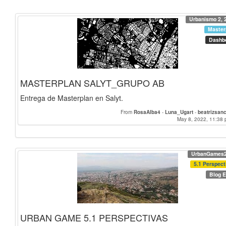
Urbanismo 2, 
Master
Dashb
MASTERPLAN SALYT_GRUPO AB
Entrega de Masterplan en Salyt.
From
RosaAlba4
-
Luna_Ugart
-
beatrizsan
May 8, 2022, 11:38 
UrbanGames
5.1 Perspect
Blog E
URBAN GAME 5.1 PERSPECTIVAS