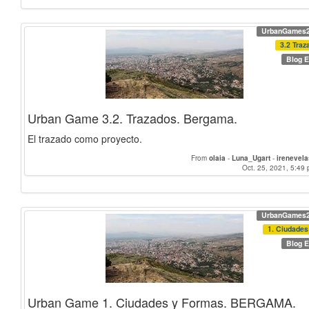
UrbanGames
3.2 Traz
Blog E
Urban Game 3.2. Trazados. Bergama.
El trazado como proyecto.
From
olaia
-
Luna_Ugart
-
irenevel
Oct. 25, 2021, 5:49 
UrbanGames
1. Ciudades 
Blog E
Urban Game 1. Ciudades y Formas. BERGAMA.