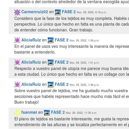
situación o del contexto alrededor de la ventana escogida ayud
Carmenruiz02
en
FASE 2
Nov. 29, 2022, 6:16 p.m.
Considero que la fase de los tejidos es muy completa. Habéis 
perspectiva. Lo único que hecho en falta es una planta de cad
de entender cómo funcionan. Gran trabajo.
AliciaRuiz
en
FASE 2
Nov. 29, 2022, 1:56 p.m.
En el panel de usos veo muy interesante la manera de represen
bastante a entenderlo.
AliciaRuiz
en
FASE 2
Nov. 29, 2022, 1:51 p.m.
Respecto a vuestro panel de utopía me parece muy buena idea 
AliciaRuiz
en
FASE 2
Nov. 29, 2022, 1:46 p.m.
Sobre vuestro panel de tejidos, me ha gustado mucho vuestra 
secciones que habéis representado hace mucho más fácil el e
Buen trabajo!
fsanmat
en
FASE 2
Nov. 29, 2022, 11:35 a.m.
El plano de tejidos es bastante interesante, me gusta la repre
entendimiento de las alturas y se localiza perfectamente en el 