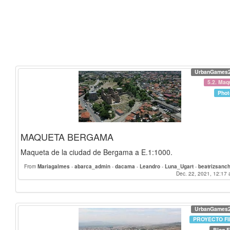
UrbanGames
5.2. Maq
Phot
MAQUETA BERGAMA
Maqueta de la ciudad de Bergama a E.1:1000.
From
Mariagalmes
-
abarca_admin
-
dacama
-
Leandro
-
Luna_Ugart
-
beatrizsanc
Mendieta_Caballero_Ariel
-
Carmen_Rovel
-
elenarivera
-
assilbadgaoui
Dec. 22, 2021, 12:17 
-
jimenalu
-
yolandajc
-
Nacho_Arto
-
Mariajose_999
-
olaia
-
belenruizpalacios
-
Gema.
Javierdlsantos
-
Aitorolando
-
pablo_sassu
-
joseantoniolopez
-
angelvene
Angela_Galacho
-
irenevel
UrbanGames
PROYECTO FI
Blog E