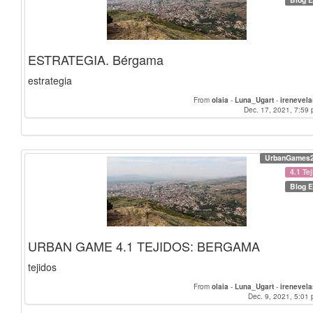
ESTRATEGIA. Bérgama
estrategia
From
olaia
-
Luna_Ugart
-
irenevel
Dec. 17, 2021, 7:59 
UrbanGames
4.1 Te
Blog E
URBAN GAME 4.1 TEJIDOS: BERGAMA
tejidos
From
olaia
-
Luna_Ugart
-
irenevel
Dec. 9, 2021, 5:01 