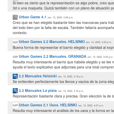
Si bien es cierto que la representación es algo pobre, creo q
3d o una maqueta. Quizá también con un plano de situación p
Urban Game 4.1
Jan. 13, 2022, 4:29 p.m.
Creo que se han elegido bastante bien las manzanas para traba
del todo bien por la falta de escala. También faltaría acompa
contexto.
Urban Games 2.2 Manuales. HELSINKI
Jan. 13, 2022, 4:23 p.m.
Buena forma de representar el barrio elegido y claridad al expr
Urban Games 2.2 Manuales. GRANADA
Jan. 13, 2022, 4:20 p.m.
Resulta muy interesante el barrio que habéis elegido y se lee
ayuda el texto explicativo que adjuntais para una total compren
2.2 Manuales Helsinki
Jan. 13, 2022, 4:18 p.m.
Se entienden perfectamente los llenos y vacíos de la zona ele
2.2 Manuales La plata
Jan. 13, 2022, 4:16 p.m.
Representación bastante clara y precisa. Gran elección la de la
Urban Games 2.1 Usos. HELSINKI
Jan. 13, 2022, 4:07 p.m.
Resulta muy interesante el análisis de los usos y la forma en 