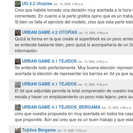
UG 4.2 Utopías
Jan. 13, 2022, 4:53 p.m.
Creo que habéis tomado una decisión muy acertada a la hora d
comentado. En cuanto a la parte gráfica opino que es un tra
Si bien os falta el ejercicio del modelo, creo que esta parte es
URBAN GAME 4.2 UTOPÍAS
Jan. 13, 2022, 4:49 p.m.
Quizá la forma en la que creáis el superblock es un poco arrie
se entiende bastante bien, pero quizá lo acompañaría de un 3
información.
URBAN GAME 4.1 TEJIDOS
Jan. 13, 2022, 4:45 p.m.
Se entiende todo perfectamente. Muy buena elección represen
acertada la elección de representar los barrios en 3d ya que 
URBAN GAME 4.1 TEJIDOS
Jan. 13, 2022, 4:42 p.m.
El 3d que adjuntáis permite la total comprensión de vuestro t
escala y hacer un emplazamiento un poco más lejano, pero aun
URBAN GAME 4.1 TEJIDOS_BERGAMA
Jan. 13, 2022, 4:36 p.m.
creo que vuestra propuesta en muy acertada en todos los casos.
que proponéis. Aún así creo que es un buen trabajo y que est
Tejidos Bergama
Jan. 13, 2022, 4:33 p.m.