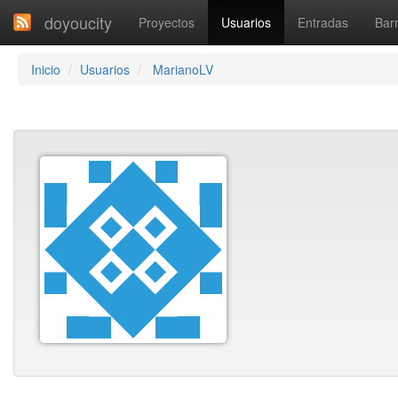
doyoucity
Proyectos
Usuarios
Entradas
Barr
Inicio
Usuarios
MarianoLV