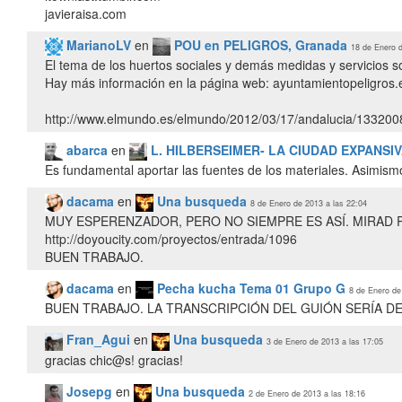
MarianoLV
en
POU en PELIGROS, Granada
18 de Enero d
El tema de los huertos sociales y demás medidas y servicios s
Hay más información en la página web: ayuntamientopeligros.
http://www.elmundo.es/elmundo/2012/03/17/andalucia/1332008
abarca
en
L. HILBERSEIMER- LA CIUDAD EXPANSI
Es fundamental aportar las fuentes de los materiales. Asimismo
dacama
en
Una busqueda
8 de Enero de 2013 a las 22:04
MUY ESPERENZADOR, PERO NO SIEMPRE ES ASÍ. MIRAD 
http://doyoucity.com/proyectos/entrada/1096
dacama
en
Pecha kucha Tema 01 Grupo G
8 de Enero de
BUEN TRABAJO. LA TRANSCRIPCIÓN DEL GUIÓN SERÍA DE
Fran_Agui
en
Una busqueda
3 de Enero de 2013 a las 17:05
Josepg
en
Una busqueda
2 de Enero de 2013 a las 18:16