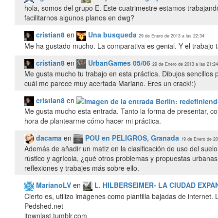
hola, somos del grupo E. Este cuatrimestre estamos trabajando
facilitarnos algunos planos en dwg?
cristian8
en
Una busqueda
29 de Enero de 2013 a las 22:34
Me ha gustado mucho. La comparativa es genial. Y el trabajo t
cristian8
en
UrbanGames 05/06
29 de Enero de 2013 a las 21:24
Me gusta mucho tu trabajo en esta práctica. Dibujos sencillos p
cuál me parece muy acertada Mariano. Eres un crack!:)
cristian8
en
Me gusta mucho esta entrada. Tanto la forma de presentar, co
hora de plantearme cómo hacer mi práctica.
dacama
en
POU en PELIGROS, Granada
19 de Enero de 20
Además de añadir un matiz en la clasificación de uso del suelo
rústico y agrícola, ¿qué otros problemas y propuestas urbana
reflexiones y trabajes más sobre ello.
MarianoLV
en
L. HILBERSEIMER- LA CIUDAD EXPA
Cierto es, utilizo imágenes como plantilla bajadas de internet. 
Pedshed.net
itownlast.tumblr.com