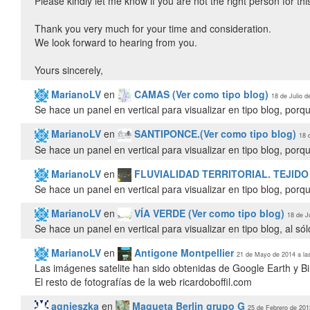
Please kindly let me know if you are not the right person for this
Thank you very much for your time and consideration.
We look forward to hearing from you.
Yours sincerely,
MarianoLV
en
CAMAS (Ver como tipo blog)
18 de Julio d
Se hace un panel en vertical para visualizar en tipo blog, porq
MarianoLV
en
SANTIPONCE.(Ver como tipo blog)
18 
Se hace un panel en vertical para visualizar en tipo blog, porq
MarianoLV
en
FLUVIALIDAD TERRITORIAL. TEJIDO P
Se hace un panel en vertical para visualizar en tipo blog, porq
MarianoLV
en
VÍA VERDE (Ver como tipo blog)
18 de J
Se hace un panel en vertical para visualizar en tipo blog, al só
MarianoLV
en
Antigone Montpellier
21 de Mayo de 2014 a la
Las imágenes satelite han sido obtenidas de Google Earth y 
El resto de fotografías de la web ricardoboffil.com
agnieszka
en
Maqueta Berlin grupo G
25 de Febrero de 201