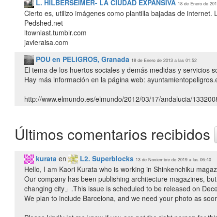
L. HILBERSEIMER- LA CIUDAD EXPANSIVA
18 de Enero de 201
Cierto es, utilizo imágenes como plantilla bajadas de internet. 
Pedshed.net
itownlast.tumblr.com
POU en PELIGROS, Granada
18 de Enero de 2013 a las 01:52
El tema de los huertos sociales y demás medidas y servicios s
Hay más información en la página web: ayuntamientopeligros.
http://www.elmundo.es/elmundo/2012/03/17/andalucia/1332008
Últimos comentarios recibidos
kurata
en
L2. Superblocks
13 de Noviembre de 2019 a las 06:40
Hello, I am Kaori Kurata who is working in Shinkenchiku maga
Our company has been publishing architecture magazines, but
changing city」.This issue is scheduled to be released on Dec
We plan to include Barcelona, and we need your photo as soon