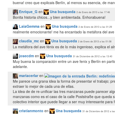
buena! creo que explicais Berlín, al menos su esencia, de man
Enrique_G
en
Una busqueda
2 de Enero de 2013 a las 17:46
Bonita historia chicos...y bien ambientada. Enhorabuena!
LaiaGemma
en
Una busqueda
2 de Enero de 2013 a las 01:29
realmente emocionante! me ha encantado la metáfora del ave 
claudia_mc
en
Una busqueda
2 de Enero de 2013 a las 01:08
La metáfora del ave fénix es de lo más ingenioso, explica el a
josecdm
en
Una busqueda
31 de Diciembre de 2012 a las 13:40
Muy buena la comparación entre un ave fenix y Berlín en parti
adelante.
mariacerlar
en
Me parece una grana idea la forma de presentar el trabajo; p
extraer lo mejor de cada una de ellas.
La idea de de re-unificar las tres manzanas puede parecer alg
manzanas como es el caso de la calle Poststraße que queda sin
colectivo interior que puede llegar a ser muy interesante para
cristianmonto
en
Una busqueda
31 de Diciembre de 2012 a las